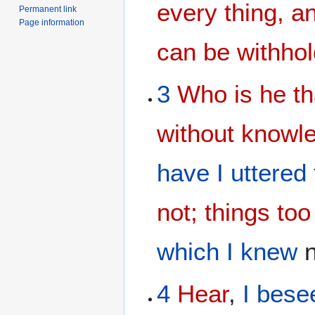
every thing, a
Permanent link
Page information
can be withho
3
Who is he th
without knowl
have I uttered
not; things to
which I knew
n
4
Hear
,
I bese