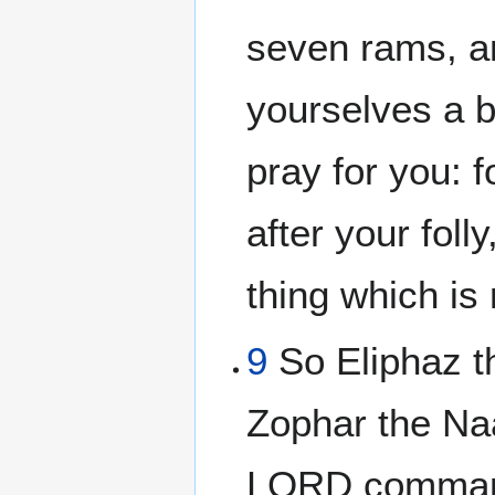
seven rams, an
yourselves a b
pray for you: f
after your foll
thing which is 
9
So Eliphaz t
Zophar the Na
LORD command