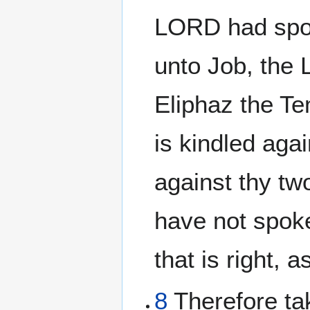
LORD had spo
unto Job, the
Eliphaz the T
is kindled aga
against thy two
have not spoke
that is right, 
8
Therefore ta