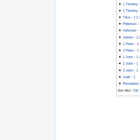
1 Timothy
2 Timothy
Titus
-
1
2
Philemon
-
Hebrews
-
James
-
1
1 Peter
-
1
2 Peter
-
1
1 John
-
1
2 John
-
1
3 John
-
1
Jude
-
1
Revelation
See Also:
Old 