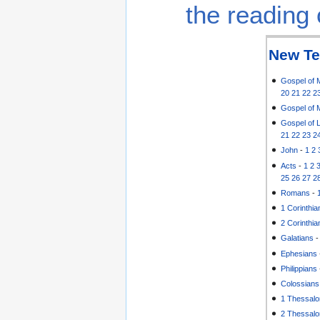
the reading 
New Te
Gospel of 
20
21
22
2
Gospel of 
Gospel of 
21
22
23
2
John
-
1
2
Acts
-
1
2
25
26
27
2
Romans
-
1 Corinthia
2 Corinthia
Galatians
Ephesians
Philippians
Colossians
1 Thessalo
2 Thessalo