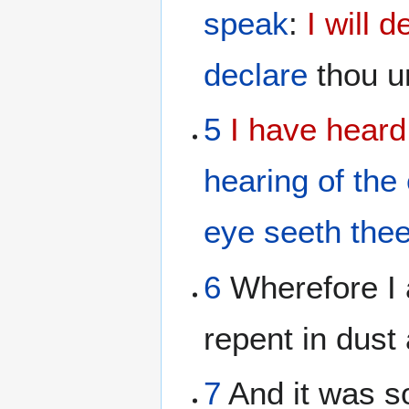
speak
:
I will 
declare
thou u
5
I have heard
hearing
of the
eye
seeth the
6
Wherefore I 
repent in dust
7
And it was so