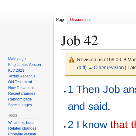
Page
Discussion
Job 42
Main page
Revision as of 09:00, 8 Ma
King James Version
(
diff
)
← Older revision
| Late
KJV 2023
Textus Receptus
Old Testament
Jump
Jump
1
Then Job
an
New Testament
to
to
Recent changes
navigation
search
Random page
and said
,
Special pages
Tools
2
I know
that 
What links here
Related changes
Printable version