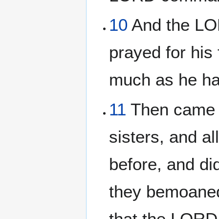
10
And the LOR
prayed for his
much as he ha
11
Then came th
sisters, and a
before, and di
they bemoaned 
that the LORD