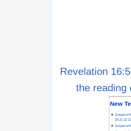
Revelation 16:5
the reading 
New Te
Gospel of 
20
21
22
2
Gospel of 