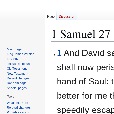
Page
Discussion
1 Samuel 27
Jump
Jump
Main page
1
And David sai
to
to
King James Version
KJV 2023
navigation
search
Textus Receptus
shall now peri
Old Testament
New Testament
hand of Saul: 
Recent changes
Random page
Special pages
better for me t
Tools
What links here
speedily escap
Related changes
Printable version