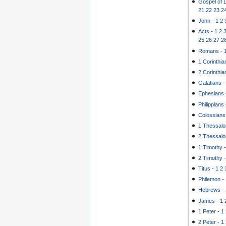
Gospel of 
21
22
23
2
John
-
1
2
Acts
-
1
2
25
26
27
2
Romans
-
1 Corinthia
2 Corinthia
Galatians
Ephesians
Philippians
Colossians
1 Thessalo
2 Thessalo
1 Timothy
2 Timothy
Titus
-
1
2
Philemon
-
Hebrews
-
James
-
1
1 Peter
-
1
2 Peter
-
1