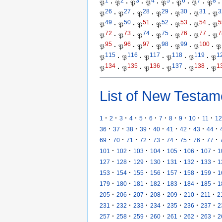
1
2
3
4
5
6
7
8
𝔓
·
𝔓
·
𝔓
·
𝔓
·
𝔓
·
𝔓
·
𝔓
·
𝔓
·
26
27
28
29
30
31
3
𝔓
·
𝔓
·
𝔓
·
𝔓
·
𝔓
·
𝔓
·
𝔓
49
50
51
52
53
54
5
𝔓
·
𝔓
·
𝔓
·
𝔓
·
𝔓
·
𝔓
·
𝔓
72
73
74
75
76
77
7
𝔓
·
𝔓
·
𝔓
·
𝔓
·
𝔓
·
𝔓
·
𝔓
95
96
97
98
99
100
𝔓
·
𝔓
·
𝔓
·
𝔓
·
𝔓
·
𝔓
·
𝔓
115
116
117
118
119
1
𝔓
·
𝔓
·
𝔓
·
𝔓
·
𝔓
·
𝔓
134
135
136
137
138
1
𝔓
·
𝔓
·
𝔓
·
𝔓
·
𝔓
·
𝔓
List of New Testam
·
·
·
·
·
·
·
·
·
·
·
1
2
3
4
5
6
7
8
9
10
11
12
·
·
·
·
·
·
·
·
·
36
37
38
39
40
41
42
43
44
·
·
·
·
·
·
·
·
·
69
70
71
72
73
74
75
76
77
·
·
·
·
·
·
·
101
102
103
104
105
106
107
1
·
·
·
·
·
·
·
127
128
129
130
131
132
133
1
·
·
·
·
·
·
·
153
154
155
156
157
158
159
1
·
·
·
·
·
·
·
179
180
181
182
183
184
185
1
·
·
·
·
·
·
·
205
206
207
208
209
210
211
2
·
·
·
·
·
·
·
231
232
233
234
235
236
237
2
·
·
·
·
·
·
·
257
258
259
260
261
262
263
2