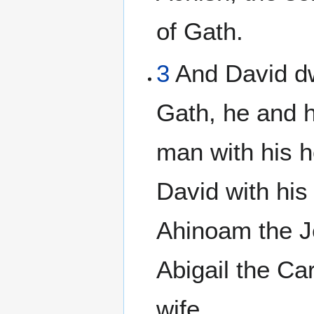
of Gath.
3
And David dw
Gath, he and 
man with his 
David with his
Ahinoam the J
Abigail the Ca
wife.