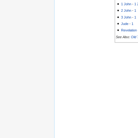
1 John
-
1
2 John
-
1
3 John
-
1
Jude
-
1
Revelation
See Also:
Old 