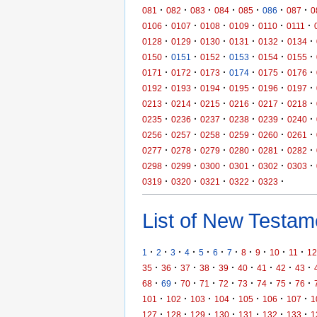
·
·
·
·
·
·
·
081
082
083
084
085
086
087
0
·
·
·
·
·
·
0106
0107
0108
0109
0110
0111
·
·
·
·
·
·
0128
0129
0130
0131
0132
0134
·
·
·
·
·
·
0150
0151
0152
0153
0154
0155
·
·
·
·
·
·
0171
0172
0173
0174
0175
0176
·
·
·
·
·
·
0192
0193
0194
0195
0196
0197
·
·
·
·
·
·
0213
0214
0215
0216
0217
0218
·
·
·
·
·
·
0235
0236
0237
0238
0239
0240
·
·
·
·
·
·
0256
0257
0258
0259
0260
0261
·
·
·
·
·
·
0277
0278
0279
0280
0281
0282
·
·
·
·
·
·
0298
0299
0300
0301
0302
0303
·
·
·
·
·
0319
0320
0321
0322
0323
List of New Testame
·
·
·
·
·
·
·
·
·
·
·
1
2
3
4
5
6
7
8
9
10
11
12
·
·
·
·
·
·
·
·
·
35
36
37
38
39
40
41
42
43
·
·
·
·
·
·
·
·
·
68
69
70
71
72
73
74
75
76
·
·
·
·
·
·
·
101
102
103
104
105
106
107
1
·
·
·
·
·
·
·
127
128
129
130
131
132
133
1