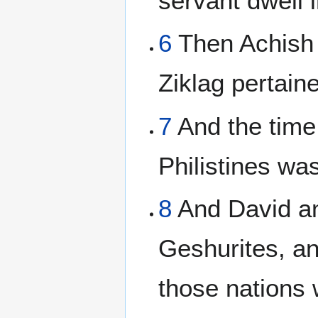
servant dwell i
6
Then Achish 
Ziklag pertain
7
And the time 
Philistines wa
8
And David an
Geshurites, an
those nations w