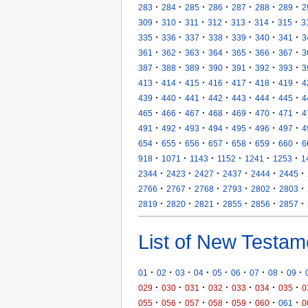
·
·
·
·
·
·
·
283
284
285
286
287
288
289
2
·
·
·
·
·
·
·
309
310
311
312
313
314
315
3
·
·
·
·
·
·
·
335
336
337
338
339
340
341
3
·
·
·
·
·
·
·
361
362
363
364
365
366
367
3
·
·
·
·
·
·
·
387
388
389
390
391
392
393
3
·
·
·
·
·
·
·
413
414
415
416
417
418
419
4
·
·
·
·
·
·
·
439
440
441
442
443
444
445
4
·
·
·
·
·
·
·
465
466
467
468
469
470
471
4
·
·
·
·
·
·
·
491
492
493
494
495
496
497
4
·
·
·
·
·
·
·
654
655
656
657
658
659
660
6
·
·
·
·
·
·
918
1071
1143
1152
1241
1253
1
·
·
·
·
·
·
2344
2423
2427
2437
2444
2445
·
·
·
·
·
·
2766
2767
2768
2793
2802
2803
·
·
·
·
·
·
2819
2820
2821
2855
2856
2857
List of New Testam
·
·
·
·
·
·
·
·
·
01
02
03
04
05
06
07
08
09
·
·
·
·
·
·
·
029
030
031
032
033
034
035
0
·
·
·
·
·
·
·
055
056
057
058
059
060
061
0