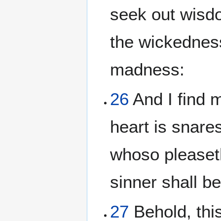
seek out wisdo
the wickedness
madness:
26
And I find 
heart is snare
whoso pleaseth
sinner shall b
27
Behold, this