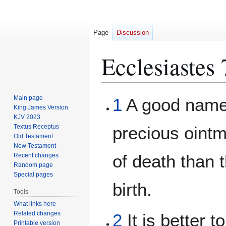
Page
Discussion
Ecclesiastes 
Jump
Jump
Main page
1
A good name 
to
to
King James Version
KJV 2023
navigation
search
Textus Receptus
precious ointm
Old Testament
New Testament
of death than 
Recent changes
Random page
Special pages
birth.
Tools
What links here
Related changes
2
It is better t
Printable version