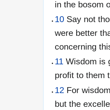
in the bosom o
10
Say not tho
were better th
concerning thi
11
Wisdom is go
profit to them 
12
For wisdom 
but the excell