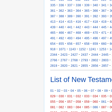
·
·
·
·
·
·
·
335
336
337
338
339
340
341
3
·
·
·
·
·
·
·
361
362
363
364
365
366
367
3
·
·
·
·
·
·
·
387
388
389
390
391
392
393
3
·
·
·
·
·
·
·
413
414
415
416
417
418
419
4
·
·
·
·
·
·
·
439
440
441
442
443
444
445
4
·
·
·
·
·
·
·
465
466
467
468
469
470
471
4
·
·
·
·
·
·
·
491
492
493
494
495
496
497
4
·
·
·
·
·
·
·
654
655
656
657
658
659
660
6
·
·
·
·
·
·
918
1071
1143
1152
1241
1253
1
·
·
·
·
·
·
2344
2423
2427
2437
2444
2445
·
·
·
·
·
·
2766
2767
2768
2793
2802
2803
·
·
·
·
·
·
2819
2820
2821
2855
2856
2857
List of New Testam
·
·
·
·
·
·
·
·
·
01
02
03
04
05
06
07
08
09
·
·
·
·
·
·
·
029
030
031
032
033
034
035
0
·
·
·
·
·
·
·
055
056
057
058
059
060
061
0
·
·
·
·
·
·
·
081
082
083
084
085
086
087
0