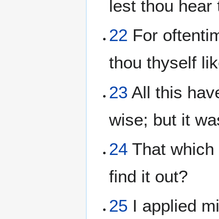
lest thou hear
22
For oftenti
thou thyself l
23
All this hav
wise; but it w
24
That which 
find it out?
25
I applied mi