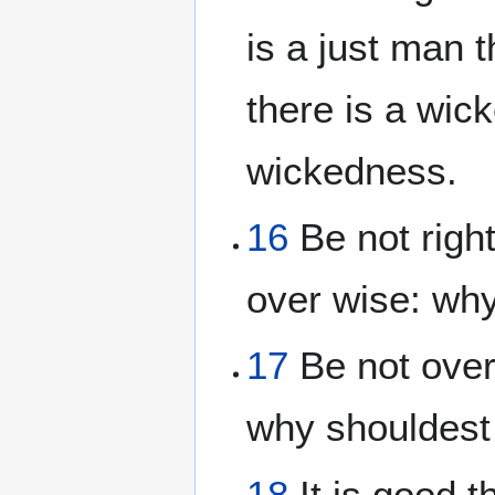
is a just man 
there is a wick
wickedness.
16
Be not righ
over wise: why
17
Be not over
why shouldest 
18
It is good t