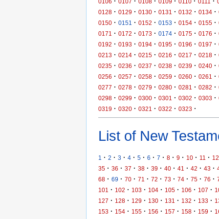
·
·
·
·
·
·
0106
0107
0108
0109
0110
0111
·
·
·
·
·
·
0128
0129
0130
0131
0132
0134
·
·
·
·
·
·
0150
0151
0152
0153
0154
0155
·
·
·
·
·
·
0171
0172
0173
0174
0175
0176
·
·
·
·
·
·
0192
0193
0194
0195
0196
0197
·
·
·
·
·
·
0213
0214
0215
0216
0217
0218
·
·
·
·
·
·
0235
0236
0237
0238
0239
0240
·
·
·
·
·
·
0256
0257
0258
0259
0260
0261
·
·
·
·
·
·
0277
0278
0279
0280
0281
0282
·
·
·
·
·
·
0298
0299
0300
0301
0302
0303
·
·
·
·
·
0319
0320
0321
0322
0323
List of New Testame
·
·
·
·
·
·
·
·
·
·
·
1
2
3
4
5
6
7
8
9
10
11
12
·
·
·
·
·
·
·
·
·
35
36
37
38
39
40
41
42
43
·
·
·
·
·
·
·
·
·
68
69
70
71
72
73
74
75
76
·
·
·
·
·
·
·
101
102
103
104
105
106
107
1
·
·
·
·
·
·
·
127
128
129
130
131
132
133
1
·
·
·
·
·
·
·
153
154
155
156
157
158
159
1