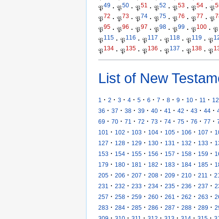
49
50
51
52
53
54
5
𝔓
·
𝔓
·
𝔓
·
𝔓
·
𝔓
·
𝔓
·
𝔓
72
73
74
75
76
77
7
𝔓
·
𝔓
·
𝔓
·
𝔓
·
𝔓
·
𝔓
·
𝔓
95
96
97
98
99
100
𝔓
·
𝔓
·
𝔓
·
𝔓
·
𝔓
·
𝔓
·
𝔓
115
116
117
118
119
1
𝔓
·
𝔓
·
𝔓
·
𝔓
·
𝔓
·
𝔓
134
135
136
137
138
1
𝔓
·
𝔓
·
𝔓
·
𝔓
·
𝔓
·
𝔓
List of New Testam
·
·
·
·
·
·
·
·
·
·
·
1
2
3
4
5
6
7
8
9
10
11
12
·
·
·
·
·
·
·
·
·
36
37
38
39
40
41
42
43
44
·
·
·
·
·
·
·
·
·
69
70
71
72
73
74
75
76
77
·
·
·
·
·
·
·
101
102
103
104
105
106
107
1
·
·
·
·
·
·
·
127
128
129
130
131
132
133
1
·
·
·
·
·
·
·
153
154
155
156
157
158
159
1
·
·
·
·
·
·
·
179
180
181
182
183
184
185
1
·
·
·
·
·
·
·
205
206
207
208
209
210
211
2
·
·
·
·
·
·
·
231
232
233
234
235
236
237
2
·
·
·
·
·
·
·
257
258
259
260
261
262
263
2
·
·
·
·
·
·
·
283
284
285
286
287
288
289
2
·
·
·
·
·
·
·
309
310
311
312
313
314
315
3