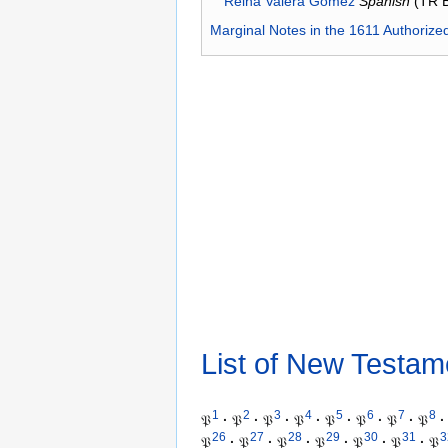
Reina Valera Gómez
Spanish
(TR 
Marginal Notes in the 1611 Authorize
List of New Testam
1
2
3
4
5
6
7
8
𝔓
·
𝔓
·
𝔓
·
𝔓
·
𝔓
·
𝔓
·
𝔓
·
𝔓
·
26
27
28
29
30
31
3
𝔓
·
𝔓
·
𝔓
·
𝔓
·
𝔓
·
𝔓
·
𝔓