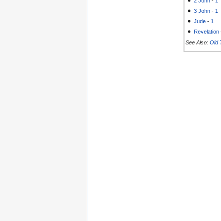
2 John
-
1
3 John
-
1
Jude
-
1
Revelation
See Also:
Old 