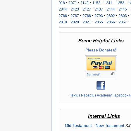
·
·
·
·
·
·
918
1071
1143
1152
1241
1253
1
·
·
·
·
·
·
2344
2423
2427
2437
2444
2445
·
·
·
·
·
·
2766
2767
2768
2793
2802
2803
·
·
·
·
·
·
2819
2820
2821
2855
2856
2857
Some Helpful Links
Please Donate
Donate
Textus Receptus Academy Facebook
Internal Links
Old Testament
-
New Testament
KJ