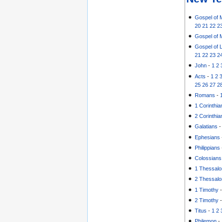
Gospel of 
20
21
22
2
Gospel of 
Gospel of 
21
22
23
2
John
-
1
2
Acts
-
1
2
25
26
27
2
Romans
-
1 Corinthia
2 Corinthia
Galatians
Ephesians
Philippians
Colossians
1 Thessalo
2 Thessalo
1 Timothy
2 Timothy
Titus
-
1
2
Philemon
-