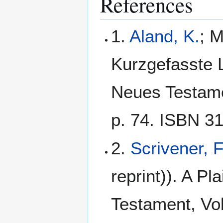
References
1.
Aland, K.
; M
Kurzgefasste L
Neues Testamen
p. 74. ISBN 3
2.
Scrivener, 
reprint)). A Pl
Testament, Vol