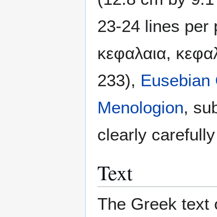
23-24 lines per
κεφαλαια, κεφαλ
233),
Eusebian
Menologion
, su
clearly carefully
Text
The Greek text o