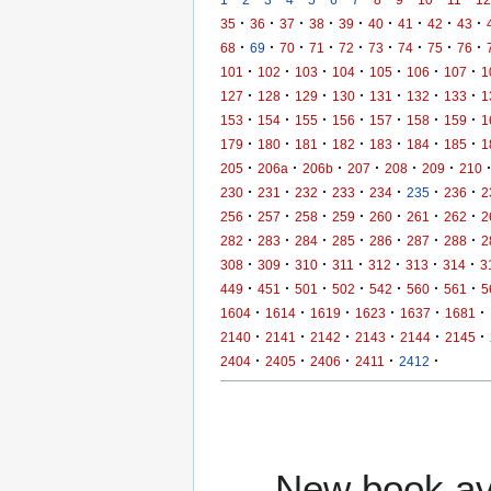
·
·
·
·
·
·
·
·
·
35
36
37
38
39
40
41
42
43
·
·
·
·
·
·
·
·
·
68
69
70
71
72
73
74
75
76
·
·
·
·
·
·
·
101
102
103
104
105
106
107
1
·
·
·
·
·
·
·
127
128
129
130
131
132
133
1
·
·
·
·
·
·
·
153
154
155
156
157
158
159
1
·
·
·
·
·
·
·
179
180
181
182
183
184
185
1
·
·
·
·
·
·
205
206a
206b
207
208
209
210
·
·
·
·
·
·
·
230
231
232
233
234
235
236
2
·
·
·
·
·
·
·
256
257
258
259
260
261
262
2
·
·
·
·
·
·
·
282
283
284
285
286
287
288
2
·
·
·
·
·
·
·
308
309
310
311
312
313
314
3
·
·
·
·
·
·
·
449
451
501
502
542
560
561
5
·
·
·
·
·
·
1604
1614
1619
1623
1637
1681
·
·
·
·
·
·
2140
2141
2142
2143
2144
2145
·
·
·
·
·
2404
2405
2406
2411
2412
New book ava