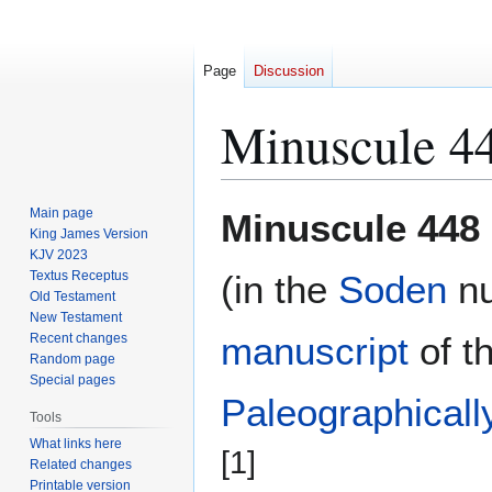
Page
Discussion
Minuscule 4
Jump
Jump
Main page
Minuscule 448
to
to
King James Version
KJV 2023
navigation
search
Textus Receptus
(in the
Soden
nu
Old Testament
New Testament
manuscript
of t
Recent changes
Random page
Special pages
Paleographicall
Tools
What links here
[1]
Related changes
Printable version