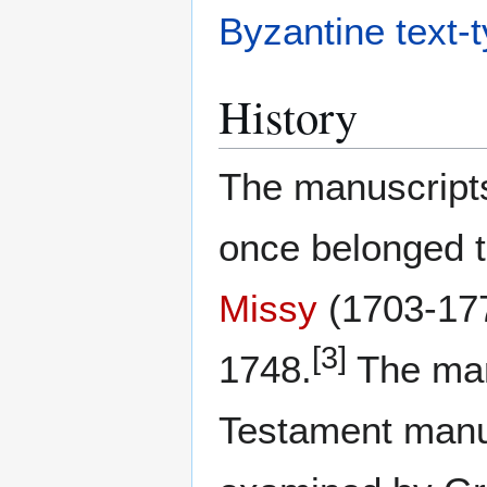
Byzantine text-
History
The manuscript
once belonged t
Missy
(1703-177
[3]
1748.
The man
Testament manu