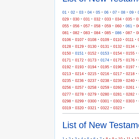
·
·
·
·
·
·
·
·
·
01
02
03
04
05
06
07
08
09
·
·
·
·
·
·
·
029
030
031
032
033
034
035
0
·
·
·
·
·
·
·
055
056
057
058
059
060
061
0
·
·
·
·
·
·
·
081
082
083
084
085
086
087
0
·
·
·
·
·
·
0106
0107
0108
0109
0110
0111
·
·
·
·
·
·
0128
0129
0130
0131
0132
0134
·
·
·
·
·
·
0150
0151
0152
0153
0154
0155
·
·
·
·
·
·
0171
0172
0173
0174
0175
0176
·
·
·
·
·
·
0192
0193
0194
0195
0196
0197
·
·
·
·
·
·
0213
0214
0215
0216
0217
0218
·
·
·
·
·
·
0235
0236
0237
0238
0239
0240
·
·
·
·
·
·
0256
0257
0258
0259
0260
0261
·
·
·
·
·
·
0277
0278
0279
0280
0281
0282
·
·
·
·
·
·
0298
0299
0300
0301
0302
0303
·
·
·
·
·
0319
0320
0321
0322
0323
List of New Testame
·
·
·
·
·
·
·
·
·
·
·
1
2
3
4
5
6
7
8
9
10
11
12