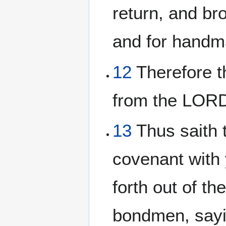
return, and br
and for handm
12
Therefore t
from the LORD
13
Thus saith 
covenant with 
forth out of th
bondmen, sayi