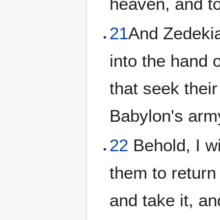
heaven, and to
21
And Zedekiah
into the hand 
that seek their
Babylon's arm
22
Behold, I w
them to return t
and take it, an