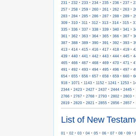
·
·
·
·
·
·
·
231
232
233
234
235
236
237
2
·
·
·
·
·
·
·
257
258
259
260
261
262
263
2
·
·
·
·
·
·
·
283
284
285
286
287
288
289
2
·
·
·
·
·
·
·
309
310
311
312
313
314
315
3
·
·
·
·
·
·
·
335
336
337
338
339
340
341
3
·
·
·
·
·
·
·
361
362
363
364
365
366
367
3
·
·
·
·
·
·
·
387
388
389
390
391
392
393
3
·
·
·
·
·
·
·
413
414
415
416
417
418
419
4
·
·
·
·
·
·
·
439
440
441
442
443
444
445
4
·
·
·
·
·
·
·
465
466
467
468
469
470
471
4
·
·
·
·
·
·
·
491
492
493
494
495
496
497
4
·
·
·
·
·
·
·
654
655
656
657
658
659
660
6
·
·
·
·
·
·
918
1071
1143
1152
1241
1253
1
·
·
·
·
·
·
2344
2423
2427
2437
2444
2445
·
·
·
·
·
·
2766
2767
2768
2793
2802
2803
·
·
·
·
·
·
2819
2820
2821
2855
2856
2857
List of New Testam
·
·
·
·
·
·
·
·
·
01
02
03
04
05
06
07
08
09