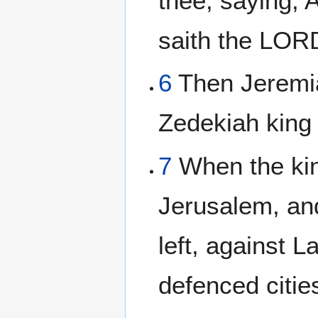
thee, saying, 
saith the LOR
6
Then Jeremia
Zedekiah king 
7
When the kin
Jerusalem, and
left, against 
defenced citie