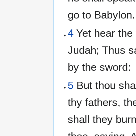
go to Babylon.
4
Yet hear the
Judah; Thus sa
by the sword:
5
But thou shal
thy fathers, t
shall they bur