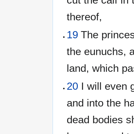
thereof,
19
The princes
the eunuchs, a
land, which pa
20
I will even 
and into the ha
dead bodies sh