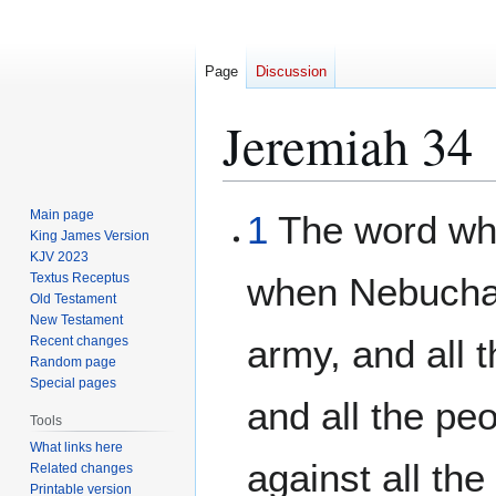
Page
Discussion
Jeremiah 34
Jump
Jump
Main page
1
The word wh
to
to
King James Version
KJV 2023
navigation
search
Textus Receptus
when Nebuchad
Old Testament
New Testament
army, and all 
Recent changes
Random page
Special pages
and all the pe
Tools
What links here
against all the
Related changes
Printable version