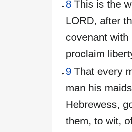
8
This is the 
LORD, after t
covenant with 
proclaim liber
9
That every m
man his maids
Hebrewess, go 
them, to wit, o