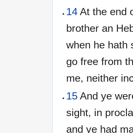
14
At the end 
brother an Heb
when he hath s
go free from t
me, neither inc
15
And ye were
sight, in procl
and ye had ma