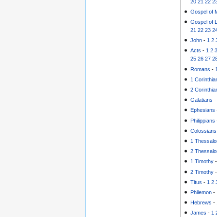
20
21
22
2
Gospel of 
Gospel of 
21
22
23
2
John
-
1
2
Acts
-
1
2
25
26
27
2
Romans
-
1 Corinthia
2 Corinthia
Galatians
Ephesians
Philippians
Colossians
1 Thessalo
2 Thessalo
1 Timothy
2 Timothy
Titus
-
1
2
Philemon
-
Hebrews
-
James
-
1