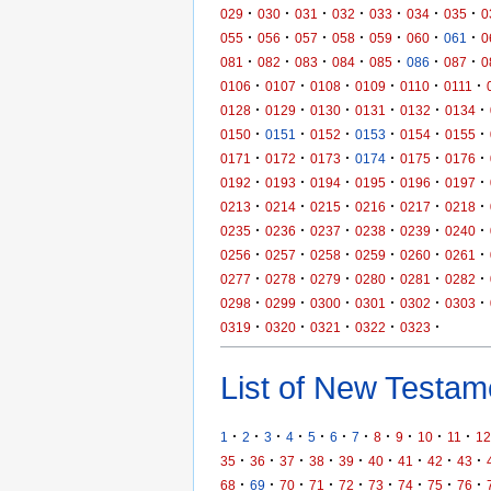
·
·
·
·
·
·
·
029
030
031
032
033
034
035
0
·
·
·
·
·
·
·
055
056
057
058
059
060
061
0
·
·
·
·
·
·
·
081
082
083
084
085
086
087
0
·
·
·
·
·
·
0106
0107
0108
0109
0110
0111
·
·
·
·
·
·
0128
0129
0130
0131
0132
0134
·
·
·
·
·
·
0150
0151
0152
0153
0154
0155
·
·
·
·
·
·
0171
0172
0173
0174
0175
0176
·
·
·
·
·
·
0192
0193
0194
0195
0196
0197
·
·
·
·
·
·
0213
0214
0215
0216
0217
0218
·
·
·
·
·
·
0235
0236
0237
0238
0239
0240
·
·
·
·
·
·
0256
0257
0258
0259
0260
0261
·
·
·
·
·
·
0277
0278
0279
0280
0281
0282
·
·
·
·
·
·
0298
0299
0300
0301
0302
0303
·
·
·
·
·
0319
0320
0321
0322
0323
List of New Testame
·
·
·
·
·
·
·
·
·
·
·
1
2
3
4
5
6
7
8
9
10
11
12
·
·
·
·
·
·
·
·
·
35
36
37
38
39
40
41
42
43
·
·
·
·
·
·
·
·
·
68
69
70
71
72
73
74
75
76