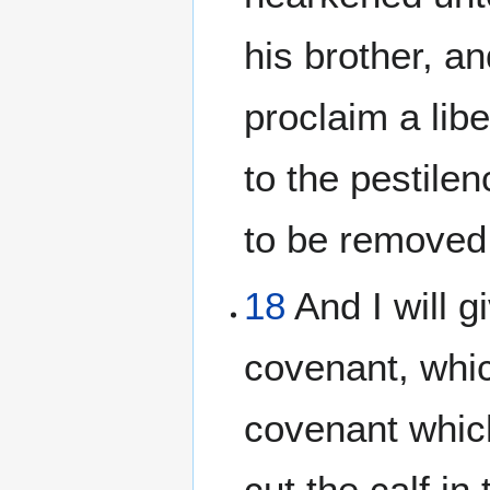
his brother, a
proclaim a lib
to the pestile
to be removed 
18
And I will 
covenant, whi
covenant whic
cut the calf i