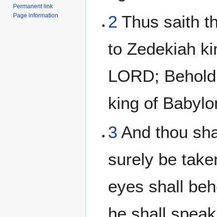
Permanent link
Page information
2
Thus saith t
to Zedekiah ki
LORD; Behold, I
king of Babylon
3
And thou shal
surely be take
eyes shall beh
he shall speak