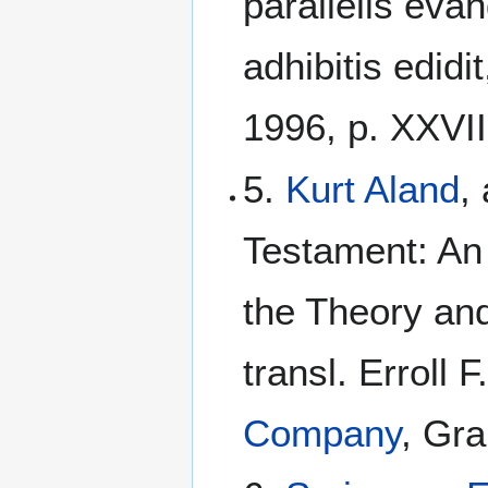
parallelis ev
adhibitis edidi
1996, p. XXVII
5.
Kurt Aland
,
Testament: An I
the Theory and
transl. Erroll 
Company
, Gra