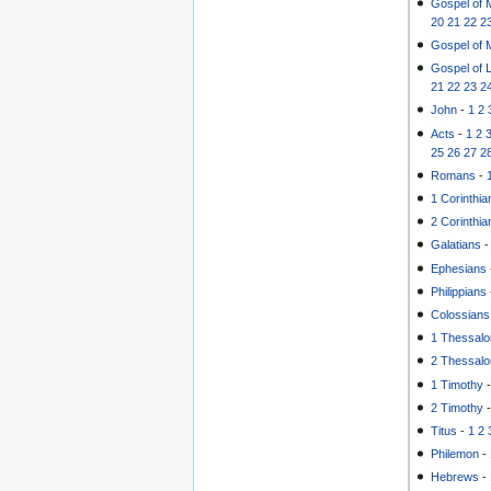
Gospel of 
20
21
22
2
Gospel of 
Gospel of 
21
22
23
2
John
-
1
2
Acts
-
1
2
25
26
27
2
Romans
-
1 Corinthia
2 Corinthia
Galatians
Ephesians
Philippians
Colossians
1 Thessalo
2 Thessalo
1 Timothy
2 Timothy
Titus
-
1
2
Philemon
-
Hebrews
-