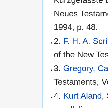
Neues Testame
1994, p. 48.
2.
F. H. A. Scr
of the New Te
3.
Gregory, C
Testaments, Vo
4.
Kurt Aland
,