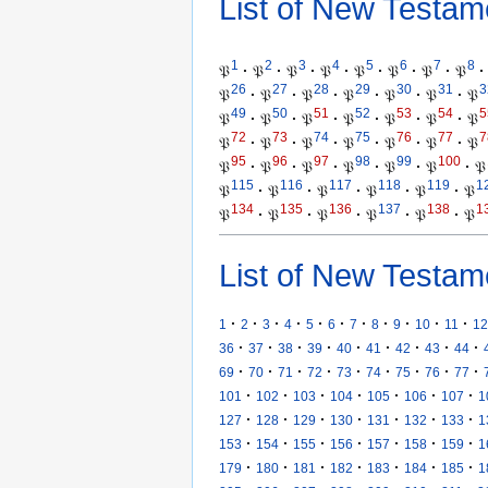
List of New Testam
1
2
3
4
5
6
7
8
𝔓
·
𝔓
·
𝔓
·
𝔓
·
𝔓
·
𝔓
·
𝔓
·
𝔓
·
26
27
28
29
30
31
3
𝔓
·
𝔓
·
𝔓
·
𝔓
·
𝔓
·
𝔓
·
𝔓
49
50
51
52
53
54
5
𝔓
·
𝔓
·
𝔓
·
𝔓
·
𝔓
·
𝔓
·
𝔓
72
73
74
75
76
77
7
𝔓
·
𝔓
·
𝔓
·
𝔓
·
𝔓
·
𝔓
·
𝔓
95
96
97
98
99
100
𝔓
·
𝔓
·
𝔓
·
𝔓
·
𝔓
·
𝔓
·
𝔓
115
116
117
118
119
1
𝔓
·
𝔓
·
𝔓
·
𝔓
·
𝔓
·
𝔓
134
135
136
137
138
1
𝔓
·
𝔓
·
𝔓
·
𝔓
·
𝔓
·
𝔓
List of New Testam
·
·
·
·
·
·
·
·
·
·
·
1
2
3
4
5
6
7
8
9
10
11
12
·
·
·
·
·
·
·
·
·
36
37
38
39
40
41
42
43
44
·
·
·
·
·
·
·
·
·
69
70
71
72
73
74
75
76
77
·
·
·
·
·
·
·
101
102
103
104
105
106
107
1
·
·
·
·
·
·
·
127
128
129
130
131
132
133
1
·
·
·
·
·
·
·
153
154
155
156
157
158
159
1
·
·
·
·
·
·
·
179
180
181
182
183
184
185
1