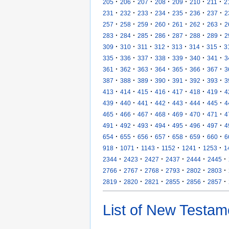
·
·
·
·
·
·
·
205
206
207
208
209
210
211
2
·
·
·
·
·
·
·
231
232
233
234
235
236
237
2
·
·
·
·
·
·
·
257
258
259
260
261
262
263
2
·
·
·
·
·
·
·
283
284
285
286
287
288
289
2
·
·
·
·
·
·
·
309
310
311
312
313
314
315
3
·
·
·
·
·
·
·
335
336
337
338
339
340
341
3
·
·
·
·
·
·
·
361
362
363
364
365
366
367
3
·
·
·
·
·
·
·
387
388
389
390
391
392
393
3
·
·
·
·
·
·
·
413
414
415
416
417
418
419
4
·
·
·
·
·
·
·
439
440
441
442
443
444
445
4
·
·
·
·
·
·
·
465
466
467
468
469
470
471
4
·
·
·
·
·
·
·
491
492
493
494
495
496
497
4
·
·
·
·
·
·
·
654
655
656
657
658
659
660
6
·
·
·
·
·
·
918
1071
1143
1152
1241
1253
1
·
·
·
·
·
·
2344
2423
2427
2437
2444
2445
·
·
·
·
·
·
2766
2767
2768
2793
2802
2803
·
·
·
·
·
·
2819
2820
2821
2855
2856
2857
List of New Testam