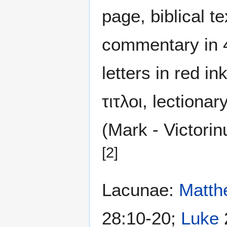
page, biblical te
commentary in 4
letters in red in
τιτλοι, lectiona
(Mark - Victorin
[2]
Lacunae:
Matth
28:10-20;
Luke