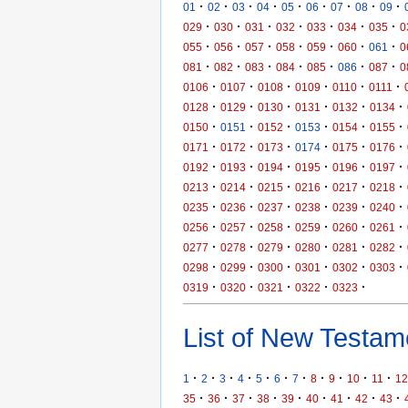
·
·
·
·
·
·
·
·
·
01
02
03
04
05
06
07
08
09
·
·
·
·
·
·
·
029
030
031
032
033
034
035
0
·
·
·
·
·
·
·
055
056
057
058
059
060
061
0
·
·
·
·
·
·
·
081
082
083
084
085
086
087
0
·
·
·
·
·
·
0106
0107
0108
0109
0110
0111
·
·
·
·
·
·
0128
0129
0130
0131
0132
0134
·
·
·
·
·
·
0150
0151
0152
0153
0154
0155
·
·
·
·
·
·
0171
0172
0173
0174
0175
0176
·
·
·
·
·
·
0192
0193
0194
0195
0196
0197
·
·
·
·
·
·
0213
0214
0215
0216
0217
0218
·
·
·
·
·
·
0235
0236
0237
0238
0239
0240
·
·
·
·
·
·
0256
0257
0258
0259
0260
0261
·
·
·
·
·
·
0277
0278
0279
0280
0281
0282
·
·
·
·
·
·
0298
0299
0300
0301
0302
0303
·
·
·
·
·
0319
0320
0321
0322
0323
List of New Testame
·
·
·
·
·
·
·
·
·
·
·
1
2
3
4
5
6
7
8
9
10
11
12
·
·
·
·
·
·
·
·
·
35
36
37
38
39
40
41
42
43