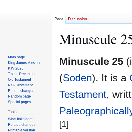
Page
Discussion
Minuscule 2
Jump
Jump
Main page
Minuscule 25
(
to
to
King James Version
KJV 2023
navigation
search
Textus Receptus
(
Soden
). It is a
Old Testament
New Testament
Testament
, wri
Recent changes
Random page
Special pages
Paleographicall
Tools
What links here
[1]
Related changes
Printable version