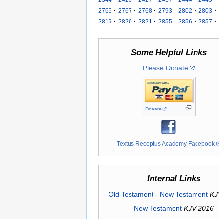
·
·
·
·
·
·
2766
2767
2768
2793
2802
2803
·
·
·
·
·
·
2819
2820
2821
2855
2856
2857
Some Helpful Links
Please Donate
Donate
Textus Receptus Academy Facebook
Internal Links
Old Testament
-
New Testament
KJ
New Testament
KJV 2016