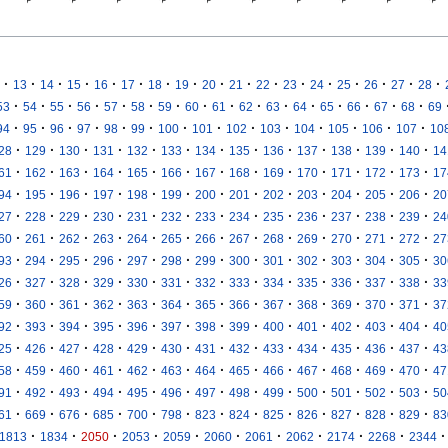
·
·
·
·
·
·
·
·
·
·
·
·
·
·
·
·
·
13
14
15
16
17
18
19
20
21
22
23
24
25
26
27
28
·
·
·
·
·
·
·
·
·
·
·
·
·
·
·
·
53
54
55
56
57
58
59
60
61
62
63
64
65
66
67
68
69
·
·
·
·
·
·
·
·
·
·
·
·
·
·
94
95
96
97
98
99
100
101
102
103
104
105
106
107
10
·
·
·
·
·
·
·
·
·
·
·
·
·
28
129
130
131
132
133
134
135
136
137
138
139
140
14
·
·
·
·
·
·
·
·
·
·
·
·
·
61
162
163
164
165
166
167
168
169
170
171
172
173
17
·
·
·
·
·
·
·
·
·
·
·
·
·
94
195
196
197
198
199
200
201
202
203
204
205
206
20
·
·
·
·
·
·
·
·
·
·
·
·
·
27
228
229
230
231
232
233
234
235
236
237
238
239
24
·
·
·
·
·
·
·
·
·
·
·
·
·
60
261
262
263
264
265
266
267
268
269
270
271
272
27
·
·
·
·
·
·
·
·
·
·
·
·
·
93
294
295
296
297
298
299
300
301
302
303
304
305
30
·
·
·
·
·
·
·
·
·
·
·
·
·
26
327
328
329
330
331
332
333
334
335
336
337
338
33
·
·
·
·
·
·
·
·
·
·
·
·
·
59
360
361
362
363
364
365
366
367
368
369
370
371
37
·
·
·
·
·
·
·
·
·
·
·
·
·
92
393
394
395
396
397
398
399
400
401
402
403
404
40
·
·
·
·
·
·
·
·
·
·
·
·
·
25
426
427
428
429
430
431
432
433
434
435
436
437
43
·
·
·
·
·
·
·
·
·
·
·
·
·
58
459
460
461
462
463
464
465
466
467
468
469
470
47
·
·
·
·
·
·
·
·
·
·
·
·
·
91
492
493
494
495
496
497
498
499
500
501
502
503
50
·
·
·
·
·
·
·
·
·
·
·
·
·
61
669
676
685
700
798
823
824
825
826
827
828
829
83
·
·
·
·
·
·
·
·
·
·
·
1813
1834
2050
2053
2059
2060
2061
2062
2174
2268
2344