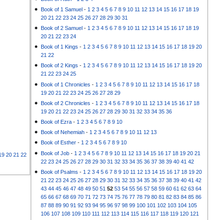
Book of 1 Samuel
-
1
2
3
4
5
6
7
8
9
10
11
12
13
14
15
16
17
18
19
20
21
22
23
24
25
26
27
28
29
30
31
Book of 2 Samuel
-
1
2
3
4
5
6
7
8
9
10
11
12
13
14
15
16
17
18
19
20
21
22
23
24
Book of 1 Kings
-
1
2
3
4
5
6
7
8
9
10
11
12
13
14
15
16
17
18
19
20
21
22
Book of 2 Kings
-
1
2
3
4
5
6
7
8
9
10
11
12
13
14
15
16
17
18
19
20
21
22
23
24
25
Book of 1 Chronicles
-
1
2
3
4
5
6
7
8
9
10
11
12
13
14
15
16
17
18
19
20
21
22
23
24
25
26
27
28
29
Book of 2 Chronicles
-
1
2
3
4
5
6
7
8
9
10
11
12
13
14
15
16
17
18
19
20
21
22
23
24
25
26
27
28
29
30
31
32
33
34
35
36
Book of Ezra
-
1
2
3
4
5
6
7
8
9
10
Book of Nehemiah
-
1
2
3
4
5
6
7
8
9
10
11
12
13
Book of Esther
-
1
2
3
4
5
6
7
8
9
10
Book of Job
-
1
2
3
4
5
6
7
8
9
10
11
12
13
14
15
16
17
18
19
20
21
19
20
21
22
22
23
24
25
26
27
28
29
30
31
32
33
34
35
36
37
38
39
40
41
42
Book of Psalms
-
1
2
3
4
5
6
7
8
9
10
11
12
13
14
15
16
17
18
19
20
21
22
23
24
25
26
27
28
29
30
31
32
33
34
35
36
37
38
39
40
41
42
43
44
45
46
47
48
49
50
51
52
53
54
55
56
57
58
59
60
61
62
63
64
65
66
67
68
69
70
71
72
73
74
75
76
77
78
79
80
81
82
83
84
85
86
87
88
89
90
91
92
93
94
95
96
97
98
99
100
101
102
103
104
105
106
107
108
109
110
111
112
113
114
115
116
117
118
119
120
121