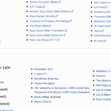
Textus Receptus Bibles
Nick Sayers 
KJV Today
KJV-Asia
Another King James Bible Believer
Sinaiticus.Net
Dean Burgon Society
Trinitarian Bib
Treasury of Scripture Knowledge
Websters Dict
The Kings Bible
AV Defense
King James Bible Translators
Stylos
King James Bible Dictionary
Defending Eas
Peter Van Kleeck
YT
AV 1611
V 1900
Revelation 16:5
Matthew 1:1
1 John 5:7
Unicorn
Desiderius Erasmus
The Westcot
tus
Textus Receptus
New King J
191 Variations in Scrivener’s 1881 Greek New
sed)
List of Omit
Testament from Beza's 1598 Textus Receptus
List of Bibl
sed)
Books
Many Scanned
Pure Cambri
Agros Church
Based)
d Version