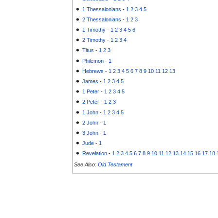
1 Thessalonians
-
1
2
3
4
5
2 Thessalonians
-
1
2
3
1 Timothy
-
1
2
3
4
5
6
2 Timothy
-
1
2
3
4
Titus
-
1
2
3
Philemon
-
1
Hebrews
-
1
2
3
4
5
6
7
8
9
10
11
12
13
James
-
1
2
3
4
5
1 Peter
-
1
2
3
4
5
2 Peter
-
1
2
3
1 John
-
1
2
3
4
5
2 John
-
1
3 John
-
1
Jude
-
1
Revelation
-
1
2
3
4
5
6
7
8
9
10
11
12
13
14
15
16
17
18
See Also:
Old Testament