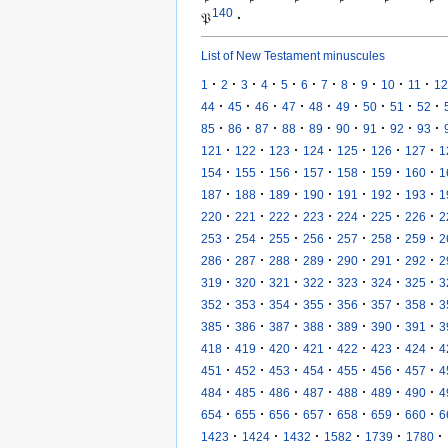
140
𝔓
·
List of New Testament minuscules
·
·
·
·
·
·
·
·
·
·
·
1
2
3
4
5
6
7
8
9
10
11
12
·
·
·
·
·
·
·
·
·
44
45
46
47
48
49
50
51
52
·
·
·
·
·
·
·
·
·
85
86
87
88
89
90
91
92
93
·
·
·
·
·
·
·
121
122
123
124
125
126
127
1
·
·
·
·
·
·
·
154
155
156
157
158
159
160
1
·
·
·
·
·
·
·
187
188
189
190
191
192
193
1
·
·
·
·
·
·
·
220
221
222
223
224
225
226
2
·
·
·
·
·
·
·
253
254
255
256
257
258
259
2
·
·
·
·
·
·
·
286
287
288
289
290
291
292
2
·
·
·
·
·
·
·
319
320
321
322
323
324
325
3
·
·
·
·
·
·
·
352
353
354
355
356
357
358
3
·
·
·
·
·
·
·
385
386
387
388
389
390
391
3
·
·
·
·
·
·
·
418
419
420
421
422
423
424
4
·
·
·
·
·
·
·
451
452
453
454
455
456
457
4
·
·
·
·
·
·
·
484
485
486
487
488
489
490
4
·
·
·
·
·
·
·
654
655
656
657
658
659
660
6
·
·
·
·
·
·
1423
1424
1432
1582
1739
1780