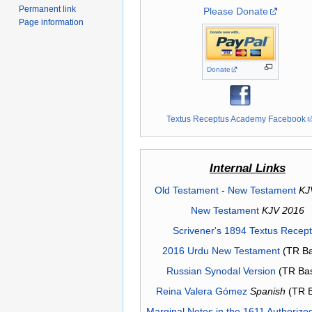
Permanent link
Please Donate
Page information
Donate
Textus Receptus Academy Facebook
Internal Links
Old Testament
-
New Testament
KJ
New Testament
KJV 2016
Scrivener's 1894 Textus Recep
2016 Urdu New Testament
(TR Ba
Russian Synodal Version
(TR Ba
Reina Valera Gómez
Spanish
(TR 
Marginal Notes in the 1611 Authorize