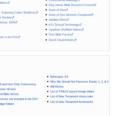
Videos
King James Bible Research Council
Scion of Zion
 - Exposing Codex Sinaiticus
Scion of Zion Versions Compared
le Society
Adullam Films
ionary 1828
KJV Textual Technology
Jonathan Sheffield Videos
Pure Bible Forum
ter in the KJV
David Cloud Articles
Ephesians 3:9
Why We Should Not Passover Easter 1
,
2
, &
3
t and Hort Only Controversy
Will Kinney
ames Version
List of TR/KJV based foreign bibles
ted Bible Verses
List of New Testament minuscules
e verses not included in the ESV
List of New Testament lectionaries
dge Edition