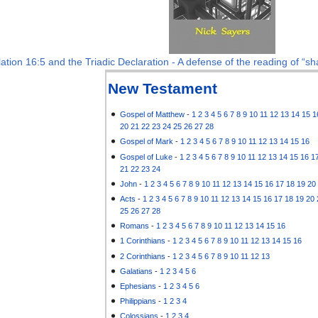
ation 16:5 and the Triadic Declaration - A defense of the reading of “sha
New Testament
Gospel of Matthew
-
1
2
3
4
5
6
7
8
9
10
11
12
13
14
15
1
20
21
22
23
24
25
26
27
28
Gospel of Mark
-
1
2
3
4
5
6
7
8
9
10
11
12
13
14
15
16
Gospel of Luke
-
1
2
3
4
5
6
7
8
9
10
11
12
13
14
15
16
1
21
22
23
24
John
-
1
2
3
4
5
6
7
8
9
10
11
12
13
14
15
16
17
18
19
20
Acts
-
1
2
3
4
5
6
7
8
9
10
11
12
13
14
15
16
17
18
19
20
25
26
27
28
Romans
-
1
2
3
4
5
6
7
8
9
10
11
12
13
14
15
16
1 Corinthians
-
1
2
3
4
5
6
7
8
9
10
11
12
13
14
15
16
2 Corinthians
-
1
2
3
4
5
6
7
8
9
10
11
12
13
Galatians
-
1
2
3
4
5
6
Ephesians
-
1
2
3
4
5
6
Philippians
-
1
2
3
4
Colossians
-
1
2
3
4