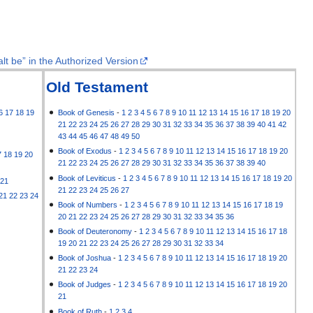
lt be” in the Authorized Version
Old Testament
6
17
18
19
Book of Genesis
-
1
2
3
4
5
6
7
8
9
10
11
12
13
14
15
16
17
18
19
20
21
22
23
24
25
26
27
28
29
30
31
32
33
34
35
36
37
38
39
40
41
42
43
44
45
46
47
48
49
50
Book of Exodus
-
1
2
3
4
5
6
7
8
9
10
11
12
13
14
15
16
17
18
19
20
7
18
19
20
21
22
23
24
25
26
27
28
29
30
31
32
33
34
35
36
37
38
39
40
Book of Leviticus
-
1
2
3
4
5
6
7
8
9
10
11
12
13
14
15
16
17
18
19
20
21
21
22
23
24
25
26
27
21
22
23
24
Book of Numbers
-
1
2
3
4
5
6
7
8
9
10
11
12
13
14
15
16
17
18
19
20
21
22
23
24
25
26
27
28
29
30
31
32
33
34
35
36
Book of Deuteronomy
-
1
2
3
4
5
6
7
8
9
10
11
12
13
14
15
16
17
18
19
20
21
22
23
24
25
26
27
28
29
30
31
32
33
34
Book of Joshua
-
1
2
3
4
5
6
7
8
9
10
11
12
13
14
15
16
17
18
19
20
21
22
23
24
Book of Judges
-
1
2
3
4
5
6
7
8
9
10
11
12
13
14
15
16
17
18
19
20
21
Book of Ruth
-
1
2
3
4