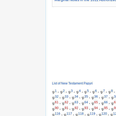
List of New Testament Papyri
1
2
3
4
5
6
7
8
𝔓
·
𝔓
·
𝔓
·
𝔓
·
𝔓
·
𝔓
·
𝔓
·
𝔓
·
32
33
34
35
36
37
3
𝔓
·
𝔓
·
𝔓
·
𝔓
·
𝔓
·
𝔓
·
𝔓
61
62
63
64
65
66
6
𝔓
·
𝔓
·
𝔓
·
𝔓
·
𝔓
·
𝔓
·
𝔓
90
91
92
93
94
95
9
𝔓
·
𝔓
·
𝔓
·
𝔓
·
𝔓
·
𝔓
·
𝔓
116
117
118
119
120
1
𝔓
·
𝔓
·
𝔓
·
𝔓
·
𝔓
·
𝔓