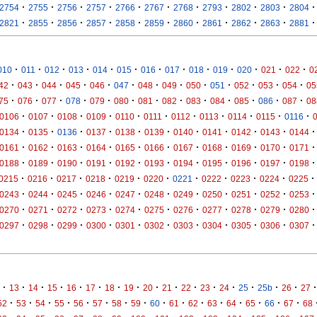
·
·
·
·
·
·
·
·
·
·
·
2754
2755
2756
2757
2766
2767
2768
2793
2802
2803
2804
·
·
·
·
·
·
·
·
·
·
·
2821
2855
2856
2857
2858
2859
2860
2861
2862
2863
2881
·
·
·
·
·
·
·
·
·
·
·
·
·
010
011
012
013
014
015
016
017
018
019
020
021
022
0
·
·
·
·
·
·
·
·
·
·
·
·
·
42
043
044
045
046
047
048
049
050
051
052
053
054
05
·
·
·
·
·
·
·
·
·
·
·
·
·
75
076
077
078
079
080
081
082
083
084
085
086
087
08
·
·
·
·
·
·
·
·
·
·
·
0106
0107
0108
0109
0110
0111
0112
0113
0114
0115
0116
·
·
·
·
·
·
·
·
·
·
·
0134
0135
0136
0137
0138
0139
0140
0141
0142
0143
0144
·
·
·
·
·
·
·
·
·
·
·
0161
0162
0163
0164
0165
0166
0167
0168
0169
0170
0171
·
·
·
·
·
·
·
·
·
·
·
0188
0189
0190
0191
0192
0193
0194
0195
0196
0197
0198
·
·
·
·
·
·
·
·
·
·
·
0215
0216
0217
0218
0219
0220
0221
0222
0223
0224
0225
·
·
·
·
·
·
·
·
·
·
·
0243
0244
0245
0246
0247
0248
0249
0250
0251
0252
0253
·
·
·
·
·
·
·
·
·
·
·
0270
0271
0272
0273
0274
0275
0276
0277
0278
0279
0280
·
·
·
·
·
·
·
·
·
·
·
0297
0298
0299
0300
0301
0302
0303
0304
0305
0306
0307
·
·
·
·
·
·
·
·
·
·
·
·
·
·
·
·
·
13
14
15
16
17
18
19
20
21
22
23
24
25
25b
26
27
·
·
·
·
·
·
·
·
·
·
·
·
·
·
·
·
52
53
54
55
56
57
58
59
60
61
62
63
64
65
66
67
68