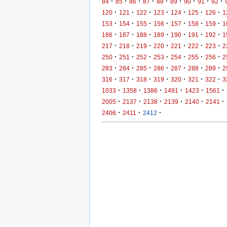
·
·
·
·
·
·
·
·
·
84
85
86
87
88
89
90
91
92
·
·
·
·
·
·
·
120
121
122
123
124
125
126
1
·
·
·
·
·
·
·
153
154
155
156
157
158
159
1
·
·
·
·
·
·
·
186
187
188
189
190
191
192
1
·
·
·
·
·
·
·
217
218
219
220
221
222
223
2
·
·
·
·
·
·
·
250
251
252
253
254
255
256
2
·
·
·
·
·
·
·
283
284
285
286
287
288
289
2
·
·
·
·
·
·
·
316
317
318
319
320
321
322
3
·
·
·
·
·
·
1033
1358
1386
1491
1423
1561
·
·
·
·
·
·
2005
2137
2138
2139
2140
2141
·
·
·
2406
2411
2412