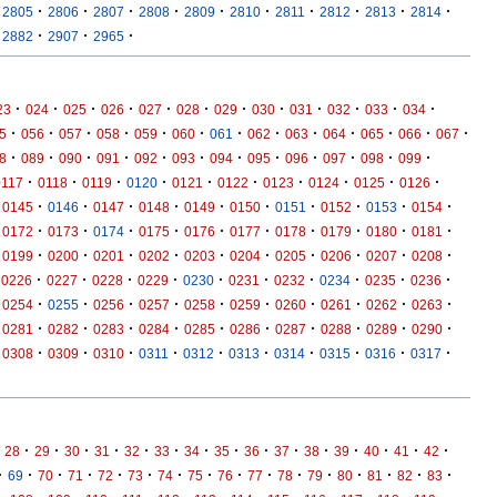
·
·
·
·
·
·
·
·
·
·
2805
2806
2807
2808
2809
2810
2811
2812
2813
2814
·
·
·
2882
2907
2965
·
·
·
·
·
·
·
·
·
·
·
·
23
024
025
026
027
028
029
030
031
032
033
034
·
·
·
·
·
·
·
·
·
·
·
·
·
5
056
057
058
059
060
061
062
063
064
065
066
067
·
·
·
·
·
·
·
·
·
·
·
·
8
089
090
091
092
093
094
095
096
097
098
099
·
·
·
·
·
·
·
·
·
·
0117
0118
0119
0120
0121
0122
0123
0124
0125
0126
·
·
·
·
·
·
·
·
·
·
0145
0146
0147
0148
0149
0150
0151
0152
0153
0154
·
·
·
·
·
·
·
·
·
·
0172
0173
0174
0175
0176
0177
0178
0179
0180
0181
·
·
·
·
·
·
·
·
·
·
0199
0200
0201
0202
0203
0204
0205
0206
0207
0208
·
·
·
·
·
·
·
·
·
·
0226
0227
0228
0229
0230
0231
0232
0234
0235
0236
·
·
·
·
·
·
·
·
·
·
0254
0255
0256
0257
0258
0259
0260
0261
0262
0263
·
·
·
·
·
·
·
·
·
·
0281
0282
0283
0284
0285
0286
0287
0288
0289
0290
·
·
·
·
·
·
·
·
·
·
0308
0309
0310
0311
0312
0313
0314
0315
0316
0317
·
·
·
·
·
·
·
·
·
·
·
·
·
·
·
28
29
30
31
32
33
34
35
36
37
38
39
40
41
42
·
·
·
·
·
·
·
·
·
·
·
·
·
·
·
·
69
70
71
72
73
74
75
76
77
78
79
80
81
82
83