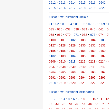
·
·
·
·
·
·
2612
2613
2614
2615
2616
2641
·
·
·
·
·
·
2815
2816
2817
2818
2819
2820
List of New Testament uncials
·
·
·
·
·
·
·
·
·
01
02
03
04
05
06
07
08
09
·
·
·
·
·
·
·
035
036
037
038
039
040
041
0
·
·
·
·
·
·
·
068
069
070
071
072
073
074
0
·
·
·
·
·
·
0100
0101
0102
0103
0104
0105
·
·
·
·
·
·
0127
0128
0129
0130
0131
0132
·
·
·
·
·
·
0155
0156
0157
0158
0159
0160
·
·
·
·
·
·
0182
0183
0184
0185
0186
0187
·
·
·
·
·
·
0209
0210
0211
0212
0213
0214
·
·
·
·
·
·
0237
0238
0239
0240
0241
0242
·
·
·
·
·
·
0264
0265
0266
0267
0268
0269
·
·
·
·
·
·
0291
0292
0293
0294
0295
0296
·
·
·
·
·
·
0318
0319
0320
0321
0322
0323
List of New Testament lectionaries
·
·
·
·
·
·
·
·
·
·
·
1
2
3
4
5
6
7
8
9
10
11
12
·
·
·
·
·
·
·
·
·
43
44
45
46
47
48
49
50
51