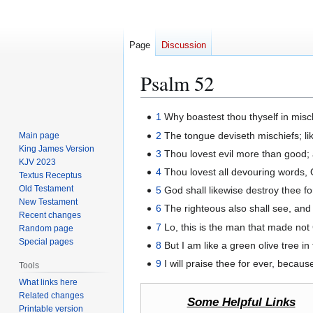
Page
Discussion
Psalm 52
Jump
Jump
1
Why boastest thou thyself in misc
to
to
2
The tongue deviseth mischiefs; lik
Main page
navigation
search
King James Version
3
Thou lovest evil more than good; 
KJV 2023
4
Thou lovest all devouring words, 
Textus Receptus
Old Testament
5
God shall likewise destroy thee for
New Testament
6
The righteous also shall see, and 
Recent changes
7
Lo, this is the man that made not 
Random page
Special pages
8
But I am like a green olive tree in
9
I will praise thee for ever, because
Tools
What links here
Related changes
Some Helpful Links
Printable version