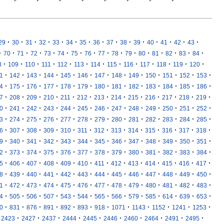
·
·
·
·
·
·
·
·
·
·
·
·
·
·
·
29
30
31
32
33
34
35
36
37
38
39
40
41
42
43
·
·
·
·
·
·
·
·
·
·
·
·
·
·
·
·
70
71
72
73
74
75
76
77
78
79
80
81
82
83
84
·
·
·
·
·
·
·
·
·
·
·
·
·
8
109
110
111
112
113
114
115
116
117
118
119
120
·
·
·
·
·
·
·
·
·
·
·
·
·
1
142
143
144
145
146
147
148
149
150
151
152
153
·
·
·
·
·
·
·
·
·
·
·
·
·
4
175
176
177
178
179
180
181
182
183
184
185
186
·
·
·
·
·
·
·
·
·
·
·
·
·
7
208
209
210
211
212
213
214
215
216
217
218
219
·
·
·
·
·
·
·
·
·
·
·
·
·
0
241
242
243
244
245
246
247
248
249
250
251
252
·
·
·
·
·
·
·
·
·
·
·
·
·
3
274
275
276
277
278
279
280
281
282
283
284
285
·
·
·
·
·
·
·
·
·
·
·
·
·
6
307
308
309
310
311
312
313
314
315
316
317
318
·
·
·
·
·
·
·
·
·
·
·
·
·
9
340
341
342
343
344
345
346
347
348
349
350
351
·
·
·
·
·
·
·
·
·
·
·
·
·
2
373
374
375
376
377
378
379
380
381
382
383
384
·
·
·
·
·
·
·
·
·
·
·
·
·
5
406
407
408
409
410
411
412
413
414
415
416
417
·
·
·
·
·
·
·
·
·
·
·
·
·
8
439
440
441
442
443
444
445
446
447
448
449
450
·
·
·
·
·
·
·
·
·
·
·
·
·
1
472
473
474
475
476
477
478
479
480
481
482
483
·
·
·
·
·
·
·
·
·
·
·
·
·
4
505
506
507
543
544
565
566
579
585
614
639
653
·
·
·
·
·
·
·
·
·
·
·
·
0
831
876
891
892
893
918
1071
1143
1152
1241
1253
·
·
·
·
·
·
·
·
·
·
2423
2427
2437
2444
2445
2446
2460
2464
2491
2495