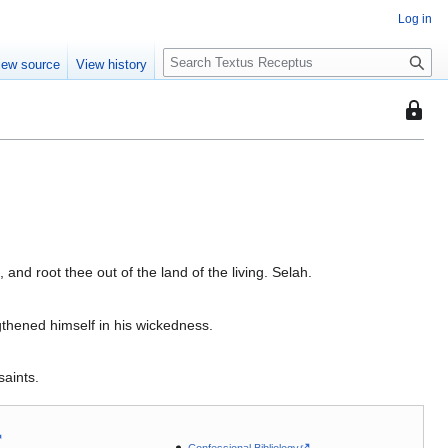
Log in
S
iew source
View history
e
a
This
r
page
c
is
h
protec
so
that
only
users
 and root thee out of the land of the living. Selah.
with
the
gthened himself in his wickedness.
"autoc
permis
can
saints.
edit
it.
Confessional Bibliology