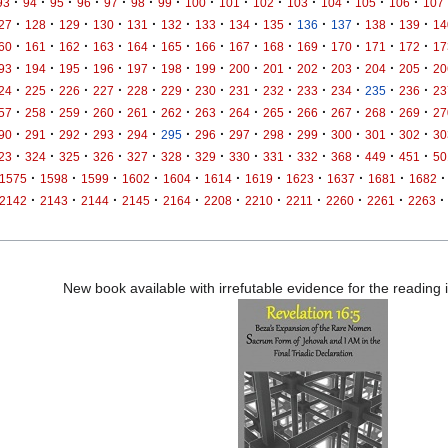
·
·
·
·
·
·
·
·
·
·
·
·
·
·
93
94
95
96
97
98
99
100
101
102
103
104
105
106
107
·
·
·
·
·
·
·
·
·
·
·
·
·
27
128
129
130
131
132
133
134
135
136
137
138
139
14
·
·
·
·
·
·
·
·
·
·
·
·
·
60
161
162
163
164
165
166
167
168
169
170
171
172
17
·
·
·
·
·
·
·
·
·
·
·
·
·
93
194
195
196
197
198
199
200
201
202
203
204
205
20
·
·
·
·
·
·
·
·
·
·
·
·
·
24
225
226
227
228
229
230
231
232
233
234
235
236
23
·
·
·
·
·
·
·
·
·
·
·
·
·
57
258
259
260
261
262
263
264
265
266
267
268
269
27
·
·
·
·
·
·
·
·
·
·
·
·
·
90
291
292
293
294
295
296
297
298
299
300
301
302
30
·
·
·
·
·
·
·
·
·
·
·
·
·
23
324
325
326
327
328
329
330
331
332
368
449
451
50
·
·
·
·
·
·
·
·
·
·
·
1575
1598
1599
1602
1604
1614
1619
1623
1637
1681
1682
·
·
·
·
·
·
·
·
·
·
·
2142
2143
2144
2145
2164
2208
2210
2211
2260
2261
2263
New book available with irrefutable evidence for the reading