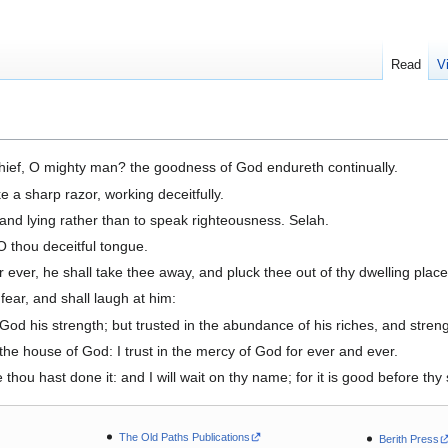
Read
V
hief, O mighty man? the goodness of God endureth continually.
e a sharp razor, working deceitfully.
and lying rather than to speak righteousness. Selah.
O thou deceitful tongue.
 ever, he shall take thee away, and pluck thee out of thy dwelling place,
fear, and shall laugh at him:
God his strength; but trusted in the abundance of his riches, and stren
 the house of God: I trust in the mercy of God for ever and ever.
 thou hast done it: and I will wait on thy name; for it is good before thy 
The Old Paths Publications
Berith Press