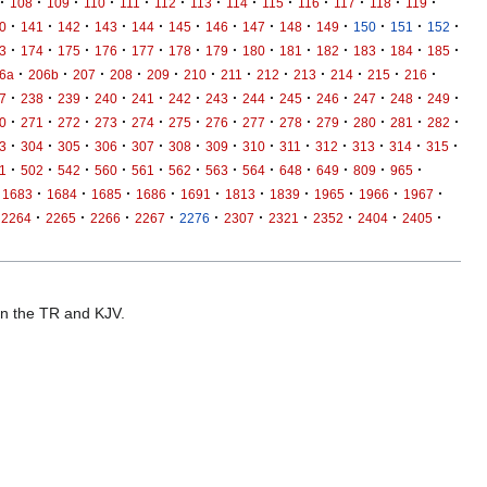
·
·
·
·
·
·
·
·
·
·
·
·
·
108
109
110
111
112
113
114
115
116
117
118
119
·
·
·
·
·
·
·
·
·
·
·
·
·
0
141
142
143
144
145
146
147
148
149
150
151
152
·
·
·
·
·
·
·
·
·
·
·
·
·
3
174
175
176
177
178
179
180
181
182
183
184
185
·
·
·
·
·
·
·
·
·
·
·
·
6a
206b
207
208
209
210
211
212
213
214
215
216
·
·
·
·
·
·
·
·
·
·
·
·
·
7
238
239
240
241
242
243
244
245
246
247
248
249
·
·
·
·
·
·
·
·
·
·
·
·
·
0
271
272
273
274
275
276
277
278
279
280
281
282
·
·
·
·
·
·
·
·
·
·
·
·
·
3
304
305
306
307
308
309
310
311
312
313
314
315
·
·
·
·
·
·
·
·
·
·
·
·
1
502
542
560
561
562
563
564
648
649
809
965
·
·
·
·
·
·
·
·
·
·
1683
1684
1685
1686
1691
1813
1839
1965
1966
1967
·
·
·
·
·
·
·
·
·
·
2264
2265
2266
2267
2276
2307
2321
2352
2404
2405
 in the TR and KJV.