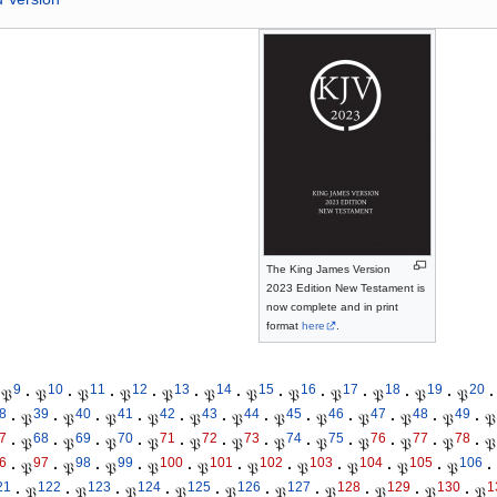
The King James Version
2023 Edition New Testament is
now complete and in print
format
here
.
9
10
11
12
13
14
15
16
17
18
19
20
𝔓
·
𝔓
·
𝔓
·
𝔓
·
𝔓
·
𝔓
·
𝔓
·
𝔓
·
𝔓
·
𝔓
·
𝔓
·
𝔓
·
8
39
40
41
42
43
44
45
46
47
48
49
·
𝔓
·
𝔓
·
𝔓
·
𝔓
·
𝔓
·
𝔓
·
𝔓
·
𝔓
·
𝔓
·
𝔓
·
𝔓
·
𝔓
7
68
69
70
71
72
73
74
75
76
77
78
·
𝔓
·
𝔓
·
𝔓
·
𝔓
·
𝔓
·
𝔓
·
𝔓
·
𝔓
·
𝔓
·
𝔓
·
𝔓
·
𝔓
6
97
98
99
100
101
102
103
104
105
106
·
𝔓
·
𝔓
·
𝔓
·
𝔓
·
𝔓
·
𝔓
·
𝔓
·
𝔓
·
𝔓
·
𝔓
·
21
122
123
124
125
126
127
128
129
130
1
·
𝔓
·
𝔓
·
𝔓
·
𝔓
·
𝔓
·
𝔓
·
𝔓
·
𝔓
·
𝔓
·
𝔓