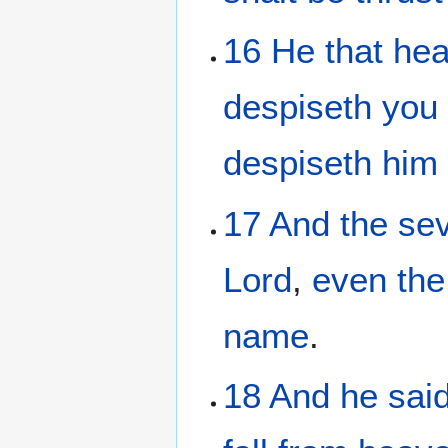
16
He that hea
despiseth
you
despiseth
him
17
And
the
se
Lord
,
even
the
name
.
18
And
he sai