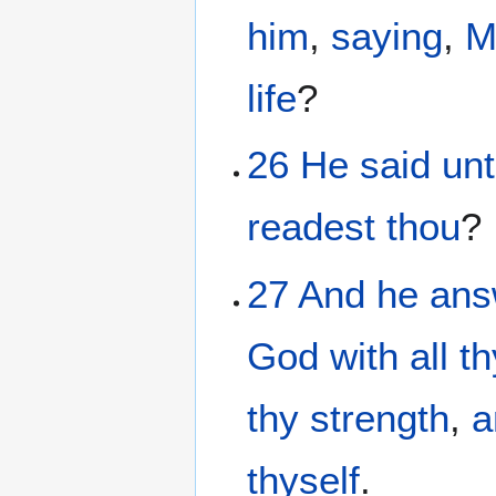
him
,
saying
,
M
life
?
26
He
said
un
readest thou
?
27
And
he
ans
God
with
all
th
thy
strength
,
a
thyself
.