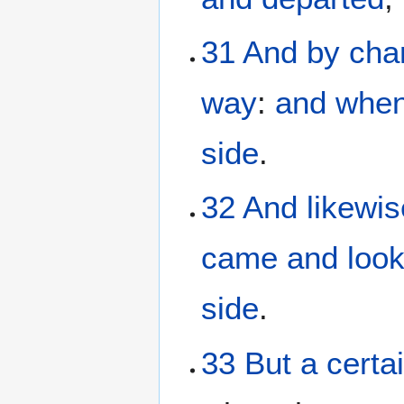
31
And
by
cha
way
:
and
when
side
.
32
And
likewi
came
and
loo
side
.
33
But
a certa