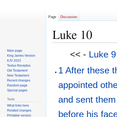
Page
Discussion
Luke 10
Jump
Jump
Main page
<< -
Luke 9
to
to
King James Version
KJV 2023
navigation
search
Textus Receptus
1
After
these t
Old Testament
New Testament
Recent changes
appointed
othe
Random page
Special pages
and
sent
them
Tools
What links here
Related changes
before
his
fac
Printable version