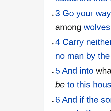
3
Go your wa
among
wolves
4
Carry
neithe
no man
by
the
5
And
into
wha
be
to this
hou
6
And
if
the
so