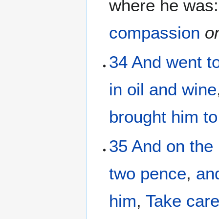
where he was
compassion
o
34
And
went t
in oil
and
wine
brought
him
to
35
And
on
the
two
pence
,
an
him
,
Take car