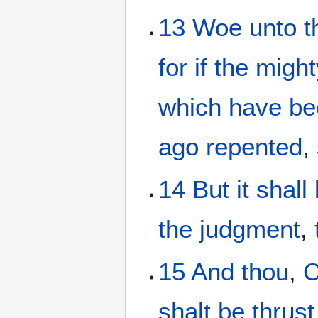
13
Woe
unto t
for
if
the
might
which have b
ago repented
,
14
But
it shall
the
judgment
,
15
And
thou
,
C
shalt be thrus