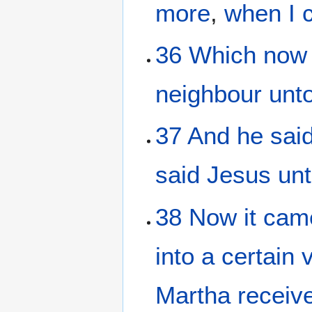
more
,
when I
36
Which
now
neighbour
unto
37
And
he
sai
said
Jesus
un
38
Now it
came
into
a certain
v
Martha
receiv