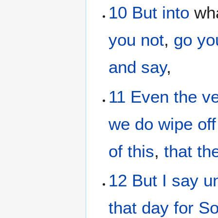
10
But
into
wh
you
not
,
go yo
and say
,
11
Even
the
ve
we do wipe off
of this
,
that
th
12
But
I say
u
that
day
for S