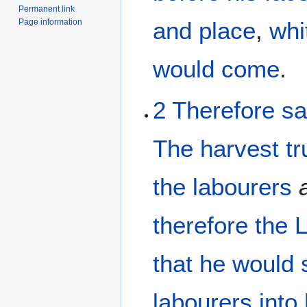
Permanent link
Page information
and
place
,
whi
would
come
.
2
Therefore
sa
The
harvest
tr
the
labourers
therefore
the
L
that
he would 
labourers
into