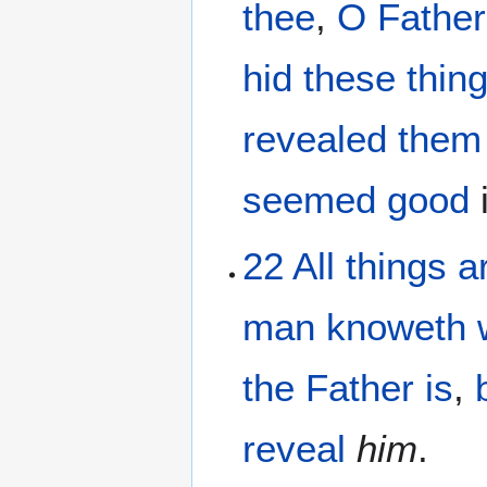
thee
,
O Father
hid
these thin
revealed
them
seemed
good
i
22
All things
a
man
knoweth
the
Father
is
,
reveal
him
.