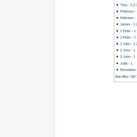
Titus
-
1
2
Philemon
-
Hebrews
-
James
-
1
1 Peter
-
1
2 Peter
-
1
1 John
-
1
2 John
-
1
3 John
-
1
Jude
-
1
Revelation
See Also:
Old 