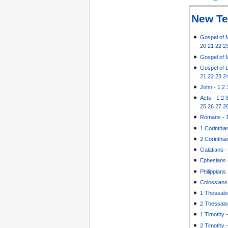
New Te
Gospel of 
20
21
22
2
Gospel of 
Gospel of 
21
22
23
2
John
-
1
2
Acts
-
1
2
25
26
27
2
Romans
-
1 Corinthia
2 Corinthia
Galatians
Ephesians
Philippians
Colossians
1 Thessalo
2 Thessalo
1 Timothy
2 Timothy