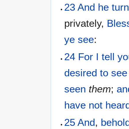
23
And
he tur
privately,
Bles
ye see
:
24
For
I tell
yo
desired
to see
seen
them
;
an
have not
hear
25
And
,
behol