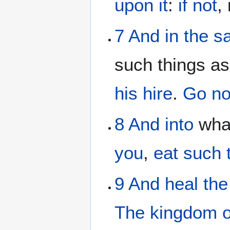
upon
it
:
if not
,
7
And
in
the
s
such things as
his
hire
.
Go
no
8
And
into
wha
you
,
eat
such 
9
And
heal
the
The
kingdom