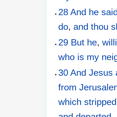
28
And
he sai
do
,
and
thou s
29
But
he
,
will
who
is
my
nei
30
And
Jesus
from
Jerusale
which
stripped
and departed
,