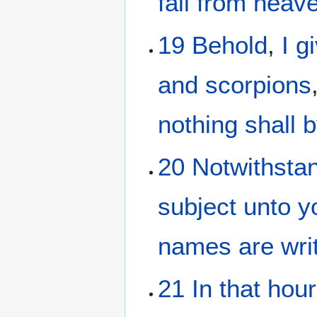
fall
from
heav
19
Behold
,
I g
and
scorpions
nothing shall
b
20
Notwithsta
subject
unto y
names
are wri
21
In
that
hour