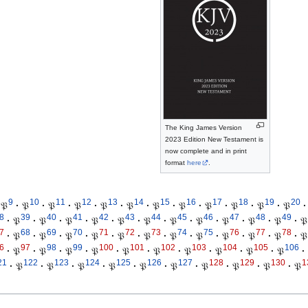
The King James Version
2023 Edition New Testament is
now complete and in print
format
here
.
9
10
11
12
13
14
15
16
17
18
19
20
𝔓
·
𝔓
·
𝔓
·
𝔓
·
𝔓
·
𝔓
·
𝔓
·
𝔓
·
𝔓
·
𝔓
·
𝔓
·
𝔓
·
8
39
40
41
42
43
44
45
46
47
48
49
·
𝔓
·
𝔓
·
𝔓
·
𝔓
·
𝔓
·
𝔓
·
𝔓
·
𝔓
·
𝔓
·
𝔓
·
𝔓
·
𝔓
7
68
69
70
71
72
73
74
75
76
77
78
·
𝔓
·
𝔓
·
𝔓
·
𝔓
·
𝔓
·
𝔓
·
𝔓
·
𝔓
·
𝔓
·
𝔓
·
𝔓
·
𝔓
6
97
98
99
100
101
102
103
104
105
106
·
𝔓
·
𝔓
·
𝔓
·
𝔓
·
𝔓
·
𝔓
·
𝔓
·
𝔓
·
𝔓
·
𝔓
·
21
122
123
124
125
126
127
128
129
130
1
·
𝔓
·
𝔓
·
𝔓
·
𝔓
·
𝔓
·
𝔓
·
𝔓
·
𝔓
·
𝔓
·
𝔓