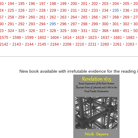
·
·
·
·
·
·
·
·
·
·
·
·
·
93
194
195
196
197
198
199
200
201
202
203
204
205
20
·
·
·
·
·
·
·
·
·
·
·
·
·
24
225
226
227
228
229
230
231
232
233
234
235
236
23
·
·
·
·
·
·
·
·
·
·
·
·
·
57
258
259
260
261
262
263
264
265
266
267
268
269
27
·
·
·
·
·
·
·
·
·
·
·
·
·
90
291
292
293
294
295
296
297
298
299
300
301
302
30
·
·
·
·
·
·
·
·
·
·
·
·
·
23
324
325
326
327
328
329
330
331
332
368
449
451
50
·
·
·
·
·
·
·
·
·
·
·
1575
1598
1599
1602
1604
1614
1619
1623
1637
1681
1682
·
·
·
·
·
·
·
·
·
·
·
2142
2143
2144
2145
2164
2208
2210
2211
2260
2261
2263
New book available with irrefutable evidence for the reading