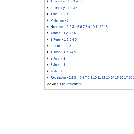
1 Timothy
-
1
2
3
4
5
6
2 Timothy
-
1
2
3
4
Titus
-
1
2
3
Philemon
-
1
Hebrews
-
1
2
3
4
5
6
7
8
9
10
11
12
13
James
-
1
2
3
4
5
1 Peter
-
1
2
3
4
5
2 Peter
-
1
2
3
1 John
-
1
2
3
4
5
2 John
-
1
3 John
-
1
Jude
-
1
Revelation
-
1
2
3
4
5
6
7
8
9
10
11
12
13
14
15
16
17
18
See Also:
Old Testament