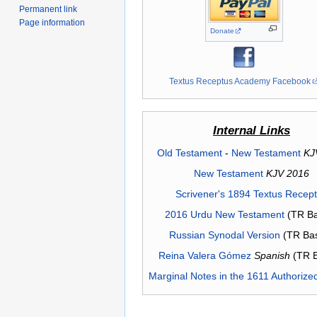
Permanent link
Page information
Donate
Textus Receptus Academy Facebook
Internal Links
Old Testament
-
New Testament
KJ
New Testament
KJV 2016
Scrivener's 1894 Textus Recep
2016 Urdu New Testament
(TR Ba
Russian Synodal Version
(TR Ba
Reina Valera Gómez
Spanish
(TR 
Marginal Notes in the 1611 Authorize