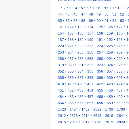
·
·
·
·
·
·
·
·
·
·
·
1
2
3
4
5
6
7
8
9
10
11
12
·
·
·
·
·
·
·
·
·
44
45
46
47
48
49
50
51
52
·
·
·
·
·
·
·
·
·
85
86
87
88
89
90
91
92
93
·
·
·
·
·
·
·
121
122
123
124
125
126
127
1
·
·
·
·
·
·
·
154
155
156
157
158
159
160
1
·
·
·
·
·
·
·
187
188
189
190
191
192
193
1
·
·
·
·
·
·
·
220
221
222
223
224
225
226
2
·
·
·
·
·
·
·
253
254
255
256
257
258
259
2
·
·
·
·
·
·
·
286
287
288
289
290
291
292
2
·
·
·
·
·
·
·
319
320
321
322
323
324
325
3
·
·
·
·
·
·
·
352
353
354
355
356
357
358
3
·
·
·
·
·
·
·
385
386
387
388
389
390
391
3
·
·
·
·
·
·
·
418
419
420
421
422
423
424
4
·
·
·
·
·
·
·
451
452
453
454
455
456
457
4
·
·
·
·
·
·
·
484
485
486
487
488
489
490
4
·
·
·
·
·
·
·
654
655
656
657
658
659
660
6
·
·
·
·
·
·
1423
1424
1432
1582
1739
1780
·
·
·
·
·
·
2612
2613
2614
2615
2616
2641
·
·
·
·
·
·
2815
2816
2817
2818
2819
2820