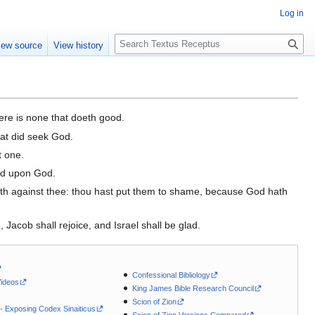
Log in
S
iew source
View history
e
a
r
c
h
here is none that doeth good.
hat did seek God.
t one.
led upon God.
eth against thee: thou hast put them to shame, because God hath
Jacob shall rejoice, and Israel shall be glad.
Confessional Bibliology
Videos
King James Bible Research Council
Scion of Zion
 - Exposing Codex Sinaiticus