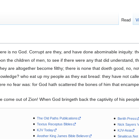
Read
V
here is no God. Corrupt are they, and have done abominable iniquity: t
the children of men, to see if there were any that did understand, t
ey are altogether become filthy; there is none that doeth good, no, no
knowledge? who eat up my people as they eat bread: they have not cal
ere no fear was: for God hath scattered the bones of him that encamp
re come out of Zion! When God bringeth back the captivity of his people, 
The Old Paths Publications
Berith Press
Textus Receptus Bibles
Nick Sayers 
KJV Today
KJV-Asia
Another King James Bible Believer
Sinaiticus.Net