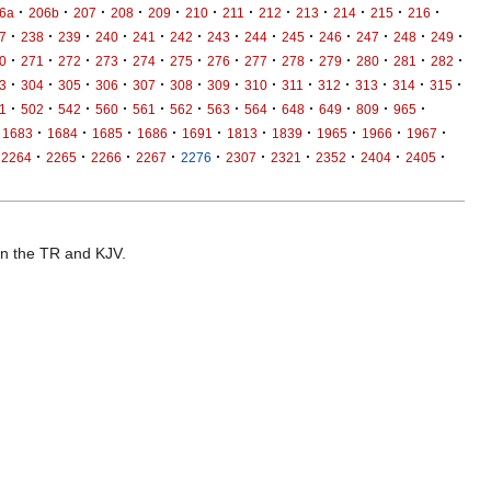
·
·
·
·
·
·
·
·
·
·
·
·
6a
206b
207
208
209
210
211
212
213
214
215
216
·
·
·
·
·
·
·
·
·
·
·
·
·
7
238
239
240
241
242
243
244
245
246
247
248
249
·
·
·
·
·
·
·
·
·
·
·
·
·
0
271
272
273
274
275
276
277
278
279
280
281
282
·
·
·
·
·
·
·
·
·
·
·
·
·
3
304
305
306
307
308
309
310
311
312
313
314
315
·
·
·
·
·
·
·
·
·
·
·
·
1
502
542
560
561
562
563
564
648
649
809
965
·
·
·
·
·
·
·
·
·
·
1683
1684
1685
1686
1691
1813
1839
1965
1966
1967
·
·
·
·
·
·
·
·
·
·
2264
2265
2266
2267
2276
2307
2321
2352
2404
2405
 in the TR and KJV.