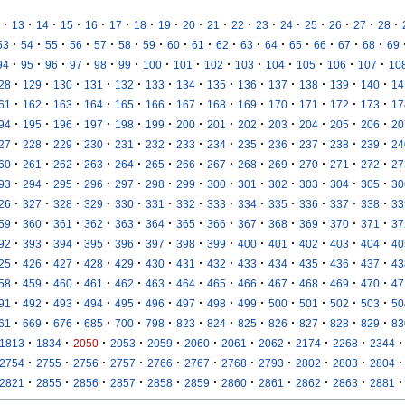
·
·
·
·
·
·
·
·
·
·
·
·
·
·
·
·
·
13
14
15
16
17
18
19
20
21
22
23
24
25
26
27
28
·
·
·
·
·
·
·
·
·
·
·
·
·
·
·
·
53
54
55
56
57
58
59
60
61
62
63
64
65
66
67
68
69
·
·
·
·
·
·
·
·
·
·
·
·
·
·
94
95
96
97
98
99
100
101
102
103
104
105
106
107
10
·
·
·
·
·
·
·
·
·
·
·
·
·
28
129
130
131
132
133
134
135
136
137
138
139
140
14
·
·
·
·
·
·
·
·
·
·
·
·
·
61
162
163
164
165
166
167
168
169
170
171
172
173
17
·
·
·
·
·
·
·
·
·
·
·
·
·
94
195
196
197
198
199
200
201
202
203
204
205
206
20
·
·
·
·
·
·
·
·
·
·
·
·
·
27
228
229
230
231
232
233
234
235
236
237
238
239
24
·
·
·
·
·
·
·
·
·
·
·
·
·
60
261
262
263
264
265
266
267
268
269
270
271
272
27
·
·
·
·
·
·
·
·
·
·
·
·
·
93
294
295
296
297
298
299
300
301
302
303
304
305
30
·
·
·
·
·
·
·
·
·
·
·
·
·
26
327
328
329
330
331
332
333
334
335
336
337
338
33
·
·
·
·
·
·
·
·
·
·
·
·
·
59
360
361
362
363
364
365
366
367
368
369
370
371
37
·
·
·
·
·
·
·
·
·
·
·
·
·
92
393
394
395
396
397
398
399
400
401
402
403
404
40
·
·
·
·
·
·
·
·
·
·
·
·
·
25
426
427
428
429
430
431
432
433
434
435
436
437
43
·
·
·
·
·
·
·
·
·
·
·
·
·
58
459
460
461
462
463
464
465
466
467
468
469
470
47
·
·
·
·
·
·
·
·
·
·
·
·
·
91
492
493
494
495
496
497
498
499
500
501
502
503
50
·
·
·
·
·
·
·
·
·
·
·
·
·
61
669
676
685
700
798
823
824
825
826
827
828
829
83
·
·
·
·
·
·
·
·
·
·
·
1813
1834
2050
2053
2059
2060
2061
2062
2174
2268
2344
·
·
·
·
·
·
·
·
·
·
·
2754
2755
2756
2757
2766
2767
2768
2793
2802
2803
2804
·
·
·
·
·
·
·
·
·
·
·
2821
2855
2856
2857
2858
2859
2860
2861
2862
2863
2881