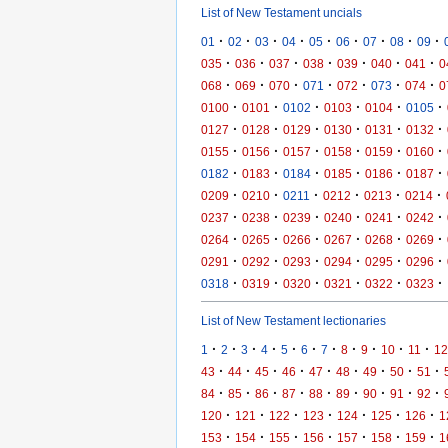
List of New Testament uncials
·
·
·
·
·
·
·
·
·
01
02
03
04
05
06
07
08
09
·
·
·
·
·
·
·
035
036
037
038
039
040
041
0
·
·
·
·
·
·
·
068
069
070
071
072
073
074
0
·
·
·
·
·
·
0100
0101
0102
0103
0104
0105
·
·
·
·
·
·
0127
0128
0129
0130
0131
0132
·
·
·
·
·
·
0155
0156
0157
0158
0159
0160
·
·
·
·
·
·
0182
0183
0184
0185
0186
0187
·
·
·
·
·
·
0209
0210
0211
0212
0213
0214
·
·
·
·
·
·
0237
0238
0239
0240
0241
0242
·
·
·
·
·
·
0264
0265
0266
0267
0268
0269
·
·
·
·
·
·
0291
0292
0293
0294
0295
0296
·
·
·
·
·
·
0318
0319
0320
0321
0322
0323
List of New Testament lectionaries
·
·
·
·
·
·
·
·
·
·
·
1
2
3
4
5
6
7
8
9
10
11
12
·
·
·
·
·
·
·
·
·
43
44
45
46
47
48
49
50
51
·
·
·
·
·
·
·
·
·
84
85
86
87
88
89
90
91
92
·
·
·
·
·
·
·
120
121
122
123
124
125
126
1
·
·
·
·
·
·
·
153
154
155
156
157
158
159
1