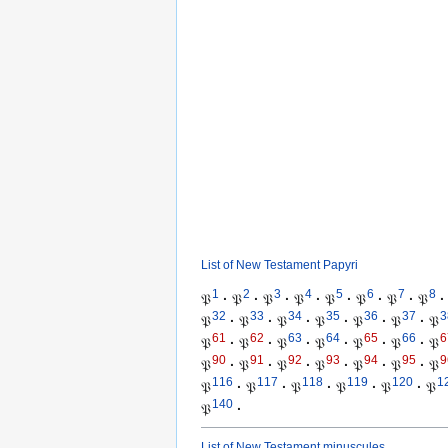
List of New Testament Papyri
1
2
3
4
5
6
7
8
𝔓
·
𝔓
·
𝔓
·
𝔓
·
𝔓
·
𝔓
·
𝔓
·
𝔓
·
32
33
34
35
36
37
3
𝔓
·
𝔓
·
𝔓
·
𝔓
·
𝔓
·
𝔓
·
𝔓
61
62
63
64
65
66
6
𝔓
·
𝔓
·
𝔓
·
𝔓
·
𝔓
·
𝔓
·
𝔓
90
91
92
93
94
95
9
𝔓
·
𝔓
·
𝔓
·
𝔓
·
𝔓
·
𝔓
·
𝔓
116
117
118
119
120
1
𝔓
·
𝔓
·
𝔓
·
𝔓
·
𝔓
·
𝔓
140
𝔓
·
List of New Testament minuscules