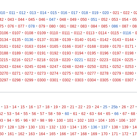
·
·
·
·
·
·
·
·
·
·
·
·
·
010
011
012
013
014
015
016
017
018
019
020
021
022
0
·
·
·
·
·
·
·
·
·
·
·
·
·
42
043
044
045
046
047
048
049
050
051
052
053
054
05
·
·
·
·
·
·
·
·
·
·
·
·
·
75
076
077
078
079
080
081
082
083
084
085
086
087
08
·
·
·
·
·
·
·
·
·
·
·
0106
0107
0108
0109
0110
0111
0112
0113
0114
0115
0116
·
·
·
·
·
·
·
·
·
·
·
0134
0135
0136
0137
0138
0139
0140
0141
0142
0143
0144
·
·
·
·
·
·
·
·
·
·
·
0161
0162
0163
0164
0165
0166
0167
0168
0169
0170
0171
·
·
·
·
·
·
·
·
·
·
·
0188
0189
0190
0191
0192
0193
0194
0195
0196
0197
0198
·
·
·
·
·
·
·
·
·
·
·
0215
0216
0217
0218
0219
0220
0221
0222
0223
0224
0225
·
·
·
·
·
·
·
·
·
·
·
0243
0244
0245
0246
0247
0248
0249
0250
0251
0252
0253
·
·
·
·
·
·
·
·
·
·
·
0270
0271
0272
0273
0274
0275
0276
0277
0278
0279
0280
·
·
·
·
·
·
·
·
·
·
·
0297
0298
0299
0300
0301
0302
0303
0304
0305
0306
0307
·
·
·
·
·
·
·
·
·
·
·
·
·
·
·
·
·
13
14
15
16
17
18
19
20
21
22
23
24
25
25b
26
27
·
·
·
·
·
·
·
·
·
·
·
·
·
·
·
·
52
53
54
55
56
57
58
59
60
61
62
63
64
65
66
67
68
·
·
·
·
·
·
·
·
·
·
·
·
·
·
93
94
95
96
97
98
99
100
101
102
103
104
105
106
107
·
·
·
·
·
·
·
·
·
·
·
·
·
27
128
129
130
131
132
133
134
135
136
137
138
139
14
·
·
·
·
·
·
·
·
·
·
·
·
·
60
161
162
163
164
165
166
167
168
169
170
171
172
17