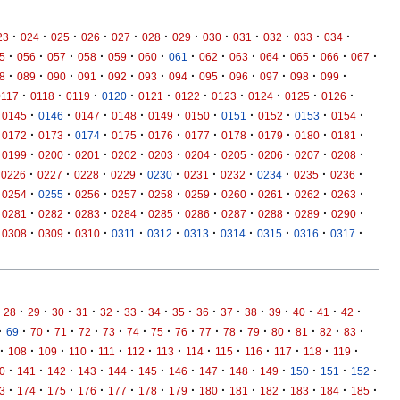
·
·
·
·
·
·
·
·
·
·
·
·
23
024
025
026
027
028
029
030
031
032
033
034
·
·
·
·
·
·
·
·
·
·
·
·
·
5
056
057
058
059
060
061
062
063
064
065
066
067
·
·
·
·
·
·
·
·
·
·
·
·
8
089
090
091
092
093
094
095
096
097
098
099
·
·
·
·
·
·
·
·
·
·
0117
0118
0119
0120
0121
0122
0123
0124
0125
0126
·
·
·
·
·
·
·
·
·
·
0145
0146
0147
0148
0149
0150
0151
0152
0153
0154
·
·
·
·
·
·
·
·
·
·
0172
0173
0174
0175
0176
0177
0178
0179
0180
0181
·
·
·
·
·
·
·
·
·
·
0199
0200
0201
0202
0203
0204
0205
0206
0207
0208
·
·
·
·
·
·
·
·
·
·
0226
0227
0228
0229
0230
0231
0232
0234
0235
0236
·
·
·
·
·
·
·
·
·
·
0254
0255
0256
0257
0258
0259
0260
0261
0262
0263
·
·
·
·
·
·
·
·
·
·
0281
0282
0283
0284
0285
0286
0287
0288
0289
0290
·
·
·
·
·
·
·
·
·
·
0308
0309
0310
0311
0312
0313
0314
0315
0316
0317
·
·
·
·
·
·
·
·
·
·
·
·
·
·
·
28
29
30
31
32
33
34
35
36
37
38
39
40
41
42
·
·
·
·
·
·
·
·
·
·
·
·
·
·
·
·
69
70
71
72
73
74
75
76
77
78
79
80
81
82
83
·
·
·
·
·
·
·
·
·
·
·
·
·
108
109
110
111
112
113
114
115
116
117
118
119
·
·
·
·
·
·
·
·
·
·
·
·
·
0
141
142
143
144
145
146
147
148
149
150
151
152
·
·
·
·
·
·
·
·
·
·
·
·
·
3
174
175
176
177
178
179
180
181
182
183
184
185