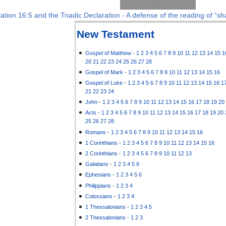
ation 16:5 and the Triadic Declaration - A defense of the reading of “sha
New Testament
Gospel of Matthew
-
1
2
3
4
5
6
7
8
9
10
11
12
13
14
15
1
20
21
22
23
24
25
26
27
28
Gospel of Mark
-
1
2
3
4
5
6
7
8
9
10
11
12
13
14
15
16
Gospel of Luke
-
1
2
3
4
5
6
7
8
9
10
11
12
13
14
15
16
1
21
22
23
24
John
-
1
2
3
4
5
6
7
8
9
10
11
12
13
14
15
16
17
18
19
20
Acts
-
1
2
3
4
5
6
7
8
9
10
11
12
13
14
15
16
17
18
19
20
25
26
27
28
Romans
-
1
2
3
4
5
6
7
8
9
10
11
12
13
14
15
16
1 Corinthians
-
1
2
3
4
5
6
7
8
9
10
11
12
13
14
15
16
2 Corinthians
-
1
2
3
4
5
6
7
8
9
10
11
12
13
Galatians
-
1
2
3
4
5
6
Ephesians
-
1
2
3
4
5
6
Philippians
-
1
2
3
4
Colossians
-
1
2
3
4
1 Thessalonians
-
1
2
3
4
5
2 Thessalonians
-
1
2
3