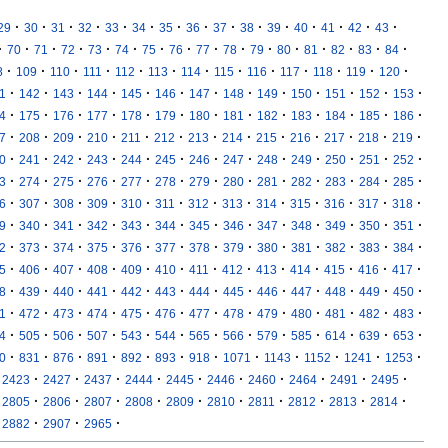
·
·
·
·
·
·
·
·
·
·
·
·
·
·
·
29
30
31
32
33
34
35
36
37
38
39
40
41
42
43
·
·
·
·
·
·
·
·
·
·
·
·
·
·
·
·
70
71
72
73
74
75
76
77
78
79
80
81
82
83
84
·
·
·
·
·
·
·
·
·
·
·
·
·
8
109
110
111
112
113
114
115
116
117
118
119
120
·
·
·
·
·
·
·
·
·
·
·
·
·
1
142
143
144
145
146
147
148
149
150
151
152
153
·
·
·
·
·
·
·
·
·
·
·
·
·
4
175
176
177
178
179
180
181
182
183
184
185
186
·
·
·
·
·
·
·
·
·
·
·
·
·
7
208
209
210
211
212
213
214
215
216
217
218
219
·
·
·
·
·
·
·
·
·
·
·
·
·
0
241
242
243
244
245
246
247
248
249
250
251
252
·
·
·
·
·
·
·
·
·
·
·
·
·
3
274
275
276
277
278
279
280
281
282
283
284
285
·
·
·
·
·
·
·
·
·
·
·
·
·
6
307
308
309
310
311
312
313
314
315
316
317
318
·
·
·
·
·
·
·
·
·
·
·
·
·
9
340
341
342
343
344
345
346
347
348
349
350
351
·
·
·
·
·
·
·
·
·
·
·
·
·
2
373
374
375
376
377
378
379
380
381
382
383
384
·
·
·
·
·
·
·
·
·
·
·
·
·
5
406
407
408
409
410
411
412
413
414
415
416
417
·
·
·
·
·
·
·
·
·
·
·
·
·
8
439
440
441
442
443
444
445
446
447
448
449
450
·
·
·
·
·
·
·
·
·
·
·
·
·
1
472
473
474
475
476
477
478
479
480
481
482
483
·
·
·
·
·
·
·
·
·
·
·
·
·
4
505
506
507
543
544
565
566
579
585
614
639
653
·
·
·
·
·
·
·
·
·
·
·
·
0
831
876
891
892
893
918
1071
1143
1152
1241
1253
·
·
·
·
·
·
·
·
·
·
2423
2427
2437
2444
2445
2446
2460
2464
2491
2495
·
·
·
·
·
·
·
·
·
·
2805
2806
2807
2808
2809
2810
2811
2812
2813
2814
·
·
·
2882
2907
2965