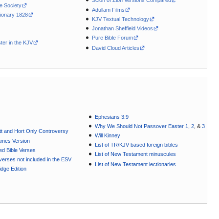
Scion of Zion Versions Compared
le Society
Adullam Films
ionary 1828
KJV Textual Technology
Jonathan Sheffield Videos
Pure Bible Forum
ter in the KJV
David Cloud Articles
Ephesians 3:9
Why We Should Not Passover Easter 1
,
2
, &
3
t and Hort Only Controversy
Will Kinney
ames Version
List of TR/KJV based foreign bibles
ted Bible Verses
List of New Testament minuscules
e verses not included in the ESV
List of New Testament lectionaries
dge Edition