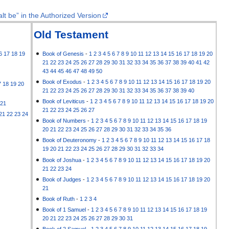
lt be” in the Authorized Version
Old Testament
6
17
18
19
Book of Genesis
-
1
2
3
4
5
6
7
8
9
10
11
12
13
14
15
16
17
18
19
20
21
22
23
24
25
26
27
28
29
30
31
32
33
34
35
36
37
38
39
40
41
42
43
44
45
46
47
48
49
50
Book of Exodus
-
1
2
3
4
5
6
7
8
9
10
11
12
13
14
15
16
17
18
19
20
7
18
19
20
21
22
23
24
25
26
27
28
29
30
31
32
33
34
35
36
37
38
39
40
Book of Leviticus
-
1
2
3
4
5
6
7
8
9
10
11
12
13
14
15
16
17
18
19
20
21
21
22
23
24
25
26
27
21
22
23
24
Book of Numbers
-
1
2
3
4
5
6
7
8
9
10
11
12
13
14
15
16
17
18
19
20
21
22
23
24
25
26
27
28
29
30
31
32
33
34
35
36
Book of Deuteronomy
-
1
2
3
4
5
6
7
8
9
10
11
12
13
14
15
16
17
18
19
20
21
22
23
24
25
26
27
28
29
30
31
32
33
34
Book of Joshua
-
1
2
3
4
5
6
7
8
9
10
11
12
13
14
15
16
17
18
19
20
21
22
23
24
Book of Judges
-
1
2
3
4
5
6
7
8
9
10
11
12
13
14
15
16
17
18
19
20
21
Book of Ruth
-
1
2
3
4
Book of 1 Samuel
-
1
2
3
4
5
6
7
8
9
10
11
12
13
14
15
16
17
18
19
20
21
22
23
24
25
26
27
28
29
30
31