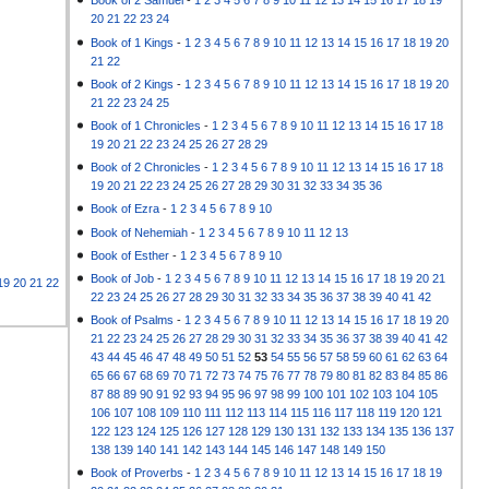
Book of 2 Samuel
-
1
2
3
4
5
6
7
8
9
10
11
12
13
14
15
16
17
18
19
20
21
22
23
24
Book of 1 Kings
-
1
2
3
4
5
6
7
8
9
10
11
12
13
14
15
16
17
18
19
20
21
22
Book of 2 Kings
-
1
2
3
4
5
6
7
8
9
10
11
12
13
14
15
16
17
18
19
20
21
22
23
24
25
Book of 1 Chronicles
-
1
2
3
4
5
6
7
8
9
10
11
12
13
14
15
16
17
18
19
20
21
22
23
24
25
26
27
28
29
Book of 2 Chronicles
-
1
2
3
4
5
6
7
8
9
10
11
12
13
14
15
16
17
18
19
20
21
22
23
24
25
26
27
28
29
30
31
32
33
34
35
36
Book of Ezra
-
1
2
3
4
5
6
7
8
9
10
Book of Nehemiah
-
1
2
3
4
5
6
7
8
9
10
11
12
13
Book of Esther
-
1
2
3
4
5
6
7
8
9
10
Book of Job
-
1
2
3
4
5
6
7
8
9
10
11
12
13
14
15
16
17
18
19
20
21
19
20
21
22
22
23
24
25
26
27
28
29
30
31
32
33
34
35
36
37
38
39
40
41
42
Book of Psalms
-
1
2
3
4
5
6
7
8
9
10
11
12
13
14
15
16
17
18
19
20
21
22
23
24
25
26
27
28
29
30
31
32
33
34
35
36
37
38
39
40
41
42
43
44
45
46
47
48
49
50
51
52
53
54
55
56
57
58
59
60
61
62
63
64
65
66
67
68
69
70
71
72
73
74
75
76
77
78
79
80
81
82
83
84
85
86
87
88
89
90
91
92
93
94
95
96
97
98
99
100
101
102
103
104
105
106
107
108
109
110
111
112
113
114
115
116
117
118
119
120
121
122
123
124
125
126
127
128
129
130
131
132
133
134
135
136
137
138
139
140
141
142
143
144
145
146
147
148
149
150
Book of Proverbs
-
1
2
3
4
5
6
7
8
9
10
11
12
13
14
15
16
17
18
19