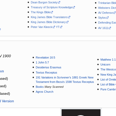
Dean Burgon Society
Trinitarian Bib
Treasury of Scripture Knowledge
Websters Dict
The Kings Bible
AV Defense
King James Bible Translators
Stylos
King James Bible Dictionary
Defending Eas
Peter Van Kleeck
YT
AV 1611
V 1900
Revelation 16:5
Matthew 1:1
1 John 5:7
Unicorn
Desiderius Erasmus
The Westcot
tus
Textus Receptus
New King J
191 Variations in Scrivener’s 1881 Greek New
sed)
List of Omit
Testament from Beza's 1598 Textus Receptus
List of Bibl
sed)
Books
Many Scanned
Pure Cambri
Agros Church
Based)
d Version