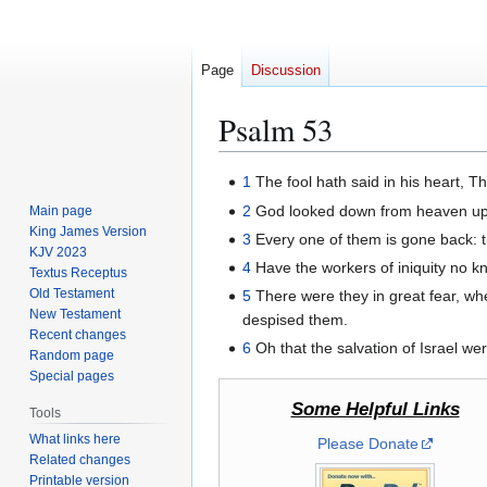
Page
Discussion
Psalm 53
Jump
Jump
1
The fool hath said in his heart, T
to
to
2
God looked down from heaven upon 
Main page
navigation
search
King James Version
3
Every one of them is gone back: th
KJV 2023
4
Have the workers of iniquity no 
Textus Receptus
Old Testament
5
There were they in great fear, wh
New Testament
despised them.
Recent changes
6
Oh that the salvation of Israel we
Random page
Special pages
Some Helpful Links
Tools
What links here
Please Donate
Related changes
Printable version