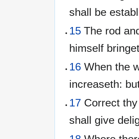
shall be establ
15
The rod and 
himself bringe
16
When the wi
increaseth: but
17
Correct thy 
shall give deli
18
Where there 