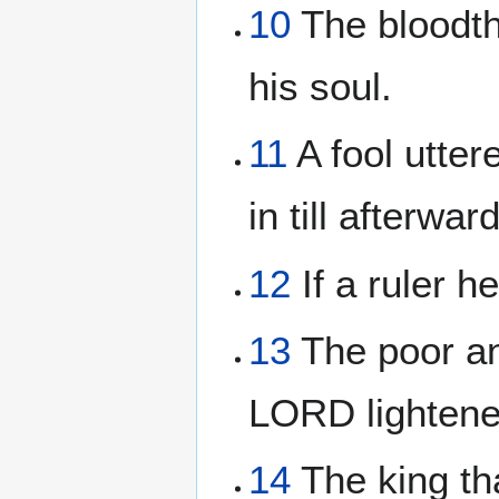
10
The bloodthi
his soul.
11
A fool utter
in till afterwar
12
If a ruler h
13
The poor an
LORD lightenet
14
The king tha