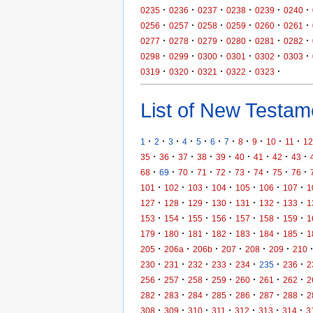
·
·
·
·
·
·
0235
0236
0237
0238
0239
0240
·
·
·
·
·
·
0256
0257
0258
0259
0260
0261
·
·
·
·
·
·
0277
0278
0279
0280
0281
0282
·
·
·
·
·
·
0298
0299
0300
0301
0302
0303
·
·
·
·
·
0319
0320
0321
0322
0323
List of New Testame
·
·
·
·
·
·
·
·
·
·
·
1
2
3
4
5
6
7
8
9
10
11
12
·
·
·
·
·
·
·
·
·
35
36
37
38
39
40
41
42
43
·
·
·
·
·
·
·
·
·
68
69
70
71
72
73
74
75
76
·
·
·
·
·
·
·
101
102
103
104
105
106
107
1
·
·
·
·
·
·
·
127
128
129
130
131
132
133
1
·
·
·
·
·
·
·
153
154
155
156
157
158
159
1
·
·
·
·
·
·
·
179
180
181
182
183
184
185
1
·
·
·
·
·
·
205
206a
206b
207
208
209
210
·
·
·
·
·
·
·
230
231
232
233
234
235
236
2
·
·
·
·
·
·
·
256
257
258
259
260
261
262
2
·
·
·
·
·
·
·
282
283
284
285
286
287
288
2
·
·
·
·
·
·
·
308
309
310
311
312
313
314
3