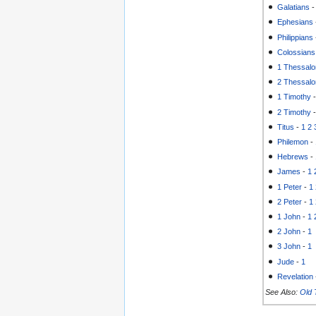
Galatians
Ephesians
Philippians
Colossians
1 Thessalo
2 Thessalo
1 Timothy
2 Timothy
Titus
-
1
2
Philemon
-
Hebrews
-
James
-
1
1 Peter
-
1
2 Peter
-
1
1 John
-
1
2 John
-
1
3 John
-
1
Jude
-
1
Revelation
See Also:
Old 