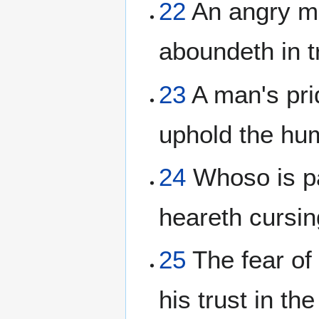
22
An angry man
aboundeth in t
23
A man's prid
uphold the humb
24
Whoso is par
heareth cursin
25
The fear of
his trust in t