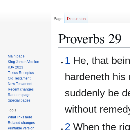
Page
Discussion
Proverbs 29
Jump
Jump
Main page
1
He, that bei
to
to
King James Version
KJV 2023
navigation
search
Textus Receptus
hardeneth his 
Old Testament
New Testament
suddenly be de
Recent changes
Random page
Special pages
without remed
Tools
What links here
Related changes
2
When the rig
Printable version