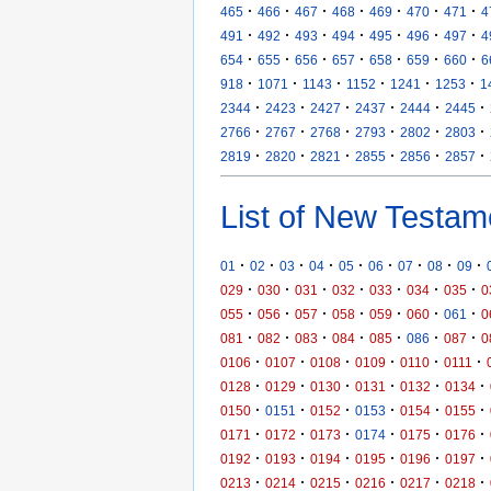
·
·
·
·
·
·
·
465
466
467
468
469
470
471
4
·
·
·
·
·
·
·
491
492
493
494
495
496
497
4
·
·
·
·
·
·
·
654
655
656
657
658
659
660
6
·
·
·
·
·
·
918
1071
1143
1152
1241
1253
1
·
·
·
·
·
·
2344
2423
2427
2437
2444
2445
·
·
·
·
·
·
2766
2767
2768
2793
2802
2803
·
·
·
·
·
·
2819
2820
2821
2855
2856
2857
List of New Testam
·
·
·
·
·
·
·
·
·
01
02
03
04
05
06
07
08
09
·
·
·
·
·
·
·
029
030
031
032
033
034
035
0
·
·
·
·
·
·
·
055
056
057
058
059
060
061
0
·
·
·
·
·
·
·
081
082
083
084
085
086
087
0
·
·
·
·
·
·
0106
0107
0108
0109
0110
0111
·
·
·
·
·
·
0128
0129
0130
0131
0132
0134
·
·
·
·
·
·
0150
0151
0152
0153
0154
0155
·
·
·
·
·
·
0171
0172
0173
0174
0175
0176
·
·
·
·
·
·
0192
0193
0194
0195
0196
0197
·
·
·
·
·
·
0213
0214
0215
0216
0217
0218