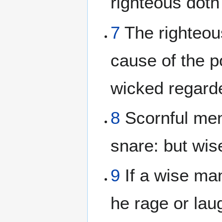
righteous doth
7
The righteou
cause of the p
wicked regarde
8
Scornful men 
snare: but wi
9
If a wise ma
he rage or laug