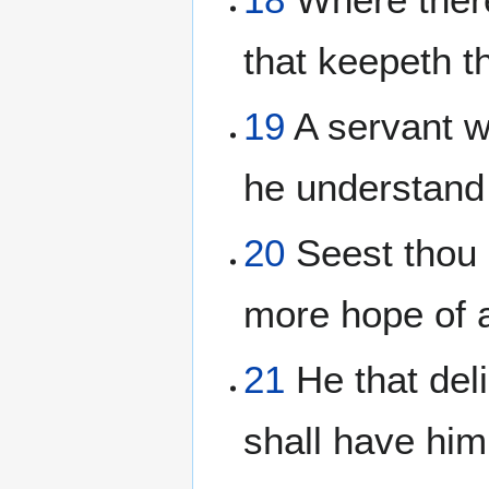
that keepeth t
19
A servant wi
he understand 
20
Seest thou a
more hope of a
21
He that deli
shall have him