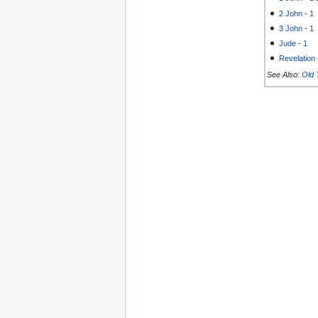
2 John
-
1
3 John
-
1
Jude
-
1
Revelation
See Also:
Old 