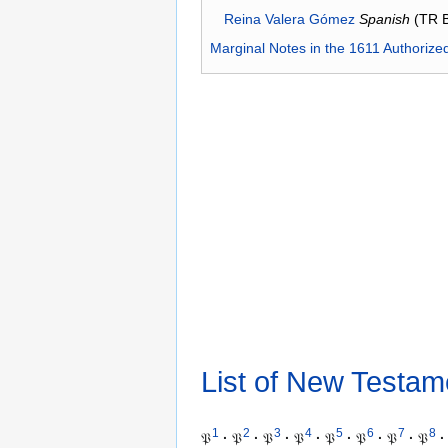
Reina Valera Gómez
Spanish
(TR 
Marginal Notes in the 1611 Authorize
List of New Testam
1
2
3
4
5
6
7
8
𝔓
·
𝔓
·
𝔓
·
𝔓
·
𝔓
·
𝔓
·
𝔓
·
𝔓
·