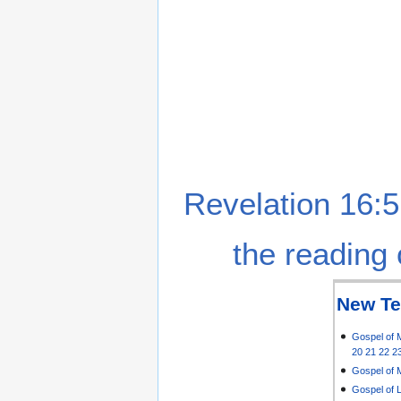
Revelation 16:5
the reading 
New Te
Gospel of 
20
21
22
2
Gospel of 
Gospel of 