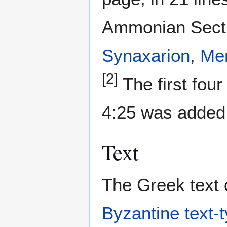
Ammonian Sectio
Synaxarion
,
Me
[2]
The first four
4:25 was added 
Text
The Greek text o
Byzantine text-