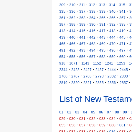
·
·
·
·
·
·
·
309
310
311
312
313
314
315
3
·
·
·
·
·
·
·
335
336
337
338
339
340
341
3
·
·
·
·
·
·
·
361
362
363
364
365
366
367
3
·
·
·
·
·
·
·
387
388
389
390
391
392
393
3
·
·
·
·
·
·
·
413
414
415
416
417
418
419
4
·
·
·
·
·
·
·
439
440
441
442
443
444
445
4
·
·
·
·
·
·
·
465
466
467
468
469
470
471
4
·
·
·
·
·
·
·
491
492
493
494
495
496
497
4
·
·
·
·
·
·
·
654
655
656
657
658
659
660
6
·
·
·
·
·
·
918
1071
1143
1152
1241
1253
1
·
·
·
·
·
·
2344
2423
2427
2437
2444
2445
·
·
·
·
·
·
2766
2767
2768
2793
2802
2803
·
·
·
·
·
·
2819
2820
2821
2855
2856
2857
List of New Testam
·
·
·
·
·
·
·
·
·
01
02
03
04
05
06
07
08
09
·
·
·
·
·
·
·
029
030
031
032
033
034
035
0
·
·
·
·
·
·
·
055
056
057
058
059
060
061
0
·
·
·
·
·
·
·
081
082
083
084
085
086
087
0