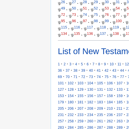
26
27
28
29
30
31
3
𝔓
·
𝔓
·
𝔓
·
𝔓
·
𝔓
·
𝔓
·
𝔓
49
50
51
52
53
54
5
𝔓
·
𝔓
·
𝔓
·
𝔓
·
𝔓
·
𝔓
·
𝔓
72
73
74
75
76
77
7
𝔓
·
𝔓
·
𝔓
·
𝔓
·
𝔓
·
𝔓
·
𝔓
95
96
97
98
99
100
𝔓
·
𝔓
·
𝔓
·
𝔓
·
𝔓
·
𝔓
·
𝔓
115
116
117
118
119
1
𝔓
·
𝔓
·
𝔓
·
𝔓
·
𝔓
·
𝔓
134
135
136
137
138
1
𝔓
·
𝔓
·
𝔓
·
𝔓
·
𝔓
·
𝔓
List of New Testam
·
·
·
·
·
·
·
·
·
·
·
1
2
3
4
5
6
7
8
9
10
11
12
·
·
·
·
·
·
·
·
·
36
37
38
39
40
41
42
43
44
·
·
·
·
·
·
·
·
·
69
70
71
72
73
74
75
76
77
·
·
·
·
·
·
·
101
102
103
104
105
106
107
1
·
·
·
·
·
·
·
127
128
129
130
131
132
133
1
·
·
·
·
·
·
·
153
154
155
156
157
158
159
1
·
·
·
·
·
·
·
179
180
181
182
183
184
185
1
·
·
·
·
·
·
·
205
206
207
208
209
210
211
2
·
·
·
·
·
·
·
231
232
233
234
235
236
237
2
·
·
·
·
·
·
·
257
258
259
260
261
262
263
2
·
·
·
·
·
·
·
283
284
285
286
287
288
289
2