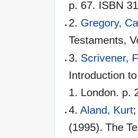
p. 67. ISBN 3
2.
Gregory, C
Testaments, Vo
3.
Scrivener, 
Introduction t
1. London. p. 
4.
Aland, Kurt
;
(1995). The Te