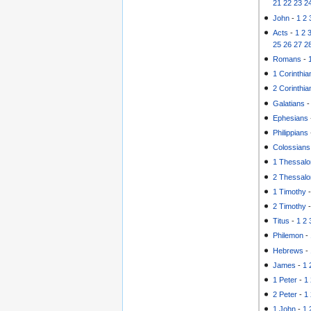
21
22
23
2
John
-
1
2
Acts
-
1
2
25
26
27
2
Romans
-
1 Corinthia
2 Corinthia
Galatians
Ephesians
Philippians
Colossians
1 Thessalo
2 Thessalo
1 Timothy
2 Timothy
Titus
-
1
2
Philemon
-
Hebrews
-
James
-
1
1 Peter
-
1
2 Peter
-
1
1 John
-
1