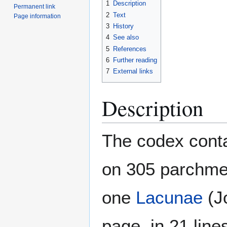
1
Description
Permanent link
2
Text
Page information
3
History
4
See also
5
References
6
Further reading
7
External links
Description
The codex conta
on 305 parchmen
one
Lacunae
(Jo
page, in 21 line