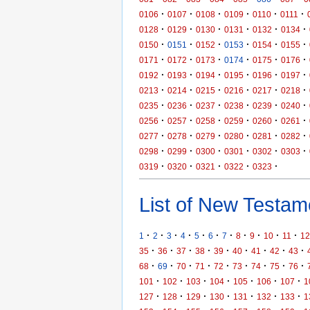
·
·
·
·
·
·
0106
0107
0108
0109
0110
0111
·
·
·
·
·
·
0128
0129
0130
0131
0132
0134
·
·
·
·
·
·
0150
0151
0152
0153
0154
0155
·
·
·
·
·
·
0171
0172
0173
0174
0175
0176
·
·
·
·
·
·
0192
0193
0194
0195
0196
0197
·
·
·
·
·
·
0213
0214
0215
0216
0217
0218
·
·
·
·
·
·
0235
0236
0237
0238
0239
0240
·
·
·
·
·
·
0256
0257
0258
0259
0260
0261
·
·
·
·
·
·
0277
0278
0279
0280
0281
0282
·
·
·
·
·
·
0298
0299
0300
0301
0302
0303
·
·
·
·
·
0319
0320
0321
0322
0323
List of New Testame
·
·
·
·
·
·
·
·
·
·
·
1
2
3
4
5
6
7
8
9
10
11
12
·
·
·
·
·
·
·
·
·
35
36
37
38
39
40
41
42
43
·
·
·
·
·
·
·
·
·
68
69
70
71
72
73
74
75
76
·
·
·
·
·
·
·
101
102
103
104
105
106
107
1
·
·
·
·
·
·
·
127
128
129
130
131
132
133
1