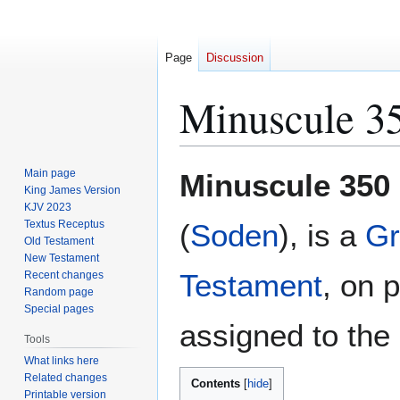
Page
Discussion
Minuscule 3
Jump
Jump
Main page
Minuscule 350
to
to
King James Version
KJV 2023
navigation
search
Textus Receptus
(
Soden
), is a
Gr
Old Testament
New Testament
Testament
, on 
Recent changes
Random page
Special pages
assigned to the 
Tools
What links here
Related changes
Contents
Printable version