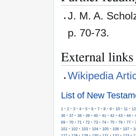
J. M. A. Schol
p. 70-73.
External links
Wikipedia Arti
List of New Testam
·
·
·
·
·
·
·
·
·
·
·
1
2
3
4
5
6
7
8
9
10
11
12
·
·
·
·
·
·
·
·
·
36
37
38
39
40
41
42
43
44
·
·
·
·
·
·
·
·
·
69
70
71
72
73
74
75
76
77
·
·
·
·
·
·
·
101
102
103
104
105
106
107
1
·
·
·
·
·
·
·
127
128
129
130
131
132
133
1