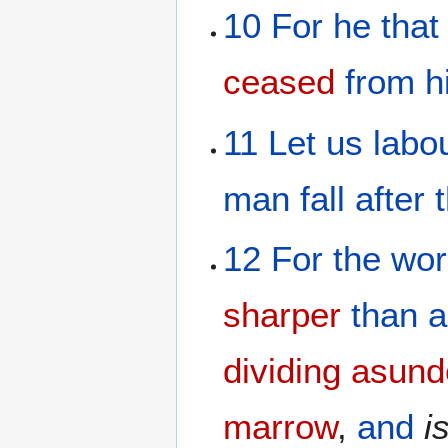
10
For
he that
ceased
from
h
11
Let us labo
man
fall
after
12
For
the
wor
sharper
than
a
dividing asund
marrow
,
and
i