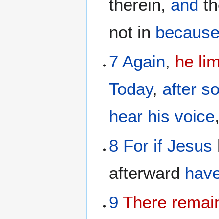
therein,
and
th
not in
becaus
7
Again
,
he lim
Today
,
after
so
hear
his
voice
8
For
if
Jesus
afterward
hav
9
There remai