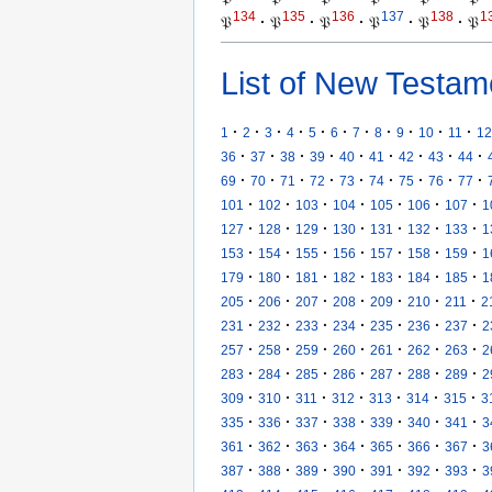
134
135
136
137
138
1
𝔓
·
𝔓
·
𝔓
·
𝔓
·
𝔓
·
𝔓
List of New Testam
·
·
·
·
·
·
·
·
·
·
·
1
2
3
4
5
6
7
8
9
10
11
12
·
·
·
·
·
·
·
·
·
36
37
38
39
40
41
42
43
44
·
·
·
·
·
·
·
·
·
69
70
71
72
73
74
75
76
77
·
·
·
·
·
·
·
101
102
103
104
105
106
107
1
·
·
·
·
·
·
·
127
128
129
130
131
132
133
1
·
·
·
·
·
·
·
153
154
155
156
157
158
159
1
·
·
·
·
·
·
·
179
180
181
182
183
184
185
1
·
·
·
·
·
·
·
205
206
207
208
209
210
211
2
·
·
·
·
·
·
·
231
232
233
234
235
236
237
2
·
·
·
·
·
·
·
257
258
259
260
261
262
263
2
·
·
·
·
·
·
·
283
284
285
286
287
288
289
2
·
·
·
·
·
·
·
309
310
311
312
313
314
315
3
·
·
·
·
·
·
·
335
336
337
338
339
340
341
3
·
·
·
·
·
·
·
361
362
363
364
365
366
367
3
·
·
·
·
·
·
·
387
388
389
390
391
392
393
3