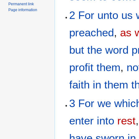
Permanent link
Page information
2
For
unto us
preached
,
as 
but
the
word
p
profit
them
,
no
faith
in them t
3
For
we which
enter
into
rest
have sworn
in