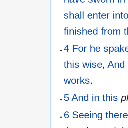
shall enter
int
finished
from
4
For
he spak
this wise
,
And
works
.
5
And
in
this
p
6
Seeing
there