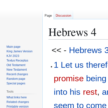
Page
Discussion
Hebrews 4
Jump
Jump
Main page
<< -
Hebrews 
to
to
King James Version
KJV 2023
navigation
search
Textus Receptus
1
Let us there
Old Testament
New Testament
Recent changes
promise
being 
Random page
Special pages
into
his
rest
,
a
Tools
What links here
Related changes
seem
to come 
Printable version