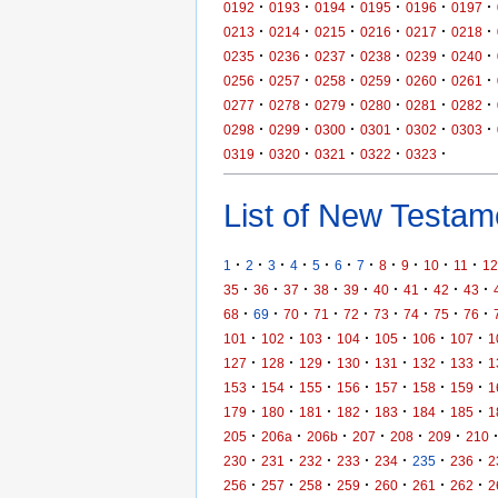
·
·
·
·
·
·
0192
0193
0194
0195
0196
0197
·
·
·
·
·
·
0213
0214
0215
0216
0217
0218
·
·
·
·
·
·
0235
0236
0237
0238
0239
0240
·
·
·
·
·
·
0256
0257
0258
0259
0260
0261
·
·
·
·
·
·
0277
0278
0279
0280
0281
0282
·
·
·
·
·
·
0298
0299
0300
0301
0302
0303
·
·
·
·
·
0319
0320
0321
0322
0323
List of New Testame
·
·
·
·
·
·
·
·
·
·
·
1
2
3
4
5
6
7
8
9
10
11
12
·
·
·
·
·
·
·
·
·
35
36
37
38
39
40
41
42
43
·
·
·
·
·
·
·
·
·
68
69
70
71
72
73
74
75
76
·
·
·
·
·
·
·
101
102
103
104
105
106
107
1
·
·
·
·
·
·
·
127
128
129
130
131
132
133
1
·
·
·
·
·
·
·
153
154
155
156
157
158
159
1
·
·
·
·
·
·
·
179
180
181
182
183
184
185
1
·
·
·
·
·
·
205
206a
206b
207
208
209
210
·
·
·
·
·
·
·
230
231
232
233
234
235
236
2
·
·
·
·
·
·
·
256
257
258
259
260
261
262
2