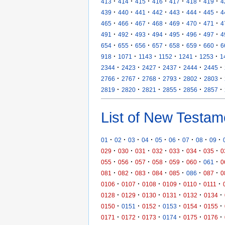
·
·
·
·
·
·
·
413
414
415
416
417
418
419
4
·
·
·
·
·
·
·
439
440
441
442
443
444
445
4
·
·
·
·
·
·
·
465
466
467
468
469
470
471
4
·
·
·
·
·
·
·
491
492
493
494
495
496
497
4
·
·
·
·
·
·
·
654
655
656
657
658
659
660
6
·
·
·
·
·
·
918
1071
1143
1152
1241
1253
1
·
·
·
·
·
·
2344
2423
2427
2437
2444
2445
·
·
·
·
·
·
2766
2767
2768
2793
2802
2803
·
·
·
·
·
·
2819
2820
2821
2855
2856
2857
List of New Testam
·
·
·
·
·
·
·
·
·
01
02
03
04
05
06
07
08
09
·
·
·
·
·
·
·
029
030
031
032
033
034
035
0
·
·
·
·
·
·
·
055
056
057
058
059
060
061
0
·
·
·
·
·
·
·
081
082
083
084
085
086
087
0
·
·
·
·
·
·
0106
0107
0108
0109
0110
0111
·
·
·
·
·
·
0128
0129
0130
0131
0132
0134
·
·
·
·
·
·
0150
0151
0152
0153
0154
0155
·
·
·
·
·
·
0171
0172
0173
0174
0175
0176