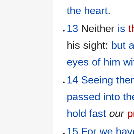
the heart
.
13
Neither
is
t
his sight:
but
a
eyes
of him
wi
14
Seeing the
passed into
th
hold fast
our
p
15
For
we hav