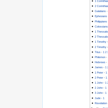
1 Corinthia
2 Corinthia
Galatians
Ephesians
Philippians
Colossians
1 Thessalo
2 Thessalo
1 Timothy
2 Timothy
Titus
-
1
2
Philemon
-
Hebrews
-
James
-
1
1 Peter
-
1
2 Peter
-
1
1 John
-
1
2 John
-
1
3 John
-
1
Jude
-
1
Revelation