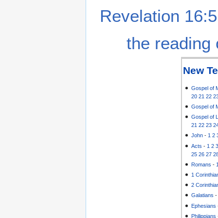
Revelation 16:5
the reading 
New Te
Gospel of 
20
21
22
2
Gospel of 
Gospel of 
21
22
23
2
John
-
1
2
Acts
-
1
2
25
26
27
2
Romans
-
1 Corinthia
2 Corinthia
Galatians
Ephesians
Philippians