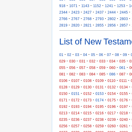
·
·
·
·
·
·
918
1071
1143
1152
1241
1253
1
·
·
·
·
·
·
2344
2423
2427
2437
2444
2445
·
·
·
·
·
·
2766
2767
2768
2793
2802
2803
·
·
·
·
·
·
2819
2820
2821
2855
2856
2857
List of New Testam
·
·
·
·
·
·
·
·
·
01
02
03
04
05
06
07
08
09
·
·
·
·
·
·
·
029
030
031
032
033
034
035
0
·
·
·
·
·
·
·
055
056
057
058
059
060
061
0
·
·
·
·
·
·
·
081
082
083
084
085
086
087
0
·
·
·
·
·
·
0106
0107
0108
0109
0110
0111
·
·
·
·
·
·
0128
0129
0130
0131
0132
0134
·
·
·
·
·
·
0150
0151
0152
0153
0154
0155
·
·
·
·
·
·
0171
0172
0173
0174
0175
0176
·
·
·
·
·
·
0192
0193
0194
0195
0196
0197
·
·
·
·
·
·
0213
0214
0215
0216
0217
0218
·
·
·
·
·
·
0235
0236
0237
0238
0239
0240
·
·
·
·
·
·
0256
0257
0258
0259
0260
0261