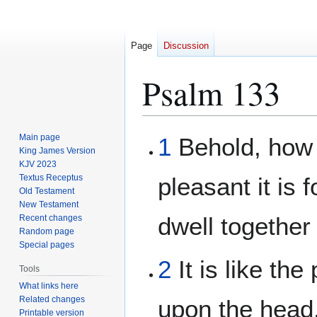
Page
Discussion
Psalm 133
Jump
Jump
Main page
1
Behold, how
to
to
King James Version
KJV 2023
navigation
search
Textus Receptus
pleasant it is 
Old Testament
New Testament
dwell together 
Recent changes
Random page
Special pages
2
It is like th
Tools
What links here
Related changes
upon the head
Printable version