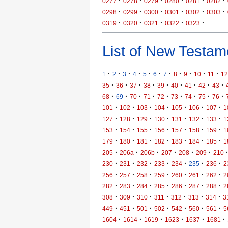
·
·
·
·
·
·
0277
0278
0279
0280
0281
0282
·
·
·
·
·
·
0298
0299
0300
0301
0302
0303
·
·
·
·
·
0319
0320
0321
0322
0323
List of New Testame
·
·
·
·
·
·
·
·
·
·
·
1
2
3
4
5
6
7
8
9
10
11
12
·
·
·
·
·
·
·
·
·
35
36
37
38
39
40
41
42
43
·
·
·
·
·
·
·
·
·
68
69
70
71
72
73
74
75
76
·
·
·
·
·
·
·
101
102
103
104
105
106
107
1
·
·
·
·
·
·
·
127
128
129
130
131
132
133
1
·
·
·
·
·
·
·
153
154
155
156
157
158
159
1
·
·
·
·
·
·
·
179
180
181
182
183
184
185
1
·
·
·
·
·
·
205
206a
206b
207
208
209
210
·
·
·
·
·
·
·
230
231
232
233
234
235
236
2
·
·
·
·
·
·
·
256
257
258
259
260
261
262
2
·
·
·
·
·
·
·
282
283
284
285
286
287
288
2
·
·
·
·
·
·
·
308
309
310
311
312
313
314
3
·
·
·
·
·
·
·
449
451
501
502
542
560
561
5
·
·
·
·
·
·
1604
1614
1619
1623
1637
1681