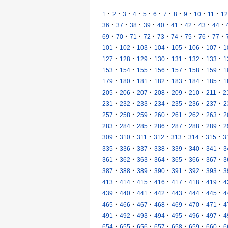
·
·
·
·
·
·
·
·
·
·
·
1
2
3
4
5
6
7
8
9
10
11
12
·
·
·
·
·
·
·
·
·
36
37
38
39
40
41
42
43
44
·
·
·
·
·
·
·
·
·
69
70
71
72
73
74
75
76
77
·
·
·
·
·
·
·
101
102
103
104
105
106
107
1
·
·
·
·
·
·
·
127
128
129
130
131
132
133
1
·
·
·
·
·
·
·
153
154
155
156
157
158
159
1
·
·
·
·
·
·
·
179
180
181
182
183
184
185
1
·
·
·
·
·
·
·
205
206
207
208
209
210
211
2
·
·
·
·
·
·
·
231
232
233
234
235
236
237
2
·
·
·
·
·
·
·
257
258
259
260
261
262
263
2
·
·
·
·
·
·
·
283
284
285
286
287
288
289
2
·
·
·
·
·
·
·
309
310
311
312
313
314
315
3
·
·
·
·
·
·
·
335
336
337
338
339
340
341
3
·
·
·
·
·
·
·
361
362
363
364
365
366
367
3
·
·
·
·
·
·
·
387
388
389
390
391
392
393
3
·
·
·
·
·
·
·
413
414
415
416
417
418
419
4
·
·
·
·
·
·
·
439
440
441
442
443
444
445
4
·
·
·
·
·
·
·
465
466
467
468
469
470
471
4
·
·
·
·
·
·
·
491
492
493
494
495
496
497
4
·
·
·
·
·
·
·
654
655
656
657
658
659
660
6