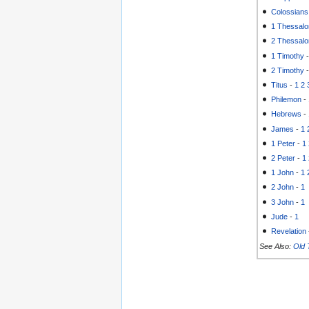
Colossians
1 Thessalo
2 Thessalo
1 Timothy
2 Timothy
Titus
-
1
2
Philemon
-
Hebrews
-
James
-
1
1 Peter
-
1
2 Peter
-
1
1 John
-
1
2 John
-
1
3 John
-
1
Jude
-
1
Revelation
See Also:
Old 