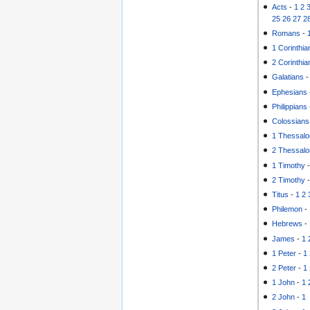
Acts
-
1
2
25
26
27
2
Romans
-
1 Corinthia
2 Corinthia
Galatians
Ephesians
Philippians
Colossians
1 Thessalo
2 Thessalo
1 Timothy
2 Timothy
Titus
-
1
2
Philemon
-
Hebrews
-
James
-
1
1 Peter
-
1
2 Peter
-
1
1 John
-
1
2 John
-
1