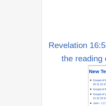
Revelation 16:5
the reading 
New Te
Gospel of 
20
21
22
2
Gospel of 
Gospel of 
21
22
23
2
John
-
1
2