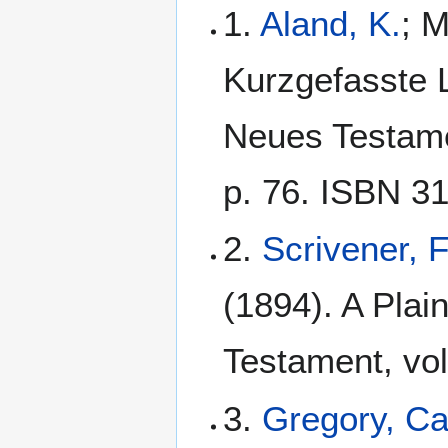
1.
Aland, K.
; M
Kurzgefasste L
Neues Testamen
p. 76. ISBN 3
2.
Scrivener, 
(1894). A Plain
Testament, vol
3.
Gregory, C