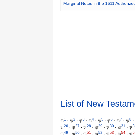
Marginal Notes in the 1611 Authorize
List of New Testam
1
2
3
4
5
6
7
8
𝔓
·
𝔓
·
𝔓
·
𝔓
·
𝔓
·
𝔓
·
𝔓
·
𝔓
·
26
27
28
29
30
31
3
𝔓
·
𝔓
·
𝔓
·
𝔓
·
𝔓
·
𝔓
·
𝔓
49
50
51
52
53
54
5
𝔓
·
𝔓
·
𝔓
·
𝔓
·
𝔓
·
𝔓
·
𝔓