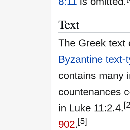
8:11
is omitted.
Text
The Greek text o
Byzantine text-
contains many im
countenances 
[2
in Luke 11:2.4.
[5]
902
.