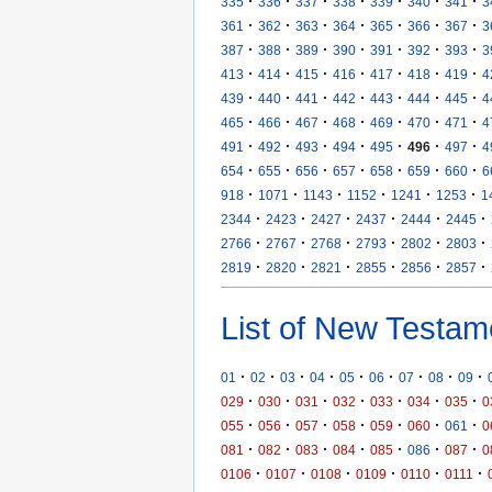
·
·
·
·
·
·
·
335
336
337
338
339
340
341
3
·
·
·
·
·
·
·
361
362
363
364
365
366
367
3
·
·
·
·
·
·
·
387
388
389
390
391
392
393
3
·
·
·
·
·
·
·
413
414
415
416
417
418
419
4
·
·
·
·
·
·
·
439
440
441
442
443
444
445
4
·
·
·
·
·
·
·
465
466
467
468
469
470
471
4
·
·
·
·
·
·
·
491
492
493
494
495
496
497
4
·
·
·
·
·
·
·
654
655
656
657
658
659
660
6
·
·
·
·
·
·
918
1071
1143
1152
1241
1253
1
·
·
·
·
·
·
2344
2423
2427
2437
2444
2445
·
·
·
·
·
·
2766
2767
2768
2793
2802
2803
·
·
·
·
·
·
2819
2820
2821
2855
2856
2857
List of New Testam
·
·
·
·
·
·
·
·
·
01
02
03
04
05
06
07
08
09
·
·
·
·
·
·
·
029
030
031
032
033
034
035
0
·
·
·
·
·
·
·
055
056
057
058
059
060
061
0
·
·
·
·
·
·
·
081
082
083
084
085
086
087
0
·
·
·
·
·
·
0106
0107
0108
0109
0110
0111