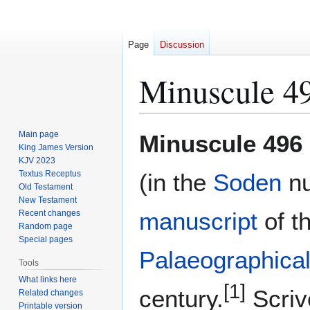
Page
Discussion
Minuscule 4
Jump
Jump
Main page
Minuscule 496
to
to
King James Version
KJV 2023
navigation
search
Textus Receptus
(in the
Soden
nu
Old Testament
New Testament
manuscript
of t
Recent changes
Random page
Special pages
Palaeographical
Tools
What links here
[1]
century.
Scriv
Related changes
Printable version