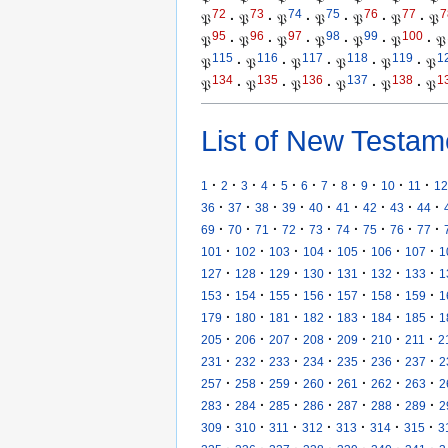
72
73
74
75
76
77
7
𝔓
·
𝔓
·
𝔓
·
𝔓
·
𝔓
·
𝔓
·
𝔓
95
96
97
98
99
100
𝔓
·
𝔓
·
𝔓
·
𝔓
·
𝔓
·
𝔓
·
𝔓
115
116
117
118
119
1
𝔓
·
𝔓
·
𝔓
·
𝔓
·
𝔓
·
𝔓
134
135
136
137
138
1
𝔓
·
𝔓
·
𝔓
·
𝔓
·
𝔓
·
𝔓
List of New Testam
·
·
·
·
·
·
·
·
·
·
·
1
2
3
4
5
6
7
8
9
10
11
12
·
·
·
·
·
·
·
·
·
36
37
38
39
40
41
42
43
44
·
·
·
·
·
·
·
·
·
69
70
71
72
73
74
75
76
77
·
·
·
·
·
·
·
101
102
103
104
105
106
107
1
·
·
·
·
·
·
·
127
128
129
130
131
132
133
1
·
·
·
·
·
·
·
153
154
155
156
157
158
159
1
·
·
·
·
·
·
·
179
180
181
182
183
184
185
1
·
·
·
·
·
·
·
205
206
207
208
209
210
211
2
·
·
·
·
·
·
·
231
232
233
234
235
236
237
2
·
·
·
·
·
·
·
257
258
259
260
261
262
263
2
·
·
·
·
·
·
·
283
284
285
286
287
288
289
2
·
·
·
·
·
·
·
309
310
311
312
313
314
315
3