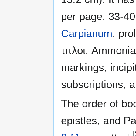
per page, 33-40 
Carpianum
, pr
τιτλοι, Ammoni
markings, incipi
subscriptions, 
The order of boo
epistles, and Pa
[