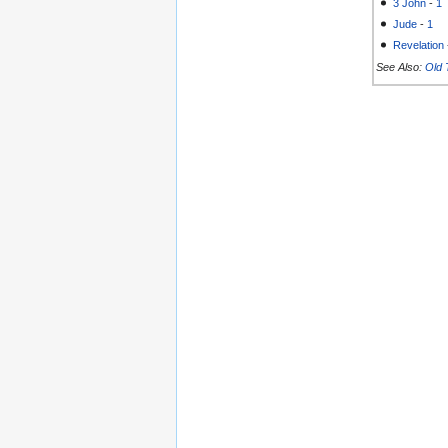
3 John
-
1
Jude
-
1
Revelation
See Also:
Old 