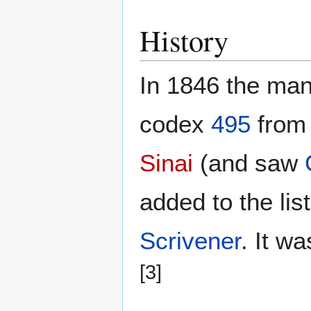
History
In 1846 the man
codex
495
from 
Sinai
(and saw
added to the li
Scrivener
. It w
[3]