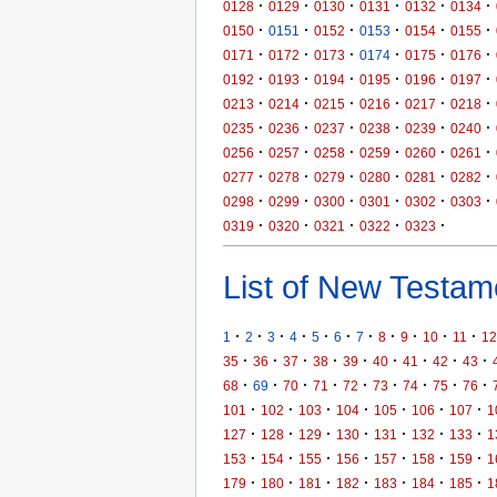
·
·
·
·
·
·
0128
0129
0130
0131
0132
0134
·
·
·
·
·
·
0150
0151
0152
0153
0154
0155
·
·
·
·
·
·
0171
0172
0173
0174
0175
0176
·
·
·
·
·
·
0192
0193
0194
0195
0196
0197
·
·
·
·
·
·
0213
0214
0215
0216
0217
0218
·
·
·
·
·
·
0235
0236
0237
0238
0239
0240
·
·
·
·
·
·
0256
0257
0258
0259
0260
0261
·
·
·
·
·
·
0277
0278
0279
0280
0281
0282
·
·
·
·
·
·
0298
0299
0300
0301
0302
0303
·
·
·
·
·
0319
0320
0321
0322
0323
List of New Testame
·
·
·
·
·
·
·
·
·
·
·
1
2
3
4
5
6
7
8
9
10
11
12
·
·
·
·
·
·
·
·
·
35
36
37
38
39
40
41
42
43
·
·
·
·
·
·
·
·
·
68
69
70
71
72
73
74
75
76
·
·
·
·
·
·
·
101
102
103
104
105
106
107
1
·
·
·
·
·
·
·
127
128
129
130
131
132
133
1
·
·
·
·
·
·
·
153
154
155
156
157
158
159
1
·
·
·
·
·
·
·
179
180
181
182
183
184
185
1