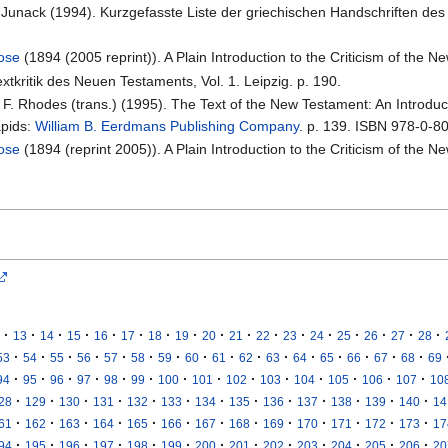
K. Junack (1994). Kurzgefasste Liste der griechischen Handschriften des
rose
(1894 (2005 reprint)). A Plain Introduction to the Criticism of the 
xtkritik des Neuen Testaments, Vol. 1. Leipzig. p. 190.
l F. Rhodes (trans.) (1995). The Text of the New Testament: An Introduct
apids:
William B. Eerdmans Publishing Company
. p. 139. ISBN 978-0-8
rose
(1894 (reprint 2005)). A Plain Introduction to the Criticism of the 
·
·
·
·
·
·
·
·
·
·
·
·
·
·
·
·
·
13
14
15
16
17
18
19
20
21
22
23
24
25
26
27
28
·
·
·
·
·
·
·
·
·
·
·
·
·
·
·
·
53
54
55
56
57
58
59
60
61
62
63
64
65
66
67
68
69
·
·
·
·
·
·
·
·
·
·
·
·
·
·
94
95
96
97
98
99
100
101
102
103
104
105
106
107
10
·
·
·
·
·
·
·
·
·
·
·
·
·
28
129
130
131
132
133
134
135
136
137
138
139
140
14
·
·
·
·
·
·
·
·
·
·
·
·
·
61
162
163
164
165
166
167
168
169
170
171
172
173
17
·
·
·
·
·
·
·
·
·
·
·
·
·
94
195
196
197
198
199
200
201
202
203
204
205
206
20