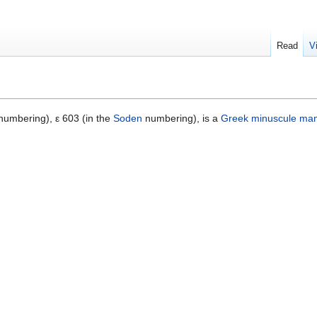
Read
V
umbering), ε 603 (in the
Soden
numbering), is a
Greek
minuscule
man