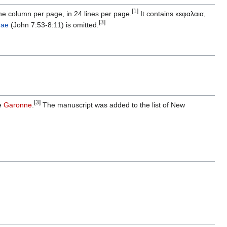
[1]
e column per page, in 24 lines per page.
It contains κεφαλαια,
[3]
rae
(John 7:53-8:11) is omitted.
[3]
he
Garonne
.
The manuscript was added to the list of New