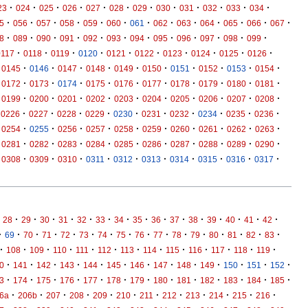
·
·
·
·
·
·
·
·
·
·
·
·
23
024
025
026
027
028
029
030
031
032
033
034
·
·
·
·
·
·
·
·
·
·
·
·
·
5
056
057
058
059
060
061
062
063
064
065
066
067
·
·
·
·
·
·
·
·
·
·
·
·
8
089
090
091
092
093
094
095
096
097
098
099
·
·
·
·
·
·
·
·
·
·
0117
0118
0119
0120
0121
0122
0123
0124
0125
0126
·
·
·
·
·
·
·
·
·
·
0145
0146
0147
0148
0149
0150
0151
0152
0153
0154
·
·
·
·
·
·
·
·
·
·
0172
0173
0174
0175
0176
0177
0178
0179
0180
0181
·
·
·
·
·
·
·
·
·
·
0199
0200
0201
0202
0203
0204
0205
0206
0207
0208
·
·
·
·
·
·
·
·
·
·
0226
0227
0228
0229
0230
0231
0232
0234
0235
0236
·
·
·
·
·
·
·
·
·
·
0254
0255
0256
0257
0258
0259
0260
0261
0262
0263
·
·
·
·
·
·
·
·
·
·
0281
0282
0283
0284
0285
0286
0287
0288
0289
0290
·
·
·
·
·
·
·
·
·
·
0308
0309
0310
0311
0312
0313
0314
0315
0316
0317
·
·
·
·
·
·
·
·
·
·
·
·
·
·
·
28
29
30
31
32
33
34
35
36
37
38
39
40
41
42
·
·
·
·
·
·
·
·
·
·
·
·
·
·
·
·
69
70
71
72
73
74
75
76
77
78
79
80
81
82
83
·
·
·
·
·
·
·
·
·
·
·
·
·
108
109
110
111
112
113
114
115
116
117
118
119
·
·
·
·
·
·
·
·
·
·
·
·
·
0
141
142
143
144
145
146
147
148
149
150
151
152
·
·
·
·
·
·
·
·
·
·
·
·
·
3
174
175
176
177
178
179
180
181
182
183
184
185
·
·
·
·
·
·
·
·
·
·
·
·
6a
206b
207
208
209
210
211
212
213
214
215
216