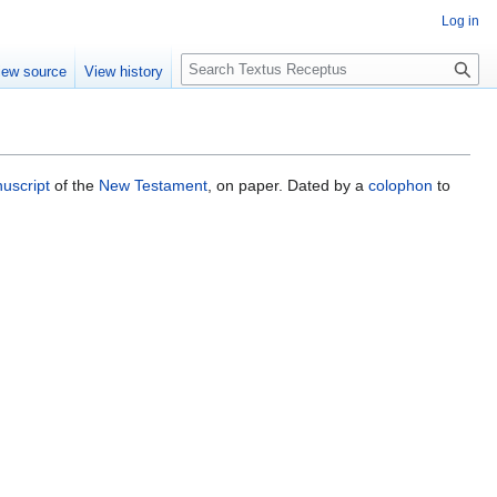
Log in
S
iew source
View history
e
a
r
c
h
uscript
of the
New Testament
, on paper. Dated by a
colophon
to