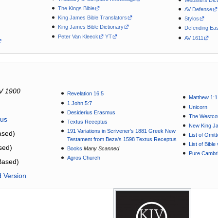
The Kings Bible
AV Defense
King James Bible Translators
Stylos
King James Bible Dictionary
Defending Eas
Peter Van Kleeck
YT
AV 1611
V 1900
Revelation 16:5
Matthew 1:1
1 John 5:7
Unicorn
Desiderius Erasmus
The Westcot
tus
Textus Receptus
New King J
191 Variations in Scrivener’s 1881 Greek New
sed)
List of Omit
Testament from Beza's 1598 Textus Receptus
List of Bibl
sed)
Books
Many Scanned
Pure Cambri
Agros Church
Based)
d Version