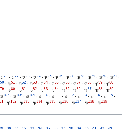
21
22
23
24
25
26
27
28
29
30
31
𝔓
·
𝔓
·
𝔓
·
𝔓
·
𝔓
·
𝔓
·
𝔓
·
𝔓
·
𝔓
·
𝔓
·
𝔓
·
50
51
52
53
54
55
56
57
58
59
60
·
𝔓
·
𝔓
·
𝔓
·
𝔓
·
𝔓
·
𝔓
·
𝔓
·
𝔓
·
𝔓
·
𝔓
·
79
80
81
82
83
84
85
86
87
88
89
·
𝔓
·
𝔓
·
𝔓
·
𝔓
·
𝔓
·
𝔓
·
𝔓
·
𝔓
·
𝔓
·
𝔓
·
107
108
109
110
111
112
113
114
115
𝔓
·
𝔓
·
𝔓
·
𝔓
·
𝔓
·
𝔓
·
𝔓
·
𝔓
·
𝔓
·
31
132
133
134
135
136
137
138
139
·
𝔓
·
𝔓
·
𝔓
·
𝔓
·
𝔓
·
𝔓
·
𝔓
·
𝔓
·
·
·
·
·
·
·
·
·
·
·
·
·
·
·
·
29
30
31
32
33
34
35
36
37
38
39
40
41
42
43