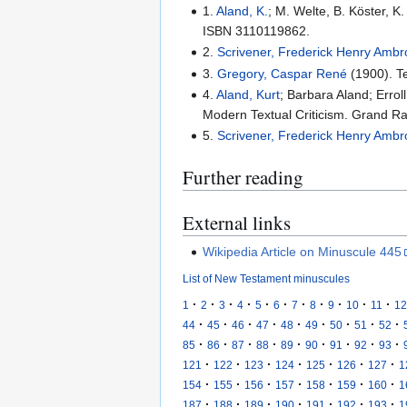
1.
Aland, K.
; M. Welte, B. Köster, 
ISBN 3110119862.
2.
Scrivener, Frederick Henry Amb
3.
Gregory, Caspar René
(1900). Te
4.
Aland, Kurt
; Barbara Aland; Errol
Modern Textual Criticism. Grand R
5.
Scrivener, Frederick Henry Amb
Further reading
External links
Wikipedia Article on Minuscule 445
List of New Testament minuscules
·
·
·
·
·
·
·
·
·
·
·
1
2
3
4
5
6
7
8
9
10
11
12
·
·
·
·
·
·
·
·
·
44
45
46
47
48
49
50
51
52
·
·
·
·
·
·
·
·
·
85
86
87
88
89
90
91
92
93
·
·
·
·
·
·
·
121
122
123
124
125
126
127
1
·
·
·
·
·
·
·
154
155
156
157
158
159
160
1
·
·
·
·
·
·
·
187
188
189
190
191
192
193
1