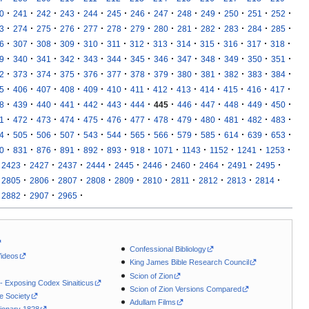
·
·
·
·
·
·
·
·
·
·
·
·
·
0
241
242
243
244
245
246
247
248
249
250
251
252
·
·
·
·
·
·
·
·
·
·
·
·
·
3
274
275
276
277
278
279
280
281
282
283
284
285
·
·
·
·
·
·
·
·
·
·
·
·
·
6
307
308
309
310
311
312
313
314
315
316
317
318
·
·
·
·
·
·
·
·
·
·
·
·
·
9
340
341
342
343
344
345
346
347
348
349
350
351
·
·
·
·
·
·
·
·
·
·
·
·
·
2
373
374
375
376
377
378
379
380
381
382
383
384
·
·
·
·
·
·
·
·
·
·
·
·
·
5
406
407
408
409
410
411
412
413
414
415
416
417
·
·
·
·
·
·
·
·
·
·
·
·
·
8
439
440
441
442
443
444
445
446
447
448
449
450
·
·
·
·
·
·
·
·
·
·
·
·
·
1
472
473
474
475
476
477
478
479
480
481
482
483
·
·
·
·
·
·
·
·
·
·
·
·
·
4
505
506
507
543
544
565
566
579
585
614
639
653
·
·
·
·
·
·
·
·
·
·
·
·
0
831
876
891
892
893
918
1071
1143
1152
1241
1253
·
·
·
·
·
·
·
·
·
·
2423
2427
2437
2444
2445
2446
2460
2464
2491
2495
·
·
·
·
·
·
·
·
·
·
2805
2806
2807
2808
2809
2810
2811
2812
2813
2814
·
·
·
2882
2907
2965
Confessional Bibliology
Videos
King James Bible Research Council
Scion of Zion
 - Exposing Codex Sinaiticus
Scion of Zion Versions Compared
le Society
Adullam Films
ionary 1828