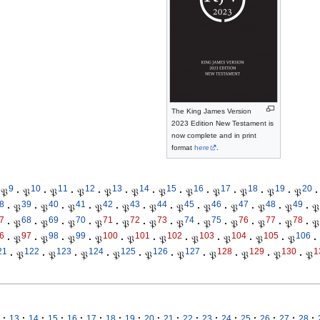
The King James Version
2023 Edition New Testament is
now complete and in print
format
here
.
9
10
11
12
13
14
15
16
17
18
19
20
𝔓
·
𝔓
·
𝔓
·
𝔓
·
𝔓
·
𝔓
·
𝔓
·
𝔓
·
𝔓
·
𝔓
·
𝔓
·
𝔓
·
8
39
40
41
42
43
44
45
46
47
48
49
·
𝔓
·
𝔓
·
𝔓
·
𝔓
·
𝔓
·
𝔓
·
𝔓
·
𝔓
·
𝔓
·
𝔓
·
𝔓
·
𝔓
7
68
69
70
71
72
73
74
75
76
77
78
·
𝔓
·
𝔓
·
𝔓
·
𝔓
·
𝔓
·
𝔓
·
𝔓
·
𝔓
·
𝔓
·
𝔓
·
𝔓
·
𝔓
6
97
98
99
100
101
102
103
104
105
106
·
𝔓
·
𝔓
·
𝔓
·
𝔓
·
𝔓
·
𝔓
·
𝔓
·
𝔓
·
𝔓
·
𝔓
·
21
122
123
124
125
126
127
128
129
130
1
·
𝔓
·
𝔓
·
𝔓
·
𝔓
·
𝔓
·
𝔓
·
𝔓
·
𝔓
·
𝔓
·
𝔓
·
·
·
·
·
·
·
·
·
·
·
·
·
·
·
·
·
13
14
15
16
17
18
19
20
21
22
23
24
25
26
27
28