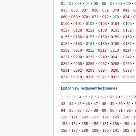
·
·
·
·
·
·
·
·
·
01
02
03
04
05
06
07
08
09
·
·
·
·
·
·
·
035
036
037
038
039
040
041
0
·
·
·
·
·
·
·
068
069
070
071
072
073
074
0
·
·
·
·
·
·
0100
0101
0102
0103
0104
0105
·
·
·
·
·
·
0127
0128
0129
0130
0131
0132
·
·
·
·
·
·
0155
0156
0157
0158
0159
0160
·
·
·
·
·
·
0182
0183
0184
0185
0186
0187
·
·
·
·
·
·
0209
0210
0211
0212
0213
0214
·
·
·
·
·
·
0237
0238
0239
0240
0241
0242
·
·
·
·
·
·
0264
0265
0266
0267
0268
0269
·
·
·
·
·
·
0291
0292
0293
0294
0295
0296
·
·
·
·
·
·
0318
0319
0320
0321
0322
0323
List of New Testament lectionaries
·
·
·
·
·
·
·
·
·
·
·
1
2
3
4
5
6
7
8
9
10
11
12
·
·
·
·
·
·
·
·
·
43
44
45
46
47
48
49
50
51
·
·
·
·
·
·
·
·
·
84
85
86
87
88
89
90
91
92
·
·
·
·
·
·
·
120
121
122
123
124
125
126
1
·
·
·
·
·
·
·
153
154
155
156
157
158
159
1
·
·
·
·
·
·
·
186
187
188
189
190
191
192
1