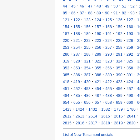
·
·
·
·
·
·
·
·
·
44
45
46
47
48
49
50
51
52
·
·
·
·
·
·
·
·
·
85
86
87
88
89
90
91
92
93
·
·
·
·
·
·
·
121
122
123
124
125
126
127
1
·
·
·
·
·
·
·
154
155
156
157
158
159
160
1
·
·
·
·
·
·
·
187
188
189
190
191
192
193
1
·
·
·
·
·
·
·
220
221
222
223
224
225
226
2
·
·
·
·
·
·
·
253
254
255
256
257
258
259
2
·
·
·
·
·
·
·
286
287
288
289
290
291
292
2
·
·
·
·
·
·
·
319
320
321
322
323
324
325
3
·
·
·
·
·
·
·
352
353
354
355
356
357
358
3
·
·
·
·
·
·
·
385
386
387
388
389
390
391
3
·
·
·
·
·
·
·
418
419
420
421
422
423
424
4
·
·
·
·
·
·
·
451
452
453
454
455
456
457
4
·
·
·
·
·
·
·
484
485
486
487
488
489
490
4
·
·
·
·
·
·
·
654
655
656
657
658
659
660
6
·
·
·
·
·
·
1423
1424
1432
1582
1739
1780
·
·
·
·
·
·
2612
2613
2614
2615
2616
2641
·
·
·
·
·
·
2815
2816
2817
2818
2819
2820
List of New Testament uncials