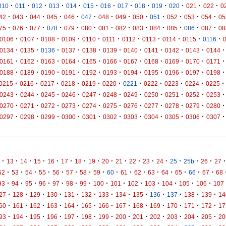
·
·
·
·
·
·
·
·
·
·
·
·
·
010
011
012
013
014
015
016
017
018
019
020
021
022
0
·
·
·
·
·
·
·
·
·
·
·
·
·
42
043
044
045
046
047
048
049
050
051
052
053
054
05
·
·
·
·
·
·
·
·
·
·
·
·
·
75
076
077
078
079
080
081
082
083
084
085
086
087
08
·
·
·
·
·
·
·
·
·
·
·
0106
0107
0108
0109
0110
0111
0112
0113
0114
0115
0116
·
·
·
·
·
·
·
·
·
·
·
0134
0135
0136
0137
0138
0139
0140
0141
0142
0143
0144
·
·
·
·
·
·
·
·
·
·
·
0161
0162
0163
0164
0165
0166
0167
0168
0169
0170
0171
·
·
·
·
·
·
·
·
·
·
·
0188
0189
0190
0191
0192
0193
0194
0195
0196
0197
0198
·
·
·
·
·
·
·
·
·
·
·
0215
0216
0217
0218
0219
0220
0221
0222
0223
0224
0225
·
·
·
·
·
·
·
·
·
·
·
0243
0244
0245
0246
0247
0248
0249
0250
0251
0252
0253
·
·
·
·
·
·
·
·
·
·
·
0270
0271
0272
0273
0274
0275
0276
0277
0278
0279
0280
·
·
·
·
·
·
·
·
·
·
·
0297
0298
0299
0300
0301
0302
0303
0304
0305
0306
0307
·
·
·
·
·
·
·
·
·
·
·
·
·
·
·
·
·
13
14
15
16
17
18
19
20
21
22
23
24
25
25b
26
27
·
·
·
·
·
·
·
·
·
·
·
·
·
·
·
·
52
53
54
55
56
57
58
59
60
61
62
63
64
65
66
67
68
·
·
·
·
·
·
·
·
·
·
·
·
·
·
93
94
95
96
97
98
99
100
101
102
103
104
105
106
107
·
·
·
·
·
·
·
·
·
·
·
·
·
27
128
129
130
131
132
133
134
135
136
137
138
139
14
·
·
·
·
·
·
·
·
·
·
·
·
·
60
161
162
163
164
165
166
167
168
169
170
171
172
17
·
·
·
·
·
·
·
·
·
·
·
·
·
93
194
195
196
197
198
199
200
201
202
203
204
205
20