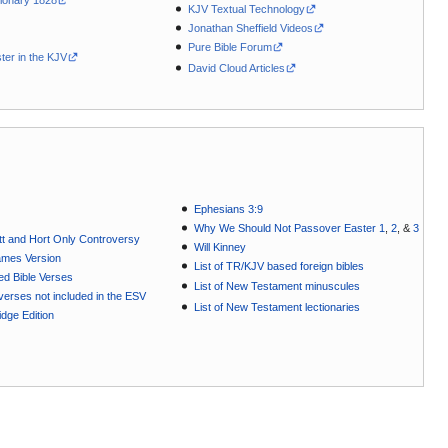
KJV Textual Technology
Jonathan Sheffield Videos
Pure Bible Forum
ter in the KJV
David Cloud Articles
Ephesians 3:9
Why We Should Not Passover Easter 1
,
2
, &
3
t and Hort Only Controversy
Will Kinney
ames Version
List of TR/KJV based foreign bibles
ted Bible Verses
List of New Testament minuscules
e verses not included in the ESV
List of New Testament lectionaries
dge Edition