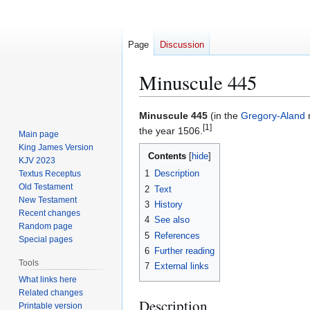
Page
Discussion
Minuscule 445
Jump
Jump
Minuscule 445
(in the
Gregory-Aland
n
[1]
to
to
the year 1506.
Main page
navigation
search
King James Version
Contents
KJV 2023
1
Description
Textus Receptus
Old Testament
2
Text
New Testament
3
History
Recent changes
4
See also
Random page
5
References
Special pages
6
Further reading
Tools
7
External links
What links here
Related changes
Description
Printable version