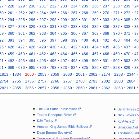
·
·
·
·
·
·
·
·
·
·
·
·
·
27
228
229
230
231
232
233
234
235
236
237
238
239
24
·
·
·
·
·
·
·
·
·
·
·
·
·
60
261
262
263
264
265
266
267
268
269
270
271
272
27
·
·
·
·
·
·
·
·
·
·
·
·
·
93
294
295
296
297
298
299
300
301
302
303
304
305
30
·
·
·
·
·
·
·
·
·
·
·
·
·
26
327
328
329
330
331
332
333
334
335
336
337
338
33
·
·
·
·
·
·
·
·
·
·
·
·
·
59
360
361
362
363
364
365
366
367
368
369
370
371
37
·
·
·
·
·
·
·
·
·
·
·
·
·
92
393
394
395
396
397
398
399
400
401
402
403
404
40
·
·
·
·
·
·
·
·
·
·
·
·
·
25
426
427
428
429
430
431
432
433
434
435
436
437
43
·
·
·
·
·
·
·
·
·
·
·
·
·
58
459
460
461
462
463
464
465
466
467
468
469
470
47
·
·
·
·
·
·
·
·
·
·
·
·
·
91
492
493
494
495
496
497
498
499
500
501
502
503
50
·
·
·
·
·
·
·
·
·
·
·
·
·
61
669
676
685
700
798
823
824
825
826
827
828
829
83
·
·
·
·
·
·
·
·
·
·
·
1813
1834
2050
2053
2059
2060
2061
2062
2174
2268
2344
·
·
·
·
·
·
·
·
·
·
·
2754
2755
2756
2757
2766
2767
2768
2793
2802
2803
2804
·
·
·
·
·
·
·
·
·
·
·
2821
2855
2856
2857
2858
2859
2860
2861
2862
2863
2881
The Old Paths Publications
Berith Press
Textus Receptus Bibles
Nick Sayers 
KJV Today
KJV-Asia
Another King James Bible Believer
Sinaiticus.Net
Dean Burgon Society
Trinitarian Bib
Treasury of Scripture Knowledge
Websters Dict