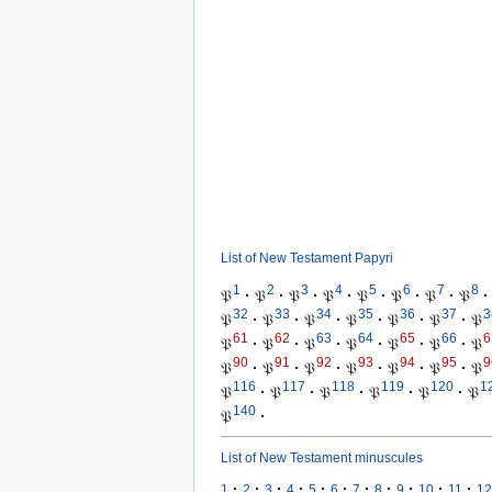
List of New Testament Papyri
1
2
3
4
5
6
7
8
𝔓
·
𝔓
·
𝔓
·
𝔓
·
𝔓
·
𝔓
·
𝔓
·
𝔓
·
32
33
34
35
36
37
3
𝔓
·
𝔓
·
𝔓
·
𝔓
·
𝔓
·
𝔓
·
𝔓
61
62
63
64
65
66
6
𝔓
·
𝔓
·
𝔓
·
𝔓
·
𝔓
·
𝔓
·
𝔓
90
91
92
93
94
95
9
𝔓
·
𝔓
·
𝔓
·
𝔓
·
𝔓
·
𝔓
·
𝔓
116
117
118
119
120
1
𝔓
·
𝔓
·
𝔓
·
𝔓
·
𝔓
·
𝔓
140
𝔓
·
List of New Testament minuscules
·
·
·
·
·
·
·
·
·
·
·
1
2
3
4
5
6
7
8
9
10
11
12