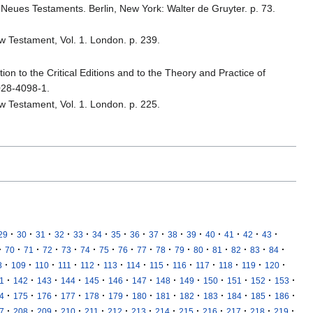
 Neues Testaments. Berlin, New York: Walter de Gruyter. p. 73.
New Testament, Vol. 1. London. p. 239.
ion to the Critical Editions and to the Theory and Practice of
028-4098-1.
New Testament, Vol. 1. London. p. 225.
·
·
·
·
·
·
·
·
·
·
·
·
·
·
·
29
30
31
32
33
34
35
36
37
38
39
40
41
42
43
·
·
·
·
·
·
·
·
·
·
·
·
·
·
·
·
70
71
72
73
74
75
76
77
78
79
80
81
82
83
84
·
·
·
·
·
·
·
·
·
·
·
·
·
8
109
110
111
112
113
114
115
116
117
118
119
120
·
·
·
·
·
·
·
·
·
·
·
·
·
1
142
143
144
145
146
147
148
149
150
151
152
153
·
·
·
·
·
·
·
·
·
·
·
·
·
4
175
176
177
178
179
180
181
182
183
184
185
186
·
·
·
·
·
·
·
·
·
·
·
·
·
7
208
209
210
211
212
213
214
215
216
217
218
219