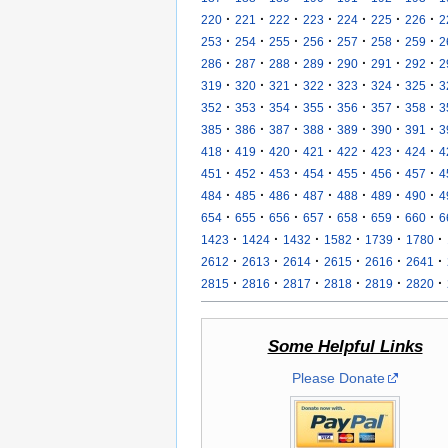
·
·
·
·
·
·
·
220
221
222
223
224
225
226
2
·
·
·
·
·
·
·
253
254
255
256
257
258
259
2
·
·
·
·
·
·
·
286
287
288
289
290
291
292
2
·
·
·
·
·
·
·
319
320
321
322
323
324
325
3
·
·
·
·
·
·
·
352
353
354
355
356
357
358
3
·
·
·
·
·
·
·
385
386
387
388
389
390
391
3
·
·
·
·
·
·
·
418
419
420
421
422
423
424
4
·
·
·
·
·
·
·
451
452
453
454
455
456
457
4
·
·
·
·
·
·
·
484
485
486
487
488
489
490
4
·
·
·
·
·
·
·
654
655
656
657
658
659
660
6
·
·
·
·
·
·
1423
1424
1432
1582
1739
1780
·
·
·
·
·
·
2612
2613
2614
2615
2616
2641
·
·
·
·
·
·
2815
2816
2817
2818
2819
2820
Some Helpful Links
Please Donate