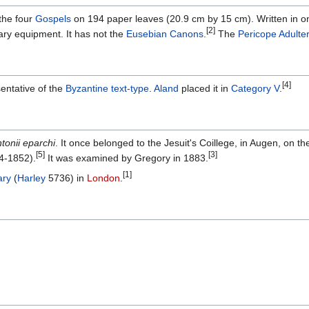
the four
Gospels
on 194 paper leaves (20.9 cm by 15 cm). Written in on
[2]
ary equipment. It has not the
Eusebian Canons
.
The
Pericope Adulte
[4]
entative of the
Byzantine text-type
.
Aland
placed it in
Category V
.
tonii eparchi
. It once belonged to the Jesuit's Coillege, in Augen, on t
[5]
[3]
4-1852).
It was examined by Gregory in 1883.
[1]
ary
(
Harley
5736) in
London
.