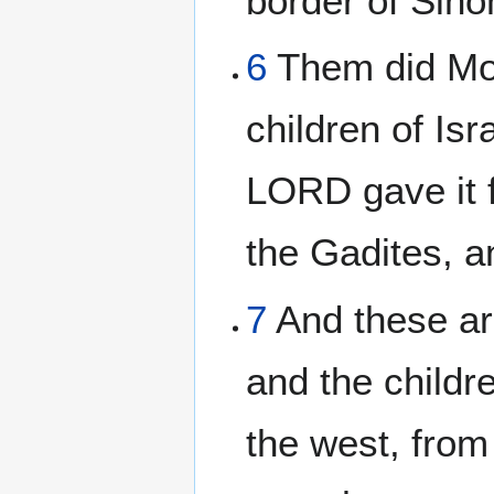
border of Siho
6
Them did Mos
children of Is
LORD gave it 
the Gadites, a
7
And these ar
and the childr
the west, from