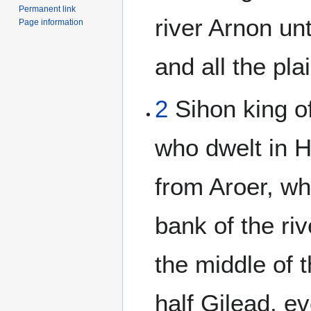
Permanent link
river Arnon u
Page information
and all the pla
2
Sihon king of
who dwelt in 
from Aroer, wh
bank of the ri
the middle of t
half Gilead, ev