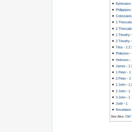
Ephesians
Philippians
Colossians
1 Thessalo
2 Thessalo
1 Timothy
2 Timothy
Titus
-
1
2
Philemon
-
Hebrews
-
James
-
1
1 Peter
-
1
2 Peter
-
1
1 John
-
1
2 John
-
1
3 John
-
1
Jude
-
1
Revelation
See Also:
Old 