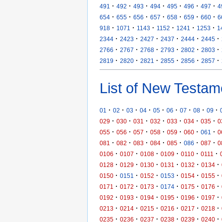
·
·
·
·
·
·
·
491
492
493
494
495
496
497
4
·
·
·
·
·
·
·
654
655
656
657
658
659
660
6
·
·
·
·
·
·
918
1071
1143
1152
1241
1253
1
·
·
·
·
·
·
2344
2423
2427
2437
2444
2445
·
·
·
·
·
·
2766
2767
2768
2793
2802
2803
·
·
·
·
·
·
2819
2820
2821
2855
2856
2857
List of New Testam
·
·
·
·
·
·
·
·
·
01
02
03
04
05
06
07
08
09
·
·
·
·
·
·
·
029
030
031
032
033
034
035
0
·
·
·
·
·
·
·
055
056
057
058
059
060
061
0
·
·
·
·
·
·
·
081
082
083
084
085
086
087
0
·
·
·
·
·
·
0106
0107
0108
0109
0110
0111
·
·
·
·
·
·
0128
0129
0130
0131
0132
0134
·
·
·
·
·
·
0150
0151
0152
0153
0154
0155
·
·
·
·
·
·
0171
0172
0173
0174
0175
0176
·
·
·
·
·
·
0192
0193
0194
0195
0196
0197
·
·
·
·
·
·
0213
0214
0215
0216
0217
0218
·
·
·
·
·
·
0235
0236
0237
0238
0239
0240