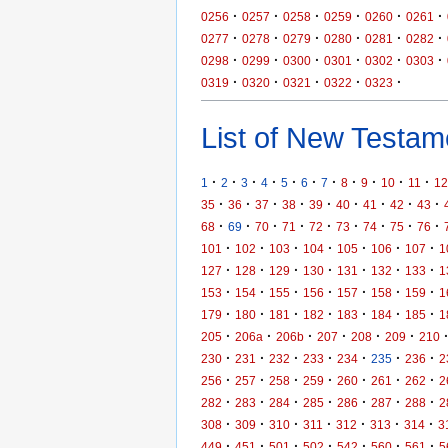
·
·
·
·
·
·
0256
0257
0258
0259
0260
0261
·
·
·
·
·
·
0277
0278
0279
0280
0281
0282
·
·
·
·
·
·
0298
0299
0300
0301
0302
0303
·
·
·
·
·
0319
0320
0321
0322
0323
List of New Testame
·
·
·
·
·
·
·
·
·
·
·
1
2
3
4
5
6
7
8
9
10
11
12
·
·
·
·
·
·
·
·
·
35
36
37
38
39
40
41
42
43
·
·
·
·
·
·
·
·
·
68
69
70
71
72
73
74
75
76
·
·
·
·
·
·
·
101
102
103
104
105
106
107
1
·
·
·
·
·
·
·
127
128
129
130
131
132
133
1
·
·
·
·
·
·
·
153
154
155
156
157
158
159
1
·
·
·
·
·
·
·
179
180
181
182
183
184
185
1
·
·
·
·
·
·
205
206a
206b
207
208
209
210
·
·
·
·
·
·
·
230
231
232
233
234
235
236
2
·
·
·
·
·
·
·
256
257
258
259
260
261
262
2
·
·
·
·
·
·
·
282
283
284
285
286
287
288
2
·
·
·
·
·
·
·
308
309
310
311
312
313
314
3
·
·
·
·
·
·
·
449
451
501
502
542
560
561
5