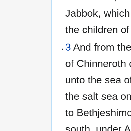
Jabbok, which 
the children 
3
And from the 
of Chinneroth 
unto the sea o
the salt sea o
to Bethjeshimo
south, under 