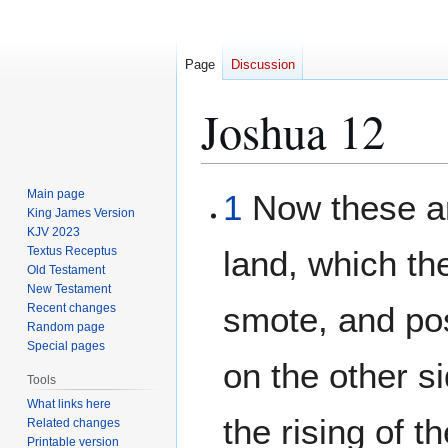
Page
Discussion
Joshua 12
Jump
Jump
Main page
1
Now these ar
to
to
King James Version
KJV 2023
navigation
search
Textus Receptus
land, which the
Old Testament
New Testament
smote, and po
Recent changes
Random page
Special pages
on the other s
Tools
What links here
the rising of t
Related changes
Printable version