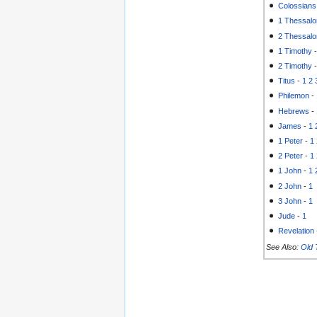
Colossians
1 Thessalo
2 Thessalo
1 Timothy
2 Timothy
Titus
-
1
2
Philemon
-
Hebrews
-
James
-
1
1 Peter
-
1
2 Peter
-
1
1 John
-
1
2 John
-
1
3 John
-
1
Jude
-
1
Revelation
See Also:
Old 