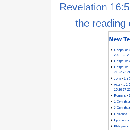
Revelation 16:5
the reading 
New Te
Gospel of 
20
21
22
2
Gospel of 
Gospel of 
21
22
23
2
John
-
1
2
Acts
-
1
2
25
26
27
2
Romans
-
1 Corinthia
2 Corinthia
Galatians
Ephesians
Philippians