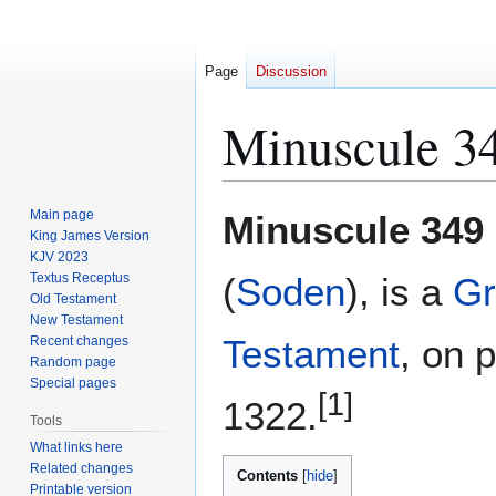
Page
Discussion
Minuscule 3
Jump
Jump
Main page
Minuscule 349
to
to
King James Version
KJV 2023
navigation
search
Textus Receptus
(
Soden
), is a
Gr
Old Testament
New Testament
Testament
, on 
Recent changes
Random page
Special pages
[1]
1322.
Tools
What links here
Related changes
Contents
Printable version