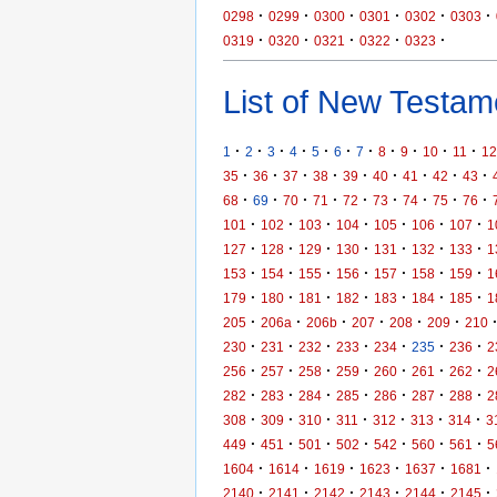
·
·
·
·
·
·
0298
0299
0300
0301
0302
0303
·
·
·
·
·
0319
0320
0321
0322
0323
List of New Testame
·
·
·
·
·
·
·
·
·
·
·
1
2
3
4
5
6
7
8
9
10
11
12
·
·
·
·
·
·
·
·
·
35
36
37
38
39
40
41
42
43
·
·
·
·
·
·
·
·
·
68
69
70
71
72
73
74
75
76
·
·
·
·
·
·
·
101
102
103
104
105
106
107
1
·
·
·
·
·
·
·
127
128
129
130
131
132
133
1
·
·
·
·
·
·
·
153
154
155
156
157
158
159
1
·
·
·
·
·
·
·
179
180
181
182
183
184
185
1
·
·
·
·
·
·
205
206a
206b
207
208
209
210
·
·
·
·
·
·
·
230
231
232
233
234
235
236
2
·
·
·
·
·
·
·
256
257
258
259
260
261
262
2
·
·
·
·
·
·
·
282
283
284
285
286
287
288
2
·
·
·
·
·
·
·
308
309
310
311
312
313
314
3
·
·
·
·
·
·
·
449
451
501
502
542
560
561
5
·
·
·
·
·
·
1604
1614
1619
1623
1637
1681
·
·
·
·
·
·
2140
2141
2142
2143
2144
2145