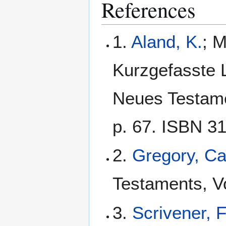
References
1.
Aland, K.
; M
Kurzgefasste L
Neues Testamen
p. 67. ISBN 3
2.
Gregory, C
Testaments, Vo
3.
Scrivener, 