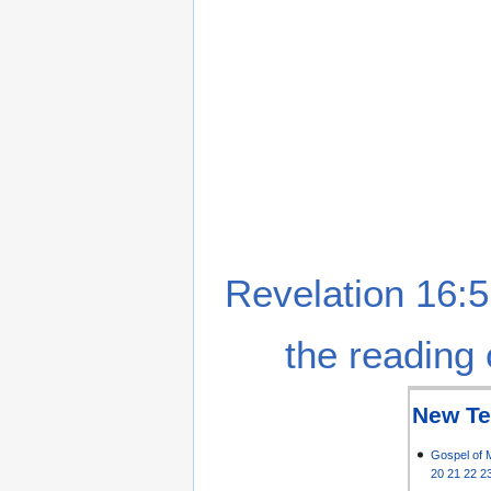
Revelation 16:5
the reading 
New Te
Gospel of 
20
21
22
2