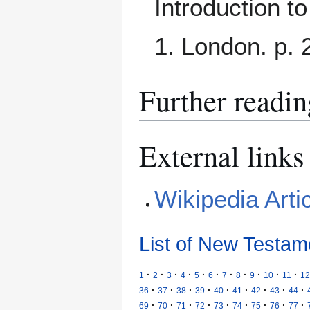
Introduction t
1. London. p. 
Further readin
External links
Wikipedia Arti
List of New Testam
·
·
·
·
·
·
·
·
·
·
·
1
2
3
4
5
6
7
8
9
10
11
12
·
·
·
·
·
·
·
·
·
36
37
38
39
40
41
42
43
44
·
·
·
·
·
·
·
·
·
69
70
71
72
73
74
75
76
77