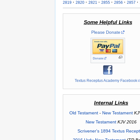
·
·
·
·
·
·
2819
2820
2821
2855
2856
2857
Some Helpful Links
Please Donate
Donate
Textus Receptus Academy Facebook
Internal Links
Old Testament
-
New Testament
KJ
New Testament
KJV 2016
Scrivener's 1894 Textus Recep