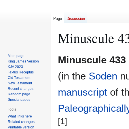
Page
Discussion
Minuscule 4
Jump
Jump
Main page
Minuscule 433
to
to
King James Version
KJV 2023
navigation
search
Textus Receptus
(in the
Soden
nu
Old Testament
New Testament
manuscript
of t
Recent changes
Random page
Special pages
Paleographicall
Tools
What links here
[1]
Related changes
Printable version