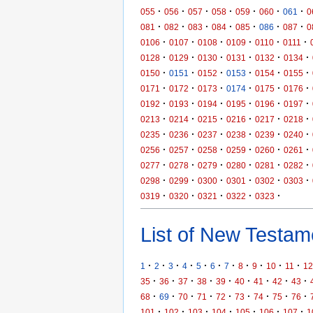
·
·
·
·
·
·
·
055
056
057
058
059
060
061
0
·
·
·
·
·
·
·
081
082
083
084
085
086
087
0
·
·
·
·
·
·
0106
0107
0108
0109
0110
0111
·
·
·
·
·
·
0128
0129
0130
0131
0132
0134
·
·
·
·
·
·
0150
0151
0152
0153
0154
0155
·
·
·
·
·
·
0171
0172
0173
0174
0175
0176
·
·
·
·
·
·
0192
0193
0194
0195
0196
0197
·
·
·
·
·
·
0213
0214
0215
0216
0217
0218
·
·
·
·
·
·
0235
0236
0237
0238
0239
0240
·
·
·
·
·
·
0256
0257
0258
0259
0260
0261
·
·
·
·
·
·
0277
0278
0279
0280
0281
0282
·
·
·
·
·
·
0298
0299
0300
0301
0302
0303
·
·
·
·
·
0319
0320
0321
0322
0323
List of New Testame
·
·
·
·
·
·
·
·
·
·
·
1
2
3
4
5
6
7
8
9
10
11
12
·
·
·
·
·
·
·
·
·
35
36
37
38
39
40
41
42
43
·
·
·
·
·
·
·
·
·
68
69
70
71
72
73
74
75
76
·
·
·
·
·
·
·
101
102
103
104
105
106
107
1