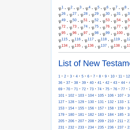
1
2
3
4
5
6
7
8
𝔓
·
𝔓
·
𝔓
·
𝔓
·
𝔓
·
𝔓
·
𝔓
·
𝔓
·
26
27
28
29
30
31
3
𝔓
·
𝔓
·
𝔓
·
𝔓
·
𝔓
·
𝔓
·
𝔓
49
50
51
52
53
54
5
𝔓
·
𝔓
·
𝔓
·
𝔓
·
𝔓
·
𝔓
·
𝔓
72
73
74
75
76
77
7
𝔓
·
𝔓
·
𝔓
·
𝔓
·
𝔓
·
𝔓
·
𝔓
95
96
97
98
99
100
𝔓
·
𝔓
·
𝔓
·
𝔓
·
𝔓
·
𝔓
·
𝔓
115
116
117
118
119
1
𝔓
·
𝔓
·
𝔓
·
𝔓
·
𝔓
·
𝔓
134
135
136
137
138
1
𝔓
·
𝔓
·
𝔓
·
𝔓
·
𝔓
·
𝔓
List of New Testam
·
·
·
·
·
·
·
·
·
·
·
1
2
3
4
5
6
7
8
9
10
11
12
·
·
·
·
·
·
·
·
·
36
37
38
39
40
41
42
43
44
·
·
·
·
·
·
·
·
·
69
70
71
72
73
74
75
76
77
·
·
·
·
·
·
·
101
102
103
104
105
106
107
1
·
·
·
·
·
·
·
127
128
129
130
131
132
133
1
·
·
·
·
·
·
·
153
154
155
156
157
158
159
1
·
·
·
·
·
·
·
179
180
181
182
183
184
185
1
·
·
·
·
·
·
·
205
206
207
208
209
210
211
2
·
·
·
·
·
·
·
231
232
233
234
235
236
237
2