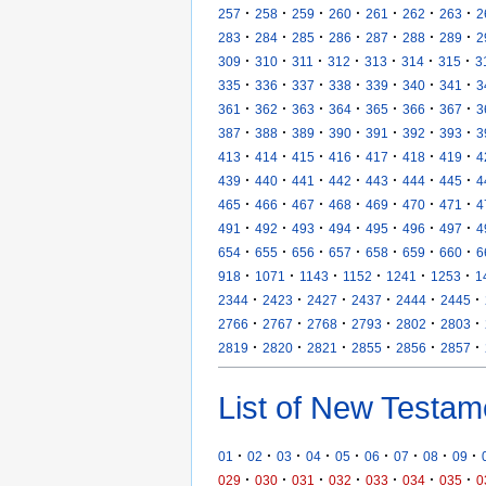
·
·
·
·
·
·
·
257
258
259
260
261
262
263
2
·
·
·
·
·
·
·
283
284
285
286
287
288
289
2
·
·
·
·
·
·
·
309
310
311
312
313
314
315
3
·
·
·
·
·
·
·
335
336
337
338
339
340
341
3
·
·
·
·
·
·
·
361
362
363
364
365
366
367
3
·
·
·
·
·
·
·
387
388
389
390
391
392
393
3
·
·
·
·
·
·
·
413
414
415
416
417
418
419
4
·
·
·
·
·
·
·
439
440
441
442
443
444
445
4
·
·
·
·
·
·
·
465
466
467
468
469
470
471
4
·
·
·
·
·
·
·
491
492
493
494
495
496
497
4
·
·
·
·
·
·
·
654
655
656
657
658
659
660
6
·
·
·
·
·
·
918
1071
1143
1152
1241
1253
1
·
·
·
·
·
·
2344
2423
2427
2437
2444
2445
·
·
·
·
·
·
2766
2767
2768
2793
2802
2803
·
·
·
·
·
·
2819
2820
2821
2855
2856
2857
List of New Testam
·
·
·
·
·
·
·
·
·
01
02
03
04
05
06
07
08
09
·
·
·
·
·
·
·
029
030
031
032
033
034
035
0