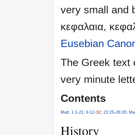
very small and b
κεφαλαια, κεφαλ
Eusebian Cano
The Greek text 
very minute lett
Contents
Matt. 1:1
-
21
;
6:12
-
32
;
22:25
-
28:20
;
Ma
History