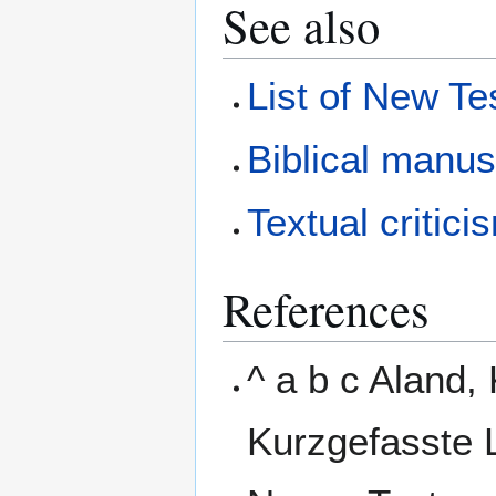
See also
List of New T
Biblical manus
Textual critici
References
^ a b c Aland,
Kurzgefasste L