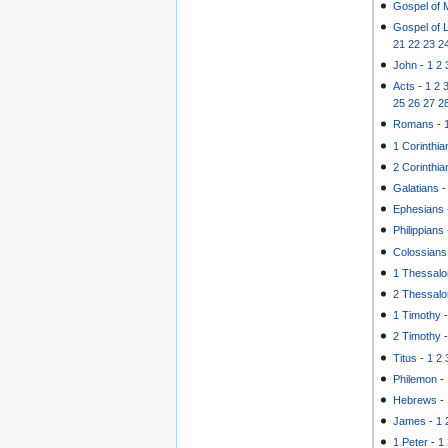
Gospel of 
Gospel of 
21
22
23
2
John
-
1
2
Acts
-
1
2
25
26
27
2
Romans
-
1 Corinthia
2 Corinthia
Galatians
Ephesians
Philippians
Colossians
1 Thessalo
2 Thessalo
1 Timothy
2 Timothy
Titus
-
1
2
Philemon
-
Hebrews
-
James
-
1
1 Peter
-
1