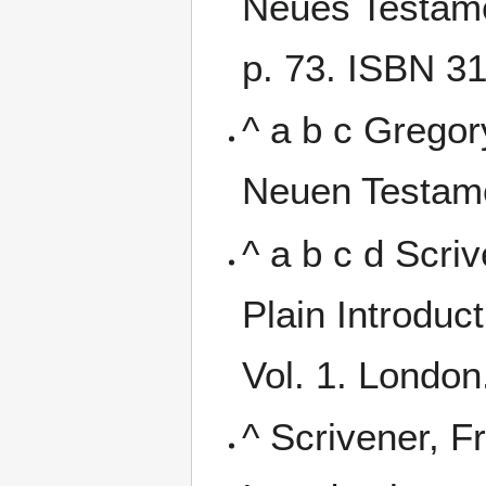
Neues Testamen
p. 73. ISBN 3
^ a b c Gregor
Neuen Testamen
^ a b c d Scri
Plain Introduc
Vol. 1. London
^ Scrivener, 