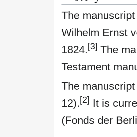
The manuscript 
Wilhelm Ernst v
[3]
1824.
The man
Testament manu
The manuscript 
[2]
12).
It is curr
(Fonds der Berl