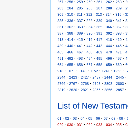
·
·
·
·
·
·
·
257
258
259
260
261
262
263
2
·
·
·
·
·
·
·
283
284
285
286
287
288
289
2
·
·
·
·
·
·
·
309
310
311
312
313
314
315
3
·
·
·
·
·
·
·
335
336
337
338
339
340
341
3
·
·
·
·
·
·
·
361
362
363
364
365
366
367
3
·
·
·
·
·
·
·
387
388
389
390
391
392
393
3
·
·
·
·
·
·
·
413
414
415
416
417
418
419
4
·
·
·
·
·
·
·
439
440
441
442
443
444
445
4
·
·
·
·
·
·
·
465
466
467
468
469
470
471
4
·
·
·
·
·
·
·
491
492
493
494
495
496
497
4
·
·
·
·
·
·
·
654
655
656
657
658
659
660
6
·
·
·
·
·
·
918
1071
1143
1152
1241
1253
1
·
·
·
·
·
·
2344
2423
2427
2437
2444
2445
·
·
·
·
·
·
2766
2767
2768
2793
2802
2803
·
·
·
·
·
·
2819
2820
2821
2855
2856
2857
List of New Testam
·
·
·
·
·
·
·
·
·
01
02
03
04
05
06
07
08
09
·
·
·
·
·
·
·
029
030
031
032
033
034
035
0