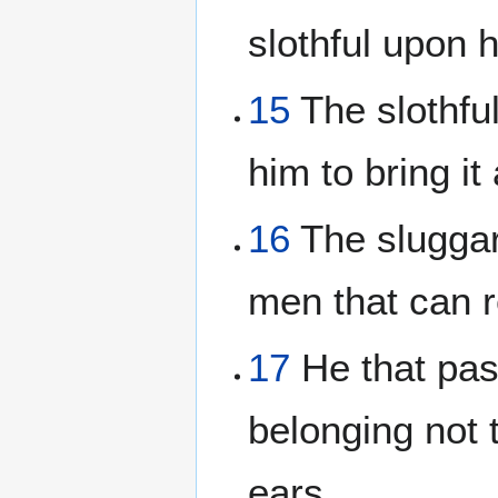
slothful upon h
15
The slothful
him to bring it
16
The sluggar
men that can 
17
He that pas
belonging not t
ears.