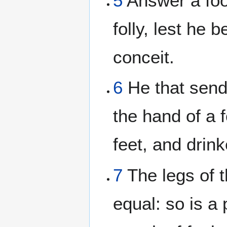
5
Answer a fool
folly, lest he 
conceit.
6
He that sen
the hand of a f
feet, and drin
7
The legs of t
equal: so is a 