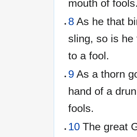
mouth of fools
8
As he that bi
sling, so is he
to a fool.
9
As a thorn go
hand of a drun
fools.
10
The great G