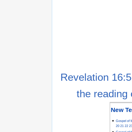
Revelation 16:5
the reading 
New Te
Gospel of 
20
21
22
2
Gospel of 