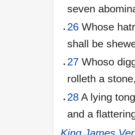
seven abominat
26
Whose hatre
shall be shewe
27
Whoso digget
rolleth a stone
28
A lying tong
and a flatteri
King James Ver