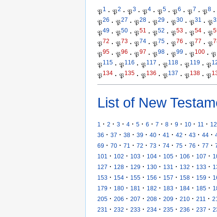
1
2
3
4
5
6
7
8
𝔓
·
𝔓
·
𝔓
·
𝔓
·
𝔓
·
𝔓
·
𝔓
·
𝔓
·
26
27
28
29
30
31
3
𝔓
·
𝔓
·
𝔓
·
𝔓
·
𝔓
·
𝔓
·
𝔓
49
50
51
52
53
54
5
𝔓
·
𝔓
·
𝔓
·
𝔓
·
𝔓
·
𝔓
·
𝔓
72
73
74
75
76
77
7
𝔓
·
𝔓
·
𝔓
·
𝔓
·
𝔓
·
𝔓
·
𝔓
95
96
97
98
99
100
𝔓
·
𝔓
·
𝔓
·
𝔓
·
𝔓
·
𝔓
·
𝔓
115
116
117
118
119
1
𝔓
·
𝔓
·
𝔓
·
𝔓
·
𝔓
·
𝔓
134
135
136
137
138
1
𝔓
·
𝔓
·
𝔓
·
𝔓
·
𝔓
·
𝔓
List of New Testam
·
·
·
·
·
·
·
·
·
·
·
1
2
3
4
5
6
7
8
9
10
11
12
·
·
·
·
·
·
·
·
·
36
37
38
39
40
41
42
43
44
·
·
·
·
·
·
·
·
·
69
70
71
72
73
74
75
76
77
·
·
·
·
·
·
·
101
102
103
104
105
106
107
1
·
·
·
·
·
·
·
127
128
129
130
131
132
133
1
·
·
·
·
·
·
·
153
154
155
156
157
158
159
1
·
·
·
·
·
·
·
179
180
181
182
183
184
185
1
·
·
·
·
·
·
·
205
206
207
208
209
210
211
2
·
·
·
·
·
·
·
231
232
233
234
235
236
237
2