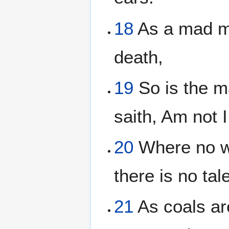
18
As a mad ma
death,
19
So is the m
saith, Am not I
20
Where no wo
there is no tal
21
As coals are