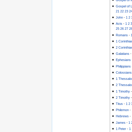
Gospel of 
21
22
23
2
John
-
1
2
Acts
-
1
2
25
26
27
2
Romans
-
1 Corinthia
2 Corinthia
Galatians
Ephesians
Philippians
Colossians
1 Thessalo
2 Thessalo
1 Timothy
2 Timothy
Titus
-
1
2
Philemon
-
Hebrews
-
James
-
1
1 Peter
-
1