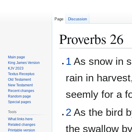
Page
Discussion
Proverbs 26
Jump
Jump
Main page
1
As snow in 
to
to
King James Version
KJV 2023
navigation
search
Textus Receptus
rain in harvest
Old Testament
New Testament
seemly for a fo
Recent changes
Random page
Special pages
2
As the bird 
Tools
What links here
Related changes
the swallow by 
Printable version