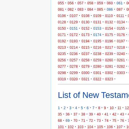
·
·
·
·
·
·
·
055
056
057
058
059
060
061
0
·
·
·
·
·
·
·
081
082
083
084
085
086
087
0
·
·
·
·
·
·
0106
0107
0108
0109
0110
0111
·
·
·
·
·
·
0128
0129
0130
0131
0132
0134
·
·
·
·
·
·
0150
0151
0152
0153
0154
0155
·
·
·
·
·
·
0171
0172
0173
0174
0175
0176
·
·
·
·
·
·
0192
0193
0194
0195
0196
0197
·
·
·
·
·
·
0213
0214
0215
0216
0217
0218
·
·
·
·
·
·
0235
0236
0237
0238
0239
0240
·
·
·
·
·
·
0256
0257
0258
0259
0260
0261
·
·
·
·
·
·
0277
0278
0279
0280
0281
0282
·
·
·
·
·
·
0298
0299
0300
0301
0302
0303
·
·
·
·
·
0319
0320
0321
0322
0323
List of New Testame
·
·
·
·
·
·
·
·
·
·
·
1
2
3
4
5
6
7
8
9
10
11
12
·
·
·
·
·
·
·
·
·
35
36
37
38
39
40
41
42
43
·
·
·
·
·
·
·
·
·
68
69
70
71
72
73
74
75
76
·
·
·
·
·
·
·
101
102
103
104
105
106
107
1