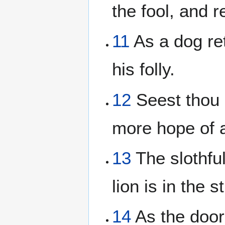
the fool, and 
11
As a dog ret
his folly.
12
Seest thou 
more hope of a
13
The slothful
lion is in the s
14
As the door