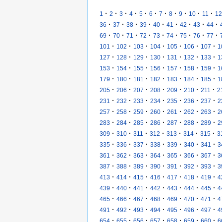
·
·
·
·
·
·
·
·
·
·
·
1
2
3
4
5
6
7
8
9
10
11
12
·
·
·
·
·
·
·
·
·
36
37
38
39
40
41
42
43
44
·
·
·
·
·
·
·
·
·
69
70
71
72
73
74
75
76
77
·
·
·
·
·
·
·
101
102
103
104
105
106
107
1
·
·
·
·
·
·
·
127
128
129
130
131
132
133
1
·
·
·
·
·
·
·
153
154
155
156
157
158
159
1
·
·
·
·
·
·
·
179
180
181
182
183
184
185
1
·
·
·
·
·
·
·
205
206
207
208
209
210
211
2
·
·
·
·
·
·
·
231
232
233
234
235
236
237
2
·
·
·
·
·
·
·
257
258
259
260
261
262
263
2
·
·
·
·
·
·
·
283
284
285
286
287
288
289
2
·
·
·
·
·
·
·
309
310
311
312
313
314
315
3
·
·
·
·
·
·
·
335
336
337
338
339
340
341
3
·
·
·
·
·
·
·
361
362
363
364
365
366
367
3
·
·
·
·
·
·
·
387
388
389
390
391
392
393
3
·
·
·
·
·
·
·
413
414
415
416
417
418
419
4
·
·
·
·
·
·
·
439
440
441
442
443
444
445
4
·
·
·
·
·
·
·
465
466
467
468
469
470
471
4
·
·
·
·
·
·
·
491
492
493
494
495
496
497
4
·
·
·
·
·
·
·
654
655
656
657
658
659
660
6