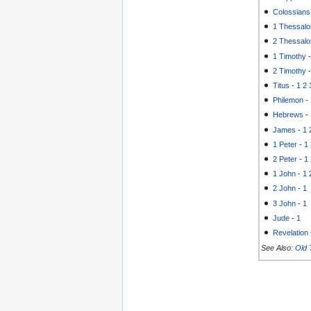
Colossians
1 Thessalo
2 Thessalo
1 Timothy
2 Timothy
Titus
-
1
2
Philemon
-
Hebrews
-
James
-
1
1 Peter
-
1
2 Peter
-
1
1 John
-
1
2 John
-
1
3 John
-
1
Jude
-
1
Revelation
See Also:
Old 