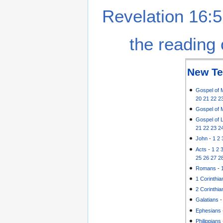
Revelation 16:5
the reading 
New Te
Gospel of 
20
21
22
2
Gospel of 
Gospel of 
21
22
23
2
John
-
1
2
Acts
-
1
2
25
26
27
2
Romans
-
1 Corinthia
2 Corinthia
Galatians
Ephesians
Philippians