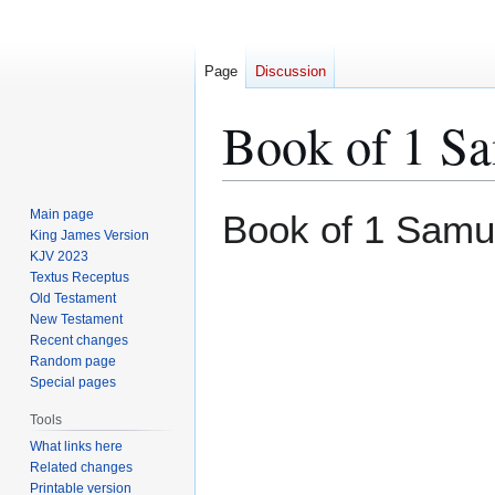
Page
Discussion
Book of 1 S
Jump
Jump
Main page
Book of 1 Samu
to
to
King James Version
KJV 2023
navigation
search
Textus Receptus
Old Testament
New Testament
Recent changes
Random page
Special pages
Tools
What links here
Related changes
Printable version