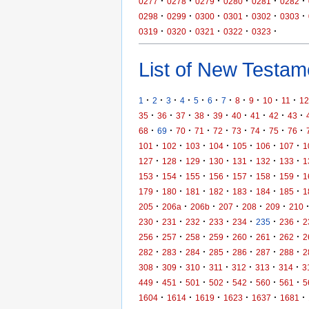
·
·
·
·
·
·
0277
0278
0279
0280
0281
0282
·
·
·
·
·
·
0298
0299
0300
0301
0302
0303
·
·
·
·
·
0319
0320
0321
0322
0323
List of New Testame
·
·
·
·
·
·
·
·
·
·
·
1
2
3
4
5
6
7
8
9
10
11
12
·
·
·
·
·
·
·
·
·
35
36
37
38
39
40
41
42
43
·
·
·
·
·
·
·
·
·
68
69
70
71
72
73
74
75
76
·
·
·
·
·
·
·
101
102
103
104
105
106
107
1
·
·
·
·
·
·
·
127
128
129
130
131
132
133
1
·
·
·
·
·
·
·
153
154
155
156
157
158
159
1
·
·
·
·
·
·
·
179
180
181
182
183
184
185
1
·
·
·
·
·
·
205
206a
206b
207
208
209
210
·
·
·
·
·
·
·
230
231
232
233
234
235
236
2
·
·
·
·
·
·
·
256
257
258
259
260
261
262
2
·
·
·
·
·
·
·
282
283
284
285
286
287
288
2
·
·
·
·
·
·
·
308
309
310
311
312
313
314
3
·
·
·
·
·
·
·
449
451
501
502
542
560
561
5
·
·
·
·
·
·
1604
1614
1619
1623
1637
1681