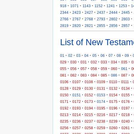
·
·
·
·
·
·
918
1071
1143
1152
1241
1253
1
·
·
·
·
·
·
2344
2423
2427
2437
2444
2445
·
·
·
·
·
·
2766
2767
2768
2793
2802
2803
·
·
·
·
·
·
2819
2820
2821
2855
2856
2857
List of New Testam
·
·
·
·
·
·
·
·
·
01
02
03
04
05
06
07
08
09
·
·
·
·
·
·
·
029
030
031
032
033
034
035
0
·
·
·
·
·
·
·
055
056
057
058
059
060
061
0
·
·
·
·
·
·
·
081
082
083
084
085
086
087
0
·
·
·
·
·
·
0106
0107
0108
0109
0110
0111
·
·
·
·
·
·
0128
0129
0130
0131
0132
0134
·
·
·
·
·
·
0150
0151
0152
0153
0154
0155
·
·
·
·
·
·
0171
0172
0173
0174
0175
0176
·
·
·
·
·
·
0192
0193
0194
0195
0196
0197
·
·
·
·
·
·
0213
0214
0215
0216
0217
0218
·
·
·
·
·
·
0235
0236
0237
0238
0239
0240
·
·
·
·
·
·
0256
0257
0258
0259
0260
0261