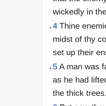
wickedly in th
4
Thine enemie
midst of thy c
set up their en
5
A man was f
as he had lift
the thick trees