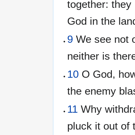
together: they
God in the lan
9
We see not o
neither is the
10
O God, how 
the enemy bla
11
Why withdra
pluck it out of