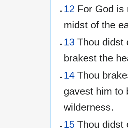
12
For God is m
midst of the ea
13
Thou didst d
brakest the he
14
Thou brakes
gavest him to 
wilderness.
15
Thou didst c