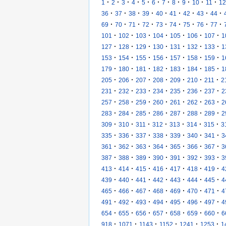
·
·
·
·
·
·
·
·
·
·
·
1
2
3
4
5
6
7
8
9
10
11
12
·
·
·
·
·
·
·
·
·
36
37
38
39
40
41
42
43
44
·
·
·
·
·
·
·
·
·
69
70
71
72
73
74
75
76
77
·
·
·
·
·
·
·
101
102
103
104
105
106
107
1
·
·
·
·
·
·
·
127
128
129
130
131
132
133
1
·
·
·
·
·
·
·
153
154
155
156
157
158
159
1
·
·
·
·
·
·
·
179
180
181
182
183
184
185
1
·
·
·
·
·
·
·
205
206
207
208
209
210
211
2
·
·
·
·
·
·
·
231
232
233
234
235
236
237
2
·
·
·
·
·
·
·
257
258
259
260
261
262
263
2
·
·
·
·
·
·
·
283
284
285
286
287
288
289
2
·
·
·
·
·
·
·
309
310
311
312
313
314
315
3
·
·
·
·
·
·
·
335
336
337
338
339
340
341
3
·
·
·
·
·
·
·
361
362
363
364
365
366
367
3
·
·
·
·
·
·
·
387
388
389
390
391
392
393
3
·
·
·
·
·
·
·
413
414
415
416
417
418
419
4
·
·
·
·
·
·
·
439
440
441
442
443
444
445
4
·
·
·
·
·
·
·
465
466
467
468
469
470
471
4
·
·
·
·
·
·
·
491
492
493
494
495
496
497
4
·
·
·
·
·
·
·
654
655
656
657
658
659
660
6
·
·
·
·
·
·
918
1071
1143
1152
1241
1253
1