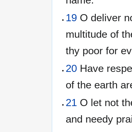
19
O deliver no
multitude of t
thy poor for ev
20
Have respec
of the earth are
21
O let not t
and needy pra