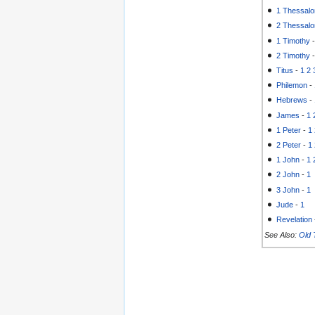
1 Thessalo
2 Thessalo
1 Timothy
2 Timothy
Titus
-
1
2
Philemon
-
Hebrews
-
James
-
1
1 Peter
-
1
2 Peter
-
1
1 John
-
1
2 John
-
1
3 John
-
1
Jude
-
1
Revelation
See Also:
Old 