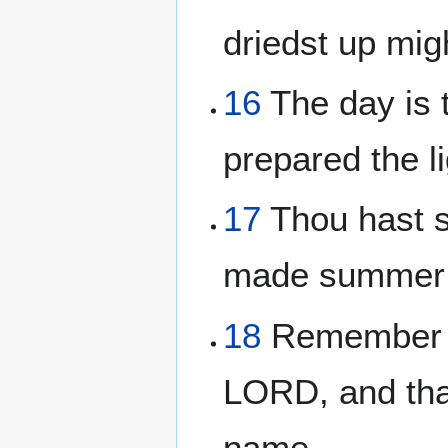
driedst up migh
16
The day is t
prepared the l
17
Thou hast se
made summer 
18
Remember th
LORD, and tha
name.