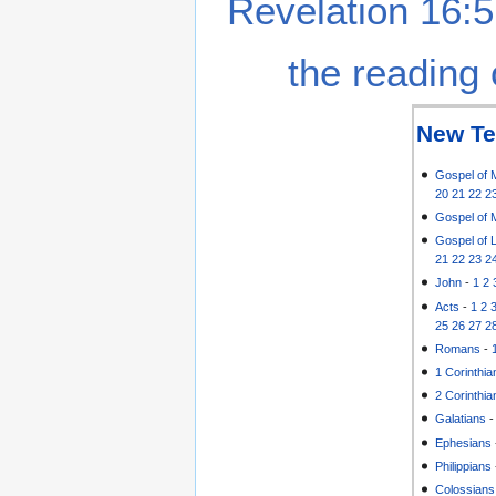
Revelation 16:5
the reading 
New Te
Gospel of 
20
21
22
2
Gospel of 
Gospel of 
21
22
23
2
John
-
1
2
Acts
-
1
2
25
26
27
2
Romans
-
1 Corinthia
2 Corinthia
Galatians
Ephesians
Philippians
Colossians