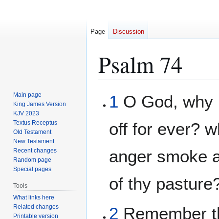
Page
Discussion
Psalm 74
Jump
Jump
Main page
1
O God, why h
to
to
King James Version
KJV 2023
navigation
search
Textus Receptus
off for ever? 
Old Testament
New Testament
anger smoke a
Recent changes
Random page
Special pages
of thy pasture
Tools
What links here
Related changes
2
Remember th
Printable version