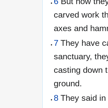
6
But now they
carved work th
axes and ham
7
They have cas
sanctuary, the
casting down t
ground.
8
They said in 