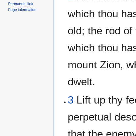
Permanent link
Page information
which thou ha
old; the rod of
which thou ha
mount Zion, w
dwelt.
3
Lift up thy fe
perpetual deso
that the enem