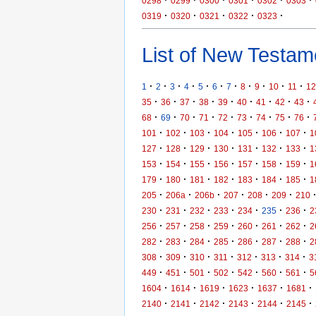
·
·
·
·
·
·
0298
0299
0300
0301
0302
0303
·
·
·
·
·
0319
0320
0321
0322
0323
List of New Testame
·
·
·
·
·
·
·
·
·
·
·
1
2
3
4
5
6
7
8
9
10
11
12
·
·
·
·
·
·
·
·
·
35
36
37
38
39
40
41
42
43
·
·
·
·
·
·
·
·
·
68
69
70
71
72
73
74
75
76
·
·
·
·
·
·
·
101
102
103
104
105
106
107
1
·
·
·
·
·
·
·
127
128
129
130
131
132
133
1
·
·
·
·
·
·
·
153
154
155
156
157
158
159
1
·
·
·
·
·
·
·
179
180
181
182
183
184
185
1
·
·
·
·
·
·
205
206a
206b
207
208
209
210
·
·
·
·
·
·
·
230
231
232
233
234
235
236
2
·
·
·
·
·
·
·
256
257
258
259
260
261
262
2
·
·
·
·
·
·
·
282
283
284
285
286
287
288
2
·
·
·
·
·
·
·
308
309
310
311
312
313
314
3
·
·
·
·
·
·
·
449
451
501
502
542
560
561
5
·
·
·
·
·
·
1604
1614
1619
1623
1637
1681
·
·
·
·
·
·
2140
2141
2142
2143
2144
2145