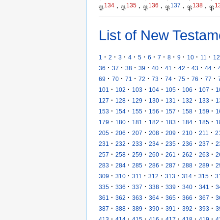
134
135
136
137
138
1
𝔓
·
𝔓
·
𝔓
·
𝔓
·
𝔓
·
𝔓
List of New Testam
·
·
·
·
·
·
·
·
·
·
·
1
2
3
4
5
6
7
8
9
10
11
12
·
·
·
·
·
·
·
·
·
36
37
38
39
40
41
42
43
44
·
·
·
·
·
·
·
·
·
69
70
71
72
73
74
75
76
77
·
·
·
·
·
·
·
101
102
103
104
105
106
107
1
·
·
·
·
·
·
·
127
128
129
130
131
132
133
1
·
·
·
·
·
·
·
153
154
155
156
157
158
159
1
·
·
·
·
·
·
·
179
180
181
182
183
184
185
1
·
·
·
·
·
·
·
205
206
207
208
209
210
211
2
·
·
·
·
·
·
·
231
232
233
234
235
236
237
2
·
·
·
·
·
·
·
257
258
259
260
261
262
263
2
·
·
·
·
·
·
·
283
284
285
286
287
288
289
2
·
·
·
·
·
·
·
309
310
311
312
313
314
315
3
·
·
·
·
·
·
·
335
336
337
338
339
340
341
3
·
·
·
·
·
·
·
361
362
363
364
365
366
367
3
·
·
·
·
·
·
·
387
388
389
390
391
392
393
3
·
·
·
·
·
·
·
413
414
415
416
417
418
419
4