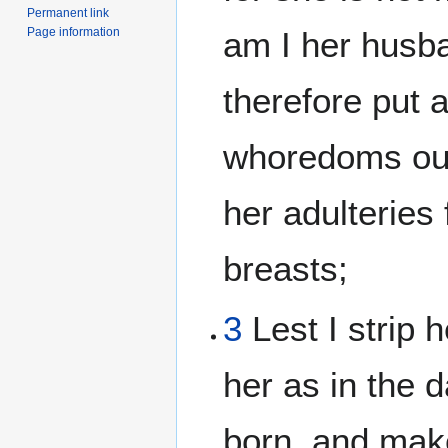
Permanent link
Page information
am I her husba
therefore put 
whoredoms out 
her adulteries
breasts;
3
Lest I strip 
her as in the 
born, and mak