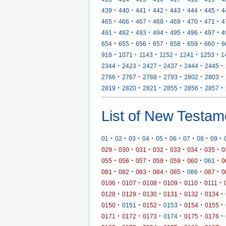
·
·
·
·
·
·
·
439
440
441
442
443
444
445
4
·
·
·
·
·
·
·
465
466
467
468
469
470
471
4
·
·
·
·
·
·
·
491
492
493
494
495
496
497
4
·
·
·
·
·
·
·
654
655
656
657
658
659
660
6
·
·
·
·
·
·
918
1071
1143
1152
1241
1253
1
·
·
·
·
·
·
2344
2423
2427
2437
2444
2445
·
·
·
·
·
·
2766
2767
2768
2793
2802
2803
·
·
·
·
·
·
2819
2820
2821
2855
2856
2857
List of New Testam
·
·
·
·
·
·
·
·
·
01
02
03
04
05
06
07
08
09
·
·
·
·
·
·
·
029
030
031
032
033
034
035
0
·
·
·
·
·
·
·
055
056
057
058
059
060
061
0
·
·
·
·
·
·
·
081
082
083
084
085
086
087
0
·
·
·
·
·
·
0106
0107
0108
0109
0110
0111
·
·
·
·
·
·
0128
0129
0130
0131
0132
0134
·
·
·
·
·
·
0150
0151
0152
0153
0154
0155
·
·
·
·
·
·
0171
0172
0173
0174
0175
0176