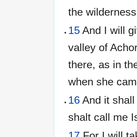
the wilderness
15
And I will g
valley of Acho
there, as in t
when she came 
16
And it shall
shalt call me I
17
For I will t