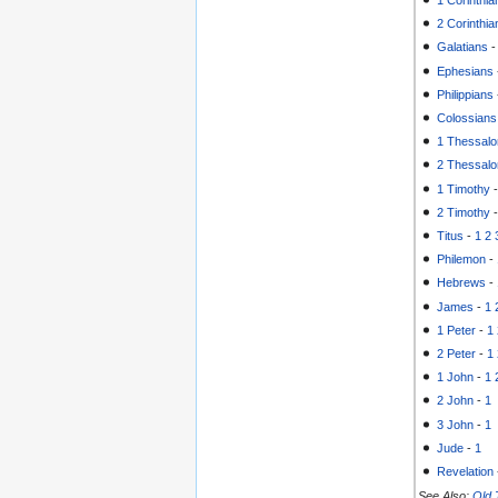
2 Corinthia
Galatians
Ephesians
Philippians
Colossians
1 Thessalo
2 Thessalo
1 Timothy
2 Timothy
Titus
-
1
2
Philemon
-
Hebrews
-
James
-
1
1 Peter
-
1
2 Peter
-
1
1 John
-
1
2 John
-
1
3 John
-
1
Jude
-
1
Revelation
See Also:
Old 