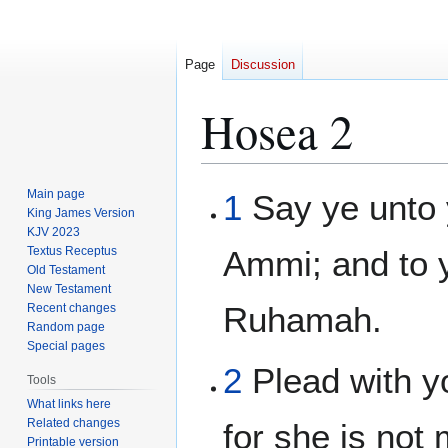
Page
Discussion
Hosea 2
Jump
Jump
Main page
1
Say ye unto 
to
to
King James Version
KJV 2023
navigation
search
Textus Receptus
Ammi; and to y
Old Testament
New Testament
Ruhamah.
Recent changes
Random page
Special pages
2
Plead with y
Tools
What links here
Related changes
for she is not 
Printable version