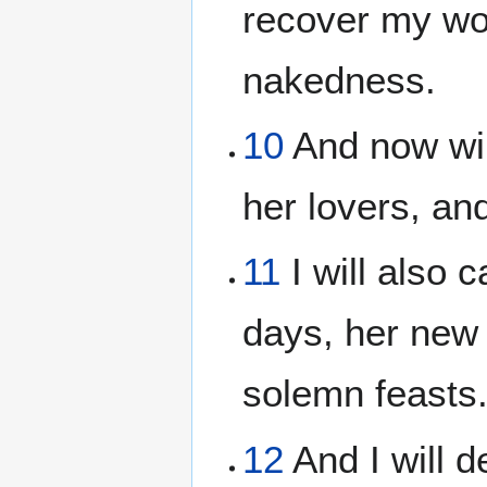
recover my woo
nakedness.
10
And now will
her lovers, an
11
I will also 
days, her new 
solemn feasts
12
And I will d