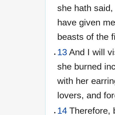
she hath said,
have given me:
beasts of the f
13
And I will v
she burned in
with her earri
lovers, and fo
14
Therefore, b