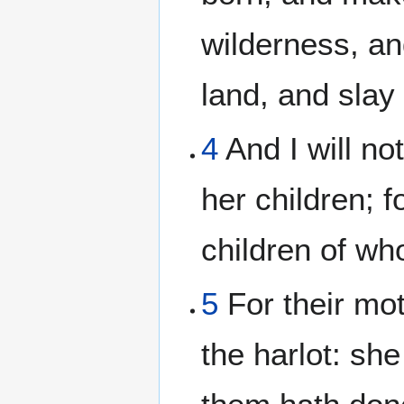
wilderness, an
land, and slay 
4
And I will n
her children; f
children of w
5
For their mo
the harlot: sh