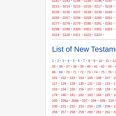
·
·
·
·
·
·
0192
0193
0194
0195
0196
0197
·
·
·
·
·
·
0213
0214
0215
0216
0217
0218
·
·
·
·
·
·
0235
0236
0237
0238
0239
0240
·
·
·
·
·
·
0256
0257
0258
0259
0260
0261
·
·
·
·
·
·
0277
0278
0279
0280
0281
0282
·
·
·
·
·
·
0298
0299
0300
0301
0302
0303
·
·
·
·
·
0319
0320
0321
0322
0323
List of New Testame
·
·
·
·
·
·
·
·
·
·
·
1
2
3
4
5
6
7
8
9
10
11
12
·
·
·
·
·
·
·
·
·
35
36
37
38
39
40
41
42
43
·
·
·
·
·
·
·
·
·
68
69
70
71
72
73
74
75
76
·
·
·
·
·
·
·
101
102
103
104
105
106
107
1
·
·
·
·
·
·
·
127
128
129
130
131
132
133
1
·
·
·
·
·
·
·
153
154
155
156
157
158
159
1
·
·
·
·
·
·
·
179
180
181
182
183
184
185
1
·
·
·
·
·
·
205
206a
206b
207
208
209
210
·
·
·
·
·
·
·
230
231
232
233
234
235
236
2
·
·
·
·
·
·
·
256
257
258
259
260
261
262
2