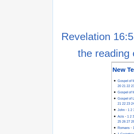
Revelation 16:5
the reading 
New Te
Gospel of 
20
21
22
2
Gospel of 
Gospel of 
21
22
23
2
John
-
1
2
Acts
-
1
2
25
26
27
2
Romans
-
1 Corinthia