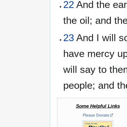
22
And the eart
the oil; and th
23
And I will s
have mercy upo
will say to th
people; and th
Some Helpful Links
Please Donate