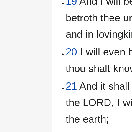
19
And I will b
betroth thee u
and in lovingk
20
I will even 
thou shalt kn
21
And it shall
the LORD, I wi
the earth;