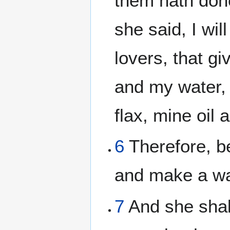
them hath done
she said, I wil
lovers, that g
and my water,
flax, mine oil 
6
Therefore, be
and make a wal
7
And she shall