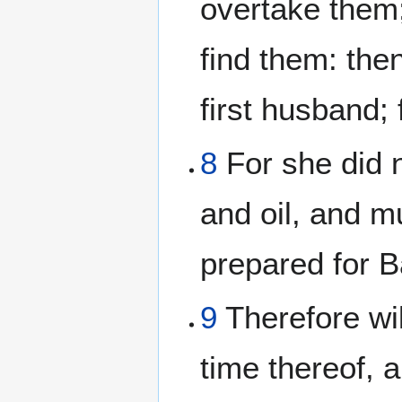
overtake them;
find them: then
first husband;
8
For she did n
and oil, and mu
prepared for B
9
Therefore wil
time thereof, 