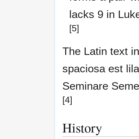
lacks 9 in Luk
[5]
The Latin text in
spaciosa est lil
Seminare Semen
[4]
History