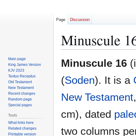
Page
Discussion
Minuscule 1
Jump
Jump
Main page
Minuscule 16
(
to
to
King James Version
KJV 2023
navigation
search
Textus Receptus
(
Soden
). It is a
Old Testament
New Testament
New Testament
Recent changes
Random page
Special pages
cm), dated
pale
Tools
What links here
two columns per
Related changes
Printable version