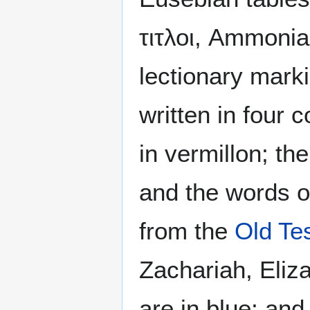
τιτλοι, Ammonia
lectionary mark
written in four 
in vermillon; th
and the words o
from the
Old Te
Zachariah, Eliz
are in blue; an