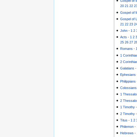
Gospel of 
20
21
22
2
Gospel of 
Gospel of 
21
22
23
2
John
-
1
2
Acts
-
1
2
25
26
27
2
Romans
-
1 Corinthia
2 Corinthia
Galatians
Ephesians
Philippians
Colossians
1 Thessalo
2 Thessalo
1 Timothy
2 Timothy
Titus
-
1
2
Philemon
-
Hebrews
-