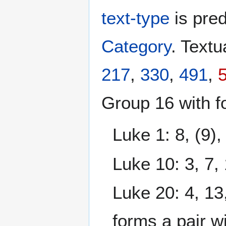
text-type
is pre
Category
. Textu
217
,
330
,
491
,
Group 16 with fo
Luke 1: 8, (9),
Luke 10: 3, 7, 
Luke 20: 4, 13,
forms a pair 