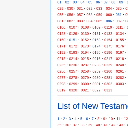
·
·
·
·
·
·
·
·
·
01
02
03
04
05
06
07
08
09
·
·
·
·
·
·
·
029
030
031
032
033
034
035
0
·
·
·
·
·
·
·
055
056
057
058
059
060
061
0
·
·
·
·
·
·
·
081
082
083
084
085
086
087
0
·
·
·
·
·
·
0106
0107
0108
0109
0110
0111
·
·
·
·
·
·
0128
0129
0130
0131
0132
0134
·
·
·
·
·
·
0150
0151
0152
0153
0154
0155
·
·
·
·
·
·
0171
0172
0173
0174
0175
0176
·
·
·
·
·
·
0192
0193
0194
0195
0196
0197
·
·
·
·
·
·
0213
0214
0215
0216
0217
0218
·
·
·
·
·
·
0235
0236
0237
0238
0239
0240
·
·
·
·
·
·
0256
0257
0258
0259
0260
0261
·
·
·
·
·
·
0277
0278
0279
0280
0281
0282
·
·
·
·
·
·
0298
0299
0300
0301
0302
0303
·
·
·
·
·
0319
0320
0321
0322
0323
List of New Testame
·
·
·
·
·
·
·
·
·
·
·
1
2
3
4
5
6
7
8
9
10
11
12
·
·
·
·
·
·
·
·
·
35
36
37
38
39
40
41
42
43