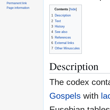
Permanent link
Page information
Contents
1
Description
2
Text
3
History
4
See also
5
References
6
External links
7
Other Minuscules
Description
The codex conta
Gospels
with
la
Eusebian tables 