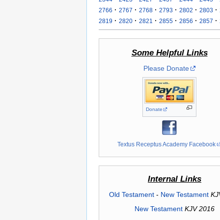
·
·
·
·
·
·
2766
2767
2768
2793
2802
2803
·
·
·
·
·
·
2819
2820
2821
2855
2856
2857
Some Helpful Links
Please Donate
Donate
Textus Receptus Academy Facebook
Internal Links
Old Testament
-
New Testament
KJ
New Testament
KJV 2016