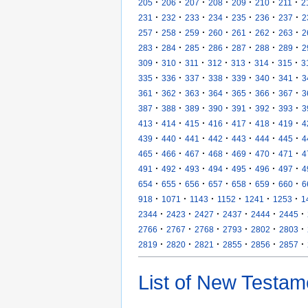
·
·
·
·
·
·
·
205
206
207
208
209
210
211
2
·
·
·
·
·
·
·
231
232
233
234
235
236
237
2
·
·
·
·
·
·
·
257
258
259
260
261
262
263
2
·
·
·
·
·
·
·
283
284
285
286
287
288
289
2
·
·
·
·
·
·
·
309
310
311
312
313
314
315
3
·
·
·
·
·
·
·
335
336
337
338
339
340
341
3
·
·
·
·
·
·
·
361
362
363
364
365
366
367
3
·
·
·
·
·
·
·
387
388
389
390
391
392
393
3
·
·
·
·
·
·
·
413
414
415
416
417
418
419
4
·
·
·
·
·
·
·
439
440
441
442
443
444
445
4
·
·
·
·
·
·
·
465
466
467
468
469
470
471
4
·
·
·
·
·
·
·
491
492
493
494
495
496
497
4
·
·
·
·
·
·
·
654
655
656
657
658
659
660
6
·
·
·
·
·
·
918
1071
1143
1152
1241
1253
1
·
·
·
·
·
·
2344
2423
2427
2437
2444
2445
·
·
·
·
·
·
2766
2767
2768
2793
2802
2803
·
·
·
·
·
·
2819
2820
2821
2855
2856
2857
List of New Testam