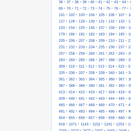
·
·
·
·
·
·
·
·
·
36
37
38
39
40
41
42
43
44
·
·
·
·
·
·
·
·
·
69
70
71
72
73
74
75
76
77
·
·
·
·
·
·
·
101
102
103
104
105
106
107
1
·
·
·
·
·
·
·
127
128
129
130
131
132
133
1
·
·
·
·
·
·
·
153
154
155
156
157
158
159
1
·
·
·
·
·
·
·
179
180
181
182
183
184
185
1
·
·
·
·
·
·
·
205
206
207
208
209
210
211
2
·
·
·
·
·
·
·
231
232
233
234
235
236
237
2
·
·
·
·
·
·
·
257
258
259
260
261
262
263
2
·
·
·
·
·
·
·
283
284
285
286
287
288
289
2
·
·
·
·
·
·
·
309
310
311
312
313
314
315
3
·
·
·
·
·
·
·
335
336
337
338
339
340
341
3
·
·
·
·
·
·
·
361
362
363
364
365
366
367
3
·
·
·
·
·
·
·
387
388
389
390
391
392
393
3
·
·
·
·
·
·
·
413
414
415
416
417
418
419
4
·
·
·
·
·
·
·
439
440
441
442
443
444
445
4
·
·
·
·
·
·
·
465
466
467
468
469
470
471
4
·
·
·
·
·
·
·
491
492
493
494
495
496
497
4
·
·
·
·
·
·
·
654
655
656
657
658
659
660
6
·
·
·
·
·
·
918
1071
1143
1152
1241
1253
1
·
·
·
·
·
·
2344
2423
2427
2437
2444
2445