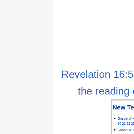
Revelation 16:5
the reading 
New Te
Gospel of 
20
21
22
2
Gospel of 