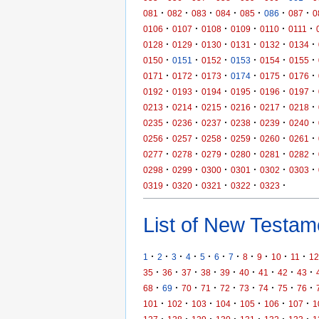
·
·
·
·
·
·
·
081
082
083
084
085
086
087
0
·
·
·
·
·
·
0106
0107
0108
0109
0110
0111
·
·
·
·
·
·
0128
0129
0130
0131
0132
0134
·
·
·
·
·
·
0150
0151
0152
0153
0154
0155
·
·
·
·
·
·
0171
0172
0173
0174
0175
0176
·
·
·
·
·
·
0192
0193
0194
0195
0196
0197
·
·
·
·
·
·
0213
0214
0215
0216
0217
0218
·
·
·
·
·
·
0235
0236
0237
0238
0239
0240
·
·
·
·
·
·
0256
0257
0258
0259
0260
0261
·
·
·
·
·
·
0277
0278
0279
0280
0281
0282
·
·
·
·
·
·
0298
0299
0300
0301
0302
0303
·
·
·
·
·
0319
0320
0321
0322
0323
List of New Testame
·
·
·
·
·
·
·
·
·
·
·
1
2
3
4
5
6
7
8
9
10
11
12
·
·
·
·
·
·
·
·
·
35
36
37
38
39
40
41
42
43
·
·
·
·
·
·
·
·
·
68
69
70
71
72
73
74
75
76
·
·
·
·
·
·
·
101
102
103
104
105
106
107
1
·
·
·
·
·
·
·