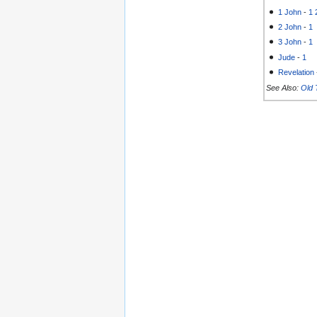
1 John
-
1
2 John
-
1
3 John
-
1
Jude
-
1
Revelation
See Also:
Old 