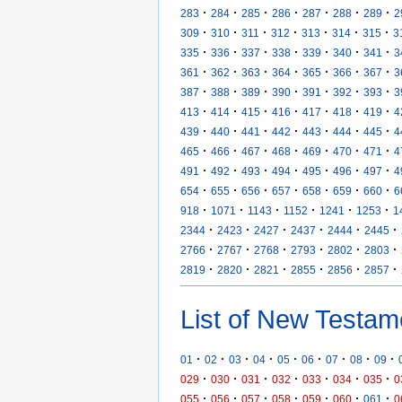
·
·
·
·
·
·
·
283
284
285
286
287
288
289
2
·
·
·
·
·
·
·
309
310
311
312
313
314
315
3
·
·
·
·
·
·
·
335
336
337
338
339
340
341
3
·
·
·
·
·
·
·
361
362
363
364
365
366
367
3
·
·
·
·
·
·
·
387
388
389
390
391
392
393
3
·
·
·
·
·
·
·
413
414
415
416
417
418
419
4
·
·
·
·
·
·
·
439
440
441
442
443
444
445
4
·
·
·
·
·
·
·
465
466
467
468
469
470
471
4
·
·
·
·
·
·
·
491
492
493
494
495
496
497
4
·
·
·
·
·
·
·
654
655
656
657
658
659
660
6
·
·
·
·
·
·
918
1071
1143
1152
1241
1253
1
·
·
·
·
·
·
2344
2423
2427
2437
2444
2445
·
·
·
·
·
·
2766
2767
2768
2793
2802
2803
·
·
·
·
·
·
2819
2820
2821
2855
2856
2857
List of New Testam
·
·
·
·
·
·
·
·
·
01
02
03
04
05
06
07
08
09
·
·
·
·
·
·
·
029
030
031
032
033
034
035
0
·
·
·
·
·
·
·
055
056
057
058
059
060
061
0