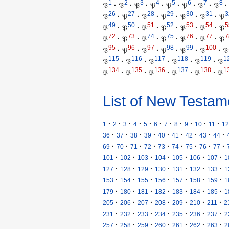
1
2
3
4
5
6
7
8
𝔓
·
𝔓
·
𝔓
·
𝔓
·
𝔓
·
𝔓
·
𝔓
·
𝔓
·
26
27
28
29
30
31
3
𝔓
·
𝔓
·
𝔓
·
𝔓
·
𝔓
·
𝔓
·
𝔓
49
50
51
52
53
54
5
𝔓
·
𝔓
·
𝔓
·
𝔓
·
𝔓
·
𝔓
·
𝔓
72
73
74
75
76
77
7
𝔓
·
𝔓
·
𝔓
·
𝔓
·
𝔓
·
𝔓
·
𝔓
95
96
97
98
99
100
𝔓
·
𝔓
·
𝔓
·
𝔓
·
𝔓
·
𝔓
·
𝔓
115
116
117
118
119
1
𝔓
·
𝔓
·
𝔓
·
𝔓
·
𝔓
·
𝔓
134
135
136
137
138
1
𝔓
·
𝔓
·
𝔓
·
𝔓
·
𝔓
·
𝔓
List of New Testam
·
·
·
·
·
·
·
·
·
·
·
1
2
3
4
5
6
7
8
9
10
11
12
·
·
·
·
·
·
·
·
·
36
37
38
39
40
41
42
43
44
·
·
·
·
·
·
·
·
·
69
70
71
72
73
74
75
76
77
·
·
·
·
·
·
·
101
102
103
104
105
106
107
1
·
·
·
·
·
·
·
127
128
129
130
131
132
133
1
·
·
·
·
·
·
·
153
154
155
156
157
158
159
1
·
·
·
·
·
·
·
179
180
181
182
183
184
185
1
·
·
·
·
·
·
·
205
206
207
208
209
210
211
2
·
·
·
·
·
·
·
231
232
233
234
235
236
237
2
·
·
·
·
·
·
·
257
258
259
260
261
262
263
2