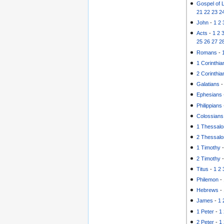
Gospel of 
21
22
23
2
John
-
1
2
Acts
-
1
2
25
26
27
2
Romans
-
1 Corinthia
2 Corinthia
Galatians
Ephesians
Philippians
Colossians
1 Thessalo
2 Thessalo
1 Timothy
2 Timothy
Titus
-
1
2
Philemon
-
Hebrews
-
James
-
1
1 Peter
-
1
2 Peter
-
1