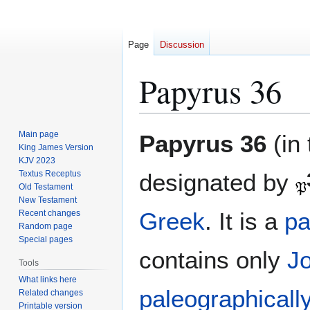
Page
Discussion
Papyrus 36
Jump
Jump
Main page
Papyrus 36
(in
to
to
King James Version
KJV 2023
navigation
search
Textus Receptus
designated by
Old Testament
New Testament
Greek
. It is a
pa
Recent changes
Random page
Special pages
contains only
J
Tools
What links here
paleographicall
Related changes
Printable version