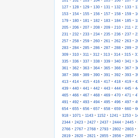
101
102
103
104
105
106
107
1
·
·
·
·
·
·
·
127
128
129
130
131
132
133
1
·
·
·
·
·
·
·
153
154
155
156
157
158
159
1
·
·
·
·
·
·
·
179
180
181
182
183
184
185
1
·
·
·
·
·
·
·
205
206
207
208
209
210
211
2
·
·
·
·
·
·
·
231
232
233
234
235
236
237
2
·
·
·
·
·
·
·
257
258
259
260
261
262
263
2
·
·
·
·
·
·
·
283
284
285
286
287
288
289
2
·
·
·
·
·
·
·
309
310
311
312
313
314
315
3
·
·
·
·
·
·
·
335
336
337
338
339
340
341
3
·
·
·
·
·
·
·
361
362
363
364
365
366
367
3
·
·
·
·
·
·
·
387
388
389
390
391
392
393
3
·
·
·
·
·
·
·
413
414
415
416
417
418
419
4
·
·
·
·
·
·
·
439
440
441
442
443
444
445
4
·
·
·
·
·
·
·
465
466
467
468
469
470
471
4
·
·
·
·
·
·
·
491
492
493
494
495
496
497
4
·
·
·
·
·
·
·
654
655
656
657
658
659
660
6
·
·
·
·
·
·
918
1071
1143
1152
1241
1253
1
·
·
·
·
·
·
2344
2423
2427
2437
2444
2445
·
·
·
·
·
·
2766
2767
2768
2793
2802
2803
·
·
·
·
·
·
2819
2820
2821
2855
2856
2857