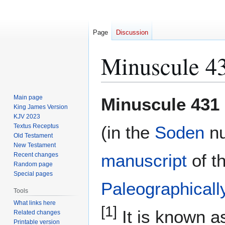
Page
Discussion
Minuscule 4
Jump
Jump
Main page
Minuscule 431
to
to
King James Version
KJV 2023
navigation
search
Textus Receptus
(in the
Soden
nu
Old Testament
New Testament
manuscript
of t
Recent changes
Random page
Special pages
Paleographicall
Tools
What links here
[1]
It is known 
Related changes
Printable version