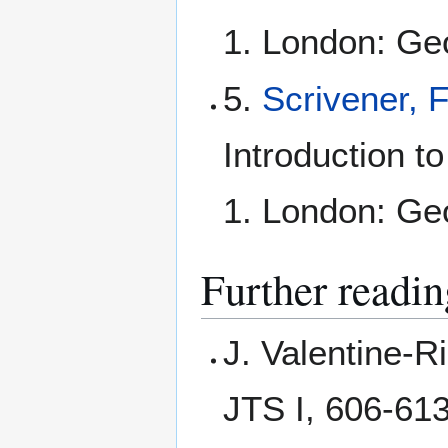
1. London: Geo
5.
Scrivener, 
Introduction t
1. London: Geo
Further readin
J. Valentine-R
JTS I, 606-613