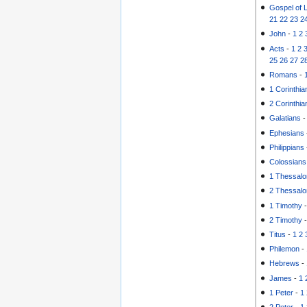
Gospel of 
21
22
23
2
John
-
1
2
Acts
-
1
2
25
26
27
2
Romans
-
1 Corinthia
2 Corinthia
Galatians
Ephesians
Philippians
Colossians
1 Thessalo
2 Thessalo
1 Timothy
2 Timothy
Titus
-
1
2
Philemon
-
Hebrews
-
James
-
1
1 Peter
-
1
2 Peter
-
1