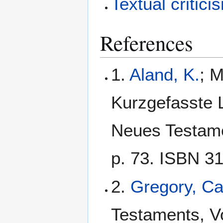
Textual critici
References
1.
Aland, K.
; M
Kurzgefasste L
Neues Testamen
p. 73. ISBN 3
2.
Gregory, C
Testaments, Vo