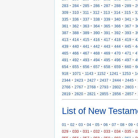
·
·
·
·
·
·
·
283
284
285
286
287
288
289
2
·
·
·
·
·
·
·
309
310
311
312
313
314
315
3
·
·
·
·
·
·
·
335
336
337
338
339
340
341
3
·
·
·
·
·
·
·
361
362
363
364
365
366
367
3
·
·
·
·
·
·
·
387
388
389
390
391
392
393
3
·
·
·
·
·
·
·
413
414
415
416
417
418
419
4
·
·
·
·
·
·
·
439
440
441
442
443
444
445
4
·
·
·
·
·
·
·
465
466
467
468
469
470
471
4
·
·
·
·
·
·
·
491
492
493
494
495
496
497
4
·
·
·
·
·
·
·
654
655
656
657
658
659
660
6
·
·
·
·
·
·
918
1071
1143
1152
1241
1253
1
·
·
·
·
·
·
2344
2423
2427
2437
2444
2445
·
·
·
·
·
·
2766
2767
2768
2793
2802
2803
·
·
·
·
·
·
2819
2820
2821
2855
2856
2857
List of New Testam
·
·
·
·
·
·
·
·
·
01
02
03
04
05
06
07
08
09
·
·
·
·
·
·
·
029
030
031
032
033
034
035
0