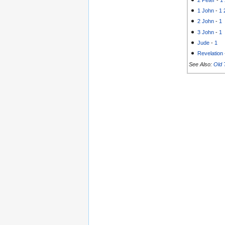
1 John
-
1
2 John
-
1
3 John
-
1
Jude
-
1
Revelation
See Also:
Old 