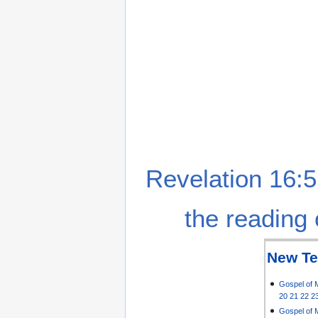
Revelation 16:5
the reading 
New Te
Gospel of 
20
21
22
2
Gospel of 