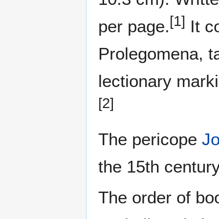
[1]
per page.
It c
Prolegomena, ta
lectionary mark
[2]
The pericope
Jo
the 15th centur
The order of boo