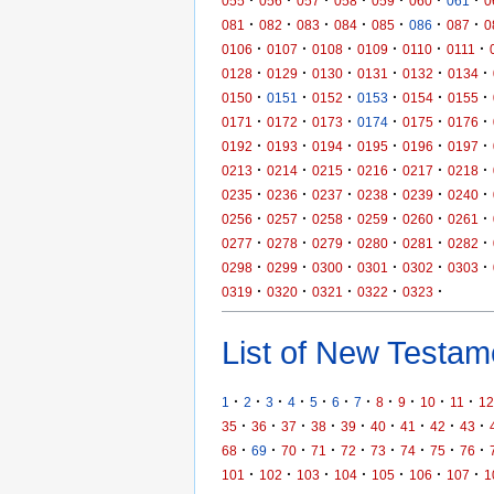
·
·
·
·
·
·
·
055
056
057
058
059
060
061
0
·
·
·
·
·
·
·
081
082
083
084
085
086
087
0
·
·
·
·
·
·
0106
0107
0108
0109
0110
0111
·
·
·
·
·
·
0128
0129
0130
0131
0132
0134
·
·
·
·
·
·
0150
0151
0152
0153
0154
0155
·
·
·
·
·
·
0171
0172
0173
0174
0175
0176
·
·
·
·
·
·
0192
0193
0194
0195
0196
0197
·
·
·
·
·
·
0213
0214
0215
0216
0217
0218
·
·
·
·
·
·
0235
0236
0237
0238
0239
0240
·
·
·
·
·
·
0256
0257
0258
0259
0260
0261
·
·
·
·
·
·
0277
0278
0279
0280
0281
0282
·
·
·
·
·
·
0298
0299
0300
0301
0302
0303
·
·
·
·
·
0319
0320
0321
0322
0323
List of New Testame
·
·
·
·
·
·
·
·
·
·
·
1
2
3
4
5
6
7
8
9
10
11
12
·
·
·
·
·
·
·
·
·
35
36
37
38
39
40
41
42
43
·
·
·
·
·
·
·
·
·
68
69
70
71
72
73
74
75
76
·
·
·
·
·
·
·
101
102
103
104
105
106
107
1