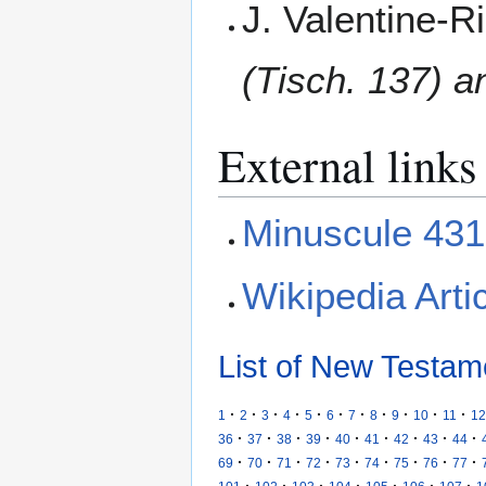
J. Valentine-R
(Tisch. 137) an
External links
Minuscule 431
Wikipedia Arti
List of New Testam
·
·
·
·
·
·
·
·
·
·
·
1
2
3
4
5
6
7
8
9
10
11
12
·
·
·
·
·
·
·
·
·
36
37
38
39
40
41
42
43
44
·
·
·
·
·
·
·
·
·
69
70
71
72
73
74
75
76
77
·
·
·
·
·
·
·