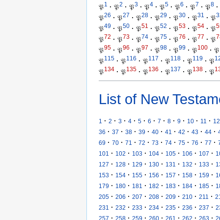
1
2
3
4
5
6
7
8
𝔓
·
𝔓
·
𝔓
·
𝔓
·
𝔓
·
𝔓
·
𝔓
·
𝔓
·
26
27
28
29
30
31
3
𝔓
·
𝔓
·
𝔓
·
𝔓
·
𝔓
·
𝔓
·
𝔓
49
50
51
52
53
54
5
𝔓
·
𝔓
·
𝔓
·
𝔓
·
𝔓
·
𝔓
·
𝔓
72
73
74
75
76
77
7
𝔓
·
𝔓
·
𝔓
·
𝔓
·
𝔓
·
𝔓
·
𝔓
95
96
97
98
99
100
𝔓
·
𝔓
·
𝔓
·
𝔓
·
𝔓
·
𝔓
·
𝔓
115
116
117
118
119
1
𝔓
·
𝔓
·
𝔓
·
𝔓
·
𝔓
·
𝔓
134
135
136
137
138
1
𝔓
·
𝔓
·
𝔓
·
𝔓
·
𝔓
·
𝔓
List of New Testam
·
·
·
·
·
·
·
·
·
·
·
1
2
3
4
5
6
7
8
9
10
11
12
·
·
·
·
·
·
·
·
·
36
37
38
39
40
41
42
43
44
·
·
·
·
·
·
·
·
·
69
70
71
72
73
74
75
76
77
·
·
·
·
·
·
·
101
102
103
104
105
106
107
1
·
·
·
·
·
·
·
127
128
129
130
131
132
133
1
·
·
·
·
·
·
·
153
154
155
156
157
158
159
1
·
·
·
·
·
·
·
179
180
181
182
183
184
185
1
·
·
·
·
·
·
·
205
206
207
208
209
210
211
2
·
·
·
·
·
·
·
231
232
233
234
235
236
237
2
·
·
·
·
·
·
·
257
258
259
260
261
262
263
2