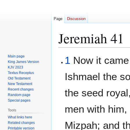
Page
Discussion
Jeremiah 41
Jump
Jump
Main page
1
Now it came 
to
to
King James Version
KJV 2023
navigation
search
Textus Receptus
Ishmael the so
Old Testament
New Testament
the seed royal
Recent changes
Random page
Special pages
men with him,
Tools
What links here
Mizpah; and th
Related changes
Printable version