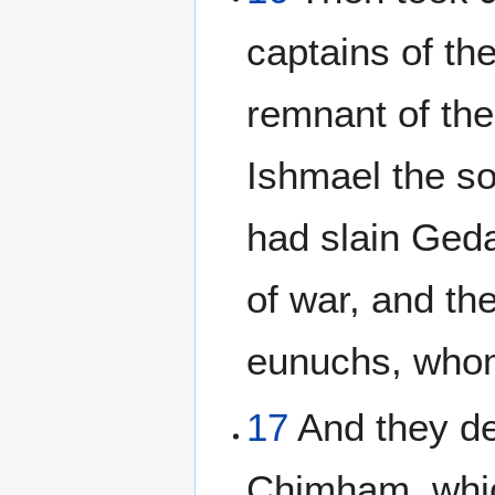
captains of the
remnant of th
Ishmael the so
had slain Ged
of war, and th
eunuchs, whom
17
And they dep
Chimham, which