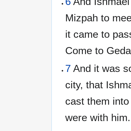
6
And Ishmael 
Mizpah to mee
it came to pas
Come to Gedal
7
And it was so
city, that Ish
cast them into 
were with him.