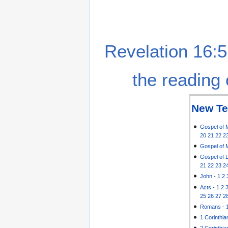
Revelation 16:5
the reading 
New Te
Gospel of 
20
21
22
2
Gospel of 
Gospel of 
21
22
23
2
John
-
1
2
Acts
-
1
2
25
26
27
2
Romans
-
1 Corinthia