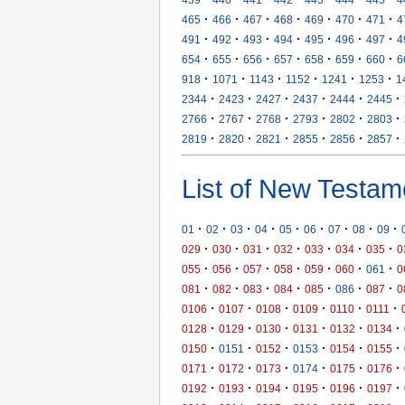
·
·
·
·
·
·
·
465
466
467
468
469
470
471
4
·
·
·
·
·
·
·
491
492
493
494
495
496
497
4
·
·
·
·
·
·
·
654
655
656
657
658
659
660
6
·
·
·
·
·
·
918
1071
1143
1152
1241
1253
1
·
·
·
·
·
·
2344
2423
2427
2437
2444
2445
·
·
·
·
·
·
2766
2767
2768
2793
2802
2803
·
·
·
·
·
·
2819
2820
2821
2855
2856
2857
List of New Testam
·
·
·
·
·
·
·
·
·
01
02
03
04
05
06
07
08
09
·
·
·
·
·
·
·
029
030
031
032
033
034
035
0
·
·
·
·
·
·
·
055
056
057
058
059
060
061
0
·
·
·
·
·
·
·
081
082
083
084
085
086
087
0
·
·
·
·
·
·
0106
0107
0108
0109
0110
0111
·
·
·
·
·
·
0128
0129
0130
0131
0132
0134
·
·
·
·
·
·
0150
0151
0152
0153
0154
0155
·
·
·
·
·
·
0171
0172
0173
0174
0175
0176
·
·
·
·
·
·
0192
0193
0194
0195
0196
0197