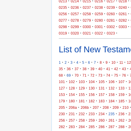
·
·
·
·
·
·
0213
0214
0215
0216
0217
0218
·
·
·
·
·
·
0235
0236
0237
0238
0239
0240
·
·
·
·
·
·
0256
0257
0258
0259
0260
0261
·
·
·
·
·
·
0277
0278
0279
0280
0281
0282
·
·
·
·
·
·
0298
0299
0300
0301
0302
0303
·
·
·
·
·
0319
0320
0321
0322
0323
List of New Testame
·
·
·
·
·
·
·
·
·
·
·
1
2
3
4
5
6
7
8
9
10
11
12
·
·
·
·
·
·
·
·
·
35
36
37
38
39
40
41
42
43
·
·
·
·
·
·
·
·
·
68
69
70
71
72
73
74
75
76
·
·
·
·
·
·
·
101
102
103
104
105
106
107
1
·
·
·
·
·
·
·
127
128
129
130
131
132
133
1
·
·
·
·
·
·
·
153
154
155
156
157
158
159
1
·
·
·
·
·
·
·
179
180
181
182
183
184
185
1
·
·
·
·
·
·
205
206a
206b
207
208
209
210
·
·
·
·
·
·
·
230
231
232
233
234
235
236
2
·
·
·
·
·
·
·
256
257
258
259
260
261
262
2
·
·
·
·
·
·
·
282
283
284
285
286
287
288
2