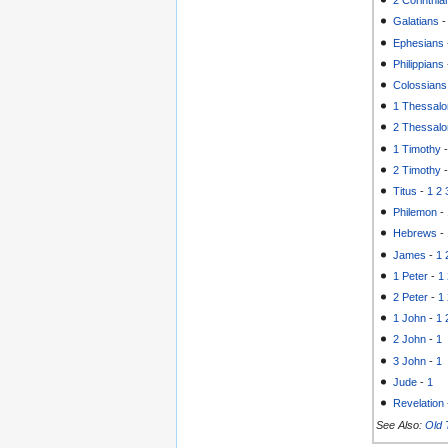
2 Corinthia
Galatians
Ephesians
Philippians
Colossians
1 Thessalo
2 Thessalo
1 Timothy
2 Timothy
Titus
-
1
2
Philemon
-
Hebrews
-
James
-
1
1 Peter
-
1
2 Peter
-
1
1 John
-
1
2 John
-
1
3 John
-
1
Jude
-
1
Revelation
See Also:
Old 