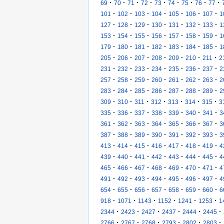
·
·
·
·
·
·
·
·
·
69
70
71
72
73
74
75
76
77
·
·
·
·
·
·
·
101
102
103
104
105
106
107
1
·
·
·
·
·
·
·
127
128
129
130
131
132
133
1
·
·
·
·
·
·
·
153
154
155
156
157
158
159
1
·
·
·
·
·
·
·
179
180
181
182
183
184
185
1
·
·
·
·
·
·
·
205
206
207
208
209
210
211
2
·
·
·
·
·
·
·
231
232
233
234
235
236
237
2
·
·
·
·
·
·
·
257
258
259
260
261
262
263
2
·
·
·
·
·
·
·
283
284
285
286
287
288
289
2
·
·
·
·
·
·
·
309
310
311
312
313
314
315
3
·
·
·
·
·
·
·
335
336
337
338
339
340
341
3
·
·
·
·
·
·
·
361
362
363
364
365
366
367
3
·
·
·
·
·
·
·
387
388
389
390
391
392
393
3
·
·
·
·
·
·
·
413
414
415
416
417
418
419
4
·
·
·
·
·
·
·
439
440
441
442
443
444
445
4
·
·
·
·
·
·
·
465
466
467
468
469
470
471
4
·
·
·
·
·
·
·
491
492
493
494
495
496
497
4
·
·
·
·
·
·
·
654
655
656
657
658
659
660
6
·
·
·
·
·
·
918
1071
1143
1152
1241
1253
1
·
·
·
·
·
·
2344
2423
2427
2437
2444
2445
·
·
·
·
·
·
2766
2767
2768
2793
2802
2803