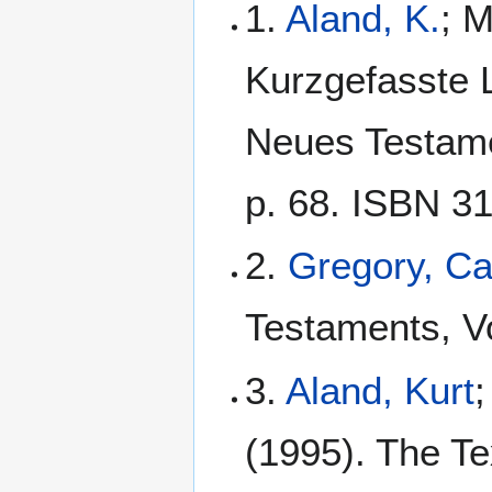
1.
Aland, K.
; M
Kurzgefasste L
Neues Testamen
p. 68. ISBN 3
2.
Gregory, C
Testaments, Vo
3.
Aland, Kurt
;
(1995). The Te