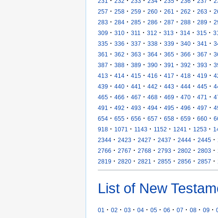
·
·
·
·
·
·
·
231
232
233
234
235
236
237
2
·
·
·
·
·
·
·
257
258
259
260
261
262
263
2
·
·
·
·
·
·
·
283
284
285
286
287
288
289
2
·
·
·
·
·
·
·
309
310
311
312
313
314
315
3
·
·
·
·
·
·
·
335
336
337
338
339
340
341
3
·
·
·
·
·
·
·
361
362
363
364
365
366
367
3
·
·
·
·
·
·
·
387
388
389
390
391
392
393
3
·
·
·
·
·
·
·
413
414
415
416
417
418
419
4
·
·
·
·
·
·
·
439
440
441
442
443
444
445
4
·
·
·
·
·
·
·
465
466
467
468
469
470
471
4
·
·
·
·
·
·
·
491
492
493
494
495
496
497
4
·
·
·
·
·
·
·
654
655
656
657
658
659
660
6
·
·
·
·
·
·
918
1071
1143
1152
1241
1253
1
·
·
·
·
·
·
2344
2423
2427
2437
2444
2445
·
·
·
·
·
·
2766
2767
2768
2793
2802
2803
·
·
·
·
·
·
2819
2820
2821
2855
2856
2857
List of New Testam
·
·
·
·
·
·
·
·
·
01
02
03
04
05
06
07
08
09