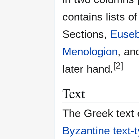
contains lists 
Sections,
Euseb
Menologion
, an
[2]
later hand.
Text
The Greek text o
Byzantine text-