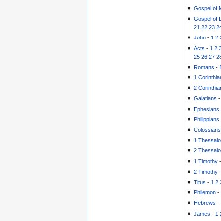
Gospel of 
Gospel of 
21
22
23
2
John
-
1
2
Acts
-
1
2
25
26
27
2
Romans
-
1 Corinthia
2 Corinthia
Galatians
Ephesians
Philippians
Colossians
1 Thessalo
2 Thessalo
1 Timothy
2 Timothy
Titus
-
1
2
Philemon
-
Hebrews
-
James
-
1