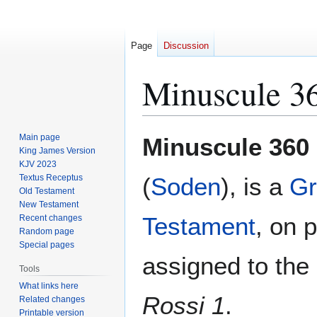
Page
Discussion
Minuscule 3
Jump
Jump
Main page
Minuscule 360
to
to
King James Version
KJV 2023
navigation
search
Textus Receptus
(
Soden
), is a
Gr
Old Testament
New Testament
Testament
, on 
Recent changes
Random page
Special pages
assigned to the 
Tools
What links here
Rossi 1
.
Related changes
Printable version