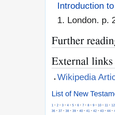
Introduction t
1. London. p. 
Further readin
External links
Wikipedia Arti
List of New Testam
·
·
·
·
·
·
·
·
·
·
·
1
2
3
4
5
6
7
8
9
10
11
12
·
·
·
·
·
·
·
·
·
36
37
38
39
40
41
42
43
44