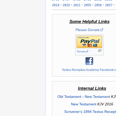
·
·
·
·
·
·
2819
2820
2821
2855
2856
2857
Some Helpful Links
Please Donate
Donate
Textus Receptus Academy Facebook
Internal Links
Old Testament
-
New Testament
KJ
New Testament
KJV 2016
Scrivener's 1894 Textus Recep