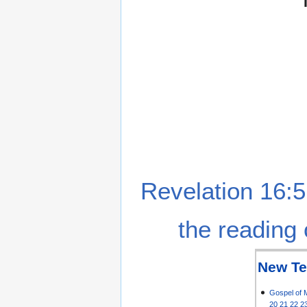
Revelation 16:5
the reading 
New Te
Gospel of 
20
21
22
2