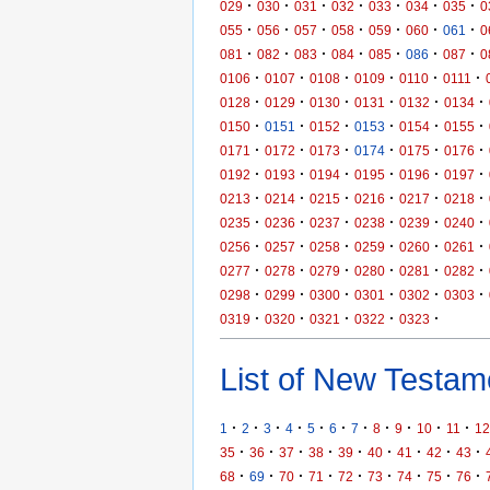
·
·
·
·
·
·
·
029
030
031
032
033
034
035
0
·
·
·
·
·
·
·
055
056
057
058
059
060
061
0
·
·
·
·
·
·
·
081
082
083
084
085
086
087
0
·
·
·
·
·
·
0106
0107
0108
0109
0110
0111
·
·
·
·
·
·
0128
0129
0130
0131
0132
0134
·
·
·
·
·
·
0150
0151
0152
0153
0154
0155
·
·
·
·
·
·
0171
0172
0173
0174
0175
0176
·
·
·
·
·
·
0192
0193
0194
0195
0196
0197
·
·
·
·
·
·
0213
0214
0215
0216
0217
0218
·
·
·
·
·
·
0235
0236
0237
0238
0239
0240
·
·
·
·
·
·
0256
0257
0258
0259
0260
0261
·
·
·
·
·
·
0277
0278
0279
0280
0281
0282
·
·
·
·
·
·
0298
0299
0300
0301
0302
0303
·
·
·
·
·
0319
0320
0321
0322
0323
List of New Testame
·
·
·
·
·
·
·
·
·
·
·
1
2
3
4
5
6
7
8
9
10
11
12
·
·
·
·
·
·
·
·
·
35
36
37
38
39
40
41
42
43
·
·
·
·
·
·
·
·
·
68
69
70
71
72
73
74
75
76