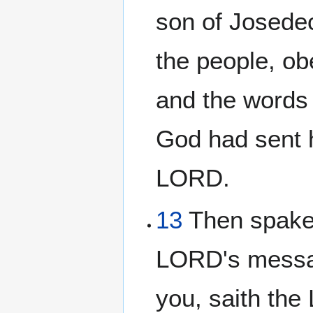
son of Josedec
the people, ob
and the words 
God had sent h
LORD.
13
Then spake
LORD's messag
you, saith th