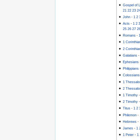
Gospel of 
21
22
23
2
John
-
1
2
Acts
-
1
2
25
26
27
2
Romans
-
1 Corinthia
2 Corinthia
Galatians
Ephesians
Philippians
Colossians
1 Thessalo
2 Thessalo
1 Timothy
2 Timothy
Titus
-
1
2
Philemon
-
Hebrews
-
James
-
1
1 Peter
-
1