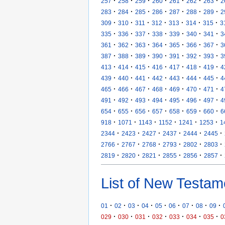
·
·
·
·
·
·
·
257
258
259
260
261
262
263
2
·
·
·
·
·
·
·
283
284
285
286
287
288
289
2
·
·
·
·
·
·
·
309
310
311
312
313
314
315
3
·
·
·
·
·
·
·
335
336
337
338
339
340
341
3
·
·
·
·
·
·
·
361
362
363
364
365
366
367
3
·
·
·
·
·
·
·
387
388
389
390
391
392
393
3
·
·
·
·
·
·
·
413
414
415
416
417
418
419
4
·
·
·
·
·
·
·
439
440
441
442
443
444
445
4
·
·
·
·
·
·
·
465
466
467
468
469
470
471
4
·
·
·
·
·
·
·
491
492
493
494
495
496
497
4
·
·
·
·
·
·
·
654
655
656
657
658
659
660
6
·
·
·
·
·
·
918
1071
1143
1152
1241
1253
1
·
·
·
·
·
·
2344
2423
2427
2437
2444
2445
·
·
·
·
·
·
2766
2767
2768
2793
2802
2803
·
·
·
·
·
·
2819
2820
2821
2855
2856
2857
List of New Testam
·
·
·
·
·
·
·
·
·
01
02
03
04
05
06
07
08
09
·
·
·
·
·
·
·
029
030
031
032
033
034
035
0