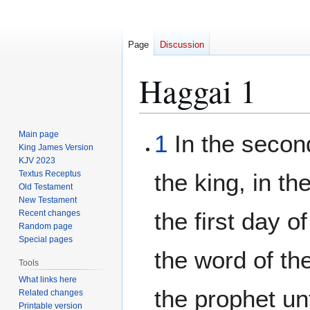
Page
Discussion
Haggai 1
Jump
Jump
Main page
1
In the secon
to
to
King James Version
KJV 2023
navigation
search
Textus Receptus
the king, in th
Old Testament
New Testament
the first day 
Recent changes
Random page
Special pages
the word of t
Tools
What links here
the prophet un
Related changes
Printable version