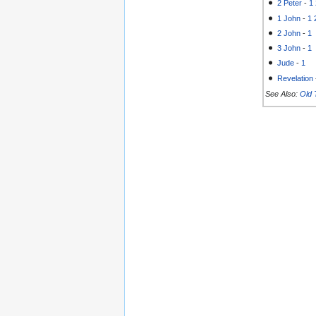
2 Peter
-
1
1 John
-
1
2 John
-
1
3 John
-
1
Jude
-
1
Revelation
See Also:
Old 