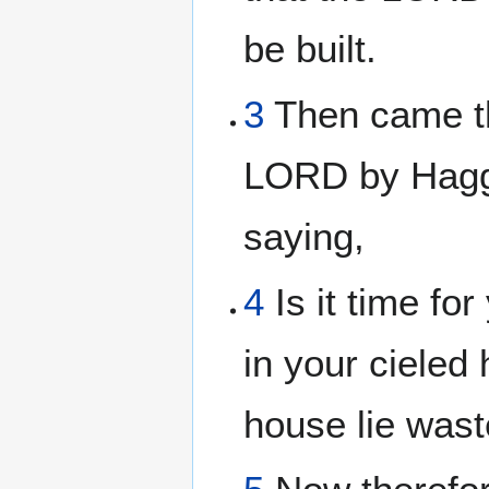
be built.
3
Then came th
LORD by Hagga
saying,
4
Is it time for
in your cieled
house lie was