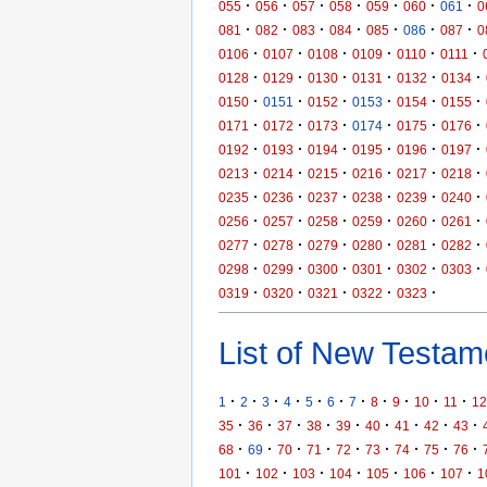
·
·
·
·
·
·
·
055
056
057
058
059
060
061
0
·
·
·
·
·
·
·
081
082
083
084
085
086
087
0
·
·
·
·
·
·
0106
0107
0108
0109
0110
0111
·
·
·
·
·
·
0128
0129
0130
0131
0132
0134
·
·
·
·
·
·
0150
0151
0152
0153
0154
0155
·
·
·
·
·
·
0171
0172
0173
0174
0175
0176
·
·
·
·
·
·
0192
0193
0194
0195
0196
0197
·
·
·
·
·
·
0213
0214
0215
0216
0217
0218
·
·
·
·
·
·
0235
0236
0237
0238
0239
0240
·
·
·
·
·
·
0256
0257
0258
0259
0260
0261
·
·
·
·
·
·
0277
0278
0279
0280
0281
0282
·
·
·
·
·
·
0298
0299
0300
0301
0302
0303
·
·
·
·
·
0319
0320
0321
0322
0323
List of New Testame
·
·
·
·
·
·
·
·
·
·
·
1
2
3
4
5
6
7
8
9
10
11
12
·
·
·
·
·
·
·
·
·
35
36
37
38
39
40
41
42
43
·
·
·
·
·
·
·
·
·
68
69
70
71
72
73
74
75
76
·
·
·
·
·
·
·
101
102
103
104
105
106
107
1