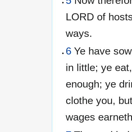
5
Now therefor
LORD of hosts
ways.
6
Ye have sow
in little; ye ea
enough; ye drin
clothe you, bu
wages earneth 