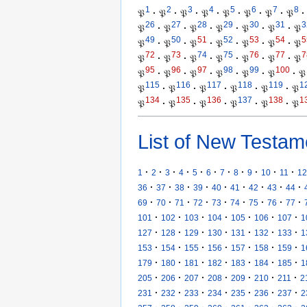
1
2
3
4
5
6
7
8
𝔓
·
𝔓
·
𝔓
·
𝔓
·
𝔓
·
𝔓
·
𝔓
·
𝔓
·
26
27
28
29
30
31
3
𝔓
·
𝔓
·
𝔓
·
𝔓
·
𝔓
·
𝔓
·
𝔓
49
50
51
52
53
54
5
𝔓
·
𝔓
·
𝔓
·
𝔓
·
𝔓
·
𝔓
·
𝔓
72
73
74
75
76
77
7
𝔓
·
𝔓
·
𝔓
·
𝔓
·
𝔓
·
𝔓
·
𝔓
95
96
97
98
99
100
𝔓
·
𝔓
·
𝔓
·
𝔓
·
𝔓
·
𝔓
·
𝔓
115
116
117
118
119
1
𝔓
·
𝔓
·
𝔓
·
𝔓
·
𝔓
·
𝔓
134
135
136
137
138
1
𝔓
·
𝔓
·
𝔓
·
𝔓
·
𝔓
·
𝔓
List of New Testam
·
·
·
·
·
·
·
·
·
·
·
1
2
3
4
5
6
7
8
9
10
11
12
·
·
·
·
·
·
·
·
·
36
37
38
39
40
41
42
43
44
·
·
·
·
·
·
·
·
·
69
70
71
72
73
74
75
76
77
·
·
·
·
·
·
·
101
102
103
104
105
106
107
1
·
·
·
·
·
·
·
127
128
129
130
131
132
133
1
·
·
·
·
·
·
·
153
154
155
156
157
158
159
1
·
·
·
·
·
·
·
179
180
181
182
183
184
185
1
·
·
·
·
·
·
·
205
206
207
208
209
210
211
2
·
·
·
·
·
·
·
231
232
233
234
235
236
237
2