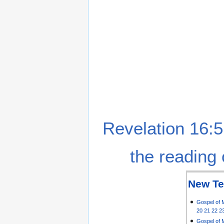
Revelation 16:5
the reading 
New Te
Gospel of 
20
21
22
2
Gospel of 