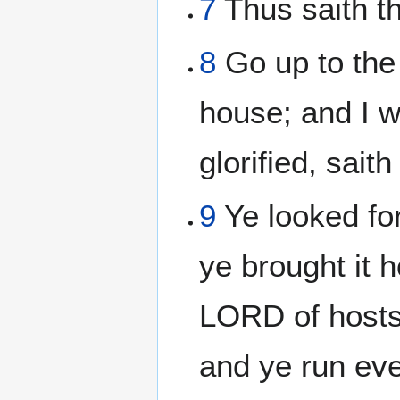
7
Thus saith t
8
Go up to the
house; and I wi
glorified, sai
9
Ye looked for
ye brought it 
LORD of hosts
and ye run ev