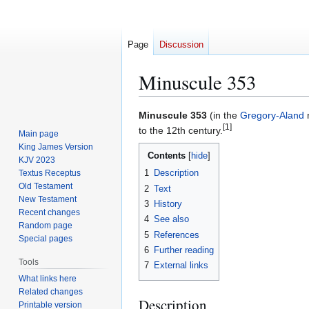
Page
Discussion
Minuscule 353
Jump
Jump
Minuscule 353
(in the
Gregory-Aland
[1]
to
to
to the 12th century.
Main page
navigation
search
King James Version
Contents
KJV 2023
1
Description
Textus Receptus
Old Testament
2
Text
New Testament
3
History
Recent changes
4
See also
Random page
5
References
Special pages
6
Further reading
Tools
7
External links
What links here
Related changes
Description
Printable version