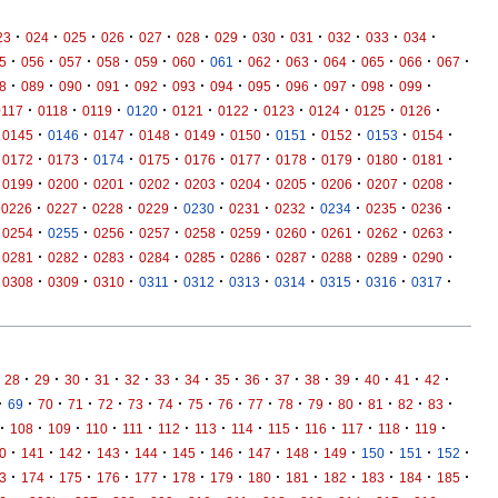
·
·
·
·
·
·
·
·
·
·
·
·
23
024
025
026
027
028
029
030
031
032
033
034
·
·
·
·
·
·
·
·
·
·
·
·
·
5
056
057
058
059
060
061
062
063
064
065
066
067
·
·
·
·
·
·
·
·
·
·
·
·
8
089
090
091
092
093
094
095
096
097
098
099
·
·
·
·
·
·
·
·
·
·
0117
0118
0119
0120
0121
0122
0123
0124
0125
0126
·
·
·
·
·
·
·
·
·
·
0145
0146
0147
0148
0149
0150
0151
0152
0153
0154
·
·
·
·
·
·
·
·
·
·
0172
0173
0174
0175
0176
0177
0178
0179
0180
0181
·
·
·
·
·
·
·
·
·
·
0199
0200
0201
0202
0203
0204
0205
0206
0207
0208
·
·
·
·
·
·
·
·
·
·
0226
0227
0228
0229
0230
0231
0232
0234
0235
0236
·
·
·
·
·
·
·
·
·
·
0254
0255
0256
0257
0258
0259
0260
0261
0262
0263
·
·
·
·
·
·
·
·
·
·
0281
0282
0283
0284
0285
0286
0287
0288
0289
0290
·
·
·
·
·
·
·
·
·
·
0308
0309
0310
0311
0312
0313
0314
0315
0316
0317
·
·
·
·
·
·
·
·
·
·
·
·
·
·
·
28
29
30
31
32
33
34
35
36
37
38
39
40
41
42
·
·
·
·
·
·
·
·
·
·
·
·
·
·
·
·
69
70
71
72
73
74
75
76
77
78
79
80
81
82
83
·
·
·
·
·
·
·
·
·
·
·
·
·
108
109
110
111
112
113
114
115
116
117
118
119
·
·
·
·
·
·
·
·
·
·
·
·
·
0
141
142
143
144
145
146
147
148
149
150
151
152
·
·
·
·
·
·
·
·
·
·
·
·
·
3
174
175
176
177
178
179
180
181
182
183
184
185