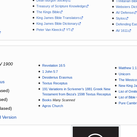
Dean Burgon Society
Trinitarian Bib
Treasury of Scripture Knowledge
Websters Dict
The Kings Bible
AV Defense
King James Bible Translators
Stylos
King James Bible Dictionary
Defending Eas
Peter Van Kleeck
YT
AV 1611
V 1900
Revelation 16:5
Matthew 1:1
1 John 5:7
Unicorn
Desiderius Erasmus
The Westcot
tus
Textus Receptus
New King J
191 Variations in Scrivener’s 1881 Greek New
sed)
List of Omit
Testament from Beza's 1598 Textus Receptus
List of Bibl
sed)
Books
Many Scanned
Pure Cambri
Agros Church
Based)
d Version