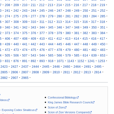
·
·
·
·
·
·
·
·
·
·
·
·
·
7
208
209
210
211
212
213
214
215
216
217
218
219
·
·
·
·
·
·
·
·
·
·
·
·
·
0
241
242
243
244
245
246
247
248
249
250
251
252
·
·
·
·
·
·
·
·
·
·
·
·
·
3
274
275
276
277
278
279
280
281
282
283
284
285
·
·
·
·
·
·
·
·
·
·
·
·
·
6
307
308
309
310
311
312
313
314
315
316
317
318
·
·
·
·
·
·
·
·
·
·
·
·
·
9
340
341
342
343
344
345
346
347
348
349
350
351
·
·
·
·
·
·
·
·
·
·
·
·
·
2
373
374
375
376
377
378
379
380
381
382
383
384
·
·
·
·
·
·
·
·
·
·
·
·
·
5
406
407
408
409
410
411
412
413
414
415
416
417
·
·
·
·
·
·
·
·
·
·
·
·
·
8
439
440
441
442
443
444
445
446
447
448
449
450
·
·
·
·
·
·
·
·
·
·
·
·
·
1
472
473
474
475
476
477
478
479
480
481
482
483
·
·
·
·
·
·
·
·
·
·
·
·
·
4
505
506
507
543
544
565
566
579
585
614
639
653
·
·
·
·
·
·
·
·
·
·
·
·
0
831
876
891
892
893
918
1071
1143
1152
1241
1253
·
·
·
·
·
·
·
·
·
·
2423
2427
2437
2444
2445
2446
2460
2464
2491
2495
·
·
·
·
·
·
·
·
·
·
2805
2806
2807
2808
2809
2810
2811
2812
2813
2814
·
·
·
2882
2907
2965
Confessional Bibliology
Videos
King James Bible Research Council
Scion of Zion
 - Exposing Codex Sinaiticus
Scion of Zion Versions Compared