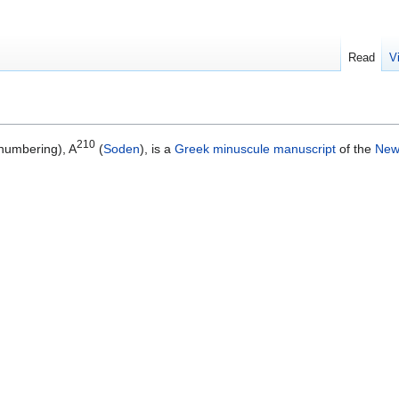
Read
V
210
numbering), A
(
Soden
), is a
Greek
minuscule
manuscript
of the
New