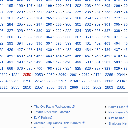
·
·
·
·
·
·
·
·
·
·
·
·
·
94
195
196
197
198
199
200
201
202
203
204
205
206
20
·
·
·
·
·
·
·
·
·
·
·
·
·
27
228
229
230
231
232
233
234
235
236
237
238
239
24
·
·
·
·
·
·
·
·
·
·
·
·
·
60
261
262
263
264
265
266
267
268
269
270
271
272
27
·
·
·
·
·
·
·
·
·
·
·
·
·
93
294
295
296
297
298
299
300
301
302
303
304
305
30
·
·
·
·
·
·
·
·
·
·
·
·
·
26
327
328
329
330
331
332
333
334
335
336
337
338
33
·
·
·
·
·
·
·
·
·
·
·
·
·
59
360
361
362
363
364
365
366
367
368
369
370
371
37
·
·
·
·
·
·
·
·
·
·
·
·
·
92
393
394
395
396
397
398
399
400
401
402
403
404
40
·
·
·
·
·
·
·
·
·
·
·
·
·
25
426
427
428
429
430
431
432
433
434
435
436
437
43
·
·
·
·
·
·
·
·
·
·
·
·
·
58
459
460
461
462
463
464
465
466
467
468
469
470
47
·
·
·
·
·
·
·
·
·
·
·
·
·
91
492
493
494
495
496
497
498
499
500
501
502
503
50
·
·
·
·
·
·
·
·
·
·
·
·
·
61
669
676
685
700
798
823
824
825
826
827
828
829
83
·
·
·
·
·
·
·
·
·
·
·
1813
1834
2050
2053
2059
2060
2061
2062
2174
2268
2344
·
·
·
·
·
·
·
·
·
·
·
2754
2755
2756
2757
2766
2767
2768
2793
2802
2803
2804
·
·
·
·
·
·
·
·
·
·
·
2821
2855
2856
2857
2858
2859
2860
2861
2862
2863
2881
The Old Paths Publications
Berith Press
Textus Receptus Bibles
Nick Sayers 
KJV Today
KJV-Asia
Another King James Bible Believer
Sinaiticus.Net