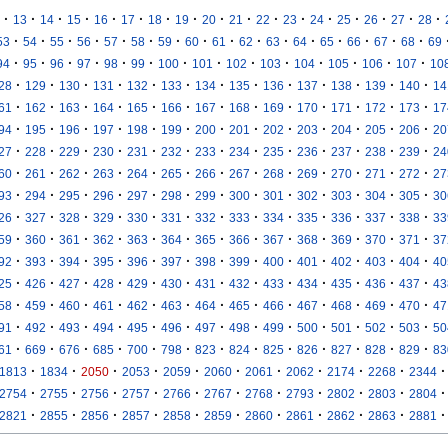
·
·
·
·
·
·
·
·
·
·
·
·
·
·
·
·
·
13
14
15
16
17
18
19
20
21
22
23
24
25
26
27
28
·
·
·
·
·
·
·
·
·
·
·
·
·
·
·
·
53
54
55
56
57
58
59
60
61
62
63
64
65
66
67
68
69
·
·
·
·
·
·
·
·
·
·
·
·
·
·
94
95
96
97
98
99
100
101
102
103
104
105
106
107
10
·
·
·
·
·
·
·
·
·
·
·
·
·
28
129
130
131
132
133
134
135
136
137
138
139
140
14
·
·
·
·
·
·
·
·
·
·
·
·
·
61
162
163
164
165
166
167
168
169
170
171
172
173
17
·
·
·
·
·
·
·
·
·
·
·
·
·
94
195
196
197
198
199
200
201
202
203
204
205
206
20
·
·
·
·
·
·
·
·
·
·
·
·
·
27
228
229
230
231
232
233
234
235
236
237
238
239
24
·
·
·
·
·
·
·
·
·
·
·
·
·
60
261
262
263
264
265
266
267
268
269
270
271
272
27
·
·
·
·
·
·
·
·
·
·
·
·
·
93
294
295
296
297
298
299
300
301
302
303
304
305
30
·
·
·
·
·
·
·
·
·
·
·
·
·
26
327
328
329
330
331
332
333
334
335
336
337
338
33
·
·
·
·
·
·
·
·
·
·
·
·
·
59
360
361
362
363
364
365
366
367
368
369
370
371
37
·
·
·
·
·
·
·
·
·
·
·
·
·
92
393
394
395
396
397
398
399
400
401
402
403
404
40
·
·
·
·
·
·
·
·
·
·
·
·
·
25
426
427
428
429
430
431
432
433
434
435
436
437
43
·
·
·
·
·
·
·
·
·
·
·
·
·
58
459
460
461
462
463
464
465
466
467
468
469
470
47
·
·
·
·
·
·
·
·
·
·
·
·
·
91
492
493
494
495
496
497
498
499
500
501
502
503
50
·
·
·
·
·
·
·
·
·
·
·
·
·
61
669
676
685
700
798
823
824
825
826
827
828
829
83
·
·
·
·
·
·
·
·
·
·
·
1813
1834
2050
2053
2059
2060
2061
2062
2174
2268
2344
·
·
·
·
·
·
·
·
·
·
·
2754
2755
2756
2757
2766
2767
2768
2793
2802
2803
2804
·
·
·
·
·
·
·
·
·
·
·
2821
2855
2856
2857
2858
2859
2860
2861
2862
2863
2881