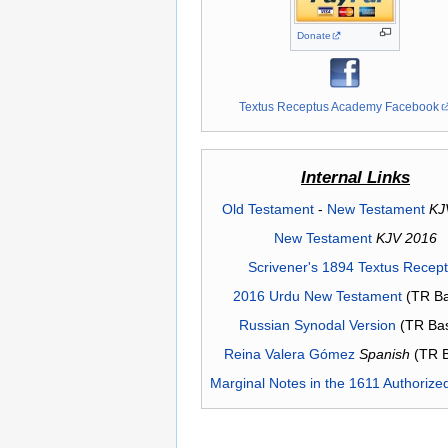
Donate
Textus Receptus Academy Facebook
Internal Links
Old Testament
-
New Testament
KJ
New Testament
KJV 2016
Scrivener's 1894 Textus Recep
2016 Urdu New Testament
(TR Ba
Russian Synodal Version
(TR Ba
Reina Valera Gómez
Spanish
(TR 
Marginal Notes in the 1611 Authorize