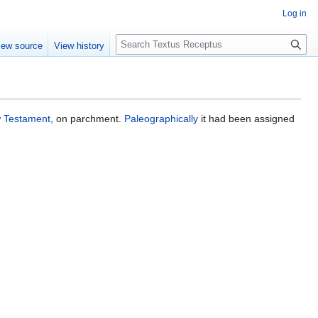
Log in
S
iew source
View history
e
a
r
c
h
 Testament
, on parchment.
Paleographically
it had been assigned