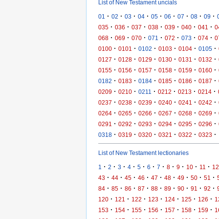
List of New Testament uncials
·
·
·
·
·
·
·
·
·
01
02
03
04
05
06
07
08
09
·
·
·
·
·
·
·
035
036
037
038
039
040
041
0
·
·
·
·
·
·
·
068
069
070
071
072
073
074
0
·
·
·
·
·
·
0100
0101
0102
0103
0104
0105
·
·
·
·
·
·
0127
0128
0129
0130
0131
0132
·
·
·
·
·
·
0155
0156
0157
0158
0159
0160
·
·
·
·
·
·
0182
0183
0184
0185
0186
0187
·
·
·
·
·
·
0209
0210
0211
0212
0213
0214
·
·
·
·
·
·
0237
0238
0239
0240
0241
0242
·
·
·
·
·
·
0264
0265
0266
0267
0268
0269
·
·
·
·
·
·
0291
0292
0293
0294
0295
0296
·
·
·
·
·
·
0318
0319
0320
0321
0322
0323
List of New Testament lectionaries
·
·
·
·
·
·
·
·
·
·
·
1
2
3
4
5
6
7
8
9
10
11
12
·
·
·
·
·
·
·
·
·
43
44
45
46
47
48
49
50
51
·
·
·
·
·
·
·
·
·
84
85
86
87
88
89
90
91
92
·
·
·
·
·
·
·
120
121
122
123
124
125
126
1
·
·
·
·
·
·
·
153
154
155
156
157
158
159
1