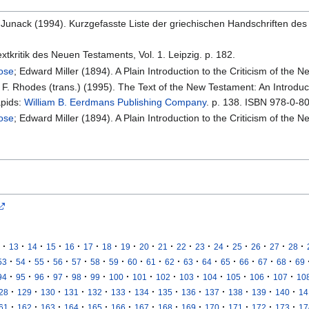
K. Junack (1994). Kurzgefasste Liste der griechischen Handschriften des
xtkritik des Neuen Testaments, Vol. 1. Leipzig. p. 182.
rose
; Edward Miller (1894). A Plain Introduction to the Criticism of th
l F. Rhodes (trans.) (1995). The Text of the New Testament: An Introduct
apids:
William B. Eerdmans Publishing Company
. p. 138. ISBN 978-0-8
rose
; Edward Miller (1894). A Plain Introduction to the Criticism of th
·
·
·
·
·
·
·
·
·
·
·
·
·
·
·
·
·
13
14
15
16
17
18
19
20
21
22
23
24
25
26
27
28
·
·
·
·
·
·
·
·
·
·
·
·
·
·
·
·
53
54
55
56
57
58
59
60
61
62
63
64
65
66
67
68
69
·
·
·
·
·
·
·
·
·
·
·
·
·
·
94
95
96
97
98
99
100
101
102
103
104
105
106
107
10
·
·
·
·
·
·
·
·
·
·
·
·
·
28
129
130
131
132
133
134
135
136
137
138
139
140
14
·
·
·
·
·
·
·
·
·
·
·
·
·
61
162
163
164
165
166
167
168
169
170
171
172
173
17