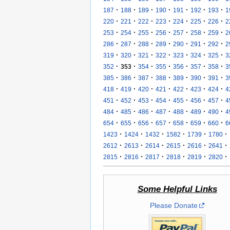
·
·
·
·
·
·
·
187
188
189
190
191
192
193
1
·
·
·
·
·
·
·
220
221
222
223
224
225
226
2
·
·
·
·
·
·
·
253
254
255
256
257
258
259
2
·
·
·
·
·
·
·
286
287
288
289
290
291
292
2
·
·
·
·
·
·
·
319
320
321
322
323
324
325
3
·
·
·
·
·
·
·
352
353
354
355
356
357
358
3
·
·
·
·
·
·
·
385
386
387
388
389
390
391
3
·
·
·
·
·
·
·
418
419
420
421
422
423
424
4
·
·
·
·
·
·
·
451
452
453
454
455
456
457
4
·
·
·
·
·
·
·
484
485
486
487
488
489
490
4
·
·
·
·
·
·
·
654
655
656
657
658
659
660
6
·
·
·
·
·
·
1423
1424
1432
1582
1739
1780
·
·
·
·
·
·
2612
2613
2614
2615
2616
2641
·
·
·
·
·
·
2815
2816
2817
2818
2819
2820
Some Helpful Links
Please Donate