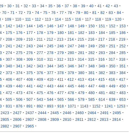
·
·
·
·
·
·
·
·
·
·
·
·
·
·
·
29
30
31
32
33
34
35
36
37
38
39
40
41
42
43
·
·
·
·
·
·
·
·
·
·
·
·
·
·
·
·
70
71
72
73
74
75
76
77
78
79
80
81
82
83
84
·
·
·
·
·
·
·
·
·
·
·
·
·
8
109
110
111
112
113
114
115
116
117
118
119
120
·
·
·
·
·
·
·
·
·
·
·
·
·
1
142
143
144
145
146
147
148
149
150
151
152
153
·
·
·
·
·
·
·
·
·
·
·
·
·
4
175
176
177
178
179
180
181
182
183
184
185
186
·
·
·
·
·
·
·
·
·
·
·
·
·
7
208
209
210
211
212
213
214
215
216
217
218
219
·
·
·
·
·
·
·
·
·
·
·
·
·
0
241
242
243
244
245
246
247
248
249
250
251
252
·
·
·
·
·
·
·
·
·
·
·
·
·
3
274
275
276
277
278
279
280
281
282
283
284
285
·
·
·
·
·
·
·
·
·
·
·
·
·
6
307
308
309
310
311
312
313
314
315
316
317
318
·
·
·
·
·
·
·
·
·
·
·
·
·
9
340
341
342
343
344
345
346
347
348
349
350
351
·
·
·
·
·
·
·
·
·
·
·
·
·
2
373
374
375
376
377
378
379
380
381
382
383
384
·
·
·
·
·
·
·
·
·
·
·
·
·
5
406
407
408
409
410
411
412
413
414
415
416
417
·
·
·
·
·
·
·
·
·
·
·
·
·
8
439
440
441
442
443
444
445
446
447
448
449
450
·
·
·
·
·
·
·
·
·
·
·
·
·
1
472
473
474
475
476
477
478
479
480
481
482
483
·
·
·
·
·
·
·
·
·
·
·
·
·
4
505
506
507
543
544
565
566
579
585
614
639
653
·
·
·
·
·
·
·
·
·
·
·
·
0
831
876
891
892
893
918
1071
1143
1152
1241
1253
·
·
·
·
·
·
·
·
·
·
2423
2427
2437
2444
2445
2446
2460
2464
2491
2495
·
·
·
·
·
·
·
·
·
·
2805
2806
2807
2808
2809
2810
2811
2812
2813
2814
·
·
·
2882
2907
2965