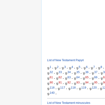
List of New Testament Papyri
1
2
3
4
5
6
7
8
𝔓
·
𝔓
·
𝔓
·
𝔓
·
𝔓
·
𝔓
·
𝔓
·
𝔓
·
32
33
34
35
36
37
3
𝔓
·
𝔓
·
𝔓
·
𝔓
·
𝔓
·
𝔓
·
𝔓
61
62
63
64
65
66
6
𝔓
·
𝔓
·
𝔓
·
𝔓
·
𝔓
·
𝔓
·
𝔓
90
91
92
93
94
95
9
𝔓
·
𝔓
·
𝔓
·
𝔓
·
𝔓
·
𝔓
·
𝔓
116
117
118
119
120
1
𝔓
·
𝔓
·
𝔓
·
𝔓
·
𝔓
·
𝔓
140
𝔓
·
List of New Testament minuscules