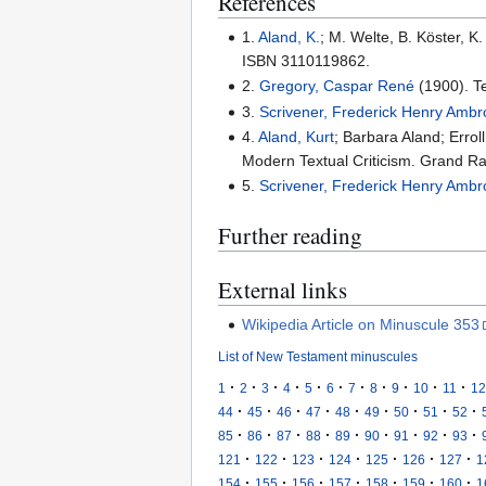
References
1.
Aland, K.
; M. Welte, B. Köster, 
ISBN 3110119862.
2.
Gregory, Caspar René
(1900). Te
3.
Scrivener, Frederick Henry Amb
4.
Aland, Kurt
; Barbara Aland; Errol
Modern Textual Criticism. Grand R
5.
Scrivener, Frederick Henry Amb
Further reading
External links
Wikipedia Article on Minuscule 353
List of New Testament minuscules
·
·
·
·
·
·
·
·
·
·
·
1
2
3
4
5
6
7
8
9
10
11
12
·
·
·
·
·
·
·
·
·
44
45
46
47
48
49
50
51
52
·
·
·
·
·
·
·
·
·
85
86
87
88
89
90
91
92
93
·
·
·
·
·
·
·
121
122
123
124
125
126
127
1
·
·
·
·
·
·
·
154
155
156
157
158
159
160
1