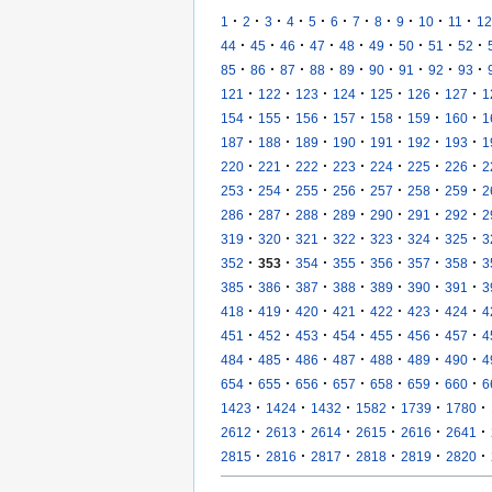
·
·
·
·
·
·
·
·
·
·
·
1
2
3
4
5
6
7
8
9
10
11
12
·
·
·
·
·
·
·
·
·
44
45
46
47
48
49
50
51
52
·
·
·
·
·
·
·
·
·
85
86
87
88
89
90
91
92
93
·
·
·
·
·
·
·
121
122
123
124
125
126
127
1
·
·
·
·
·
·
·
154
155
156
157
158
159
160
1
·
·
·
·
·
·
·
187
188
189
190
191
192
193
1
·
·
·
·
·
·
·
220
221
222
223
224
225
226
2
·
·
·
·
·
·
·
253
254
255
256
257
258
259
2
·
·
·
·
·
·
·
286
287
288
289
290
291
292
2
·
·
·
·
·
·
·
319
320
321
322
323
324
325
3
·
·
·
·
·
·
·
352
353
354
355
356
357
358
3
·
·
·
·
·
·
·
385
386
387
388
389
390
391
3
·
·
·
·
·
·
·
418
419
420
421
422
423
424
4
·
·
·
·
·
·
·
451
452
453
454
455
456
457
4
·
·
·
·
·
·
·
484
485
486
487
488
489
490
4
·
·
·
·
·
·
·
654
655
656
657
658
659
660
6
·
·
·
·
·
·
1423
1424
1432
1582
1739
1780
·
·
·
·
·
·
2612
2613
2614
2615
2616
2641
·
·
·
·
·
·
2815
2816
2817
2818
2819
2820