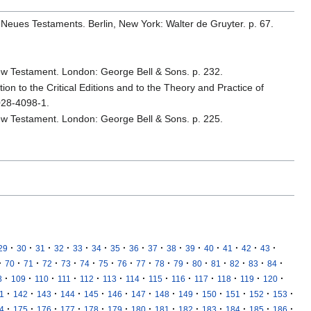
 Neues Testaments. Berlin, New York: Walter de Gruyter. p. 67.
e New Testament. London: George Bell & Sons. p. 232.
ion to the Critical Editions and to the Theory and Practice of
028-4098-1.
e New Testament. London: George Bell & Sons. p. 225.
·
·
·
·
·
·
·
·
·
·
·
·
·
·
·
29
30
31
32
33
34
35
36
37
38
39
40
41
42
43
·
·
·
·
·
·
·
·
·
·
·
·
·
·
·
·
70
71
72
73
74
75
76
77
78
79
80
81
82
83
84
·
·
·
·
·
·
·
·
·
·
·
·
·
8
109
110
111
112
113
114
115
116
117
118
119
120
·
·
·
·
·
·
·
·
·
·
·
·
·
1
142
143
144
145
146
147
148
149
150
151
152
153
·
·
·
·
·
·
·
·
·
·
·
·
·
4
175
176
177
178
179
180
181
182
183
184
185
186