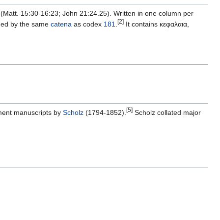
(Matt. 15:30-16:23; John 21:24.25). Written in one column per
[2]
nded by the same
catena
as codex
181
.
It contains κεφαλαια,
[5]
ment manuscripts by
Scholz
(1794-1852).
Scholz collated major