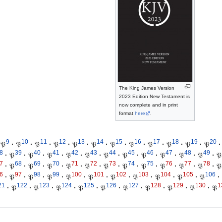
The King James Version
2023 Edition New Testament is
now complete and in print
format
here
.
9
10
11
12
13
14
15
16
17
18
19
20
𝔓
·
𝔓
·
𝔓
·
𝔓
·
𝔓
·
𝔓
·
𝔓
·
𝔓
·
𝔓
·
𝔓
·
𝔓
·
𝔓
·
8
39
40
41
42
43
44
45
46
47
48
49
·
𝔓
·
𝔓
·
𝔓
·
𝔓
·
𝔓
·
𝔓
·
𝔓
·
𝔓
·
𝔓
·
𝔓
·
𝔓
·
𝔓
7
68
69
70
71
72
73
74
75
76
77
78
·
𝔓
·
𝔓
·
𝔓
·
𝔓
·
𝔓
·
𝔓
·
𝔓
·
𝔓
·
𝔓
·
𝔓
·
𝔓
·
𝔓
6
97
98
99
100
101
102
103
104
105
106
·
𝔓
·
𝔓
·
𝔓
·
𝔓
·
𝔓
·
𝔓
·
𝔓
·
𝔓
·
𝔓
·
𝔓
·
21
122
123
124
125
126
127
128
129
130
1
·
𝔓
·
𝔓
·
𝔓
·
𝔓
·
𝔓
·
𝔓
·
𝔓
·
𝔓
·
𝔓
·
𝔓