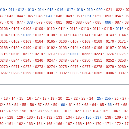
·
·
·
·
·
·
·
·
·
·
·
·
·
010
011
012
013
014
015
016
017
018
019
020
021
022
0
·
·
·
·
·
·
·
·
·
·
·
·
·
42
043
044
045
046
047
048
049
050
051
052
053
054
05
·
·
·
·
·
·
·
·
·
·
·
·
·
75
076
077
078
079
080
081
082
083
084
085
086
087
08
·
·
·
·
·
·
·
·
·
·
·
0106
0107
0108
0109
0110
0111
0112
0113
0114
0115
0116
·
·
·
·
·
·
·
·
·
·
·
0134
0135
0136
0137
0138
0139
0140
0141
0142
0143
0144
·
·
·
·
·
·
·
·
·
·
·
0161
0162
0163
0164
0165
0166
0167
0168
0169
0170
0171
·
·
·
·
·
·
·
·
·
·
·
0188
0189
0190
0191
0192
0193
0194
0195
0196
0197
0198
·
·
·
·
·
·
·
·
·
·
·
0215
0216
0217
0218
0219
0220
0221
0222
0223
0224
0225
·
·
·
·
·
·
·
·
·
·
·
0243
0244
0245
0246
0247
0248
0249
0250
0251
0252
0253
·
·
·
·
·
·
·
·
·
·
·
0270
0271
0272
0273
0274
0275
0276
0277
0278
0279
0280
·
·
·
·
·
·
·
·
·
·
·
0297
0298
0299
0300
0301
0302
0303
0304
0305
0306
0307
·
·
·
·
·
·
·
·
·
·
·
·
·
·
·
·
·
13
14
15
16
17
18
19
20
21
22
23
24
25
25b
26
27
·
·
·
·
·
·
·
·
·
·
·
·
·
·
·
·
52
53
54
55
56
57
58
59
60
61
62
63
64
65
66
67
68
·
·
·
·
·
·
·
·
·
·
·
·
·
·
93
94
95
96
97
98
99
100
101
102
103
104
105
106
107
·
·
·
·
·
·
·
·
·
·
·
·
·
27
128
129
130
131
132
133
134
135
136
137
138
139
14
·
·
·
·
·
·
·
·
·
·
·
·
·
60
161
162
163
164
165
166
167
168
169
170
171
172
17