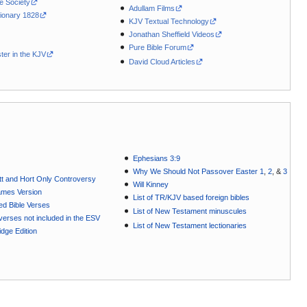
le Society
Adullam Films
ionary 1828
KJV Textual Technology
Jonathan Sheffield Videos
Pure Bible Forum
ter in the KJV
David Cloud Articles
Ephesians 3:9
Why We Should Not Passover Easter 1
,
2
, &
3
t and Hort Only Controversy
Will Kinney
ames Version
List of TR/KJV based foreign bibles
ted Bible Verses
List of New Testament minuscules
e verses not included in the ESV
List of New Testament lectionaries
dge Edition