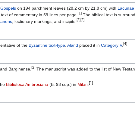
r
Gospels
on 194 parchment leaves (28.2 cm by 21.8 cm) with
Lacunae
[1]
e, text of commentary in 59 lines per page.
The biblical text is surrou
[3]
[2]
Canons
, lectionary markings, and incipits.
[4]
entative of the
Byzantine text-type
.
Aland
placed it in
Category V
.
[2]
land Barginense.
The manuscript was added to the list of New Testa
[1]
 the
Biblioteca Ambrosiana
(B. 93 sup.) in
Milan
.