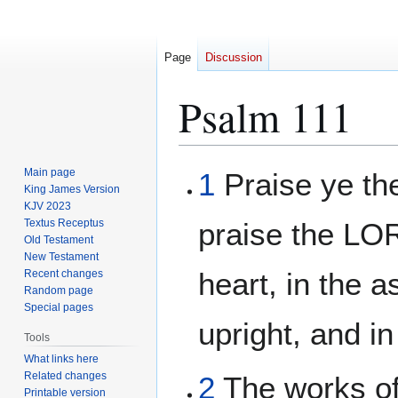
Page
Discussion
Psalm 111
Jump
Jump
Main page
1
Praise ye the
to
to
King James Version
KJV 2023
navigation
search
Textus Receptus
praise the LO
Old Testament
New Testament
heart, in the 
Recent changes
Random page
Special pages
upright, and i
Tools
What links here
Related changes
2
The works o
Printable version