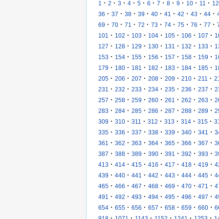
·
·
·
·
·
·
·
·
·
·
·
1
2
3
4
5
6
7
8
9
10
11
12
·
·
·
·
·
·
·
·
·
36
37
38
39
40
41
42
43
44
·
·
·
·
·
·
·
·
·
69
70
71
72
73
74
75
76
77
·
·
·
·
·
·
·
101
102
103
104
105
106
107
1
·
·
·
·
·
·
·
127
128
129
130
131
132
133
1
·
·
·
·
·
·
·
153
154
155
156
157
158
159
1
·
·
·
·
·
·
·
179
180
181
182
183
184
185
1
·
·
·
·
·
·
·
205
206
207
208
209
210
211
2
·
·
·
·
·
·
·
231
232
233
234
235
236
237
2
·
·
·
·
·
·
·
257
258
259
260
261
262
263
2
·
·
·
·
·
·
·
283
284
285
286
287
288
289
2
·
·
·
·
·
·
·
309
310
311
312
313
314
315
3
·
·
·
·
·
·
·
335
336
337
338
339
340
341
3
·
·
·
·
·
·
·
361
362
363
364
365
366
367
3
·
·
·
·
·
·
·
387
388
389
390
391
392
393
3
·
·
·
·
·
·
·
413
414
415
416
417
418
419
4
·
·
·
·
·
·
·
439
440
441
442
443
444
445
4
·
·
·
·
·
·
·
465
466
467
468
469
470
471
4
·
·
·
·
·
·
·
491
492
493
494
495
496
497
4
·
·
·
·
·
·
·
654
655
656
657
658
659
660
6
·
·
·
·
·
·
918
1071
1143
1152
1241
1253
1