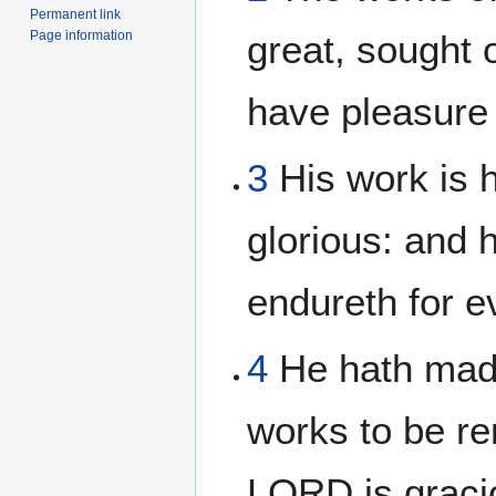
Permanent link
Page information
great, sought o
have pleasure 
3
His work is 
glorious: and 
endureth for e
4
He hath made
works to be r
LORD is gracio