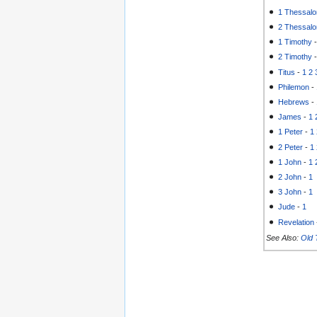
1 Thessalo
2 Thessalo
1 Timothy
2 Timothy
Titus
-
1
2
Philemon
-
Hebrews
-
James
-
1
1 Peter
-
1
2 Peter
-
1
1 John
-
1
2 John
-
1
3 John
-
1
Jude
-
1
Revelation
See Also:
Old 