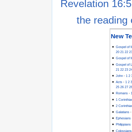
Revelation 16:5
the reading 
New Te
Gospel of 
20
21
22
2
Gospel of 
Gospel of 
21
22
23
2
John
-
1
2
Acts
-
1
2
25
26
27
2
Romans
-
1 Corinthia
2 Corinthia
Galatians
Ephesians
Philippians
Colossians