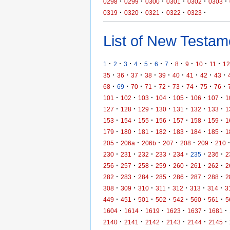
·
·
·
·
·
·
0298
0299
0300
0301
0302
0303
·
·
·
·
·
0319
0320
0321
0322
0323
List of New Testame
·
·
·
·
·
·
·
·
·
·
·
1
2
3
4
5
6
7
8
9
10
11
12
·
·
·
·
·
·
·
·
·
35
36
37
38
39
40
41
42
43
·
·
·
·
·
·
·
·
·
68
69
70
71
72
73
74
75
76
·
·
·
·
·
·
·
101
102
103
104
105
106
107
1
·
·
·
·
·
·
·
127
128
129
130
131
132
133
1
·
·
·
·
·
·
·
153
154
155
156
157
158
159
1
·
·
·
·
·
·
·
179
180
181
182
183
184
185
1
·
·
·
·
·
·
205
206a
206b
207
208
209
210
·
·
·
·
·
·
·
230
231
232
233
234
235
236
2
·
·
·
·
·
·
·
256
257
258
259
260
261
262
2
·
·
·
·
·
·
·
282
283
284
285
286
287
288
2
·
·
·
·
·
·
·
308
309
310
311
312
313
314
3
·
·
·
·
·
·
·
449
451
501
502
542
560
561
5
·
·
·
·
·
·
1604
1614
1619
1623
1637
1681
·
·
·
·
·
·
2140
2141
2142
2143
2144
2145