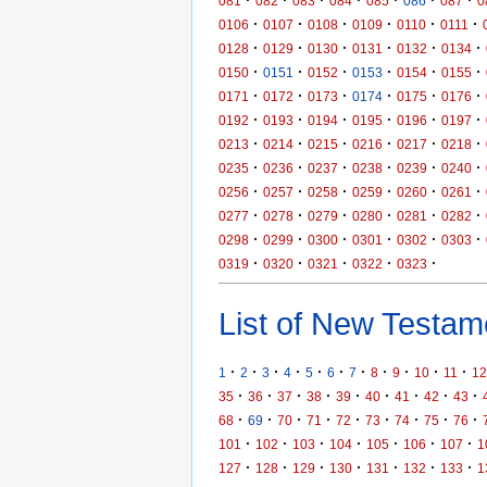
081
082
083
084
085
086
087
0
·
·
·
·
·
·
0106
0107
0108
0109
0110
0111
·
·
·
·
·
·
0128
0129
0130
0131
0132
0134
·
·
·
·
·
·
0150
0151
0152
0153
0154
0155
·
·
·
·
·
·
0171
0172
0173
0174
0175
0176
·
·
·
·
·
·
0192
0193
0194
0195
0196
0197
·
·
·
·
·
·
0213
0214
0215
0216
0217
0218
·
·
·
·
·
·
0235
0236
0237
0238
0239
0240
·
·
·
·
·
·
0256
0257
0258
0259
0260
0261
·
·
·
·
·
·
0277
0278
0279
0280
0281
0282
·
·
·
·
·
·
0298
0299
0300
0301
0302
0303
·
·
·
·
·
0319
0320
0321
0322
0323
List of New Testame
·
·
·
·
·
·
·
·
·
·
·
1
2
3
4
5
6
7
8
9
10
11
12
·
·
·
·
·
·
·
·
·
35
36
37
38
39
40
41
42
43
·
·
·
·
·
·
·
·
·
68
69
70
71
72
73
74
75
76
·
·
·
·
·
·
·
101
102
103
104
105
106
107
1
·
·
·
·
·
·
·
127
128
129
130
131
132
133
1