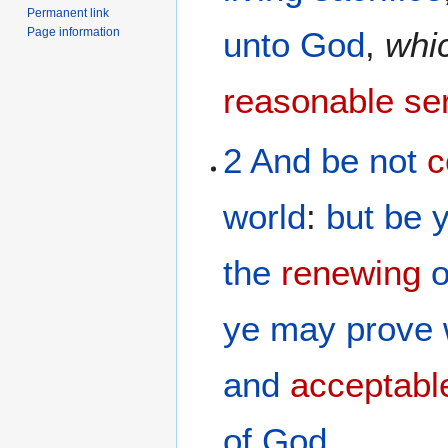
Permanent link
Page information
unto God
,
whi
reasonable
se
2
And
be not
c
world
:
but
be 
the
renewing
o
ye
may prove
and
acceptabl
of God
.