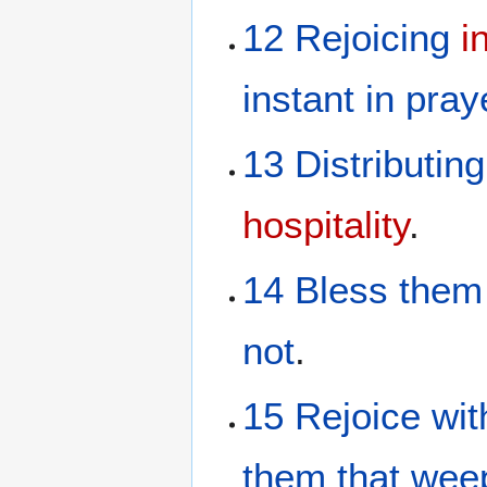
12
Rejoicing
i
instant
in pray
13
Distributing
hospitality
.
14
Bless
them
not
.
15
Rejoice
wit
them that wee