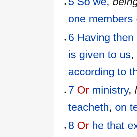
5
So we
,
bein
one
members
6
Having
then
is given
to us
according
to t
7
Or
ministry
,
teacheth
,
on
t
8
Or
he that e