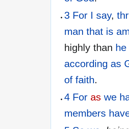
3
For
I say
,
th
man
that is
am
highly than
he
according
as 
of faith
.
4
For
as
we h
members
hav