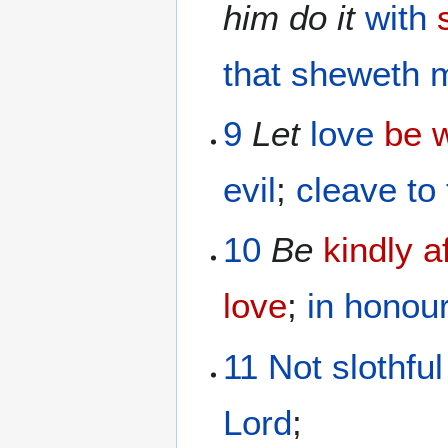
him
do
it
with
that sheweth 
9
Let
love
be w
evil
;
cleave
to
10
Be
kindly a
love
;
in honou
11
Not
slothful
Lord
;