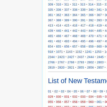
·
·
·
·
·
·
·
309
310
311
312
313
314
315
3
·
·
·
·
·
·
·
335
336
337
338
339
340
341
3
·
·
·
·
·
·
·
361
362
363
364
365
366
367
3
·
·
·
·
·
·
·
387
388
389
390
391
392
393
3
·
·
·
·
·
·
·
413
414
415
416
417
418
419
4
·
·
·
·
·
·
·
439
440
441
442
443
444
445
4
·
·
·
·
·
·
·
465
466
467
468
469
470
471
4
·
·
·
·
·
·
·
491
492
493
494
495
496
497
4
·
·
·
·
·
·
·
654
655
656
657
658
659
660
6
·
·
·
·
·
·
918
1071
1143
1152
1241
1253
1
·
·
·
·
·
·
2344
2423
2427
2437
2444
2445
·
·
·
·
·
·
2766
2767
2768
2793
2802
2803
·
·
·
·
·
·
2819
2820
2821
2855
2856
2857
List of New Testam
·
·
·
·
·
·
·
·
·
01
02
03
04
05
06
07
08
09
·
·
·
·
·
·
·
029
030
031
032
033
034
035
0
·
·
·
·
·
·
·
055
056
057
058
059
060
061
0
·
·
·
·
·
·
·