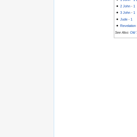
2 John
-
1
3 John
-
1
Jude
-
1
Revelation
See Also:
Old 