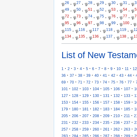
26
27
28
29
30
31
3
𝔓
·
𝔓
·
𝔓
·
𝔓
·
𝔓
·
𝔓
·
𝔓
49
50
51
52
53
54
5
𝔓
·
𝔓
·
𝔓
·
𝔓
·
𝔓
·
𝔓
·
𝔓
72
73
74
75
76
77
7
𝔓
·
𝔓
·
𝔓
·
𝔓
·
𝔓
·
𝔓
·
𝔓
95
96
97
98
99
100
𝔓
·
𝔓
·
𝔓
·
𝔓
·
𝔓
·
𝔓
·
𝔓
115
116
117
118
119
1
𝔓
·
𝔓
·
𝔓
·
𝔓
·
𝔓
·
𝔓
134
135
136
137
138
1
𝔓
·
𝔓
·
𝔓
·
𝔓
·
𝔓
·
𝔓
List of New Testam
·
·
·
·
·
·
·
·
·
·
·
1
2
3
4
5
6
7
8
9
10
11
12
·
·
·
·
·
·
·
·
·
36
37
38
39
40
41
42
43
44
·
·
·
·
·
·
·
·
·
69
70
71
72
73
74
75
76
77
·
·
·
·
·
·
·
101
102
103
104
105
106
107
1
·
·
·
·
·
·
·
127
128
129
130
131
132
133
1
·
·
·
·
·
·
·
153
154
155
156
157
158
159
1
·
·
·
·
·
·
·
179
180
181
182
183
184
185
1
·
·
·
·
·
·
·
205
206
207
208
209
210
211
2
·
·
·
·
·
·
·
231
232
233
234
235
236
237
2
·
·
·
·
·
·
·
257
258
259
260
261
262
263
2
·
·
·
·
·
·
·
283
284
285
286
287
288
289
2