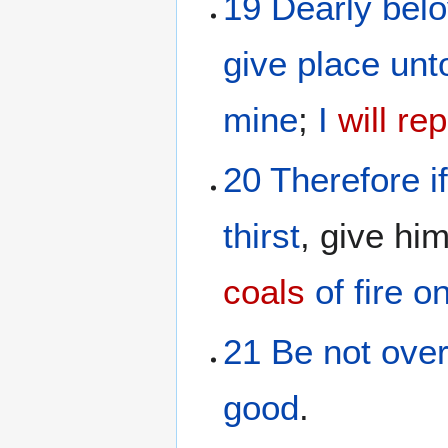
19
Dearly bel
give
place
unt
mine
;
I
will re
20
Therefore
i
thirst
, give hi
coals
of fire
o
21
Be not
ove
good
.