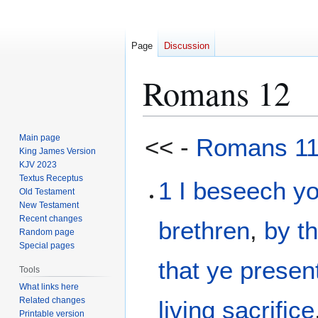
Page
Discussion
Romans 12
Jump
Jump
Main page
<< -
Romans 1
to
to
King James Version
KJV 2023
navigation
search
Textus Receptus
1
I beseech
y
Old Testament
New Testament
Recent changes
brethren
,
by
t
Random page
Special pages
that ye presen
Tools
What links here
Related changes
living
sacrifice
Printable version