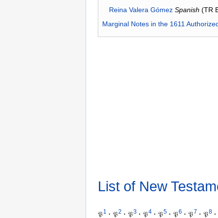
Reina Valera Gómez
Spanish
(TR 
Marginal Notes in the 1611 Authorize
List of New Testam
1
2
3
4
5
6
7
8
𝔓
·
𝔓
·
𝔓
·
𝔓
·
𝔓
·
𝔓
·
𝔓
·
𝔓
·