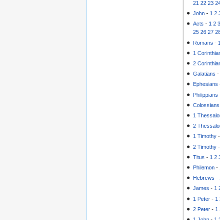
21
22
23
2
John
-
1
2
Acts
-
1
2
25
26
27
2
Romans
-
1 Corinthia
2 Corinthia
Galatians
Ephesians
Philippians
Colossians
1 Thessalo
2 Thessalo
1 Timothy
2 Timothy
Titus
-
1
2
Philemon
-
Hebrews
-
James
-
1
1 Peter
-
1
2 Peter
-
1
1 John
-
1