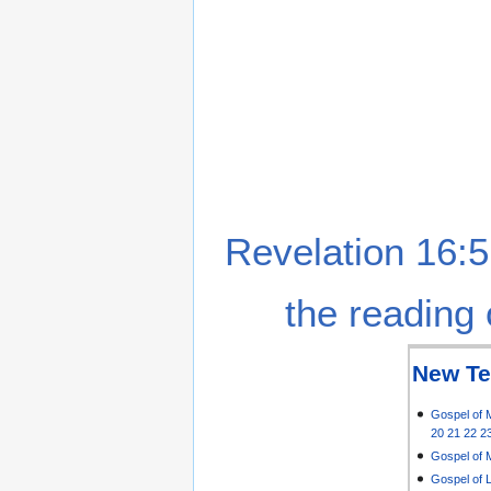
Revelation 16:5
the reading 
New Te
Gospel of 
20
21
22
2
Gospel of 
Gospel of 