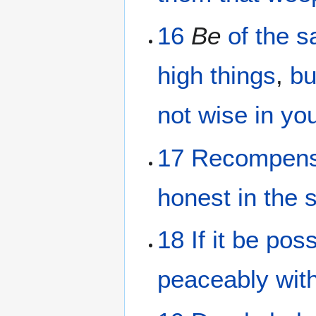
16
Be
of the
s
high things
,
bu
not
wise
in
you
17
Recompen
honest
in the 
18
If
it be poss
peaceably
wit