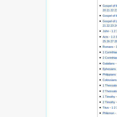
Gospel of 
20
21
22
2
Gospel of 
Gospel of 
21
22
23
2
John
-
1
2
Acts
-
1
2
25
26
27
2
Romans
-
1 Corinthia
2 Corinthia
Galatians
Ephesians
Philippians
Colossians
1 Thessalo
2 Thessalo
1 Timothy
2 Timothy
Titus
-
1
2
Philemon
-