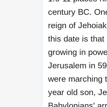
century BC. One
reign of Jehoia
this date is tha
growing in powe
Jerusalem in 59
were marching 
year old son, J
Babylonians' ar