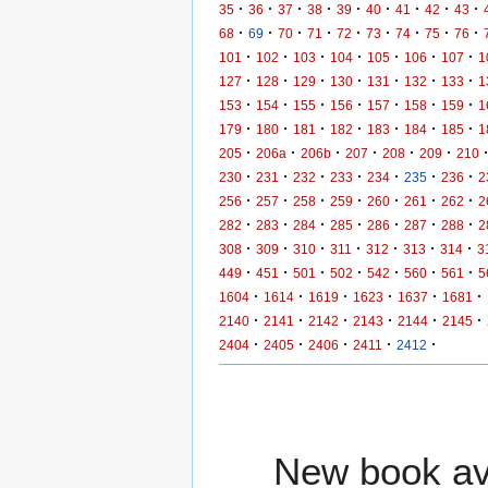
·
·
·
·
·
·
·
·
·
35
36
37
38
39
40
41
42
43
·
·
·
·
·
·
·
·
·
68
69
70
71
72
73
74
75
76
·
·
·
·
·
·
·
101
102
103
104
105
106
107
1
·
·
·
·
·
·
·
127
128
129
130
131
132
133
1
·
·
·
·
·
·
·
153
154
155
156
157
158
159
1
·
·
·
·
·
·
·
179
180
181
182
183
184
185
1
·
·
·
·
·
·
205
206a
206b
207
208
209
210
·
·
·
·
·
·
·
230
231
232
233
234
235
236
2
·
·
·
·
·
·
·
256
257
258
259
260
261
262
2
·
·
·
·
·
·
·
282
283
284
285
286
287
288
2
·
·
·
·
·
·
·
308
309
310
311
312
313
314
3
·
·
·
·
·
·
·
449
451
501
502
542
560
561
5
·
·
·
·
·
·
1604
1614
1619
1623
1637
1681
·
·
·
·
·
·
2140
2141
2142
2143
2144
2145
·
·
·
·
·
2404
2405
2406
2411
2412
New book ava