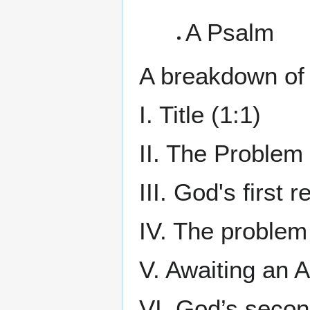
A Psalm
A breakdown of 
I. Title (1:1)
II. The Problem
III. God's first 
IV. The problem
V. Awaiting an 
VI. God’s secon