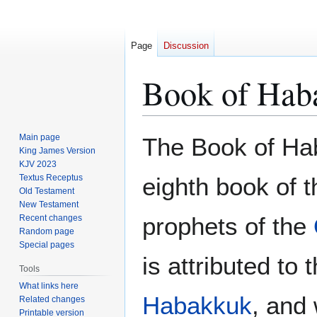
Page
Discussion
Book of Hab
Jump
Jump
Main page
The Book of Ha
to
to
King James Version
KJV 2023
navigation
search
Textus Receptus
eighth book of 
Old Testament
New Testament
prophets of the
Recent changes
Random page
Special pages
is attributed to 
Tools
What links here
Habakkuk
, and
Related changes
Printable version