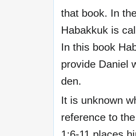
that book. In th
Habakkuk is call
In this book Hab
provide Daniel w
den.
It is unknown w
reference to th
1:6-11 places hi