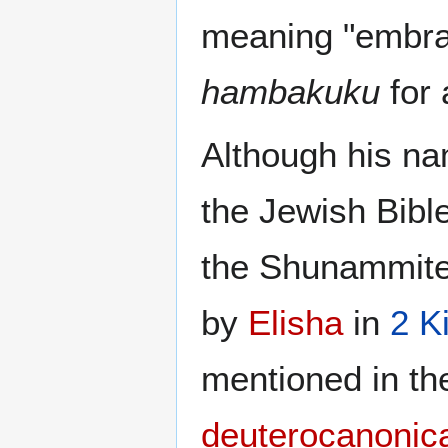
meaning "embra
hambakuku
for 
Although his na
the Jewish Bibl
the Shunammite 
by
Elisha
in
2 K
mentioned in th
deuterocanonic