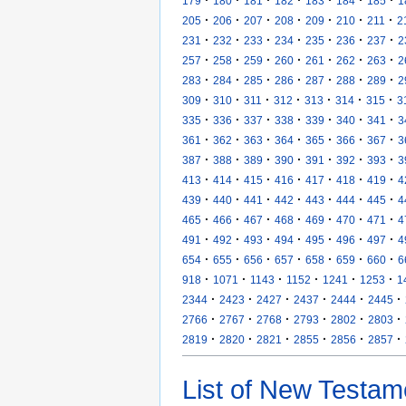
·
·
·
·
·
·
·
179
180
181
182
183
184
185
1
·
·
·
·
·
·
·
205
206
207
208
209
210
211
2
·
·
·
·
·
·
·
231
232
233
234
235
236
237
2
·
·
·
·
·
·
·
257
258
259
260
261
262
263
2
·
·
·
·
·
·
·
283
284
285
286
287
288
289
2
·
·
·
·
·
·
·
309
310
311
312
313
314
315
3
·
·
·
·
·
·
·
335
336
337
338
339
340
341
3
·
·
·
·
·
·
·
361
362
363
364
365
366
367
3
·
·
·
·
·
·
·
387
388
389
390
391
392
393
3
·
·
·
·
·
·
·
413
414
415
416
417
418
419
4
·
·
·
·
·
·
·
439
440
441
442
443
444
445
4
·
·
·
·
·
·
·
465
466
467
468
469
470
471
4
·
·
·
·
·
·
·
491
492
493
494
495
496
497
4
·
·
·
·
·
·
·
654
655
656
657
658
659
660
6
·
·
·
·
·
·
918
1071
1143
1152
1241
1253
1
·
·
·
·
·
·
2344
2423
2427
2437
2444
2445
·
·
·
·
·
·
2766
2767
2768
2793
2802
2803
·
·
·
·
·
·
2819
2820
2821
2855
2856
2857
List of New Testam