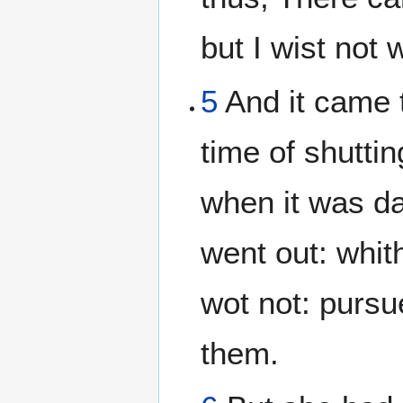
but I wist not
5
And it came 
time of shuttin
when it was da
went out: whit
wot not: pursu
them.