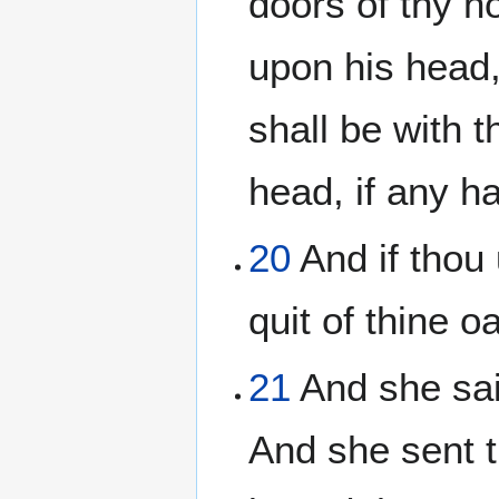
doors of thy ho
upon his head,
shall be with t
head, if any h
20
And if thou 
quit of thine 
21
And she sai
And she sent 