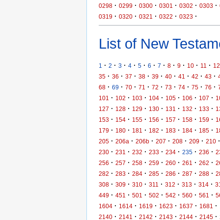
·
·
·
·
·
·
0298
0299
0300
0301
0302
0303
·
·
·
·
·
0319
0320
0321
0322
0323
List of New Testame
·
·
·
·
·
·
·
·
·
·
·
1
2
3
4
5
6
7
8
9
10
11
12
·
·
·
·
·
·
·
·
·
35
36
37
38
39
40
41
42
43
·
·
·
·
·
·
·
·
·
68
69
70
71
72
73
74
75
76
·
·
·
·
·
·
·
101
102
103
104
105
106
107
1
·
·
·
·
·
·
·
127
128
129
130
131
132
133
1
·
·
·
·
·
·
·
153
154
155
156
157
158
159
1
·
·
·
·
·
·
·
179
180
181
182
183
184
185
1
·
·
·
·
·
·
205
206a
206b
207
208
209
210
·
·
·
·
·
·
·
230
231
232
233
234
235
236
2
·
·
·
·
·
·
·
256
257
258
259
260
261
262
2
·
·
·
·
·
·
·
282
283
284
285
286
287
288
2
·
·
·
·
·
·
·
308
309
310
311
312
313
314
3
·
·
·
·
·
·
·
449
451
501
502
542
560
561
5
·
·
·
·
·
·
1604
1614
1619
1623
1637
1681
·
·
·
·
·
·
2140
2141
2142
2143
2144
2145