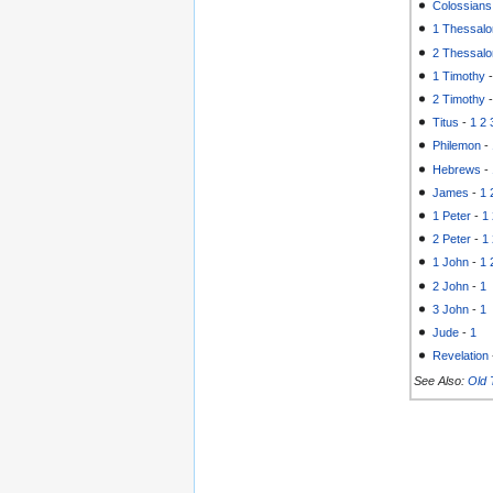
Colossians
1 Thessalo
2 Thessalo
1 Timothy
2 Timothy
Titus
-
1
2
Philemon
-
Hebrews
-
James
-
1
1 Peter
-
1
2 Peter
-
1
1 John
-
1
2 John
-
1
3 John
-
1
Jude
-
1
Revelation
See Also:
Old 