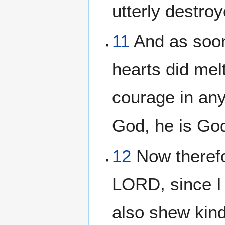
utterly destroy
11
And as soon
hearts did mel
courage in an
God, he is God
12
Now therefo
LORD, since I 
also shew kind