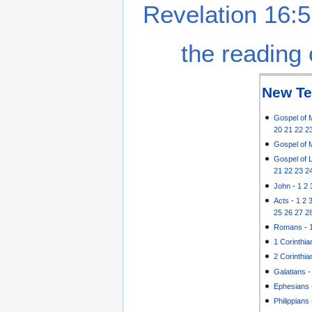
Revelation 16:5
the reading 
New Te
Gospel of 
20
21
22
2
Gospel of 
Gospel of 
21
22
23
2
John
-
1
2
Acts
-
1
2
25
26
27
2
Romans
-
1 Corinthia
2 Corinthia
Galatians
Ephesians
Philippians