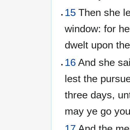
15
Then she le
window: for h
dwelt upon the
16
And she sai
lest the pursu
three days, un
may ye go you
17
And the men