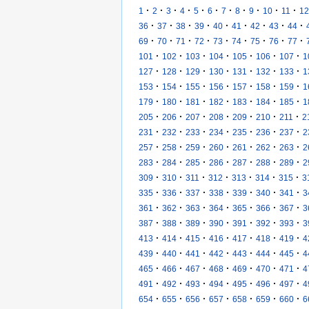
·
·
·
·
·
·
·
·
·
·
·
1
2
3
4
5
6
7
8
9
10
11
12
·
·
·
·
·
·
·
·
·
36
37
38
39
40
41
42
43
44
·
·
·
·
·
·
·
·
·
69
70
71
72
73
74
75
76
77
·
·
·
·
·
·
·
101
102
103
104
105
106
107
1
·
·
·
·
·
·
·
127
128
129
130
131
132
133
1
·
·
·
·
·
·
·
153
154
155
156
157
158
159
1
·
·
·
·
·
·
·
179
180
181
182
183
184
185
1
·
·
·
·
·
·
·
205
206
207
208
209
210
211
2
·
·
·
·
·
·
·
231
232
233
234
235
236
237
2
·
·
·
·
·
·
·
257
258
259
260
261
262
263
2
·
·
·
·
·
·
·
283
284
285
286
287
288
289
2
·
·
·
·
·
·
·
309
310
311
312
313
314
315
3
·
·
·
·
·
·
·
335
336
337
338
339
340
341
3
·
·
·
·
·
·
·
361
362
363
364
365
366
367
3
·
·
·
·
·
·
·
387
388
389
390
391
392
393
3
·
·
·
·
·
·
·
413
414
415
416
417
418
419
4
·
·
·
·
·
·
·
439
440
441
442
443
444
445
4
·
·
·
·
·
·
·
465
466
467
468
469
470
471
4
·
·
·
·
·
·
·
491
492
493
494
495
496
497
4
·
·
·
·
·
·
·
654
655
656
657
658
659
660
6