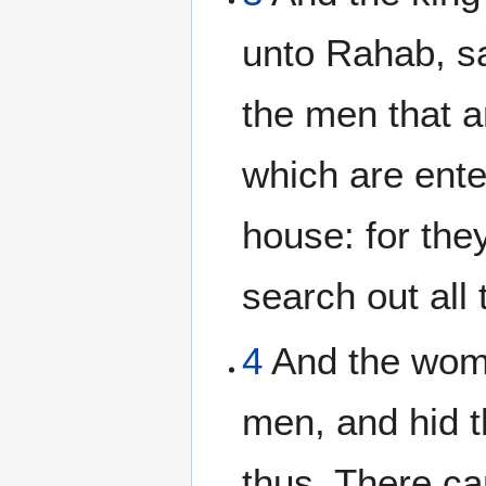
unto Rahab, sa
the men that a
which are ente
house: for the
search out all 
4
And the wom
men, and hid 
thus, There c