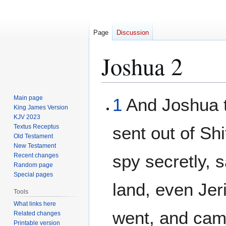
Page
Discussion
Joshua 2
Jump
Jump
Main page
1
And Joshua t
to
to
King James Version
KJV 2023
navigation
search
Textus Receptus
sent out of Sh
Old Testament
New Testament
spy secretly, 
Recent changes
Random page
Special pages
land, even Jer
Tools
What links here
went, and came
Related changes
Printable version