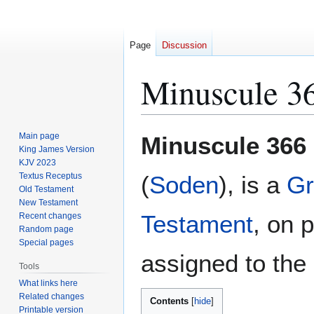
Page
Discussion
Minuscule 3
Jump
Jump
Main page
Minuscule 366
to
to
King James Version
KJV 2023
navigation
search
Textus Receptus
(
Soden
), is a
Gr
Old Testament
New Testament
Testament
, on 
Recent changes
Random page
Special pages
assigned to the 
Tools
What links here
Related changes
Contents
Printable version