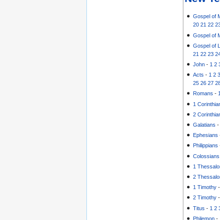
Gospel of 
20
21
22
2
Gospel of 
Gospel of 
21
22
23
2
John
-
1
2
Acts
-
1
2
25
26
27
2
Romans
-
1 Corinthia
2 Corinthia
Galatians
Ephesians
Philippians
Colossians
1 Thessalo
2 Thessalo
1 Timothy
2 Timothy
Titus
-
1
2
Philemon
-