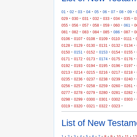
·
·
·
·
·
·
·
·
·
01
02
03
04
05
06
07
08
09
·
·
·
·
·
·
·
029
030
031
032
033
034
035
0
·
·
·
·
·
·
·
055
056
057
058
059
060
061
0
·
·
·
·
·
·
·
081
082
083
084
085
086
087
0
·
·
·
·
·
·
0106
0107
0108
0109
0110
0111
·
·
·
·
·
·
0128
0129
0130
0131
0132
0134
·
·
·
·
·
·
0150
0151
0152
0153
0154
0155
·
·
·
·
·
·
0171
0172
0173
0174
0175
0176
·
·
·
·
·
·
0192
0193
0194
0195
0196
0197
·
·
·
·
·
·
0213
0214
0215
0216
0217
0218
·
·
·
·
·
·
0235
0236
0237
0238
0239
0240
·
·
·
·
·
·
0256
0257
0258
0259
0260
0261
·
·
·
·
·
·
0277
0278
0279
0280
0281
0282
·
·
·
·
·
·
0298
0299
0300
0301
0302
0303
·
·
·
·
·
0319
0320
0321
0322
0323
List of New Testame
·
·
·
·
·
·
·
·
·
·
·
1
2
3
4
5
6
7
8
9
10
11
12