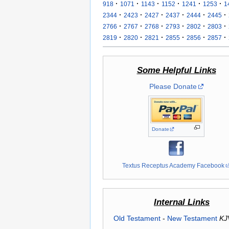
·
·
·
·
·
·
918
1071
1143
1152
1241
1253
1
·
·
·
·
·
·
2344
2423
2427
2437
2444
2445
·
·
·
·
·
·
2766
2767
2768
2793
2802
2803
·
·
·
·
·
·
2819
2820
2821
2855
2856
2857
Some Helpful Links
Please Donate
Donate
Textus Receptus Academy Facebook
Internal Links
Old Testament
-
New Testament
KJ