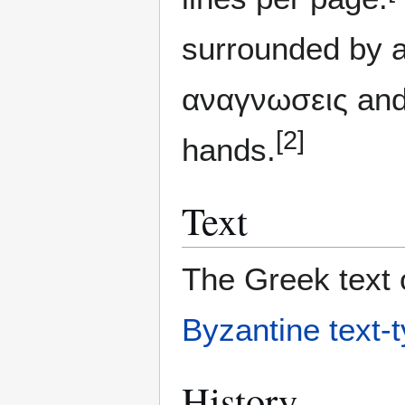
surrounded by 
αναγνωσεις and
[2]
hands.
Text
The Greek text o
Byzantine text-
History