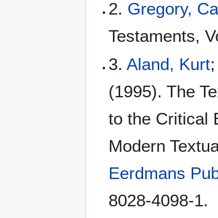
2.
Gregory, C
Testaments, Vo
3.
Aland, Kurt
;
(1995). The Te
to the Critical
Modern Textua
Eerdmans Pub
8028-4098-1.