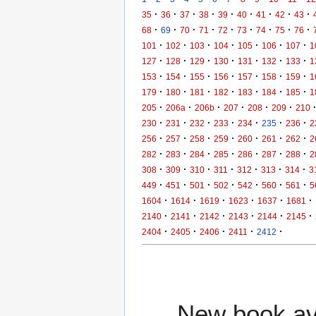
·
·
·
·
·
·
·
·
·
35
36
37
38
39
40
41
42
43
·
·
·
·
·
·
·
·
·
68
69
70
71
72
73
74
75
76
·
·
·
·
·
·
·
101
102
103
104
105
106
107
1
·
·
·
·
·
·
·
127
128
129
130
131
132
133
1
·
·
·
·
·
·
·
153
154
155
156
157
158
159
1
·
·
·
·
·
·
·
179
180
181
182
183
184
185
1
·
·
·
·
·
·
205
206a
206b
207
208
209
210
·
·
·
·
·
·
·
230
231
232
233
234
235
236
2
·
·
·
·
·
·
·
256
257
258
259
260
261
262
2
·
·
·
·
·
·
·
282
283
284
285
286
287
288
2
·
·
·
·
·
·
·
308
309
310
311
312
313
314
3
·
·
·
·
·
·
·
449
451
501
502
542
560
561
5
·
·
·
·
·
·
1604
1614
1619
1623
1637
1681
·
·
·
·
·
·
2140
2141
2142
2143
2144
2145
·
·
·
·
·
2404
2405
2406
2411
2412
New book ava