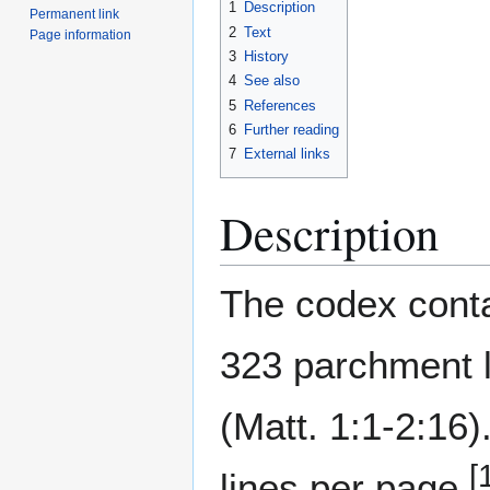
1
Description
Permanent link
2
Text
Page information
3
History
4
See also
5
References
6
Further reading
7
External links
Description
The codex conta
323 parchment 
(Matt. 1:1-2:16)
[
lines per page.