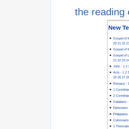
the reading 
New Te
Gospel of 
20
21
22
2
Gospel of 
Gospel of 
21
22
23
2
John
-
1
2
Acts
-
1
2
25
26
27
2
Romans
-
1 Corinthia
2 Corinthia
Galatians
Ephesians
Philippians
Colossians
1 Thessalo