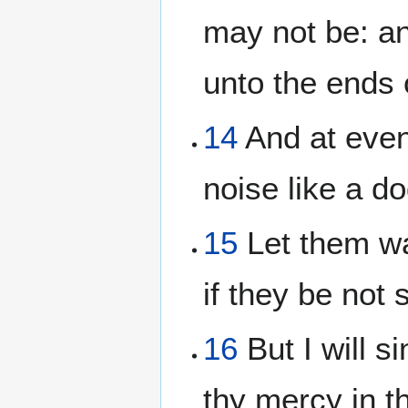
may not be: an
unto the ends 
14
And at even
noise like a d
15
Let them wa
if they be not s
16
But I will si
thy mercy in t