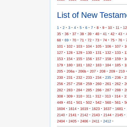
List of New Testame
·
·
·
·
·
·
·
·
·
·
·
1
2
3
4
5
6
7
8
9
10
11
12
·
·
·
·
·
·
·
·
·
35
36
37
38
39
40
41
42
43
·
·
·
·
·
·
·
·
·
68
69
70
71
72
73
74
75
76
·
·
·
·
·
·
·
101
102
103
104
105
106
107
1
·
·
·
·
·
·
·
127
128
129
130
131
132
133
1
·
·
·
·
·
·
·
153
154
155
156
157
158
159
1
·
·
·
·
·
·
·
179
180
181
182
183
184
185
1
·
·
·
·
·
·
205
206a
206b
207
208
209
210
·
·
·
·
·
·
·
230
231
232
233
234
235
236
2
·
·
·
·
·
·
·
256
257
258
259
260
261
262
2
·
·
·
·
·
·
·
282
283
284
285
286
287
288
2
·
·
·
·
·
·
·
308
309
310
311
312
313
314
3
·
·
·
·
·
·
·
449
451
501
502
542
560
561
5
·
·
·
·
·
·
1604
1614
1619
1623
1637
1681
·
·
·
·
·
·
2140
2141
2142
2143
2144
2145
·
·
·
·
·
2404
2405
2406
2411
2412