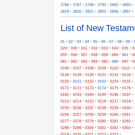
·
·
·
·
·
·
2766
2767
2768
2793
2802
2803
·
·
·
·
·
·
2819
2820
2821
2855
2856
2857
List of New Testam
·
·
·
·
·
·
·
·
·
01
02
03
04
05
06
07
08
09
·
·
·
·
·
·
·
029
030
031
032
033
034
035
0
·
·
·
·
·
·
·
055
056
057
058
059
060
061
0
·
·
·
·
·
·
·
081
082
083
084
085
086
087
0
·
·
·
·
·
·
0106
0107
0108
0109
0110
0111
·
·
·
·
·
·
0128
0129
0130
0131
0132
0134
·
·
·
·
·
·
0150
0151
0152
0153
0154
0155
·
·
·
·
·
·
0171
0172
0173
0174
0175
0176
·
·
·
·
·
·
0192
0193
0194
0195
0196
0197
·
·
·
·
·
·
0213
0214
0215
0216
0217
0218
·
·
·
·
·
·
0235
0236
0237
0238
0239
0240
·
·
·
·
·
·
0256
0257
0258
0259
0260
0261
·
·
·
·
·
·
0277
0278
0279
0280
0281
0282
·
·
·
·
·
·
0298
0299
0300
0301
0302
0303
·
·
·
·
·
0319
0320
0321
0322
0323