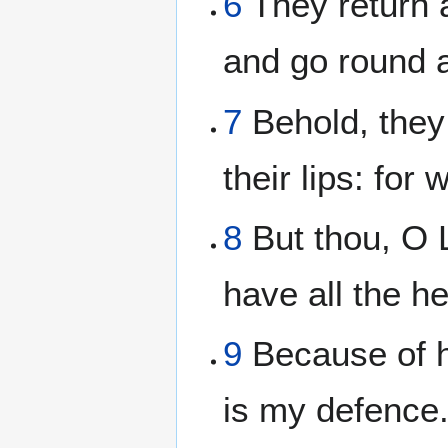
6
They return a
and go round a
7
Behold, they 
their lips: for
8
But thou, O 
have all the he
9
Because of hi
is my defence