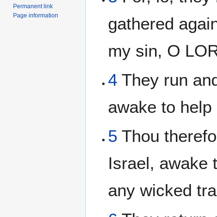
Permanent link
Page information
gathered again
my sin, O LO
4
They run and
awake to help
5
Thou therefo
Israel, awake t
any wicked tr