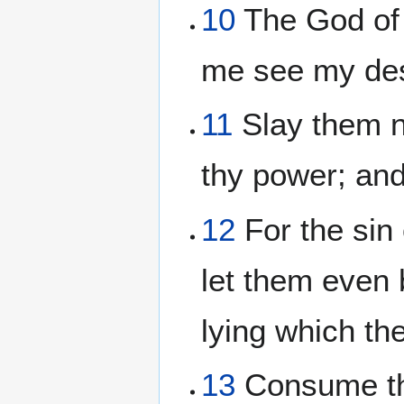
10
The God of 
me see my des
11
Slay them no
thy power; and
12
For the sin 
let them even 
lying which th
13
Consume the