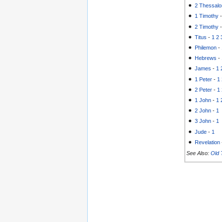
2 Thessalo
1 Timothy
2 Timothy
Titus
-
1
2
Philemon
-
Hebrews
-
James
-
1
1 Peter
-
1
2 Peter
-
1
1 John
-
1
2 John
-
1
3 John
-
1
Jude
-
1
Revelation
See Also:
Old 