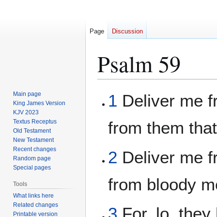
Page
Discussion
Psalm 59
Jump
Jump
Main page
1
Deliver me 
to
to
King James Version
KJV 2023
navigation
search
Textus Receptus
from them that
Old Testament
New Testament
Recent changes
2
Deliver me fr
Random page
Special pages
from bloody m
Tools
What links here
Related changes
3
For, lo, they 
Printable version