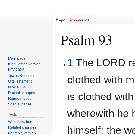
Page
Discussion
Psalm 93
Jump
Jump
Main page
1
The LORD rei
to
to
King James Version
KJV 2023
navigation
search
Textus Receptus
clothed with 
Old Testament
New Testament
is clothed with
Recent changes
Random page
Special pages
wherewith he 
Tools
What links here
himself: the wo
Related changes
Printable version