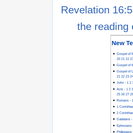
Revelation 16:5
the reading 
New Te
Gospel of 
20
21
22
2
Gospel of 
Gospel of 
21
22
23
2
John
-
1
2
Acts
-
1
2
25
26
27
2
Romans
-
1 Corinthia
2 Corinthia
Galatians
Ephesians
Philippians