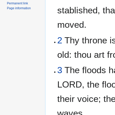
Permanent link
stablished, tha
Page information
moved.
2
Thy throne is
old: thou art f
3
The floods ha
LORD, the floo
their voice; the
waves.