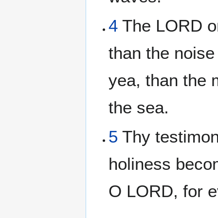
4
The LORD on 
than the noise
yea, than the 
the sea.
5
Thy testimon
holiness beco
O LORD, for e