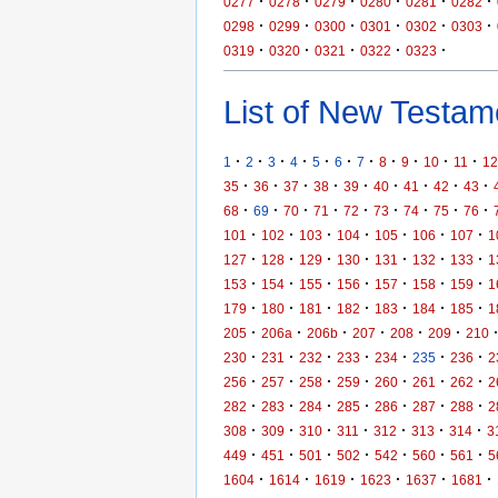
·
·
·
·
·
·
0277
0278
0279
0280
0281
0282
·
·
·
·
·
·
0298
0299
0300
0301
0302
0303
·
·
·
·
·
0319
0320
0321
0322
0323
List of New Testame
·
·
·
·
·
·
·
·
·
·
·
1
2
3
4
5
6
7
8
9
10
11
12
·
·
·
·
·
·
·
·
·
35
36
37
38
39
40
41
42
43
·
·
·
·
·
·
·
·
·
68
69
70
71
72
73
74
75
76
·
·
·
·
·
·
·
101
102
103
104
105
106
107
1
·
·
·
·
·
·
·
127
128
129
130
131
132
133
1
·
·
·
·
·
·
·
153
154
155
156
157
158
159
1
·
·
·
·
·
·
·
179
180
181
182
183
184
185
1
·
·
·
·
·
·
205
206a
206b
207
208
209
210
·
·
·
·
·
·
·
230
231
232
233
234
235
236
2
·
·
·
·
·
·
·
256
257
258
259
260
261
262
2
·
·
·
·
·
·
·
282
283
284
285
286
287
288
2
·
·
·
·
·
·
·
308
309
310
311
312
313
314
3
·
·
·
·
·
·
·
449
451
501
502
542
560
561
5
·
·
·
·
·
·
1604
1614
1619
1623
1637
1681