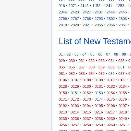
·
·
·
·
·
·
918
1071
1143
1152
1241
1253
1
·
·
·
·
·
·
2344
2423
2427
2437
2444
2445
·
·
·
·
·
·
2766
2767
2768
2793
2802
2803
·
·
·
·
·
·
2819
2820
2821
2855
2856
2857
List of New Testam
·
·
·
·
·
·
·
·
·
01
02
03
04
05
06
07
08
09
·
·
·
·
·
·
·
029
030
031
032
033
034
035
0
·
·
·
·
·
·
·
055
056
057
058
059
060
061
0
·
·
·
·
·
·
·
081
082
083
084
085
086
087
0
·
·
·
·
·
·
0106
0107
0108
0109
0110
0111
·
·
·
·
·
·
0128
0129
0130
0131
0132
0134
·
·
·
·
·
·
0150
0151
0152
0153
0154
0155
·
·
·
·
·
·
0171
0172
0173
0174
0175
0176
·
·
·
·
·
·
0192
0193
0194
0195
0196
0197
·
·
·
·
·
·
0213
0214
0215
0216
0217
0218
·
·
·
·
·
·
0235
0236
0237
0238
0239
0240
·
·
·
·
·
·
0256
0257
0258
0259
0260
0261