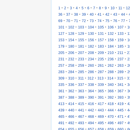
·
·
·
·
·
·
·
·
·
·
·
1
2
3
4
5
6
7
8
9
10
11
12
·
·
·
·
·
·
·
·
·
36
37
38
39
40
41
42
43
44
·
·
·
·
·
·
·
·
·
69
70
71
72
73
74
75
76
77
·
·
·
·
·
·
·
101
102
103
104
105
106
107
1
·
·
·
·
·
·
·
127
128
129
130
131
132
133
1
·
·
·
·
·
·
·
153
154
155
156
157
158
159
1
·
·
·
·
·
·
·
179
180
181
182
183
184
185
1
·
·
·
·
·
·
·
205
206
207
208
209
210
211
2
·
·
·
·
·
·
·
231
232
233
234
235
236
237
2
·
·
·
·
·
·
·
257
258
259
260
261
262
263
2
·
·
·
·
·
·
·
283
284
285
286
287
288
289
2
·
·
·
·
·
·
·
309
310
311
312
313
314
315
3
·
·
·
·
·
·
·
335
336
337
338
339
340
341
3
·
·
·
·
·
·
·
361
362
363
364
365
366
367
3
·
·
·
·
·
·
·
387
388
389
390
391
392
393
3
·
·
·
·
·
·
·
413
414
415
416
417
418
419
4
·
·
·
·
·
·
·
439
440
441
442
443
444
445
4
·
·
·
·
·
·
·
465
466
467
468
469
470
471
4
·
·
·
·
·
·
·
491
492
493
494
495
496
497
4
·
·
·
·
·
·
·
654
655
656
657
658
659
660
6