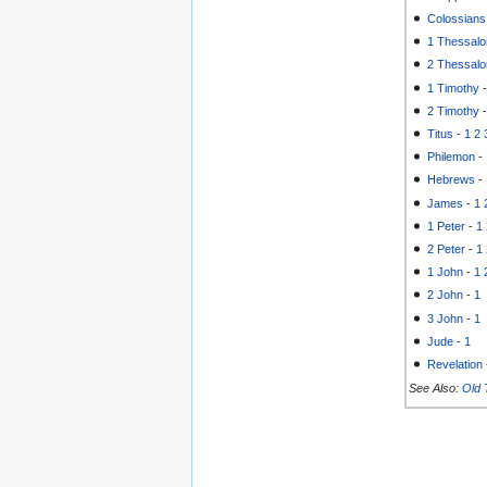
Colossians
1 Thessalo
2 Thessalo
1 Timothy
2 Timothy
Titus
-
1
2
Philemon
-
Hebrews
-
James
-
1
1 Peter
-
1
2 Peter
-
1
1 John
-
1
2 John
-
1
3 John
-
1
Jude
-
1
Revelation
See Also:
Old 