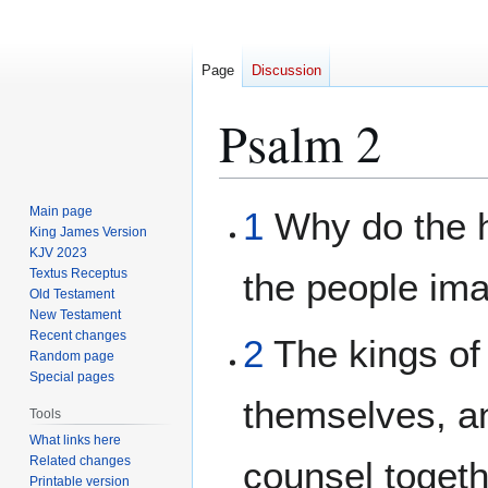
Page
Discussion
Psalm 2
Jump
Jump
Main page
1
Why do the h
to
to
King James Version
KJV 2023
navigation
search
Textus Receptus
the people ima
Old Testament
New Testament
Recent changes
2
The kings of 
Random page
Special pages
themselves, an
Tools
What links here
Related changes
counsel togeth
Printable version