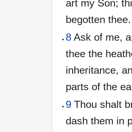
art my Son; th
begotten thee.
8
Ask of me, an
thee the heath
inheritance, a
parts of the ea
9
Thou shalt br
dash them in p