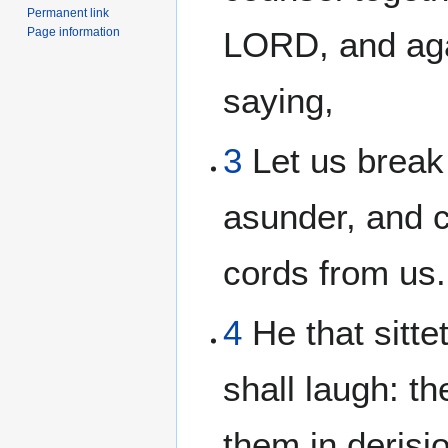
Permanent link
Page information
LORD, and aga
saying,
3
Let us break
asunder, and c
cords from us.
4
He that sitte
shall laugh: t
them in derisi