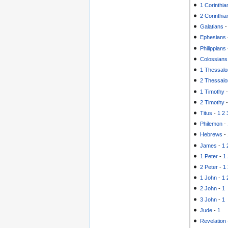
1 Corinthia
2 Corinthia
Galatians
Ephesians
Philippians
Colossians
1 Thessalo
2 Thessalo
1 Timothy
2 Timothy
Titus
-
1
2
Philemon
-
Hebrews
-
James
-
1
1 Peter
-
1
2 Peter
-
1
1 John
-
1
2 John
-
1
3 John
-
1
Jude
-
1
Revelation