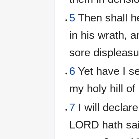
5
Then shall h
in his wrath, 
sore displeasu
6
Yet have I s
my holy hill of
7
I will declar
LORD hath sai