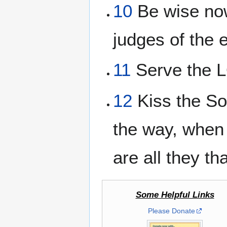
10
Be wise now
judges of the e
11
Serve the LO
12
Kiss the So
the way, when h
are all they tha
Some Helpful Links
Please Donate