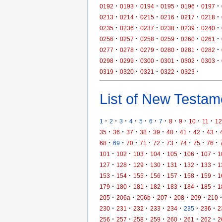
·
·
·
·
·
·
0192
0193
0194
0195
0196
0197
·
·
·
·
·
·
0213
0214
0215
0216
0217
0218
·
·
·
·
·
·
0235
0236
0237
0238
0239
0240
·
·
·
·
·
·
0256
0257
0258
0259
0260
0261
·
·
·
·
·
·
0277
0278
0279
0280
0281
0282
·
·
·
·
·
·
0298
0299
0300
0301
0302
0303
·
·
·
·
·
0319
0320
0321
0322
0323
List of New Testame
·
·
·
·
·
·
·
·
·
·
·
1
2
3
4
5
6
7
8
9
10
11
12
·
·
·
·
·
·
·
·
·
35
36
37
38
39
40
41
42
43
·
·
·
·
·
·
·
·
·
68
69
70
71
72
73
74
75
76
·
·
·
·
·
·
·
101
102
103
104
105
106
107
1
·
·
·
·
·
·
·
127
128
129
130
131
132
133
1
·
·
·
·
·
·
·
153
154
155
156
157
158
159
1
·
·
·
·
·
·
·
179
180
181
182
183
184
185
1
·
·
·
·
·
·
205
206a
206b
207
208
209
210
·
·
·
·
·
·
·
230
231
232
233
234
235
236
2
·
·
·
·
·
·
·
256
257
258
259
260
261
262
2