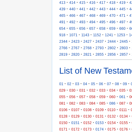
·
·
·
·
·
·
·
413
414
415
416
417
418
419
4
·
·
·
·
·
·
·
439
440
441
442
443
444
445
4
·
·
·
·
·
·
·
465
466
467
468
469
470
471
4
·
·
·
·
·
·
·
491
492
493
494
495
496
497
4
·
·
·
·
·
·
·
654
655
656
657
658
659
660
6
·
·
·
·
·
·
918
1071
1143
1152
1241
1253
1
·
·
·
·
·
·
2344
2423
2427
2437
2444
2445
·
·
·
·
·
·
2766
2767
2768
2793
2802
2803
·
·
·
·
·
·
2819
2820
2821
2855
2856
2857
List of New Testam
·
·
·
·
·
·
·
·
·
01
02
03
04
05
06
07
08
09
·
·
·
·
·
·
·
029
030
031
032
033
034
035
0
·
·
·
·
·
·
·
055
056
057
058
059
060
061
0
·
·
·
·
·
·
·
081
082
083
084
085
086
087
0
·
·
·
·
·
·
0106
0107
0108
0109
0110
0111
·
·
·
·
·
·
0128
0129
0130
0131
0132
0134
·
·
·
·
·
·
0150
0151
0152
0153
0154
0155
·
·
·
·
·
·
0171
0172
0173
0174
0175
0176