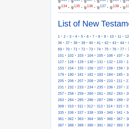
𝔓
·
𝔓
·
𝔓
·
𝔓
·
𝔓
·
𝔓
134
135
136
137
138
1
𝔓
·
𝔓
·
𝔓
·
𝔓
·
𝔓
·
𝔓
List of New Testam
·
·
·
·
·
·
·
·
·
·
·
1
2
3
4
5
6
7
8
9
10
11
12
·
·
·
·
·
·
·
·
·
36
37
38
39
40
41
42
43
44
·
·
·
·
·
·
·
·
·
69
70
71
72
73
74
75
76
77
·
·
·
·
·
·
·
101
102
103
104
105
106
107
1
·
·
·
·
·
·
·
127
128
129
130
131
132
133
1
·
·
·
·
·
·
·
153
154
155
156
157
158
159
1
·
·
·
·
·
·
·
179
180
181
182
183
184
185
1
·
·
·
·
·
·
·
205
206
207
208
209
210
211
2
·
·
·
·
·
·
·
231
232
233
234
235
236
237
2
·
·
·
·
·
·
·
257
258
259
260
261
262
263
2
·
·
·
·
·
·
·
283
284
285
286
287
288
289
2
·
·
·
·
·
·
·
309
310
311
312
313
314
315
3
·
·
·
·
·
·
·
335
336
337
338
339
340
341
3
·
·
·
·
·
·
·
361
362
363
364
365
366
367
3
·
·
·
·
·
·
·
387
388
389
390
391
392
393
3