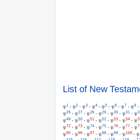
List of New Testam
1
2
3
4
5
6
7
8
𝔓
·
𝔓
·
𝔓
·
𝔓
·
𝔓
·
𝔓
·
𝔓
·
𝔓
·
26
27
28
29
30
31
3
𝔓
·
𝔓
·
𝔓
·
𝔓
·
𝔓
·
𝔓
·
𝔓
49
50
51
52
53
54
5
𝔓
·
𝔓
·
𝔓
·
𝔓
·
𝔓
·
𝔓
·
𝔓
72
73
74
75
76
77
7
𝔓
·
𝔓
·
𝔓
·
𝔓
·
𝔓
·
𝔓
·
𝔓
95
96
97
98
99
100
𝔓
·
𝔓
·
𝔓
·
𝔓
·
𝔓
·
𝔓
·
𝔓
115
116
117
118
119
1