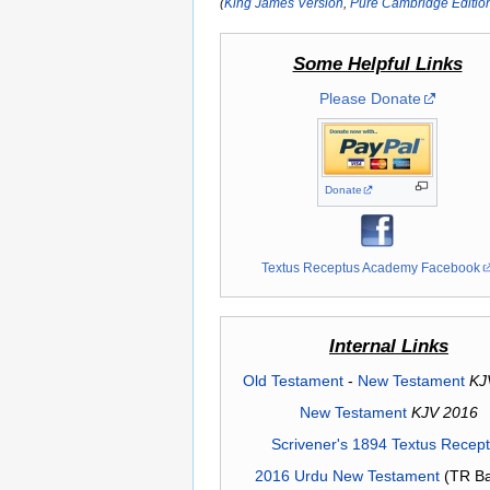
(
King James Version
,
Pure Cambridge Editio
Some Helpful Links
Please Donate
Donate
Textus Receptus Academy Facebook
Internal Links
Old Testament
-
New Testament
KJ
New Testament
KJV 2016
Scrivener's 1894 Textus Recep
2016 Urdu New Testament
(TR Ba