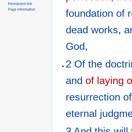
Permanent link
Page information
foundation
of 
dead
works
,
a
God
,
2
Of the doctr
and
of laying 
resurrection
o
eternal
judgme
3
And
this
will