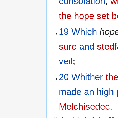
consolation
,
w
the hope
set b
19
Which
hop
sure
and
stedf
veil
;
20
Whither
th
made
an high 
Melchisedec
.