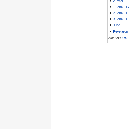
2 Peter
-
1
1 John
-
1
2 John
-
1
3 John
-
1
Jude
-
1
Revelation
See Also:
Old 