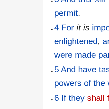
permit
.
4
For
it
is
impo
enlightened
,
a
were made
pa
5
And
have ta
powers
of the
6
If they
shall 