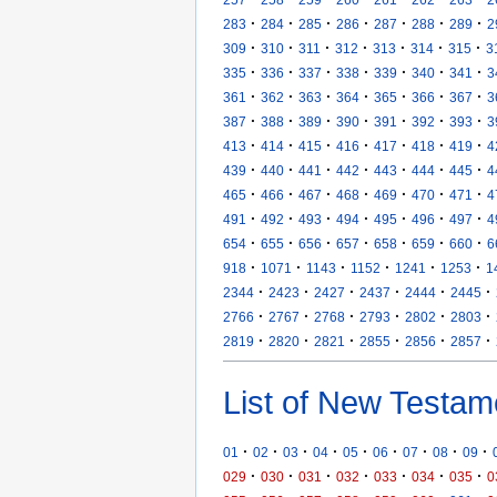
·
·
·
·
·
·
·
283
284
285
286
287
288
289
2
·
·
·
·
·
·
·
309
310
311
312
313
314
315
3
·
·
·
·
·
·
·
335
336
337
338
339
340
341
3
·
·
·
·
·
·
·
361
362
363
364
365
366
367
3
·
·
·
·
·
·
·
387
388
389
390
391
392
393
3
·
·
·
·
·
·
·
413
414
415
416
417
418
419
4
·
·
·
·
·
·
·
439
440
441
442
443
444
445
4
·
·
·
·
·
·
·
465
466
467
468
469
470
471
4
·
·
·
·
·
·
·
491
492
493
494
495
496
497
4
·
·
·
·
·
·
·
654
655
656
657
658
659
660
6
·
·
·
·
·
·
918
1071
1143
1152
1241
1253
1
·
·
·
·
·
·
2344
2423
2427
2437
2444
2445
·
·
·
·
·
·
2766
2767
2768
2793
2802
2803
·
·
·
·
·
·
2819
2820
2821
2855
2856
2857
List of New Testam
·
·
·
·
·
·
·
·
·
01
02
03
04
05
06
07
08
09
·
·
·
·
·
·
·
029
030
031
032
033
034
035
0