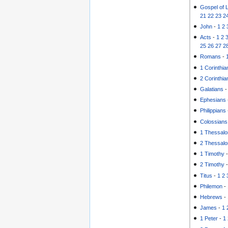
Gospel of 
21
22
23
2
John
-
1
2
Acts
-
1
2
25
26
27
2
Romans
-
1 Corinthia
2 Corinthia
Galatians
Ephesians
Philippians
Colossians
1 Thessalo
2 Thessalo
1 Timothy
2 Timothy
Titus
-
1
2
Philemon
-
Hebrews
-
James
-
1
1 Peter
-
1