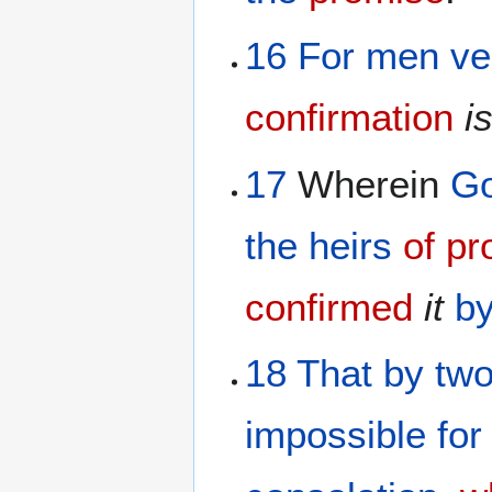
16
For
men
ve
confirmation
i
17
Wherein
G
the
heirs
of p
confirmed
it
by
18
That
by
tw
impossible
fo