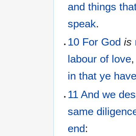
and
things th
speak
.
10
For
God
is
labour
of love
in that ye hav
11
And
we des
same
diligenc
end
: