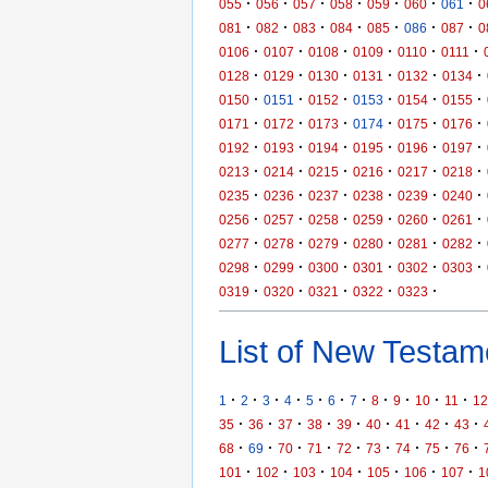
·
·
·
·
·
·
·
055
056
057
058
059
060
061
0
·
·
·
·
·
·
·
081
082
083
084
085
086
087
0
·
·
·
·
·
·
0106
0107
0108
0109
0110
0111
·
·
·
·
·
·
0128
0129
0130
0131
0132
0134
·
·
·
·
·
·
0150
0151
0152
0153
0154
0155
·
·
·
·
·
·
0171
0172
0173
0174
0175
0176
·
·
·
·
·
·
0192
0193
0194
0195
0196
0197
·
·
·
·
·
·
0213
0214
0215
0216
0217
0218
·
·
·
·
·
·
0235
0236
0237
0238
0239
0240
·
·
·
·
·
·
0256
0257
0258
0259
0260
0261
·
·
·
·
·
·
0277
0278
0279
0280
0281
0282
·
·
·
·
·
·
0298
0299
0300
0301
0302
0303
·
·
·
·
·
0319
0320
0321
0322
0323
List of New Testame
·
·
·
·
·
·
·
·
·
·
·
1
2
3
4
5
6
7
8
9
10
11
12
·
·
·
·
·
·
·
·
·
35
36
37
38
39
40
41
42
43
·
·
·
·
·
·
·
·
·
68
69
70
71
72
73
74
75
76
·
·
·
·
·
·
·
101
102
103
104
105
106
107
1