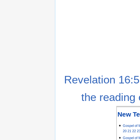
Revelation 16:5
the reading 
New Te
Gospel of 
20
21
22
2
Gospel of 