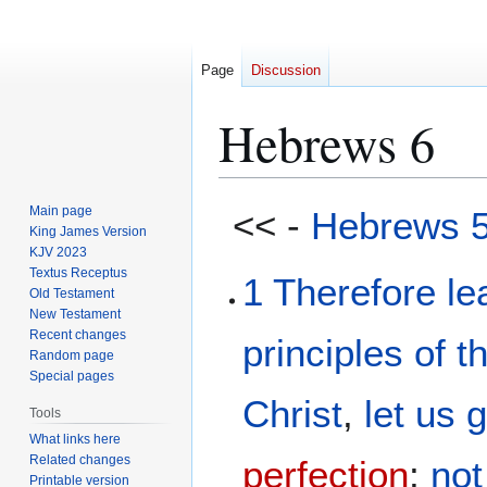
Page
Discussion
Hebrews 6
Jump
Jump
Main page
<< -
Hebrews 
to
to
King James Version
KJV 2023
navigation
search
Textus Receptus
1
Therefore
le
Old Testament
New Testament
Recent changes
principles
of t
Random page
Special pages
Christ
,
let us 
Tools
What links here
Related changes
perfection
;
not
Printable version