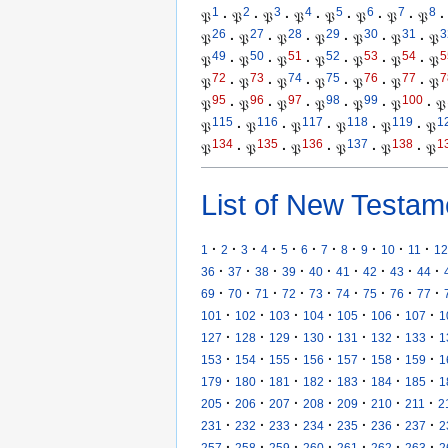
1
2
3
4
5
6
7
8
𝔓
·
𝔓
·
𝔓
·
𝔓
·
𝔓
·
𝔓
·
𝔓
·
𝔓
·
26
27
28
29
30
31
3
𝔓
·
𝔓
·
𝔓
·
𝔓
·
𝔓
·
𝔓
·
𝔓
49
50
51
52
53
54
5
𝔓
·
𝔓
·
𝔓
·
𝔓
·
𝔓
·
𝔓
·
𝔓
72
73
74
75
76
77
7
𝔓
·
𝔓
·
𝔓
·
𝔓
·
𝔓
·
𝔓
·
𝔓
95
96
97
98
99
100
𝔓
·
𝔓
·
𝔓
·
𝔓
·
𝔓
·
𝔓
·
𝔓
115
116
117
118
119
1
𝔓
·
𝔓
·
𝔓
·
𝔓
·
𝔓
·
𝔓
134
135
136
137
138
1
𝔓
·
𝔓
·
𝔓
·
𝔓
·
𝔓
·
𝔓
List of New Testam
·
·
·
·
·
·
·
·
·
·
·
1
2
3
4
5
6
7
8
9
10
11
12
·
·
·
·
·
·
·
·
·
36
37
38
39
40
41
42
43
44
·
·
·
·
·
·
·
·
·
69
70
71
72
73
74
75
76
77
·
·
·
·
·
·
·
101
102
103
104
105
106
107
1
·
·
·
·
·
·
·
127
128
129
130
131
132
133
1
·
·
·
·
·
·
·
153
154
155
156
157
158
159
1
·
·
·
·
·
·
·
179
180
181
182
183
184
185
1
·
·
·
·
·
·
·
205
206
207
208
209
210
211
2
·
·
·
·
·
·
·
231
232
233
234
235
236
237
2
·
·
·
·
·
·
·
257
258
259
260
261
262
263
2