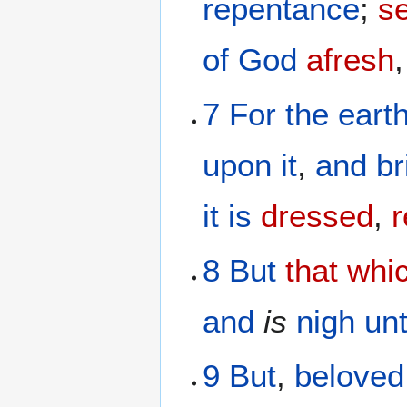
repentance
;
se
of God
afresh
7
For
the eart
upon
it
,
and
br
it is
dressed
,
r
8
But
that whi
and
is
nigh un
9
But
,
beloved