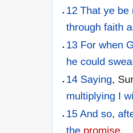
12
That
ye be
through
faith
a
13
For
when 
he could
swea
14
Saying
, Su
multiplying
I w
15
And
so
,
aft
the
promise
.