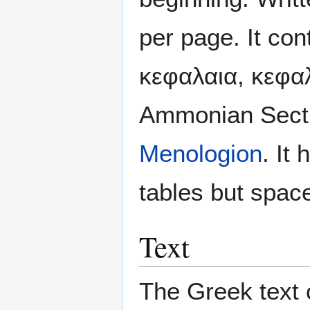
per page. It co
κεφαλαια, κεφαλα
Ammonian Sect
Menologion
. It
tables but space 
Text
The Greek text o