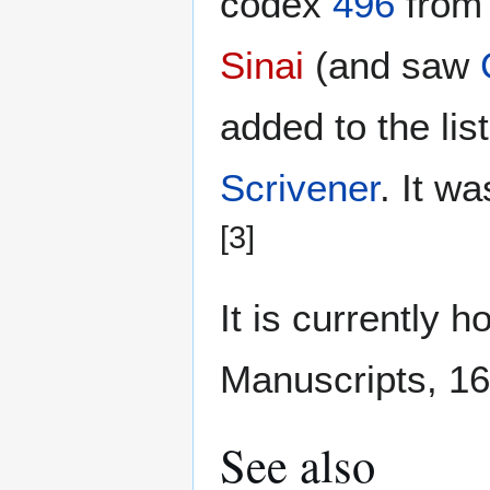
codex
496
from 
Sinai
(and saw
added to the li
Scrivener
. It w
[3]
It is currently 
Manuscripts, 1
See also