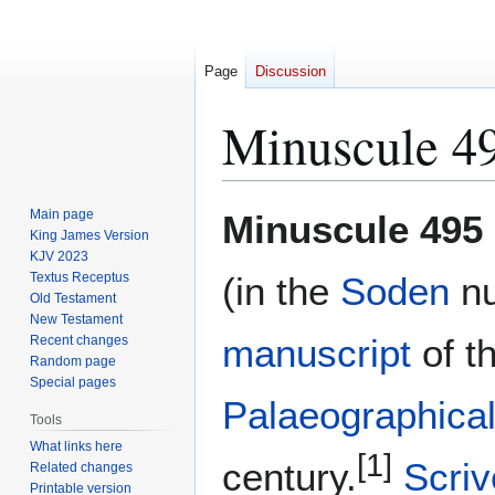
Page
Discussion
Minuscule 4
Jump
Jump
Main page
Minuscule 495
to
to
King James Version
KJV 2023
navigation
search
Textus Receptus
(in the
Soden
nu
Old Testament
New Testament
manuscript
of t
Recent changes
Random page
Special pages
Palaeographical
Tools
What links here
[1]
century.
Scriv
Related changes
Printable version