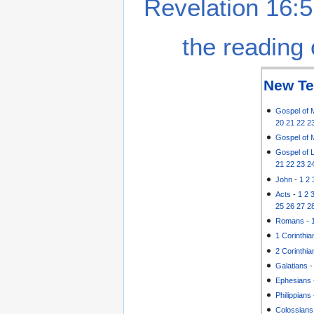
Revelation 16:5
the reading 
New Te
Gospel of 
20
21
22
2
Gospel of 
Gospel of 
21
22
23
2
John
-
1
2
Acts
-
1
2
25
26
27
2
Romans
-
1 Corinthia
2 Corinthia
Galatians
Ephesians
Philippians
Colossians