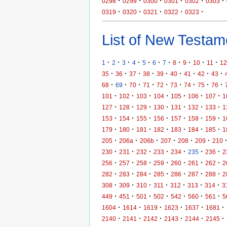
·
·
·
·
·
·
0298
0299
0300
0301
0302
0303
·
·
·
·
·
0319
0320
0321
0322
0323
List of New Testame
·
·
·
·
·
·
·
·
·
·
·
1
2
3
4
5
6
7
8
9
10
11
12
·
·
·
·
·
·
·
·
·
35
36
37
38
39
40
41
42
43
·
·
·
·
·
·
·
·
·
68
69
70
71
72
73
74
75
76
·
·
·
·
·
·
·
101
102
103
104
105
106
107
1
·
·
·
·
·
·
·
127
128
129
130
131
132
133
1
·
·
·
·
·
·
·
153
154
155
156
157
158
159
1
·
·
·
·
·
·
·
179
180
181
182
183
184
185
1
·
·
·
·
·
·
205
206a
206b
207
208
209
210
·
·
·
·
·
·
·
230
231
232
233
234
235
236
2
·
·
·
·
·
·
·
256
257
258
259
260
261
262
2
·
·
·
·
·
·
·
282
283
284
285
286
287
288
2
·
·
·
·
·
·
·
308
309
310
311
312
313
314
3
·
·
·
·
·
·
·
449
451
501
502
542
560
561
5
·
·
·
·
·
·
1604
1614
1619
1623
1637
1681
·
·
·
·
·
·
2140
2141
2142
2143
2144
2145