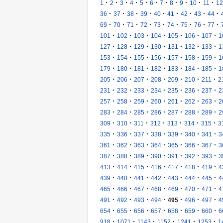
·
·
·
·
·
·
·
·
·
·
·
1
2
3
4
5
6
7
8
9
10
11
12
·
·
·
·
·
·
·
·
·
36
37
38
39
40
41
42
43
44
·
·
·
·
·
·
·
·
·
69
70
71
72
73
74
75
76
77
·
·
·
·
·
·
·
101
102
103
104
105
106
107
1
·
·
·
·
·
·
·
127
128
129
130
131
132
133
1
·
·
·
·
·
·
·
153
154
155
156
157
158
159
1
·
·
·
·
·
·
·
179
180
181
182
183
184
185
1
·
·
·
·
·
·
·
205
206
207
208
209
210
211
2
·
·
·
·
·
·
·
231
232
233
234
235
236
237
2
·
·
·
·
·
·
·
257
258
259
260
261
262
263
2
·
·
·
·
·
·
·
283
284
285
286
287
288
289
2
·
·
·
·
·
·
·
309
310
311
312
313
314
315
3
·
·
·
·
·
·
·
335
336
337
338
339
340
341
3
·
·
·
·
·
·
·
361
362
363
364
365
366
367
3
·
·
·
·
·
·
·
387
388
389
390
391
392
393
3
·
·
·
·
·
·
·
413
414
415
416
417
418
419
4
·
·
·
·
·
·
·
439
440
441
442
443
444
445
4
·
·
·
·
·
·
·
465
466
467
468
469
470
471
4
·
·
·
·
·
·
·
491
492
493
494
495
496
497
4
·
·
·
·
·
·
·
654
655
656
657
658
659
660
6
·
·
·
·
·
·
918
1071
1143
1152
1241
1253
1