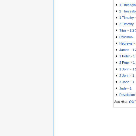
1 Thessalo
2 Thessalo
1 Timothy
2 Timothy
Titus
-
1
2
Philemon
-
Hebrews
-
James
-
1
1 Peter
-
1
2 Peter
-
1
1 John
-
1
2 John
-
1
3 John
-
1
Jude
-
1
Revelation
See Also:
Old 