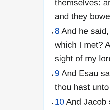
themselves: a
and they bowe
8
And he said,
which I met? A
sight of my lor
9
And Esau sai
thou hast unto 
10
And Jacob sa