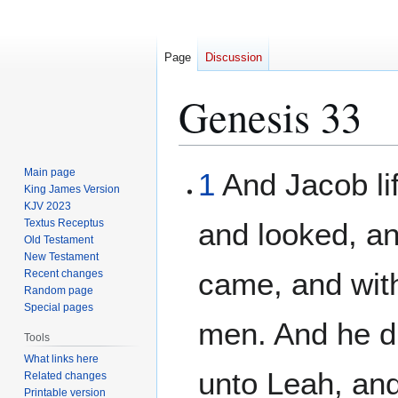
Page
Discussion
Genesis 33
Jump
Jump
Main page
1
And Jacob lif
to
to
King James Version
KJV 2023
navigation
search
Textus Receptus
and looked, a
Old Testament
New Testament
came, and wit
Recent changes
Random page
Special pages
men. And he di
Tools
What links here
unto Leah, an
Related changes
Printable version