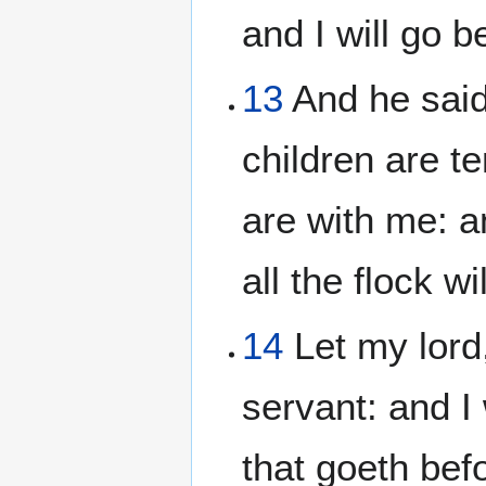
and I will go b
13
And he said
children are t
are with me: a
all the flock wil
14
Let my lord,
servant: and I 
that goeth bef