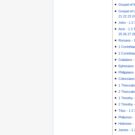
Gospel of 
Gospel of 
21
22
23
2
John
-
1
2
Acts
-
1
2
25
26
27
2
Romans
-
1 Corinthia
2 Corinthia
Galatians
Ephesians
Philippians
Colossians
1 Thessalo
2 Thessalo
1 Timothy
2 Timothy
Titus
-
1
2
Philemon
-
Hebrews
-
James
-
1