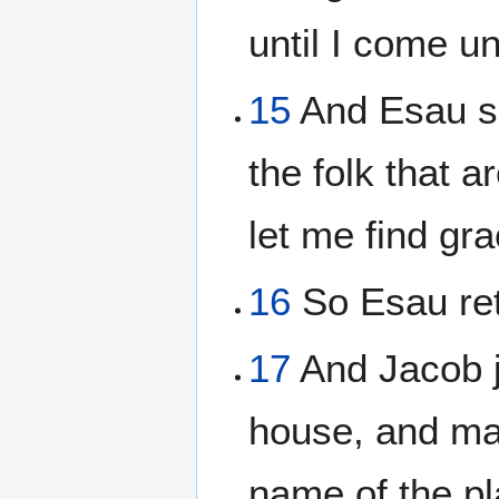
until I come un
15
And Esau sa
the folk that 
let me find gra
16
So Esau ret
17
And Jacob j
house, and mad
name of the pl