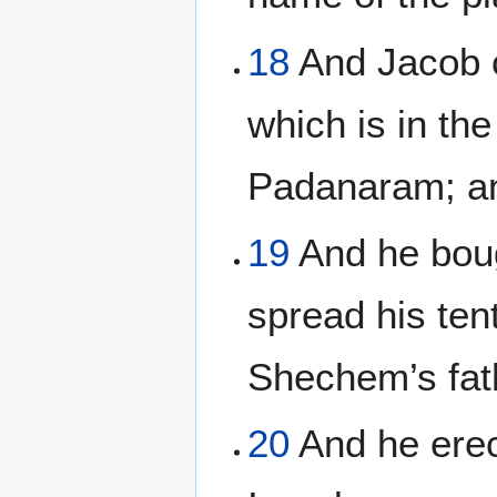
18
And Jacob c
which is in t
Padanaram; and
19
And he boug
spread his ten
Shechem’s fath
20
And he erect