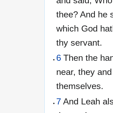
and said, Who 
thee? And he s
which God hat
thy servant.
6
Then the ha
near, they and
themselves.
7
And Leah als