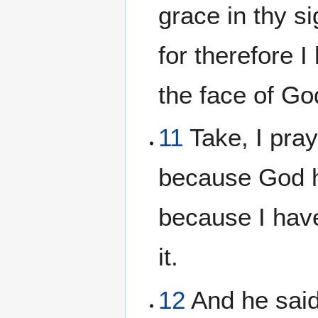
grace in thy s
for therefore 
the face of Go
11
Take, I pray
because God h
because I hav
it.
12
And he said,