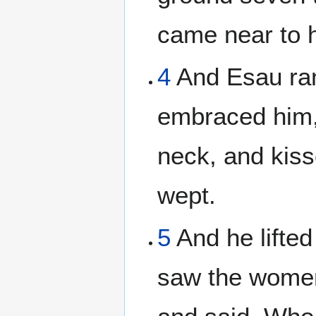
came near to h
4
And Esau ran
embraced him, 
neck, and kiss
wept.
5
And he lifted
saw the women