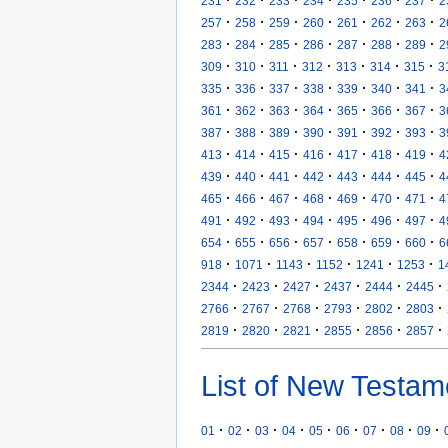
231
232
233
234
235
236
237
2
·
·
·
·
·
·
·
257
258
259
260
261
262
263
2
·
·
·
·
·
·
·
283
284
285
286
287
288
289
2
·
·
·
·
·
·
·
309
310
311
312
313
314
315
3
·
·
·
·
·
·
·
335
336
337
338
339
340
341
3
·
·
·
·
·
·
·
361
362
363
364
365
366
367
3
·
·
·
·
·
·
·
387
388
389
390
391
392
393
3
·
·
·
·
·
·
·
413
414
415
416
417
418
419
4
·
·
·
·
·
·
·
439
440
441
442
443
444
445
4
·
·
·
·
·
·
·
465
466
467
468
469
470
471
4
·
·
·
·
·
·
·
491
492
493
494
495
496
497
4
·
·
·
·
·
·
·
654
655
656
657
658
659
660
6
·
·
·
·
·
·
918
1071
1143
1152
1241
1253
1
·
·
·
·
·
·
2344
2423
2427
2437
2444
2445
·
·
·
·
·
·
2766
2767
2768
2793
2802
2803
·
·
·
·
·
·
2819
2820
2821
2855
2856
2857
List of New Testam
·
·
·
·
·
·
·
·
·
01
02
03
04
05
06
07
08
09