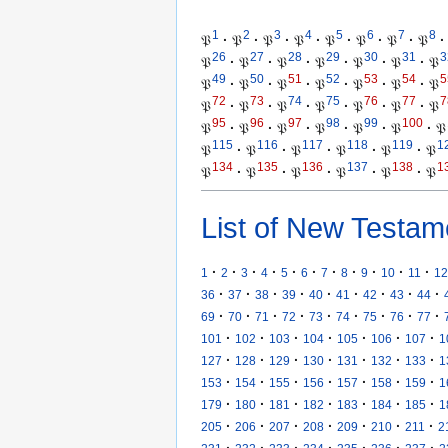
1
2
3
4
5
6
7
8
𝔓
·
𝔓
·
𝔓
·
𝔓
·
𝔓
·
𝔓
·
𝔓
·
𝔓
·
26
27
28
29
30
31
3
𝔓
·
𝔓
·
𝔓
·
𝔓
·
𝔓
·
𝔓
·
𝔓
49
50
51
52
53
54
5
𝔓
·
𝔓
·
𝔓
·
𝔓
·
𝔓
·
𝔓
·
𝔓
72
73
74
75
76
77
7
𝔓
·
𝔓
·
𝔓
·
𝔓
·
𝔓
·
𝔓
·
𝔓
95
96
97
98
99
100
𝔓
·
𝔓
·
𝔓
·
𝔓
·
𝔓
·
𝔓
·
𝔓
115
116
117
118
119
1
𝔓
·
𝔓
·
𝔓
·
𝔓
·
𝔓
·
𝔓
134
135
136
137
138
1
𝔓
·
𝔓
·
𝔓
·
𝔓
·
𝔓
·
𝔓
List of New Testam
·
·
·
·
·
·
·
·
·
·
·
1
2
3
4
5
6
7
8
9
10
11
12
·
·
·
·
·
·
·
·
·
36
37
38
39
40
41
42
43
44
·
·
·
·
·
·
·
·
·
69
70
71
72
73
74
75
76
77
·
·
·
·
·
·
·
101
102
103
104
105
106
107
1
·
·
·
·
·
·
·
127
128
129
130
131
132
133
1
·
·
·
·
·
·
·
153
154
155
156
157
158
159
1
·
·
·
·
·
·
·
179
180
181
182
183
184
185
1
·
·
·
·
·
·
·
205
206
207
208
209
210
211
2
·
·
·
·
·
·
·