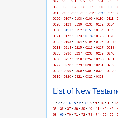
·
·
·
·
·
·
·
029
030
031
032
033
034
035
0
·
·
·
·
·
·
·
055
056
057
058
059
060
061
0
·
·
·
·
·
·
·
081
082
083
084
085
086
087
0
·
·
·
·
·
·
0106
0107
0108
0109
0110
0111
·
·
·
·
·
·
0128
0129
0130
0131
0132
0134
·
·
·
·
·
·
0150
0151
0152
0153
0154
0155
·
·
·
·
·
·
0171
0172
0173
0174
0175
0176
·
·
·
·
·
·
0192
0193
0194
0195
0196
0197
·
·
·
·
·
·
0213
0214
0215
0216
0217
0218
·
·
·
·
·
·
0235
0236
0237
0238
0239
0240
·
·
·
·
·
·
0256
0257
0258
0259
0260
0261
·
·
·
·
·
·
0277
0278
0279
0280
0281
0282
·
·
·
·
·
·
0298
0299
0300
0301
0302
0303
·
·
·
·
·
0319
0320
0321
0322
0323
List of New Testame
·
·
·
·
·
·
·
·
·
·
·
1
2
3
4
5
6
7
8
9
10
11
12
·
·
·
·
·
·
·
·
·
35
36
37
38
39
40
41
42
43
·
·
·
·
·
·
·
·
·
68
69
70
71
72
73
74
75
76