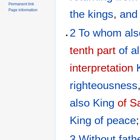
Permanent link
Page information
the
kings
,
and
2
To whom
als
tenth part
of
al
interpretation
righteousness
also
King
of S
King
of peace
;
3
Without fath