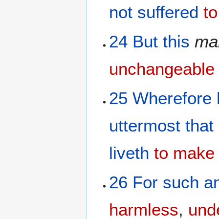
not suffered
to
24
But
this
ma
unchangeable
25
Wherefore
uttermost
that
liveth
to make 
26
For
such
an
harmless
,
unde