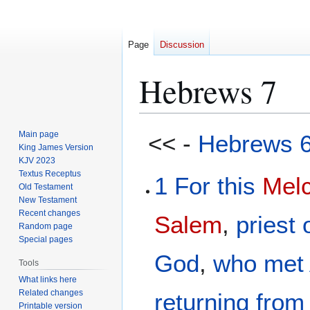
Page
Discussion
Hebrews 7
Jump
Jump
Main page
<< -
Hebrews 
to
to
King James Version
KJV 2023
navigation
search
Textus Receptus
1
For
this
Mel
Old Testament
New Testament
Recent changes
Salem
,
priest
Random page
Special pages
God
,
who met
Tools
What links here
Related changes
returning
from
Printable version