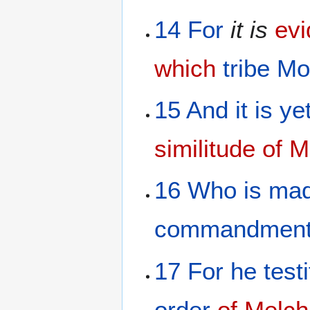
14
For
it is
evi
which
tribe
Mo
15
And
it is
ye
similitude
of M
16
Who
is ma
commandmen
17
For
he testi
order
of Melch