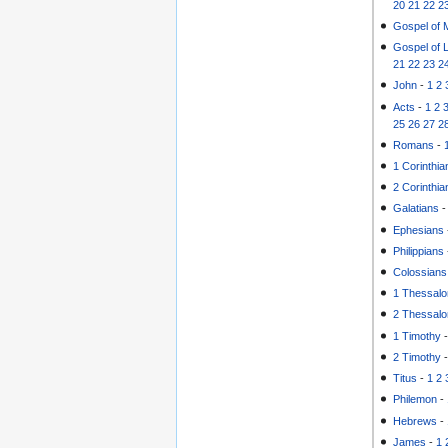
20
21
22
2
Gospel of 
Gospel of 
21
22
23
2
John
-
1
2
Acts
-
1
2
25
26
27
2
Romans
-
1 Corinthia
2 Corinthia
Galatians
Ephesians
Philippians
Colossians
1 Thessalo
2 Thessalo
1 Timothy
2 Timothy
Titus
-
1
2
Philemon
-
Hebrews
-
James
-
1