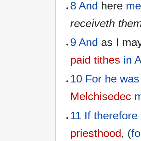
8
And
here
me
receiveth the
9
And
as I may
paid tithes
in
A
10
For
he was
Melchisedec
m
11
If
therefore
priesthood
, (
fo