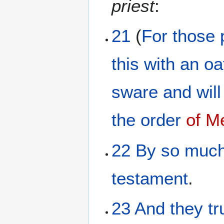
priest
:
21
(
For
those 
this
with
an oa
sware
and
will
the
order
of M
22
By
so muc
testament
.
23
And
they
tr