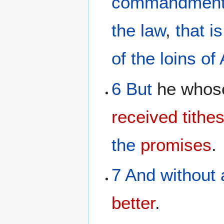
commandmen
the
law
,
that is
of
the
loins
of
6
But
he whose
received tithe
the
promises
.
7
And
without
better
.