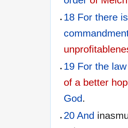
18
For
there i
commandmen
unprofitablene
19
For
the
law
of a better
hop
God
.
20
And
inasm