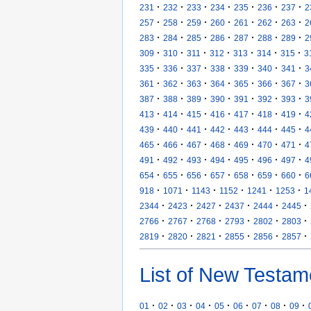
·
·
·
·
·
·
·
231
232
233
234
235
236
237
2
·
·
·
·
·
·
·
257
258
259
260
261
262
263
2
·
·
·
·
·
·
·
283
284
285
286
287
288
289
2
·
·
·
·
·
·
·
309
310
311
312
313
314
315
3
·
·
·
·
·
·
·
335
336
337
338
339
340
341
3
·
·
·
·
·
·
·
361
362
363
364
365
366
367
3
·
·
·
·
·
·
·
387
388
389
390
391
392
393
3
·
·
·
·
·
·
·
413
414
415
416
417
418
419
4
·
·
·
·
·
·
·
439
440
441
442
443
444
445
4
·
·
·
·
·
·
·
465
466
467
468
469
470
471
4
·
·
·
·
·
·
·
491
492
493
494
495
496
497
4
·
·
·
·
·
·
·
654
655
656
657
658
659
660
6
·
·
·
·
·
·
918
1071
1143
1152
1241
1253
1
·
·
·
·
·
·
2344
2423
2427
2437
2444
2445
·
·
·
·
·
·
2766
2767
2768
2793
2802
2803
·
·
·
·
·
·
2819
2820
2821
2855
2856
2857
List of New Testam
·
·
·
·
·
·
·
·
·
01
02
03
04
05
06
07
08
09