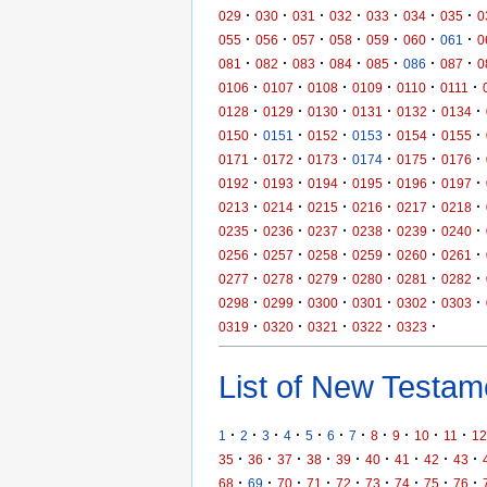
·
·
·
·
·
·
·
029
030
031
032
033
034
035
0
·
·
·
·
·
·
·
055
056
057
058
059
060
061
0
·
·
·
·
·
·
·
081
082
083
084
085
086
087
0
·
·
·
·
·
·
0106
0107
0108
0109
0110
0111
·
·
·
·
·
·
0128
0129
0130
0131
0132
0134
·
·
·
·
·
·
0150
0151
0152
0153
0154
0155
·
·
·
·
·
·
0171
0172
0173
0174
0175
0176
·
·
·
·
·
·
0192
0193
0194
0195
0196
0197
·
·
·
·
·
·
0213
0214
0215
0216
0217
0218
·
·
·
·
·
·
0235
0236
0237
0238
0239
0240
·
·
·
·
·
·
0256
0257
0258
0259
0260
0261
·
·
·
·
·
·
0277
0278
0279
0280
0281
0282
·
·
·
·
·
·
0298
0299
0300
0301
0302
0303
·
·
·
·
·
0319
0320
0321
0322
0323
List of New Testame
·
·
·
·
·
·
·
·
·
·
·
1
2
3
4
5
6
7
8
9
10
11
12
·
·
·
·
·
·
·
·
·
35
36
37
38
39
40
41
42
43
·
·
·
·
·
·
·
·
·
68
69
70
71
72
73
74
75
76