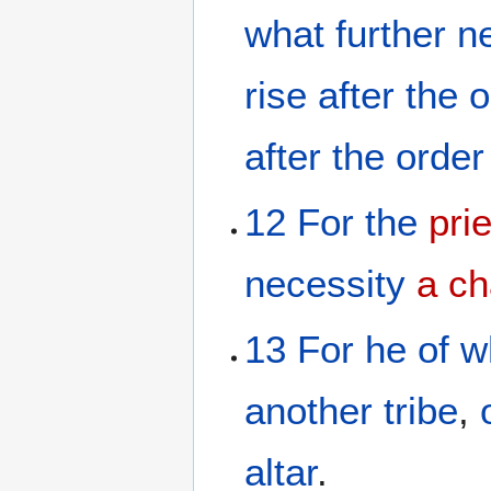
what
further
n
rise
after
the
o
after
the
order
12
For
the
pri
necessity
a c
13
For
he of
w
another
tribe
,
altar
.