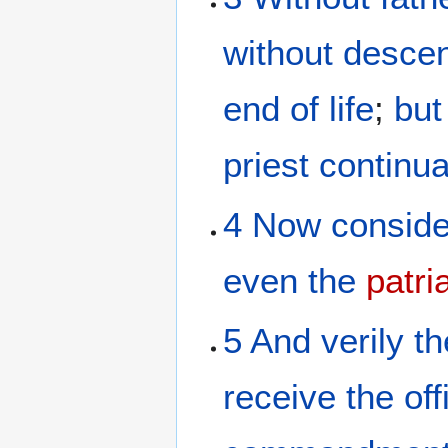
without desce
end
of life
;
but
priest
continua
4
Now
conside
even
the
patri
5
And
verily
th
receive
the
of