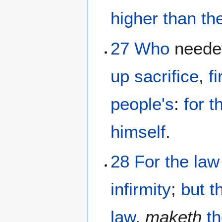
higher
than th
27
Who
neede
up
sacrifice
,
fi
people's
:
for
t
himself
.
28
For
the
law
infirmity
;
but
t
law
,
maketh
t