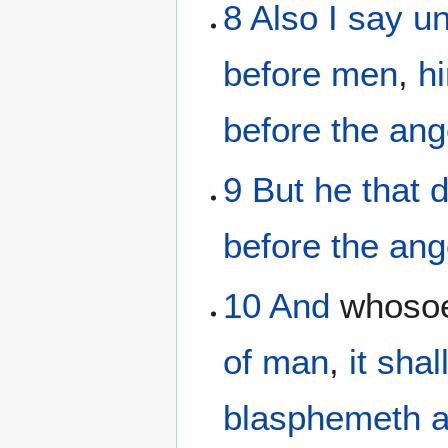
8
Also
I say
un
before
men
,
h
before
the
ang
9
But
he that 
before
the
ang
10
And
whoso
of man
,
it sha
blasphemeth
a