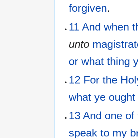
forgiven
.
11
And
when
t
unto
magistra
or
what thing
12
For
the
Hol
what
ye ought
13
And
one
of
speak
to my
b