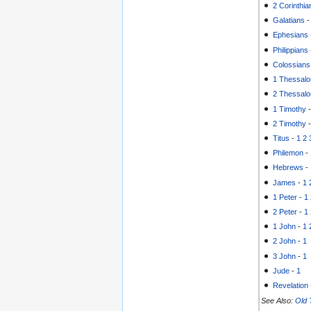
2 Corinthia
Galatians
Ephesians
Philippians
Colossians
1 Thessalo
2 Thessalo
1 Timothy
2 Timothy
Titus
-
1
2
Philemon
-
Hebrews
-
James
-
1
1 Peter
-
1
2 Peter
-
1
1 John
-
1
2 John
-
1
3 John
-
1
Jude
-
1
Revelation
See Also:
Old 