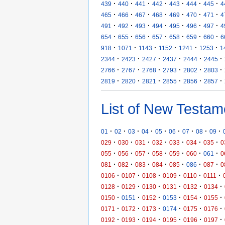
·
·
·
·
·
·
·
439
440
441
442
443
444
445
4
·
·
·
·
·
·
·
465
466
467
468
469
470
471
4
·
·
·
·
·
·
·
491
492
493
494
495
496
497
4
·
·
·
·
·
·
·
654
655
656
657
658
659
660
6
·
·
·
·
·
·
918
1071
1143
1152
1241
1253
1
·
·
·
·
·
·
2344
2423
2427
2437
2444
2445
·
·
·
·
·
·
2766
2767
2768
2793
2802
2803
·
·
·
·
·
·
2819
2820
2821
2855
2856
2857
List of New Testam
·
·
·
·
·
·
·
·
·
01
02
03
04
05
06
07
08
09
·
·
·
·
·
·
·
029
030
031
032
033
034
035
0
·
·
·
·
·
·
·
055
056
057
058
059
060
061
0
·
·
·
·
·
·
·
081
082
083
084
085
086
087
0
·
·
·
·
·
·
0106
0107
0108
0109
0110
0111
·
·
·
·
·
·
0128
0129
0130
0131
0132
0134
·
·
·
·
·
·
0150
0151
0152
0153
0154
0155
·
·
·
·
·
·
0171
0172
0173
0174
0175
0176
·
·
·
·
·
·
0192
0193
0194
0195
0196
0197