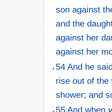
son
against
th
and
the daugh
against
her
da
against
her
mo
54
And
he sai
rise
out of
the
shower
;
and
s
55
And
when