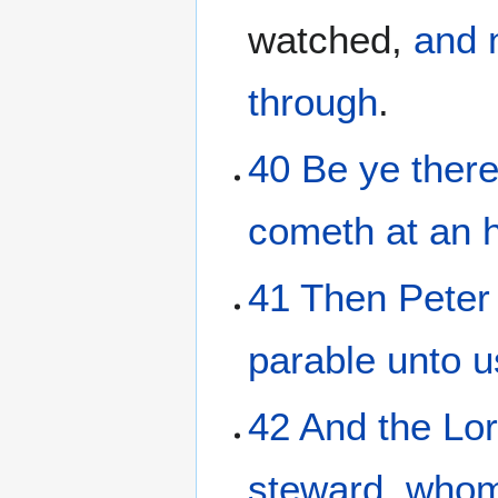
watched,
and
through
.
40
Be
ye
there
cometh
at
an 
41
Then
Peter
parable
unto
u
42
And
the
Lo
steward
,
who