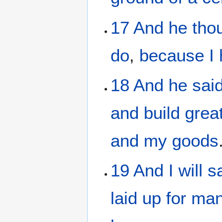
17
And
he tho
do
,
because
I
18
And
he sai
and
build
grea
and
my
goods
19
And
I will s
laid up
for
ma