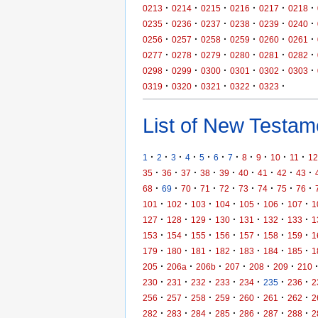
·
·
·
·
·
·
0213
0214
0215
0216
0217
0218
·
·
·
·
·
·
0235
0236
0237
0238
0239
0240
·
·
·
·
·
·
0256
0257
0258
0259
0260
0261
·
·
·
·
·
·
0277
0278
0279
0280
0281
0282
·
·
·
·
·
·
0298
0299
0300
0301
0302
0303
·
·
·
·
·
0319
0320
0321
0322
0323
List of New Testame
·
·
·
·
·
·
·
·
·
·
·
1
2
3
4
5
6
7
8
9
10
11
12
·
·
·
·
·
·
·
·
·
35
36
37
38
39
40
41
42
43
·
·
·
·
·
·
·
·
·
68
69
70
71
72
73
74
75
76
·
·
·
·
·
·
·
101
102
103
104
105
106
107
1
·
·
·
·
·
·
·
127
128
129
130
131
132
133
1
·
·
·
·
·
·
·
153
154
155
156
157
158
159
1
·
·
·
·
·
·
·
179
180
181
182
183
184
185
1
·
·
·
·
·
·
205
206a
206b
207
208
209
210
·
·
·
·
·
·
·
230
231
232
233
234
235
236
2
·
·
·
·
·
·
·
256
257
258
259
260
261
262
2
·
·
·
·
·
·
·
282
283
284
285
286
287
288
2