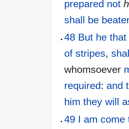
prepared
not
h
shall
be beate
48
But
he tha
of stripes
,
sha
whomsoever
required
:
and
him
they will 
49
I am come