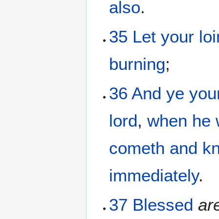
also
.
35
Let your
lo
burning
;
36
And
ye you
lord
,
when
he 
cometh
and
k
immediately
.
37
Blessed
ar