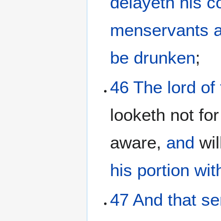
delayeth
his c
menservants
be drunken
;
46
The
lord
of
looketh not fo
aware,
and
wil
his portion
wit
47
And
that
se