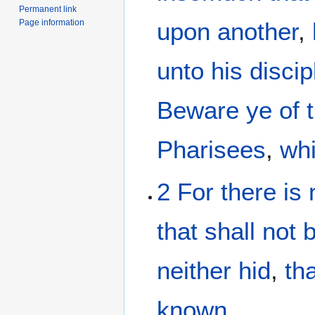
Permanent link
Page information
upon another
,
unto
his
discip
Beware
ye
of
Pharisees
,
wh
2
For
there is
that
shall not
b
neither
hid
,
th
known
.