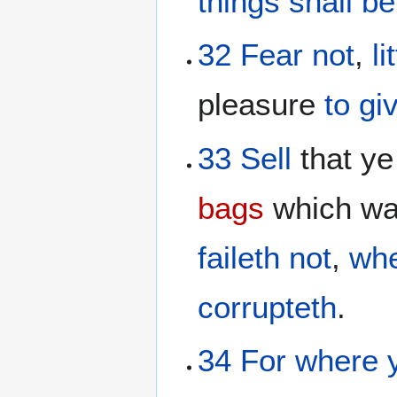
things
shall b
32
Fear
not
,
li
pleasure
to gi
33
Sell
that ye
bags
which wa
faileth not
,
wh
corrupteth
.
34
For
where