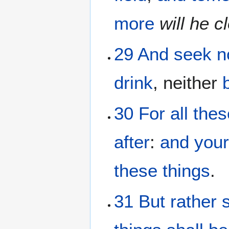
more
will he c
29
And
seek
n
drink
, neither
30
For
all
thes
after
:
and
you
these things
.
31
But
rather 