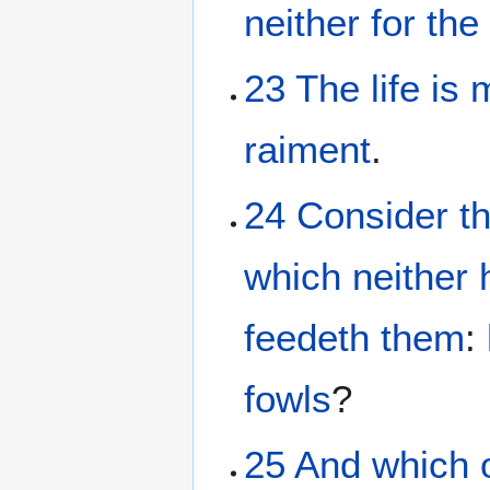
neither
for the
23
The
life
is
raiment
.
24
Consider
t
which
neither
feedeth
them
:
fowls
?
25
And
which