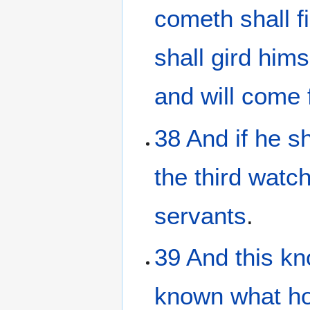
cometh
shall f
shall gird hims
and
will come 
38
And
if
he s
the
third
watc
servants
.
39
And
this
kn
known
what
h