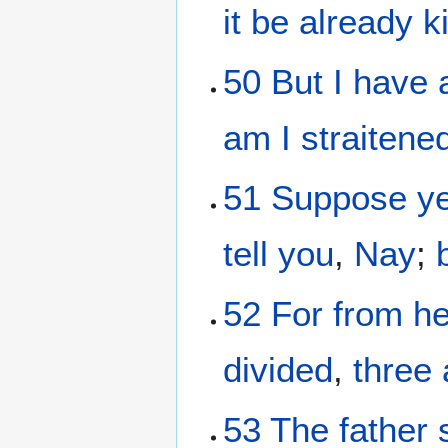
it be already
k
50
But
I have
am I straitene
51
Suppose
ye
tell
you
,
Nay
;
52
For
from
he
divided
,
three
53
The father