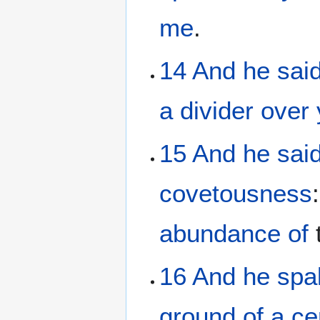
me
.
14
And
he
sai
a divider
over
15
And
he sai
covetousness
abundance
of
16
And
he spa
ground
of a ce