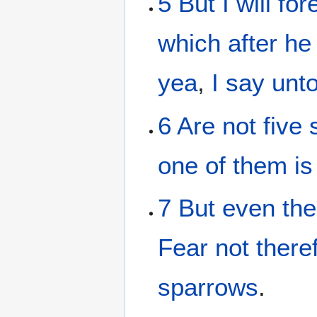
5
But
I will fo
which after he 
yea
,
I say
unt
6
Are not
five
one
of
them
is
7
But
even
the
Fear
not
there
sparrows
.