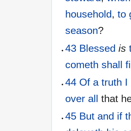
household
,
to 
season
?
43
Blessed
is
cometh
shall f
44
Of a truth
I
over
all
that he
45
But
and if
t