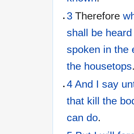
3
Therefore
wh
shall be heard
spoken
in
the
the
housetops
4
And
I say
un
that kill
the
bo
can do
.