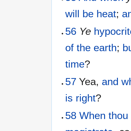
will be
heat
;
a
56
Ye
hypocri
of the
earth
;
b
time
?
57
Yea,
and
w
is right
?
58
When
thou