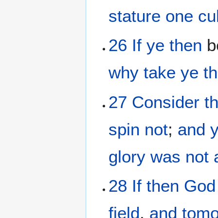
stature
one
cu
26
If
ye then
b
why
take ye t
27
Consider
t
spin
not
;
and
y
glory
was not
28
If
then God
field
,
and
tomo