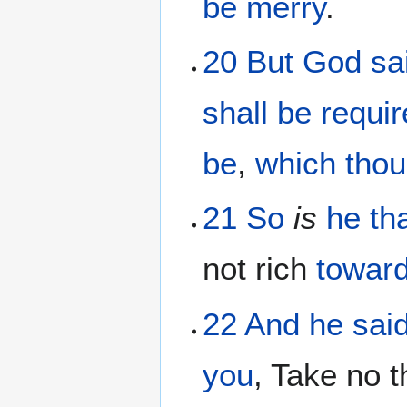
be merry
.
20
But
God
sa
shall be requi
be
,
which thou
21
So
is
he th
not rich
towar
22
And
he sai
you
, Take no 