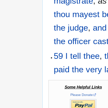
magistrate
,
as
thou mayest b
the
judge
,
and
the
officer
cas
59
I tell
thee
,
paid
the
very
l
Some Helpful Links
Please Donate