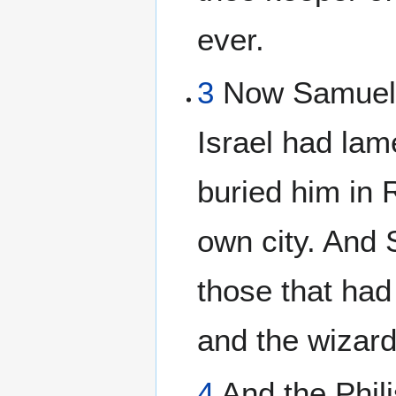
ever.
3
Now Samuel 
Israel had lam
buried him in 
own city. And
those that had 
and the wizards
4
And the Phili