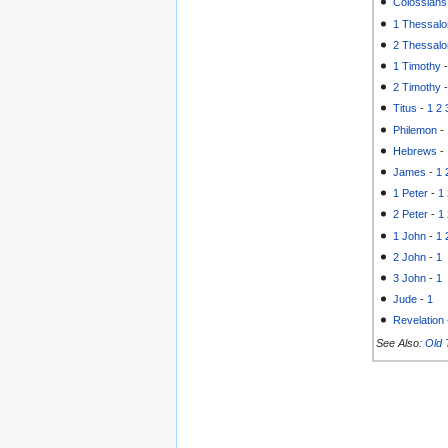
Colossians
1 Thessalo
2 Thessalo
1 Timothy
2 Timothy
Titus
-
1
2
Philemon
-
Hebrews
-
James
-
1
1 Peter
-
1
2 Peter
-
1
1 John
-
1
2 John
-
1
3 John
-
1
Jude
-
1
Revelation
See Also:
Old 