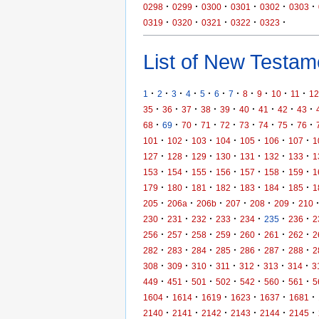
·
·
·
·
·
·
0298
0299
0300
0301
0302
0303
·
·
·
·
·
0319
0320
0321
0322
0323
List of New Testame
·
·
·
·
·
·
·
·
·
·
·
1
2
3
4
5
6
7
8
9
10
11
12
·
·
·
·
·
·
·
·
·
35
36
37
38
39
40
41
42
43
·
·
·
·
·
·
·
·
·
68
69
70
71
72
73
74
75
76
·
·
·
·
·
·
·
101
102
103
104
105
106
107
1
·
·
·
·
·
·
·
127
128
129
130
131
132
133
1
·
·
·
·
·
·
·
153
154
155
156
157
158
159
1
·
·
·
·
·
·
·
179
180
181
182
183
184
185
1
·
·
·
·
·
·
205
206a
206b
207
208
209
210
·
·
·
·
·
·
·
230
231
232
233
234
235
236
2
·
·
·
·
·
·
·
256
257
258
259
260
261
262
2
·
·
·
·
·
·
·
282
283
284
285
286
287
288
2
·
·
·
·
·
·
·
308
309
310
311
312
313
314
3
·
·
·
·
·
·
·
449
451
501
502
542
560
561
5
·
·
·
·
·
·
1604
1614
1619
1623
1637
1681
·
·
·
·
·
·
2140
2141
2142
2143
2144
2145