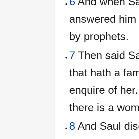
6
And when Sa
answered him n
by prophets.
7
Then said Sa
that hath a fam
enquire of her
there is a woma
8
And Saul disg