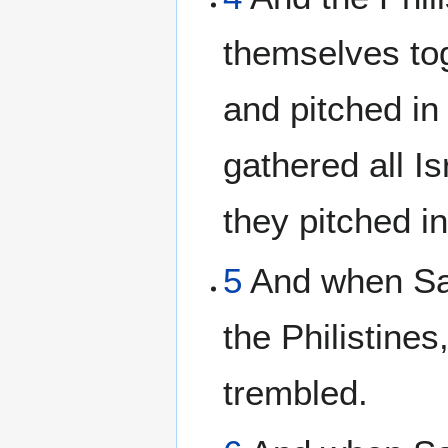
themselves to
and pitched i
gathered all Is
they pitched i
5
And when Sau
the Philistines
trembled.