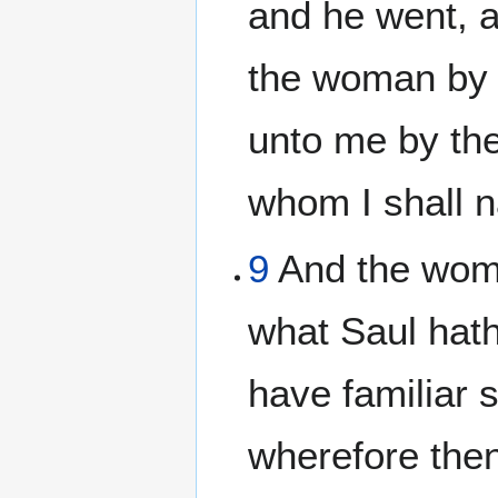
and he went, 
the woman by n
unto me by the
whom I shall 
9
And the woma
what Saul hath
have familiar s
wherefore then