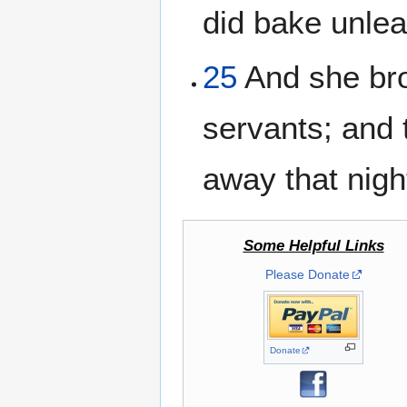
did bake unlea
25
And she bro
servants; and 
away that nigh
Some Helpful Links
Please Donate
Donate