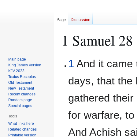
Page
Discussion
1 Samuel 28
Jump
Jump
Main page
1
And it came 
to
to
King James Version
KJV 2023
navigation
search
Textus Receptus
days, that the 
Old Testament
New Testament
gathered their
Recent changes
Random page
Special pages
for warfare, to 
Tools
What links here
And Achish sa
Related changes
Printable version