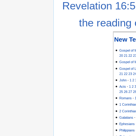
Revelation 16:5
the reading 
New Te
Gospel of 
20
21
22
2
Gospel of 
Gospel of 
21
22
23
2
John
-
1
2
Acts
-
1
2
25
26
27
2
Romans
-
1 Corinthia
2 Corinthia
Galatians
Ephesians
Philippians