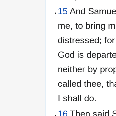
15
And Samuel 
me, to bring 
distressed; fo
God is depart
neither by pro
called thee, 
I shall do.
16
Then said S