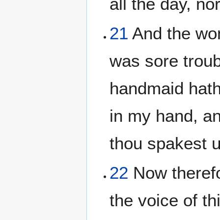
all the day, nor
21
And the wo
was sore troub
handmaid hath 
in my hand, a
thou spakest 
22
Now therefo
the voice of t