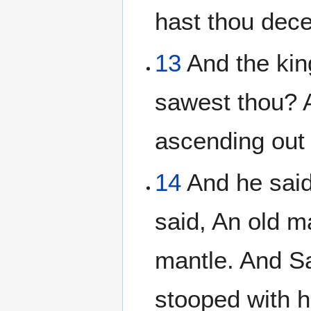
hast thou dece
13
And the king
sawest thou? 
ascending out 
14
And he said
said, An old m
mantle. And Sa
stooped with h