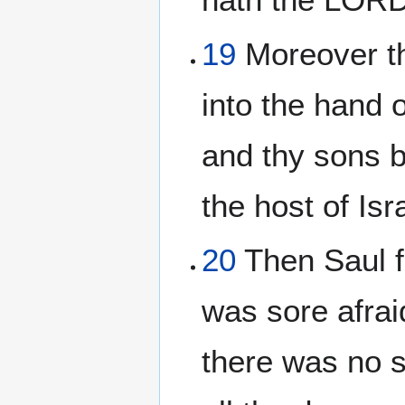
19
Moreover th
into the hand o
and thy sons b
the host of Isr
20
Then Saul fe
was sore afrai
there was no s