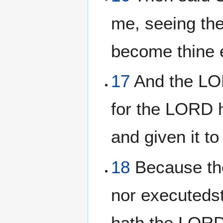
me, seeing the
become thine
17
And the LOR
for the LORD h
and given it t
18
Because tho
nor executedst
hath the LORD 