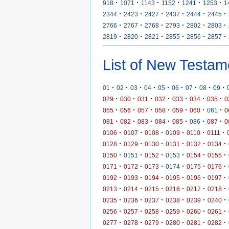
·
·
·
·
·
·
918
1071
1143
1152
1241
1253
1
·
·
·
·
·
·
2344
2423
2427
2437
2444
2445
·
·
·
·
·
·
2766
2767
2768
2793
2802
2803
·
·
·
·
·
·
2819
2820
2821
2855
2856
2857
List of New Testam
·
·
·
·
·
·
·
·
·
01
02
03
04
05
06
07
08
09
·
·
·
·
·
·
·
029
030
031
032
033
034
035
0
·
·
·
·
·
·
·
055
056
057
058
059
060
061
0
·
·
·
·
·
·
·
081
082
083
084
085
086
087
0
·
·
·
·
·
·
0106
0107
0108
0109
0110
0111
·
·
·
·
·
·
0128
0129
0130
0131
0132
0134
·
·
·
·
·
·
0150
0151
0152
0153
0154
0155
·
·
·
·
·
·
0171
0172
0173
0174
0175
0176
·
·
·
·
·
·
0192
0193
0194
0195
0196
0197
·
·
·
·
·
·
0213
0214
0215
0216
0217
0218
·
·
·
·
·
·
0235
0236
0237
0238
0239
0240
·
·
·
·
·
·
0256
0257
0258
0259
0260
0261
·
·
·
·
·
·
0277
0278
0279
0280
0281
0282