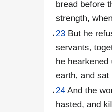
bread before t
strength, when
23
But he refus
servants, tog
he hearkened u
earth, and sat
24
And the wom
hasted, and kil