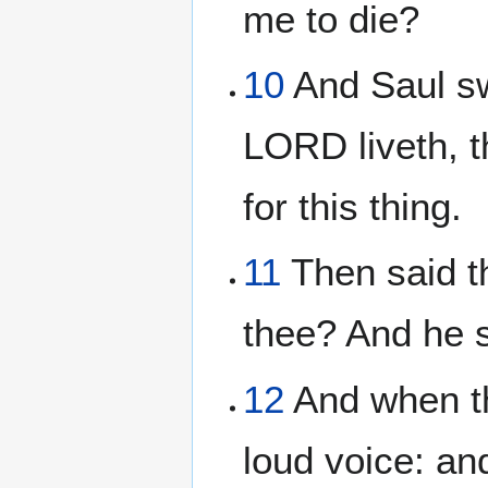
me to die?
10
And Saul sw
LORD liveth, t
for this thing.
11
Then said t
thee? And he 
12
And when t
loud voice: a