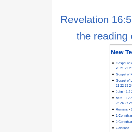
Revelation 16:5
the reading 
New Te
Gospel of 
20
21
22
2
Gospel of 
Gospel of 
21
22
23
2
John
-
1
2
Acts
-
1
2
25
26
27
2
Romans
-
1 Corinthia
2 Corinthia
Galatians