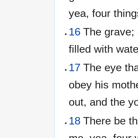
yea, four thing
16
The grave; 
filled with wate
17
The eye tha
obey his mother
out, and the yo
18
There be th
me, yea, four 