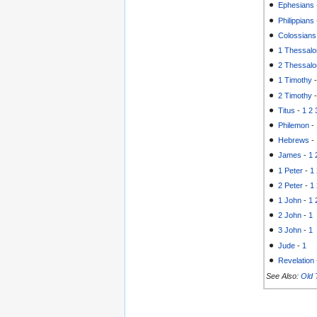
Ephesians
Philippians
Colossians
1 Thessalo
2 Thessalo
1 Timothy
2 Timothy
Titus
-
1
2
Philemon
-
Hebrews
-
James
-
1
1 Peter
-
1
2 Peter
-
1
1 John
-
1
2 John
-
1
3 John
-
1
Jude
-
1
Revelation
See Also:
Old 