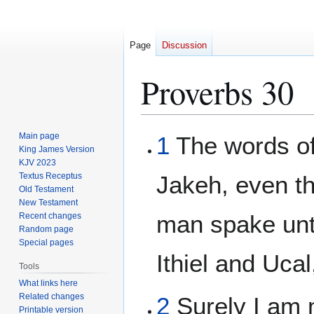
Page
Discussion
Proverbs 30
Jump
Jump
Main page
1
The words of
to
to
King James Version
KJV 2023
navigation
search
Textus Receptus
Jakeh, even t
Old Testament
New Testament
man spake unto
Recent changes
Random page
Special pages
Ithiel and Ucal
Tools
What links here
Related changes
2
Surely I am 
Printable version