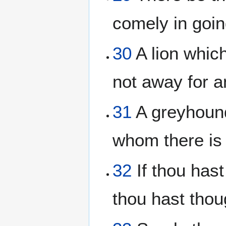
comely in goin
30
A lion whic
not away for a
31
A greyhound
whom there is 
32
If thou hast 
thou hast thou