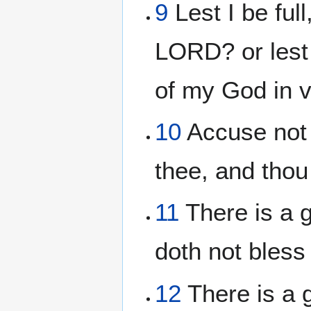
9
Lest I be ful
LORD? or lest 
of my God in v
10
Accuse not 
thee, and thou 
11
There is a g
doth not bless
12
There is a g