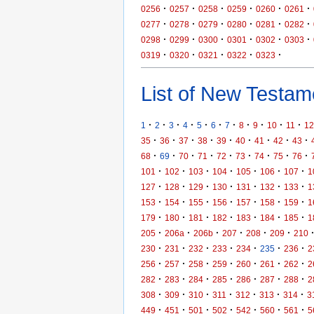
·
·
·
·
·
·
0256
0257
0258
0259
0260
0261
·
·
·
·
·
·
0277
0278
0279
0280
0281
0282
·
·
·
·
·
·
0298
0299
0300
0301
0302
0303
·
·
·
·
·
0319
0320
0321
0322
0323
List of New Testame
·
·
·
·
·
·
·
·
·
·
·
1
2
3
4
5
6
7
8
9
10
11
12
·
·
·
·
·
·
·
·
·
35
36
37
38
39
40
41
42
43
·
·
·
·
·
·
·
·
·
68
69
70
71
72
73
74
75
76
·
·
·
·
·
·
·
101
102
103
104
105
106
107
1
·
·
·
·
·
·
·
127
128
129
130
131
132
133
1
·
·
·
·
·
·
·
153
154
155
156
157
158
159
1
·
·
·
·
·
·
·
179
180
181
182
183
184
185
1
·
·
·
·
·
·
205
206a
206b
207
208
209
210
·
·
·
·
·
·
·
230
231
232
233
234
235
236
2
·
·
·
·
·
·
·
256
257
258
259
260
261
262
2
·
·
·
·
·
·
·
282
283
284
285
286
287
288
2
·
·
·
·
·
·
·
308
309
310
311
312
313
314
3
·
·
·
·
·
·
·
449
451
501
502
542
560
561
5