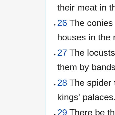
their meat in 
26
The conies a
houses in the 
27
The locusts 
them by bands
28
The spider t
kings' palaces
29
There be thr