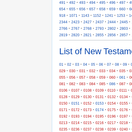
·
·
·
·
·
·
·
491
492
493
494
495
496
497
4
·
·
·
·
·
·
·
654
655
656
657
658
659
660
6
·
·
·
·
·
·
918
1071
1143
1152
1241
1253
1
·
·
·
·
·
·
2344
2423
2427
2437
2444
2445
·
·
·
·
·
·
2766
2767
2768
2793
2802
2803
·
·
·
·
·
·
2819
2820
2821
2855
2856
2857
List of New Testam
·
·
·
·
·
·
·
·
·
01
02
03
04
05
06
07
08
09
·
·
·
·
·
·
·
029
030
031
032
033
034
035
0
·
·
·
·
·
·
·
055
056
057
058
059
060
061
0
·
·
·
·
·
·
·
081
082
083
084
085
086
087
0
·
·
·
·
·
·
0106
0107
0108
0109
0110
0111
·
·
·
·
·
·
0128
0129
0130
0131
0132
0134
·
·
·
·
·
·
0150
0151
0152
0153
0154
0155
·
·
·
·
·
·
0171
0172
0173
0174
0175
0176
·
·
·
·
·
·
0192
0193
0194
0195
0196
0197
·
·
·
·
·
·
0213
0214
0215
0216
0217
0218
·
·
·
·
·
·
0235
0236
0237
0238
0239
0240