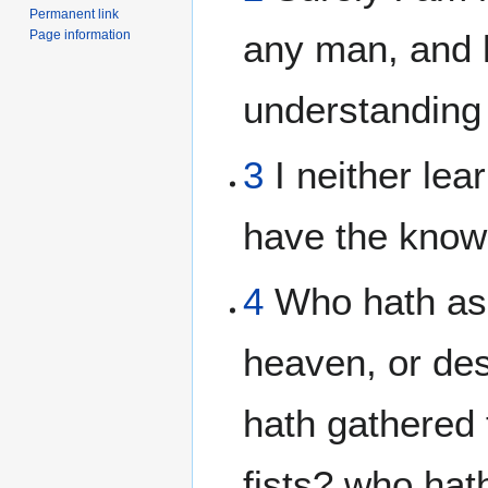
Permanent link
Page information
any man, and 
understanding
3
I neither le
have the knowl
4
Who hath as
heaven, or d
hath gathered 
fists? who hat