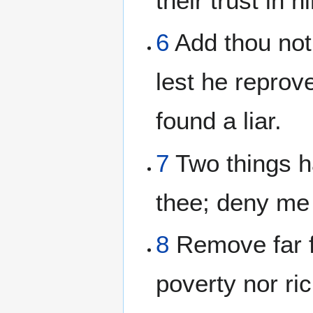
their trust in h
6
Add thou not
lest he reprov
found a liar.
7
Two things ha
thee; deny me 
8
Remove far f
poverty nor ri