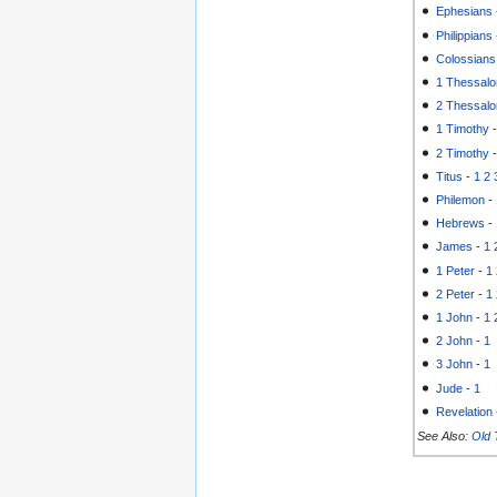
Ephesians
Philippians
Colossians
1 Thessalo
2 Thessalo
1 Timothy
2 Timothy
Titus
-
1
2
Philemon
-
Hebrews
-
James
-
1
1 Peter
-
1
2 Peter
-
1
1 John
-
1
2 John
-
1
3 John
-
1
Jude
-
1
Revelation
See Also:
Old 