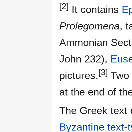
[2]
It contains
Ep
Prolegomena
, 
Ammonian Secti
John 232),
Euse
[3]
pictures.
Two 
at the end of th
The Greek text o
Byzantine text-