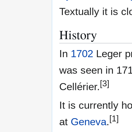
Textually it is c
History
In
1702
Leger pr
was seen in 17
[3]
Cellérier.
It is currently h
[1]
at
Geneva
.