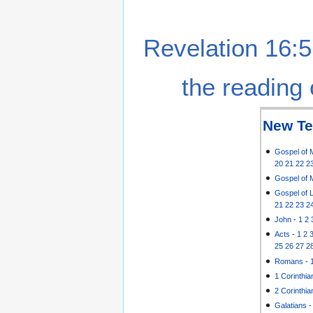
Revelation 16:5
the reading 
New Te
Gospel of 
20
21
22
2
Gospel of 
Gospel of 
21
22
23
2
John
-
1
2
Acts
-
1
2
25
26
27
2
Romans
-
1 Corinthia
2 Corinthia
Galatians