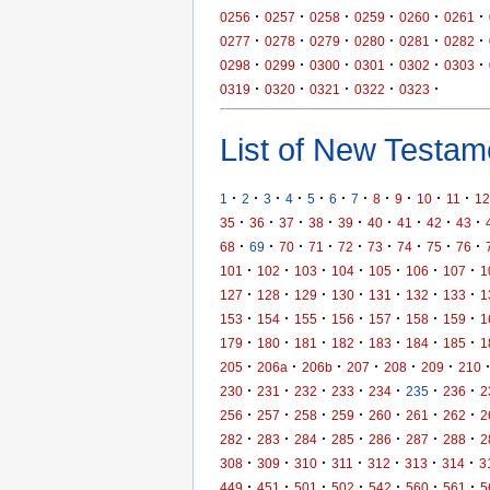
·
·
·
·
·
·
0256
0257
0258
0259
0260
0261
·
·
·
·
·
·
0277
0278
0279
0280
0281
0282
·
·
·
·
·
·
0298
0299
0300
0301
0302
0303
·
·
·
·
·
0319
0320
0321
0322
0323
List of New Testame
·
·
·
·
·
·
·
·
·
·
·
1
2
3
4
5
6
7
8
9
10
11
12
·
·
·
·
·
·
·
·
·
35
36
37
38
39
40
41
42
43
·
·
·
·
·
·
·
·
·
68
69
70
71
72
73
74
75
76
·
·
·
·
·
·
·
101
102
103
104
105
106
107
1
·
·
·
·
·
·
·
127
128
129
130
131
132
133
1
·
·
·
·
·
·
·
153
154
155
156
157
158
159
1
·
·
·
·
·
·
·
179
180
181
182
183
184
185
1
·
·
·
·
·
·
205
206a
206b
207
208
209
210
·
·
·
·
·
·
·
230
231
232
233
234
235
236
2
·
·
·
·
·
·
·
256
257
258
259
260
261
262
2
·
·
·
·
·
·
·
282
283
284
285
286
287
288
2
·
·
·
·
·
·
·
308
309
310
311
312
313
314
3
·
·
·
·
·
·
·
449
451
501
502
542
560
561
5