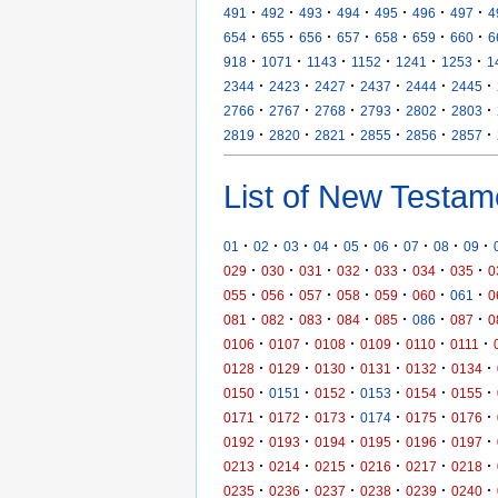
·
·
·
·
·
·
·
491
492
493
494
495
496
497
4
·
·
·
·
·
·
·
654
655
656
657
658
659
660
6
·
·
·
·
·
·
918
1071
1143
1152
1241
1253
1
·
·
·
·
·
·
2344
2423
2427
2437
2444
2445
·
·
·
·
·
·
2766
2767
2768
2793
2802
2803
·
·
·
·
·
·
2819
2820
2821
2855
2856
2857
List of New Testam
·
·
·
·
·
·
·
·
·
01
02
03
04
05
06
07
08
09
·
·
·
·
·
·
·
029
030
031
032
033
034
035
0
·
·
·
·
·
·
·
055
056
057
058
059
060
061
0
·
·
·
·
·
·
·
081
082
083
084
085
086
087
0
·
·
·
·
·
·
0106
0107
0108
0109
0110
0111
·
·
·
·
·
·
0128
0129
0130
0131
0132
0134
·
·
·
·
·
·
0150
0151
0152
0153
0154
0155
·
·
·
·
·
·
0171
0172
0173
0174
0175
0176
·
·
·
·
·
·
0192
0193
0194
0195
0196
0197
·
·
·
·
·
·
0213
0214
0215
0216
0217
0218
·
·
·
·
·
·
0235
0236
0237
0238
0239
0240