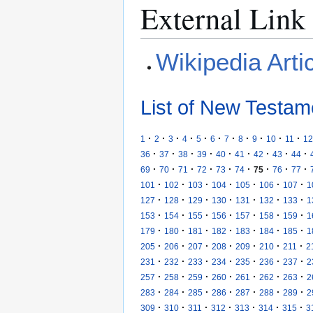
External Link
Wikipedia Arti
List of New Testam
·
·
·
·
·
·
·
·
·
·
·
1
2
3
4
5
6
7
8
9
10
11
12
·
·
·
·
·
·
·
·
·
36
37
38
39
40
41
42
43
44
·
·
·
·
·
·
·
·
·
69
70
71
72
73
74
75
76
77
·
·
·
·
·
·
·
101
102
103
104
105
106
107
1
·
·
·
·
·
·
·
127
128
129
130
131
132
133
1
·
·
·
·
·
·
·
153
154
155
156
157
158
159
1
·
·
·
·
·
·
·
179
180
181
182
183
184
185
1
·
·
·
·
·
·
·
205
206
207
208
209
210
211
2
·
·
·
·
·
·
·
231
232
233
234
235
236
237
2
·
·
·
·
·
·
·
257
258
259
260
261
262
263
2
·
·
·
·
·
·
·
283
284
285
286
287
288
289
2
·
·
·
·
·
·
·
309
310
311
312
313
314
315
3