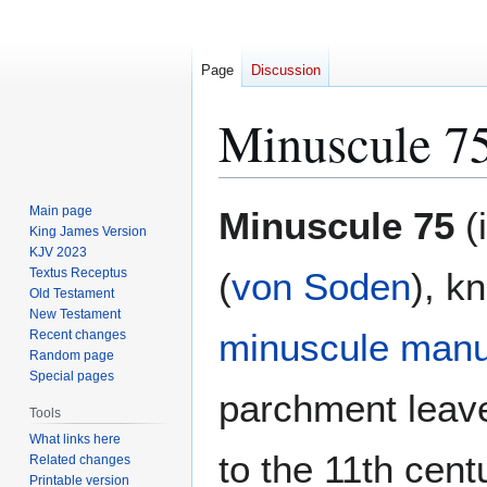
Page
Discussion
Minuscule 7
Jump
Jump
Main page
Minuscule 75
(
to
to
King James Version
KJV 2023
navigation
search
Textus Receptus
(
von Soden
), k
Old Testament
New Testament
minuscule
manu
Recent changes
Random page
Special pages
parchment leav
Tools
What links here
to the 11th cent
Related changes
Printable version