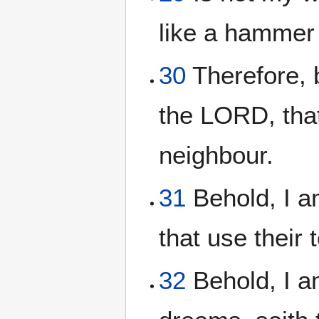
like a hammer 
30
Therefore, b
the LORD, tha
neighbour.
31
Behold, I a
that use their
32
Behold, I a