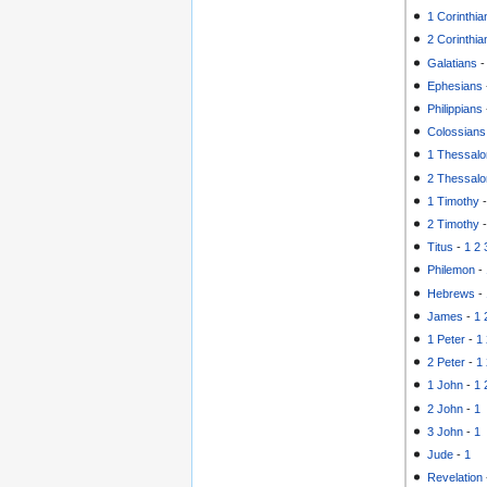
1 Corinthia
2 Corinthia
Galatians
Ephesians
Philippians
Colossians
1 Thessalo
2 Thessalo
1 Timothy
2 Timothy
Titus
-
1
2
Philemon
-
Hebrews
-
James
-
1
1 Peter
-
1
2 Peter
-
1
1 John
-
1
2 John
-
1
3 John
-
1
Jude
-
1
Revelation