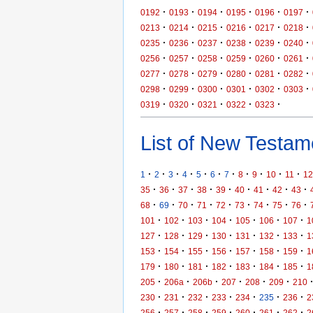
·
·
·
·
·
·
0192
0193
0194
0195
0196
0197
·
·
·
·
·
·
0213
0214
0215
0216
0217
0218
·
·
·
·
·
·
0235
0236
0237
0238
0239
0240
·
·
·
·
·
·
0256
0257
0258
0259
0260
0261
·
·
·
·
·
·
0277
0278
0279
0280
0281
0282
·
·
·
·
·
·
0298
0299
0300
0301
0302
0303
·
·
·
·
·
0319
0320
0321
0322
0323
List of New Testame
·
·
·
·
·
·
·
·
·
·
·
1
2
3
4
5
6
7
8
9
10
11
12
·
·
·
·
·
·
·
·
·
35
36
37
38
39
40
41
42
43
·
·
·
·
·
·
·
·
·
68
69
70
71
72
73
74
75
76
·
·
·
·
·
·
·
101
102
103
104
105
106
107
1
·
·
·
·
·
·
·
127
128
129
130
131
132
133
1
·
·
·
·
·
·
·
153
154
155
156
157
158
159
1
·
·
·
·
·
·
·
179
180
181
182
183
184
185
1
·
·
·
·
·
·
205
206a
206b
207
208
209
210
·
·
·
·
·
·
·
230
231
232
233
234
235
236
2
·
·
·
·
·
·
·
256
257
258
259
260
261
262
2