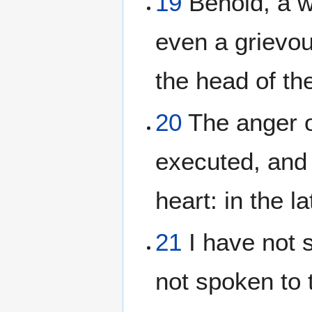
19
Behold, a wh
even a grievous
the head of th
20
The anger o
executed, and 
heart: in the l
21
I have not s
not spoken to 