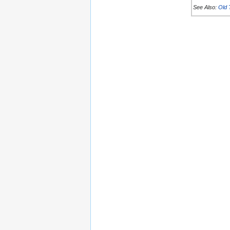
See Also:
Old 