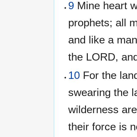
9
Mine heart w
prophets; all 
and like a ma
the LORD, and 
10
For the land
swearing the l
wilderness are 
their force is n