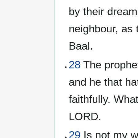
by their dream
neighbour, as 
Baal.
28
The prophet 
and he that h
faithfully. Wha
LORD.
29
Is not my w