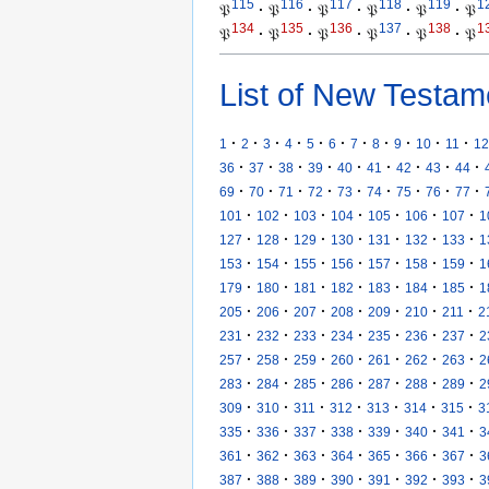
115
116
117
118
119
1
𝔓
·
𝔓
·
𝔓
·
𝔓
·
𝔓
·
𝔓
134
135
136
137
138
1
𝔓
·
𝔓
·
𝔓
·
𝔓
·
𝔓
·
𝔓
List of New Testam
·
·
·
·
·
·
·
·
·
·
·
1
2
3
4
5
6
7
8
9
10
11
12
·
·
·
·
·
·
·
·
·
36
37
38
39
40
41
42
43
44
·
·
·
·
·
·
·
·
·
69
70
71
72
73
74
75
76
77
·
·
·
·
·
·
·
101
102
103
104
105
106
107
1
·
·
·
·
·
·
·
127
128
129
130
131
132
133
1
·
·
·
·
·
·
·
153
154
155
156
157
158
159
1
·
·
·
·
·
·
·
179
180
181
182
183
184
185
1
·
·
·
·
·
·
·
205
206
207
208
209
210
211
2
·
·
·
·
·
·
·
231
232
233
234
235
236
237
2
·
·
·
·
·
·
·
257
258
259
260
261
262
263
2
·
·
·
·
·
·
·
283
284
285
286
287
288
289
2
·
·
·
·
·
·
·
309
310
311
312
313
314
315
3
·
·
·
·
·
·
·
335
336
337
338
339
340
341
3
·
·
·
·
·
·
·
361
362
363
364
365
366
367
3
·
·
·
·
·
·
·
387
388
389
390
391
392
393
3