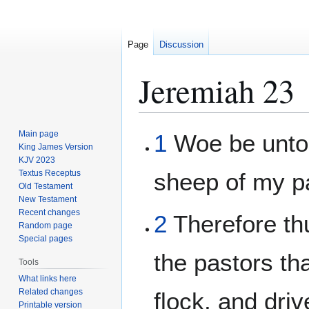
Page
Discussion
Jeremiah 23
Jump
Jump
Main page
1
Woe be unto t
to
to
King James Version
KJV 2023
navigation
search
Textus Receptus
sheep of my p
Old Testament
New Testament
Recent changes
2
Therefore th
Random page
Special pages
the pastors th
Tools
What links here
Related changes
flock, and dri
Printable version