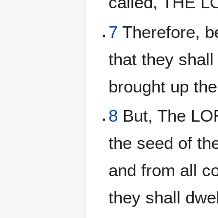
called, THE
7
Therefore, b
that they shal
brought up the 
8
But, The LOR
the seed of the
and from all c
they shall dwel