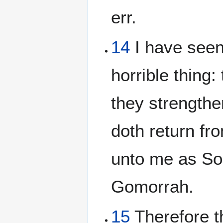
err.
14
I have seen
horrible thing:
they strengthe
doth return fr
unto me as Sod
Gomorrah.
15
Therefore t