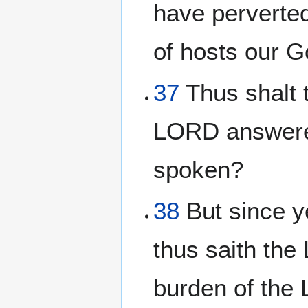
have perverted
of hosts our G
37
Thus shalt 
LORD answere
spoken?
38
But since y
thus saith th
burden of the 