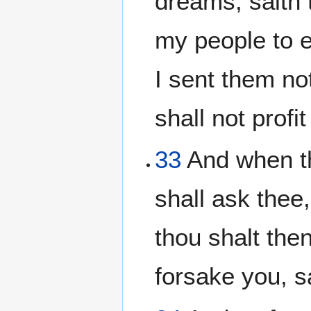
dreams, saith
my people to er
I sent them n
shall not profi
33
And when thi
shall ask thee
thou shalt the
forsake you, s