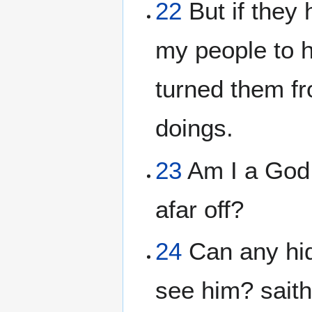
22
But if they
my people to 
turned them fro
doings.
23
Am I a God 
afar off?
24
Can any hide
see him? saith