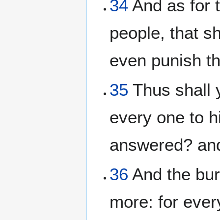
34
And as for t
people, that s
even punish t
35
Thus shall 
every one to 
answered? an
36
And the bur
more: for ever