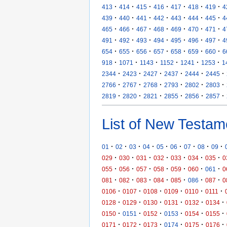
·
·
·
·
·
·
·
413
414
415
416
417
418
419
4
·
·
·
·
·
·
·
439
440
441
442
443
444
445
4
·
·
·
·
·
·
·
465
466
467
468
469
470
471
4
·
·
·
·
·
·
·
491
492
493
494
495
496
497
4
·
·
·
·
·
·
·
654
655
656
657
658
659
660
6
·
·
·
·
·
·
918
1071
1143
1152
1241
1253
1
·
·
·
·
·
·
2344
2423
2427
2437
2444
2445
·
·
·
·
·
·
2766
2767
2768
2793
2802
2803
·
·
·
·
·
·
2819
2820
2821
2855
2856
2857
List of New Testam
·
·
·
·
·
·
·
·
·
01
02
03
04
05
06
07
08
09
·
·
·
·
·
·
·
029
030
031
032
033
034
035
0
·
·
·
·
·
·
·
055
056
057
058
059
060
061
0
·
·
·
·
·
·
·
081
082
083
084
085
086
087
0
·
·
·
·
·
·
0106
0107
0108
0109
0110
0111
·
·
·
·
·
·
0128
0129
0130
0131
0132
0134
·
·
·
·
·
·
0150
0151
0152
0153
0154
0155
·
·
·
·
·
·
0171
0172
0173
0174
0175
0176