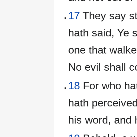
17
They say st
hath said, Ye 
one that walke
No evil shall 
18
For who hat
hath perceive
his word, and 