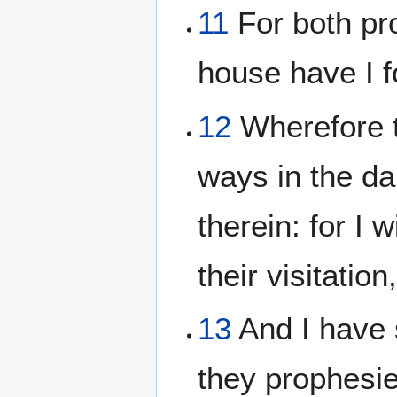
11
For both pro
house have I f
12
Wherefore t
ways in the da
therein: for I 
their visitatio
13
And I have s
they prophesie