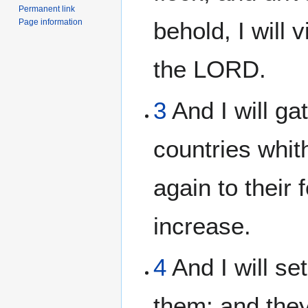
Permanent link
Page information
behold, I will 
the LORD.
3
And I will ga
countries whit
again to their 
increase.
4
And I will se
them: and they