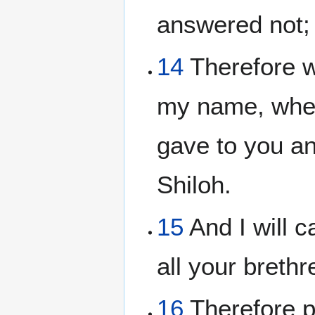
answered not;
14
Therefore wi
my name, where
gave to you an
Shiloh.
15
And I will c
all your breth
16
Therefore pr