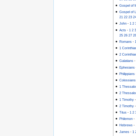
Gospel of 
Gospel of 
21
22
23
2
John
-
1
2
Acts
-
1
2
25
26
27
2
Romans
-
1 Corinthia
2 Corinthia
Galatians
Ephesians
Philippians
Colossians
1 Thessalo
2 Thessalo
1 Timothy
2 Timothy
Titus
-
1
2
Philemon
-
Hebrews
-
James
-
1