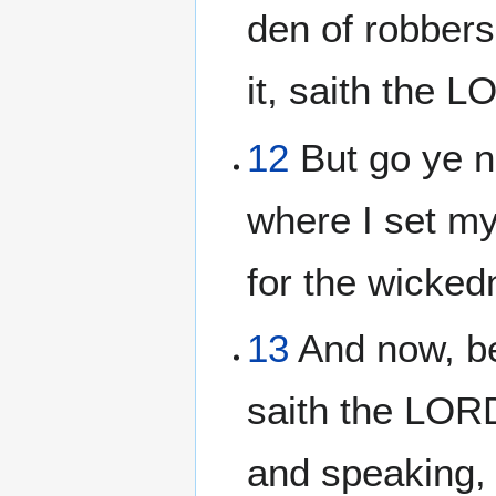
den of robbers
it, saith the 
12
But go ye n
where I set my 
for the wicked
13
And now, be
saith the LORD
and speaking, 