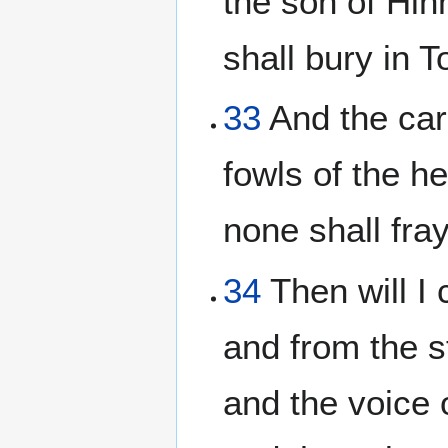
the son of Hinn
shall bury in T
33
And the carc
fowls of the h
none shall fra
34
Then will I 
and from the s
and the voice 