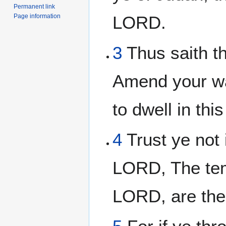
Permanent link
Page information
LORD.
3
Thus saith th
Amend your wa
to dwell in thi
4
Trust ye not 
LORD, The tem
LORD, are the