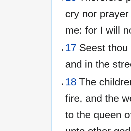
cry nor prayer
me: for I will 
17
Seest thou n
and in the str
18
The childre
fire, and the
to the queen o
unto other god