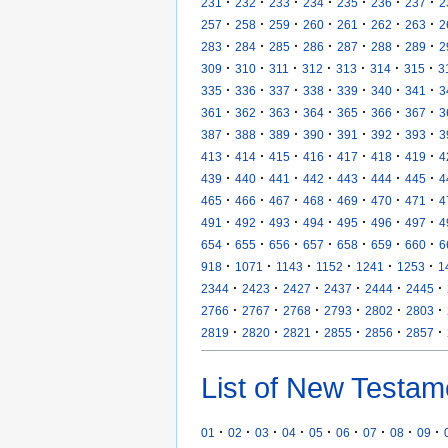
·
·
·
·
·
·
·
231
232
233
234
235
236
237
2
·
·
·
·
·
·
·
257
258
259
260
261
262
263
2
·
·
·
·
·
·
·
283
284
285
286
287
288
289
2
·
·
·
·
·
·
·
309
310
311
312
313
314
315
3
·
·
·
·
·
·
·
335
336
337
338
339
340
341
3
·
·
·
·
·
·
·
361
362
363
364
365
366
367
3
·
·
·
·
·
·
·
387
388
389
390
391
392
393
3
·
·
·
·
·
·
·
413
414
415
416
417
418
419
4
·
·
·
·
·
·
·
439
440
441
442
443
444
445
4
·
·
·
·
·
·
·
465
466
467
468
469
470
471
4
·
·
·
·
·
·
·
491
492
493
494
495
496
497
4
·
·
·
·
·
·
·
654
655
656
657
658
659
660
6
·
·
·
·
·
·
918
1071
1143
1152
1241
1253
1
·
·
·
·
·
·
2344
2423
2427
2437
2444
2445
·
·
·
·
·
·
2766
2767
2768
2793
2802
2803
·
·
·
·
·
·
2819
2820
2821
2855
2856
2857
List of New Testam
·
·
·
·
·
·
·
·
·
01
02
03
04
05
06
07
08
09