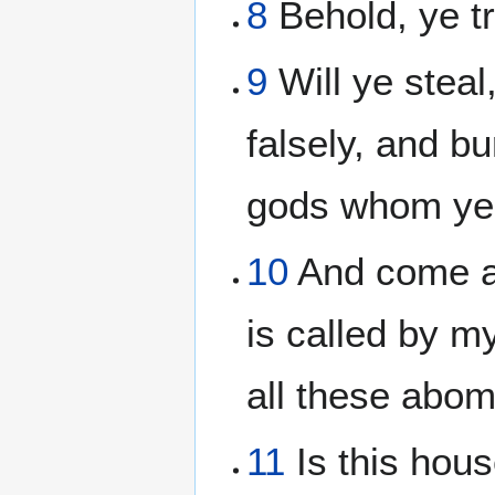
8
Behold, ye tr
9
Will ye steal
falsely, and b
gods whom ye
10
And come an
is called by m
all these abom
11
Is this hou