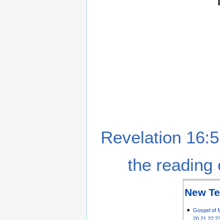
Revelation 16:5
the reading 
New Te
Gospel of 
20
21
22
2