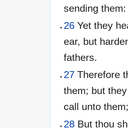
sending them:
26
Yet they hea
ear, but harde
fathers.
27
Therefore t
them; but they 
call unto them;
28
But thou sha