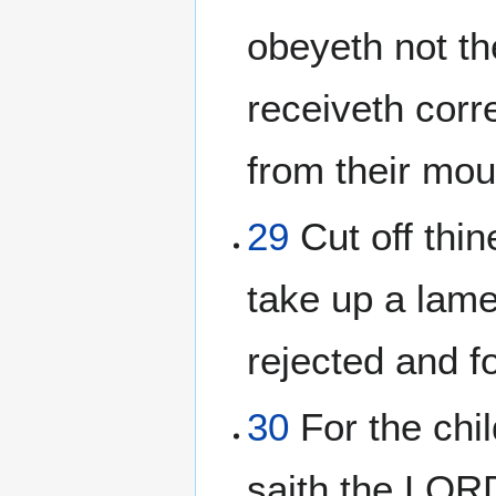
obeyeth not th
receiveth corre
from their mou
29
Cut off thin
take up a lame
rejected and f
30
For the chil
saith the LORD