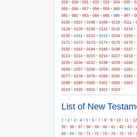
·
·
·
·
·
·
·
029
030
031
032
033
034
035
0
·
·
·
·
·
·
·
055
056
057
058
059
060
061
0
·
·
·
·
·
·
·
081
082
083
084
085
086
087
0
·
·
·
·
·
·
0106
0107
0108
0109
0110
0111
·
·
·
·
·
·
0128
0129
0130
0131
0132
0134
·
·
·
·
·
·
0150
0151
0152
0153
0154
0155
·
·
·
·
·
·
0171
0172
0173
0174
0175
0176
·
·
·
·
·
·
0192
0193
0194
0195
0196
0197
·
·
·
·
·
·
0213
0214
0215
0216
0217
0218
·
·
·
·
·
·
0235
0236
0237
0238
0239
0240
·
·
·
·
·
·
0256
0257
0258
0259
0260
0261
·
·
·
·
·
·
0277
0278
0279
0280
0281
0282
·
·
·
·
·
·
0298
0299
0300
0301
0302
0303
·
·
·
·
·
0319
0320
0321
0322
0323
List of New Testame
·
·
·
·
·
·
·
·
·
·
·
1
2
3
4
5
6
7
8
9
10
11
12
·
·
·
·
·
·
·
·
·
35
36
37
38
39
40
41
42
43
·
·
·
·
·
·
·
·
·
68
69
70
71
72
73
74
75
76