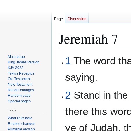
Page
Discussion
Jeremiah 7
Jump
Jump
Main page
1
The word tha
to
to
King James Version
KJV 2023
navigation
search
Textus Receptus
saying,
Old Testament
New Testament
Recent changes
2
Stand in the
Random page
Special pages
there this wor
Tools
What links here
Related changes
ye of Judah, t
Printable version