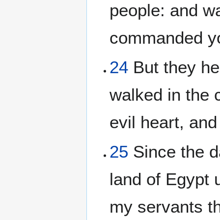
people: and wa
commanded you
24
But they hea
walked in the 
evil heart, an
25
Since the da
land of Egypt 
my servants th