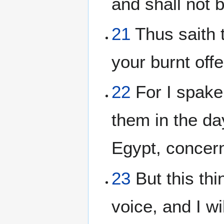
and shall not 
21
Thus saith 
your burnt offe
22
For I spake
them in the da
Egypt, concern
23
But this th
voice, and I w