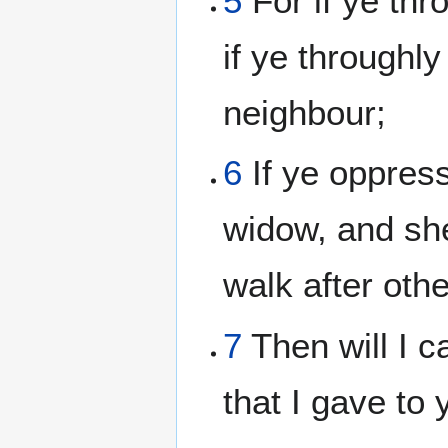
5
For if ye th
if ye through
neighbour;
6
If ye oppress
widow, and she
walk after othe
7
Then will I c
that I gave to 