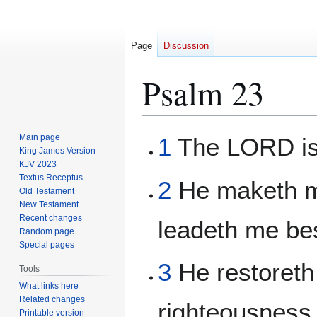
Page
Discussion
Psalm 23
Jump
Jump
Main page
1
The LORD is 
to
to
King James Version
KJV 2023
navigation
search
Textus Receptus
2
He maketh me
Old Testament
New Testament
Recent changes
leadeth me bes
Random page
Special pages
3
He restoreth 
Tools
What links here
Related changes
righteousness 
Printable version