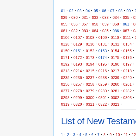
·
·
·
·
·
·
·
·
·
01
02
03
04
05
06
07
08
09
·
·
·
·
·
·
·
029
030
031
032
033
034
035
0
·
·
·
·
·
·
·
055
056
057
058
059
060
061
0
·
·
·
·
·
·
·
081
082
083
084
085
086
087
0
·
·
·
·
·
·
0106
0107
0108
0109
0110
0111
·
·
·
·
·
·
0128
0129
0130
0131
0132
0134
·
·
·
·
·
·
0150
0151
0152
0153
0154
0155
·
·
·
·
·
·
0171
0172
0173
0174
0175
0176
·
·
·
·
·
·
0192
0193
0194
0195
0196
0197
·
·
·
·
·
·
0213
0214
0215
0216
0217
0218
·
·
·
·
·
·
0235
0236
0237
0238
0239
0240
·
·
·
·
·
·
0256
0257
0258
0259
0260
0261
·
·
·
·
·
·
0277
0278
0279
0280
0281
0282
·
·
·
·
·
·
0298
0299
0300
0301
0302
0303
·
·
·
·
·
0319
0320
0321
0322
0323
List of New Testame
·
·
·
·
·
·
·
·
·
·
·
1
2
3
4
5
6
7
8
9
10
11
12