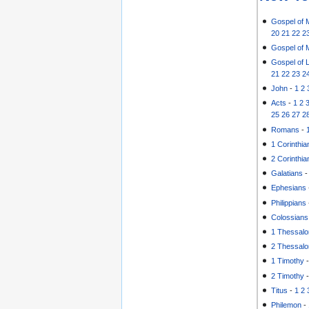
Gospel of 
20
21
22
2
Gospel of 
Gospel of 
21
22
23
2
John
-
1
2
Acts
-
1
2
25
26
27
2
Romans
-
1 Corinthia
2 Corinthia
Galatians
Ephesians
Philippians
Colossians
1 Thessalo
2 Thessalo
1 Timothy
2 Timothy
Titus
-
1
2
Philemon
-