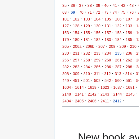
·
·
·
·
·
·
·
·
·
35
36
37
38
39
40
41
42
43
·
·
·
·
·
·
·
·
·
68
69
70
71
72
73
74
75
76
·
·
·
·
·
·
·
101
102
103
104
105
106
107
1
·
·
·
·
·
·
·
127
128
129
130
131
132
133
1
·
·
·
·
·
·
·
153
154
155
156
157
158
159
1
·
·
·
·
·
·
·
179
180
181
182
183
184
185
1
·
·
·
·
·
·
205
206a
206b
207
208
209
210
·
·
·
·
·
·
·
230
231
232
233
234
235
236
2
·
·
·
·
·
·
·
256
257
258
259
260
261
262
2
·
·
·
·
·
·
·
282
283
284
285
286
287
288
2
·
·
·
·
·
·
·
308
309
310
311
312
313
314
3
·
·
·
·
·
·
·
449
451
501
502
542
560
561
5
·
·
·
·
·
·
1604
1614
1619
1623
1637
1681
·
·
·
·
·
·
2140
2141
2142
2143
2144
2145
·
·
·
·
·
2404
2405
2406
2411
2412
New book ava