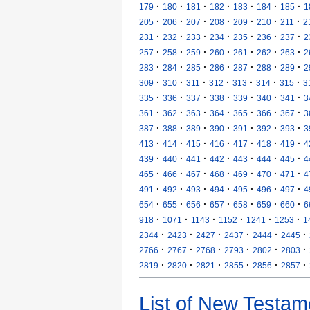
·
·
·
·
·
·
·
179
180
181
182
183
184
185
1
·
·
·
·
·
·
·
205
206
207
208
209
210
211
2
·
·
·
·
·
·
·
231
232
233
234
235
236
237
2
·
·
·
·
·
·
·
257
258
259
260
261
262
263
2
·
·
·
·
·
·
·
283
284
285
286
287
288
289
2
·
·
·
·
·
·
·
309
310
311
312
313
314
315
3
·
·
·
·
·
·
·
335
336
337
338
339
340
341
3
·
·
·
·
·
·
·
361
362
363
364
365
366
367
3
·
·
·
·
·
·
·
387
388
389
390
391
392
393
3
·
·
·
·
·
·
·
413
414
415
416
417
418
419
4
·
·
·
·
·
·
·
439
440
441
442
443
444
445
4
·
·
·
·
·
·
·
465
466
467
468
469
470
471
4
·
·
·
·
·
·
·
491
492
493
494
495
496
497
4
·
·
·
·
·
·
·
654
655
656
657
658
659
660
6
·
·
·
·
·
·
918
1071
1143
1152
1241
1253
1
·
·
·
·
·
·
2344
2423
2427
2437
2444
2445
·
·
·
·
·
·
2766
2767
2768
2793
2802
2803
·
·
·
·
·
·
2819
2820
2821
2855
2856
2857
List of New Testam