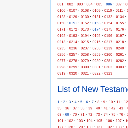
·
·
·
·
·
·
·
081
082
083
084
085
086
087
0
·
·
·
·
·
·
0106
0107
0108
0109
0110
0111
·
·
·
·
·
·
0128
0129
0130
0131
0132
0134
·
·
·
·
·
·
0150
0151
0152
0153
0154
0155
·
·
·
·
·
·
0171
0172
0173
0174
0175
0176
·
·
·
·
·
·
0192
0193
0194
0195
0196
0197
·
·
·
·
·
·
0213
0214
0215
0216
0217
0218
·
·
·
·
·
·
0235
0236
0237
0238
0239
0240
·
·
·
·
·
·
0256
0257
0258
0259
0260
0261
·
·
·
·
·
·
0277
0278
0279
0280
0281
0282
·
·
·
·
·
·
0298
0299
0300
0301
0302
0303
·
·
·
·
·
0319
0320
0321
0322
0323
List of New Testame
·
·
·
·
·
·
·
·
·
·
·
1
2
3
4
5
6
7
8
9
10
11
12
·
·
·
·
·
·
·
·
·
35
36
37
38
39
40
41
42
43
·
·
·
·
·
·
·
·
·
68
69
70
71
72
73
74
75
76
·
·
·
·
·
·
·
101
102
103
104
105
106
107
1
·
·
·
·
·
·
·
127
128
129
130
131
132
133
1