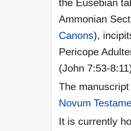
the Eusebian tab
Ammonian Secti
Canons
), incipi
Pericope Adult
(John 7:53-8:11
The manuscript i
Novum Testame
It is currently 