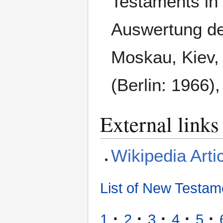
Testaments in
Auswertung de
Moskau, Kiev, 
(Berlin: 1966)
External links
Wikipedia Arti
List of New Testam
·
·
·
·
·
1
2
3
4
5