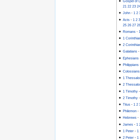
Gospel of 
21
22
23
2
John
-
1
2
Acts
-
1
2
25
26
27
2
Romans
-
1 Corinthia
2 Corinthia
Galatians
Ephesians
Philippians
Colossians
1 Thessalo
2 Thessalo
1 Timothy
2 Timothy
Titus
-
1
2
Philemon
-
Hebrews
-
James
-
1
1 Peter
-
1
2 Peter
-
1