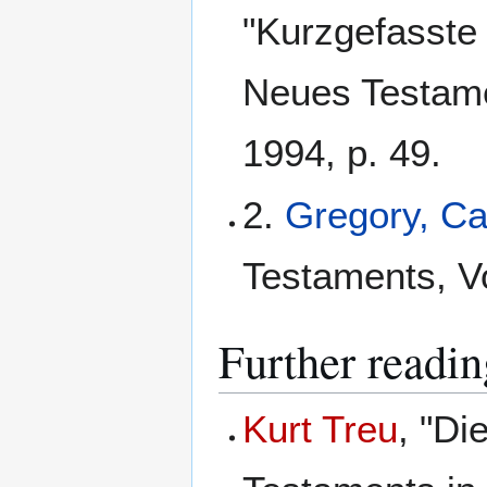
"Kurzgefasste 
Neues Testame
1994, p. 49.
2.
Gregory, C
Testaments, Vo
Further readin
Kurt Treu
, "Di