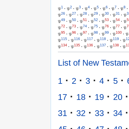
1
2
3
4
5
6
7
8
𝔓
·
𝔓
·
𝔓
·
𝔓
·
𝔓
·
𝔓
·
𝔓
·
𝔓
·
26
27
28
29
30
31
3
𝔓
·
𝔓
·
𝔓
·
𝔓
·
𝔓
·
𝔓
·
𝔓
49
50
51
52
53
54
5
𝔓
·
𝔓
·
𝔓
·
𝔓
·
𝔓
·
𝔓
·
𝔓
72
73
74
75
76
77
7
𝔓
·
𝔓
·
𝔓
·
𝔓
·
𝔓
·
𝔓
·
𝔓
95
96
97
98
99
100
𝔓
·
𝔓
·
𝔓
·
𝔓
·
𝔓
·
𝔓
·
𝔓
115
116
117
118
119
1
𝔓
·
𝔓
·
𝔓
·
𝔓
·
𝔓
·
𝔓
134
135
136
137
138
1
𝔓
·
𝔓
·
𝔓
·
𝔓
·
𝔓
·
𝔓
List of New Testam
·
·
·
·
·
1
2
3
4
5
·
·
·
·
17
18
19
20
·
·
·
·
31
32
33
34
·
·
·
·