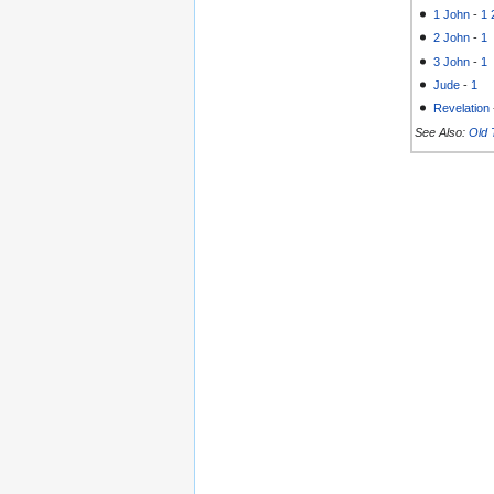
1 John
-
1
2 John
-
1
3 John
-
1
Jude
-
1
Revelation
See Also:
Old 