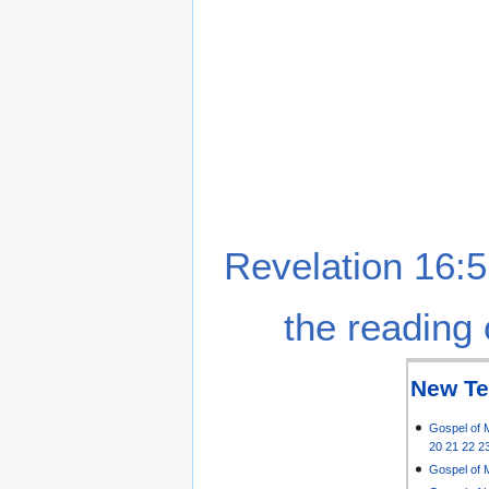
Revelation 16:5
the reading 
New Te
Gospel of 
20
21
22
2
Gospel of 