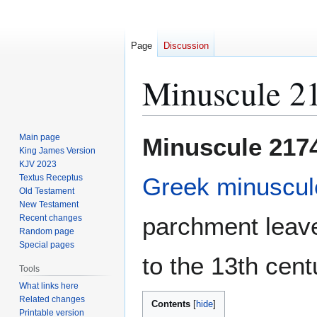
Page
Discussion
Minuscule 2
Jump
Jump
Main page
Minuscule 217
to
to
King James Version
KJV 2023
navigation
search
Textus Receptus
Greek
minuscul
Old Testament
New Testament
parchment leav
Recent changes
Random page
Special pages
to the 13th cent
Tools
What links here
Related changes
Contents
Printable version