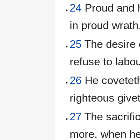
24
Proud and h
in proud wrath
25
The desire o
refuse to labou
26
He coveteth 
righteous give
27
The sacrifi
more, when he 