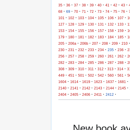
·
·
·
·
·
·
·
·
·
35
36
37
38
39
40
41
42
43
·
·
·
·
·
·
·
·
·
68
69
70
71
72
73
74
75
76
·
·
·
·
·
·
·
101
102
103
104
105
106
107
1
·
·
·
·
·
·
·
127
128
129
130
131
132
133
1
·
·
·
·
·
·
·
153
154
155
156
157
158
159
1
·
·
·
·
·
·
·
179
180
181
182
183
184
185
1
·
·
·
·
·
·
205
206a
206b
207
208
209
210
·
·
·
·
·
·
·
230
231
232
233
234
235
236
2
·
·
·
·
·
·
·
256
257
258
259
260
261
262
2
·
·
·
·
·
·
·
282
283
284
285
286
287
288
2
·
·
·
·
·
·
·
308
309
310
311
312
313
314
3
·
·
·
·
·
·
·
449
451
501
502
542
560
561
5
·
·
·
·
·
·
1604
1614
1619
1623
1637
1681
·
·
·
·
·
·
2140
2141
2142
2143
2144
2145
·
·
·
·
·
2404
2405
2406
2411
2412
New book ava