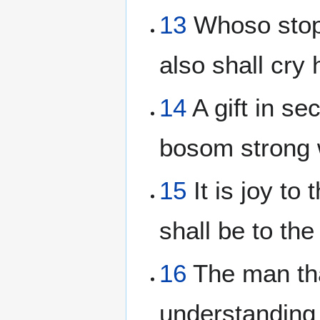
13
Whoso stopp
also shall cry 
14
A gift in se
bosom strong 
15
It is joy to
shall be to the
16
The man tha
understanding 