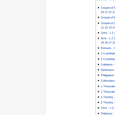
Gospel of 
20
21
22
2
Gospel of 
Gospel of 
21
22
23
2
John
-
1
2
Acts
-
1
2
25
26
27
2
Romans
-
1 Corinthia
2 Corinthia
Galatians
Ephesians
Philippians
Colossians
1 Thessalo
2 Thessalo
1 Timothy
2 Timothy
Titus
-
1
2
Philemon
-