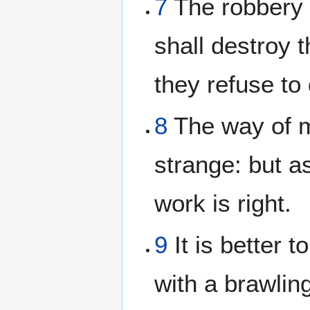
7
The robbery 
shall destroy
they refuse to
8
The way of m
strange: but as
work is right.
9
It is better t
with a brawli