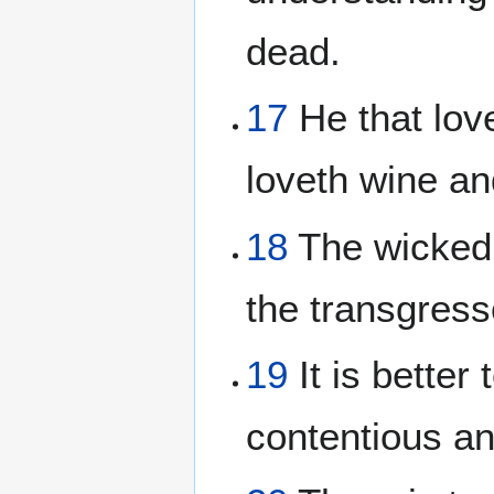
dead.
17
He that lov
loveth wine and
18
The wicked 
the transgresso
19
It is better
contentious a