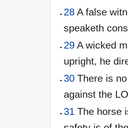
28
A false witn
speaketh const
29
A wicked ma
upright, he dir
30
There is no
against the L
31
The horse is
safety is of t