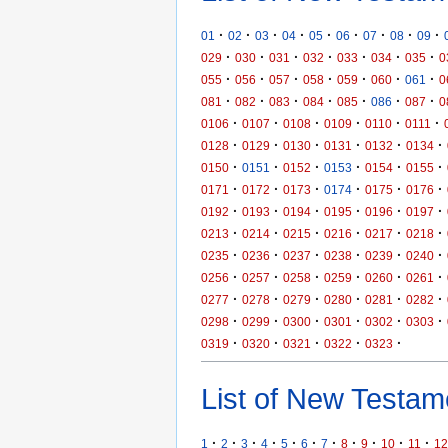
·
·
·
·
·
·
·
·
·
01
02
03
04
05
06
07
08
09
·
·
·
·
·
·
·
029
030
031
032
033
034
035
0
·
·
·
·
·
·
·
055
056
057
058
059
060
061
0
·
·
·
·
·
·
·
081
082
083
084
085
086
087
0
·
·
·
·
·
·
0106
0107
0108
0109
0110
0111
·
·
·
·
·
·
0128
0129
0130
0131
0132
0134
·
·
·
·
·
·
0150
0151
0152
0153
0154
0155
·
·
·
·
·
·
0171
0172
0173
0174
0175
0176
·
·
·
·
·
·
0192
0193
0194
0195
0196
0197
·
·
·
·
·
·
0213
0214
0215
0216
0217
0218
·
·
·
·
·
·
0235
0236
0237
0238
0239
0240
·
·
·
·
·
·
0256
0257
0258
0259
0260
0261
·
·
·
·
·
·
0277
0278
0279
0280
0281
0282
·
·
·
·
·
·
0298
0299
0300
0301
0302
0303
·
·
·
·
·
0319
0320
0321
0322
0323
List of New Testame
·
·
·
·
·
·
·
·
·
·
·
1
2
3
4
5
6
7
8
9
10
11
12