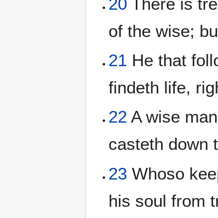
20
There is tre
of the wise; b
21
He that fol
findeth life, r
22
A wise man s
casteth down t
23
Whoso keep
his soul from t