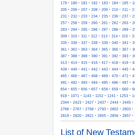
·
·
·
·
·
·
·
179
180
181
182
183
184
185
1
·
·
·
·
·
·
·
205
206
207
208
209
210
211
2
·
·
·
·
·
·
·
231
232
233
234
235
236
237
2
·
·
·
·
·
·
·
257
258
259
260
261
262
263
2
·
·
·
·
·
·
·
283
284
285
286
287
288
289
2
·
·
·
·
·
·
·
309
310
311
312
313
314
315
3
·
·
·
·
·
·
·
335
336
337
338
339
340
341
3
·
·
·
·
·
·
·
361
362
363
364
365
366
367
3
·
·
·
·
·
·
·
387
388
389
390
391
392
393
3
·
·
·
·
·
·
·
413
414
415
416
417
418
419
4
·
·
·
·
·
·
·
439
440
441
442
443
444
445
4
·
·
·
·
·
·
·
465
466
467
468
469
470
471
4
·
·
·
·
·
·
·
491
492
493
494
495
496
497
4
·
·
·
·
·
·
·
654
655
656
657
658
659
660
6
·
·
·
·
·
·
918
1071
1143
1152
1241
1253
1
·
·
·
·
·
·
2344
2423
2427
2437
2444
2445
·
·
·
·
·
·
2766
2767
2768
2793
2802
2803
·
·
·
·
·
·
2819
2820
2821
2855
2856
2857
List of New Testam