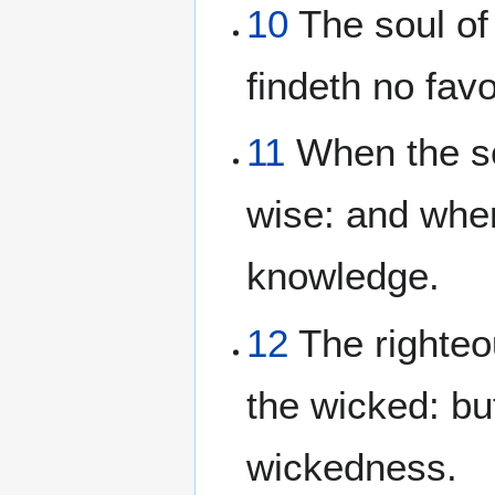
10
The soul of 
findeth no favo
11
When the sc
wise: and when
knowledge.
12
The righteo
the wicked: bu
wickedness.