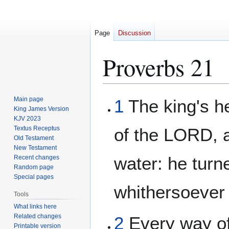
Page
Discussion
Proverbs 21
Jump
Jump
Main page
1
The king's he
to
to
King James Version
KJV 2023
navigation
search
Textus Receptus
of the LORD, a
Old Testament
New Testament
water: he turne
Recent changes
Random page
Special pages
whithersoever 
Tools
What links here
Related changes
2
Every way of 
Printable version